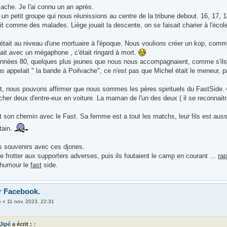
ache. Je l'ai connu un an après.
un petit groupe qui nous réunissions au centre de la tribune debout. 16, 17, 
t comme des malades. Liège jouait la descente, on se faisait charier à l'écol
tait au niveau d'une mortuaire à l'époque. Nous voulions créer un kop, comme 
ait avec un mégaphone , c'était ringard à mort.
nnées 80, quelques plus jeunes que nous nous accompagnaient, comme s'ils 
us appelait " la bande à Poilvache", ce n'est pas que Michel était le meneur, pa
t, nous pouvons affirmer que nous sommes les pères spirituels du FastSide.
rcher deux d'entre-eux en voiture. La maman de l'un des deux ( il se reconnaitr
ait son chemin avec le Fast. Sa femme est a tout les matchs, leur fils est auss
rtain.
 souvenirs avec ces djones.
 se frotter aux supporters adverses, puis ils foutaient le camp en courant ...
ra
'humour le
fast
side.
r Facebook.
é
»
11 nov. 2023, 22:31
 Jipé
a écrit :
↑