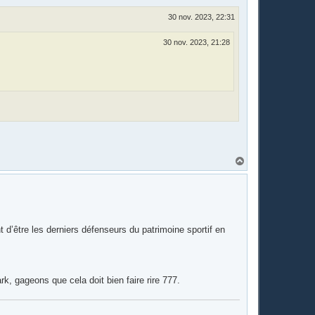
30 nov. 2023, 22:31
30 nov. 2023, 21:28
H
a
u
t
 d’être les derniers défenseurs du patrimoine sportif en
k, gageons que cela doit bien faire rire 777.