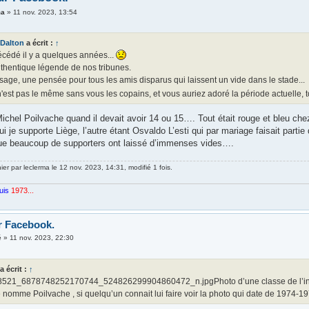
ma
»
11 nov. 2023, 13:54
Dalton
a écrit :
↑
décédé il y a quelques années...
thentique légende de nos tribunes.
age, une pensée pour tous les amis disparus qui laissent un vide dans le stade...
'est pas le même sans vous les copains, et vous auriez adoré la période actuelle, t
ichel Poilvache quand il devait avoir 14 ou 15…. Tout était rouge et bleu che
ui je supporte Liège, l’autre étant Osvaldo L’esti qui par mariage faisait partie
que beaucoup de supporters ont laissé d’immenses vides….
nier par
leclerma
le 12 nov. 2023, 14:31, modifié 1 fois.
uis
1973...
r Facebook.
é
»
11 nov. 2023, 22:30
a écrit :
↑
521_6878748252170744_524826299904860472_n.jpgPhoto d’une classe de l’instit
 nomme Poilvache , si quelqu’un connait lui faire voir la photo qui date de 1974-1