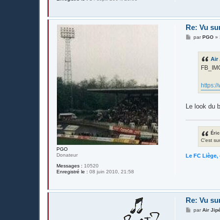
Re: Vu su
M
par
PGO
»
e
s
s
Air
a
g
FB_IM
e
https:
Le look du 
Éric
C'est su
PGO
Donateur
Le FC Liège, 
Messages :
10520
Enregistré le :
08 juin 2010, 21:58
Re: Vu su
M
par
Air Jip
e