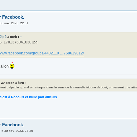
r Facebook.
30 nov. 2023, 22:31
 Jipé
a écrit :
↑
G_1701376041030.jpg
//www.facebook.com/groups/4402110 ... 758619012/
ballon
 Vandebon a écrit :
rtout palpable quand on attaque dans le sens de la nouvelle tribune debout, on ressent une attrac
c'est à Rocourt et nulle part ailleurs
r Facebook.
é
»
30 nov. 2023, 23:26