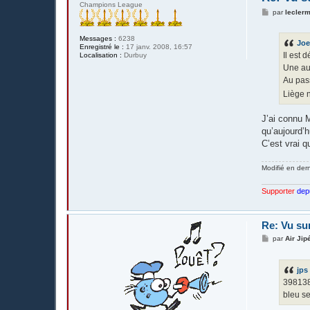
Champions League
M
par
lecler
e
s
s
Messages :
6238
Joe
a
Enregistré le :
17 janv. 2008, 16:57
g
Il est 
Localisation :
Durbuy
e
Une au
Au pass
Liège n
J’ai connu M
qu’aujourd’h
C’est vrai 
Modifié en der
Supporter
dep
Re: Vu su
M
par
Air Jip
e
s
s
jps
a
g
398138
e
bleu se