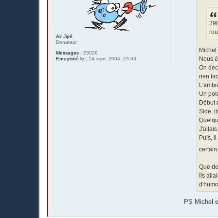
g
e
39
rou
Air Jipé
Donateur
Michel 
Messages :
23028
Nous ét
Enregistré le :
14 sept. 2004, 23:03
On déco
rien la
L'ambia
Un pote
Début 
Side, i
Quelqu
J'allai
Puis, i
certain
Que de
Ils all
d'humo
PS Michel e