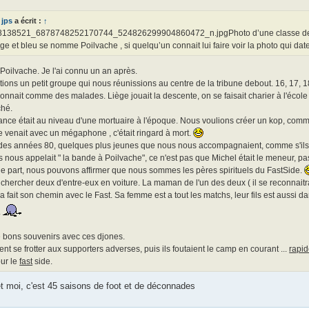
jps
a écrit :
↑
8138521_6878748252170744_524826299904860472_n.jpgPhoto d’une classe de l’in
ge et bleu se nomme Poilvache , si quelqu’un connait lui faire voir la photo qui d
Poilvache. Je l'ai connu un an après.
ions un petit groupe qui nous réunissions au centre de la tribune debout. 16, 17, 1
nnait comme des malades. Liège jouait la descente, on se faisait charier à l'écol
ché.
nce était au niveau d'une mortuaire à l'époque. Nous voulions créer un kop, comme i
 venait avec un mégaphone , c'était ringard à mort.
des années 80, quelques plus jeunes que nous nous accompagnaient, comme s'ils a
ls nous appelait " la bande à Poilvache", ce n'est pas que Michel était le meneur, pas
e part, nous pouvons affirmer que nous sommes les pères spirituels du FastSide.
s chercher deux d'entre-eux en voiture. La maman de l'un des deux ( il se reconnaitra 
l a fait son chemin avec le Fast. Sa femme est a tout les matchs, leur fils est aussi da
.
 bons souvenirs avec ces djones.
aient se frotter aux supporters adverses, puis ils foutaient le camp en courant ...
rapi
ur le
fast
side.
t moi, c'est 45 saisons de foot et de déconnades