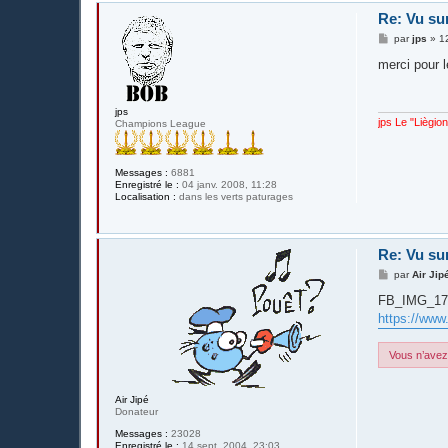
Re: Vu su
M
par
jps
»
1
e
s
merci pour l
s
a
g
e
jps
jps Le "Liègio
Champions League
Messages :
6881
Enregistré le :
04 janv. 2008, 11:28
Localisation :
dans les verts paturages
Re: Vu su
M
par
Air Jip
e
s
FB_IMG_17
s
https://www
a
g
e
Vous n’avez 
Air Jipé
Donateur
Messages :
23028
Enregistré le :
14 sept. 2004, 23:03