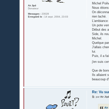
Michel Poilv
Air Jipé
Nous étions 
Donateur
On déconnai
Messages :
23028
rien laché.
Enregistré le :
14 sept. 2004, 23:03
L'ambiance é
Un pote ven
Début des a
Side, ils no
Michel.
Quelque par
J'allais che
lui.
Puis, il a f
j'en suis ce
Que de bons
Ils allaient
beaucoup d
Re: Vu su
M
par
Air Jip
e
s
s
Air
a