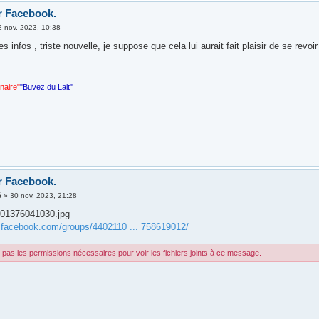
r Facebook.
2 nov. 2023, 10:38
es infos , triste nouvelle, je suppose que cela lui aurait fait plaisir de se rev
nnaire"
"Buvez du Lait"
r Facebook.
é
»
30 nov. 2023, 21:28
01376041030.jpg
.facebook.com/groups/4402110 ... 758619012/
pas les permissions nécessaires pour voir les fichiers joints à ce message.