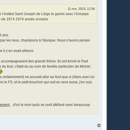
11 nov. 2023, 12:56
stitut Saint Joseph de Liège le gamin avec l’écharpe
ate de 1974-1974 année scolaire
8 ans.
e par les reux, champions à l'époque. Nous n'avons jamais
l y en avait ailleurs.
ccompagnaient des grands frères. Ils ont formé le Fast
 du tout, c'était du au nom de famille particulier de Michel.
certainement) ne pouvait aller au foot que si j'étais avec lui.
ns le FS, et le petit bouchon qui suit en sera aussi, j'en suis
dement
...d'où le nom quils se sont attribué avec beaucoup
H
a