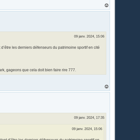
H
a
u
t
09 janv. 2024, 15:06
d’être les derniers défenseurs du patrimoine sportif en cité
k, gageons que cela doit bien faire rire 777.
H
a
u
t
09 janv. 2024, 17:35
09 janv. 2024, 15:06