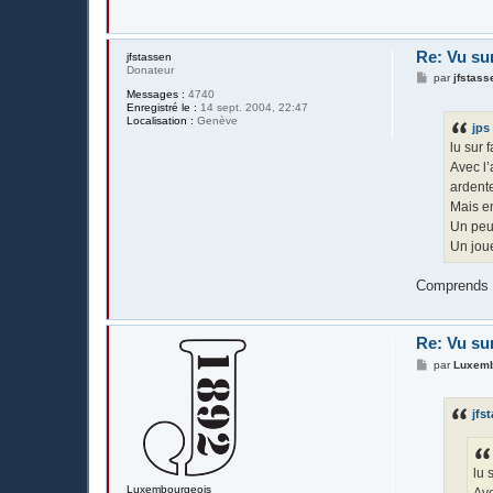
Re: Vu su
jfstassen
Donateur
M
par
jfstass
e
Messages :
4740
s
Enregistré le :
14 sept. 2004, 22:47
s
Localisation :
Genève
jps
a
g
lu sur 
e
Avec l’
ardente
Mais e
Un peu
Un joue
Comprends r
Re: Vu su
M
par
Luxemb
e
s
s
jfs
a
g
e
lu 
Luxembourgeois