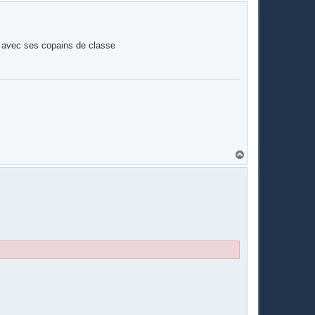
u
t
oir avec ses copains de classe
H
a
u
t