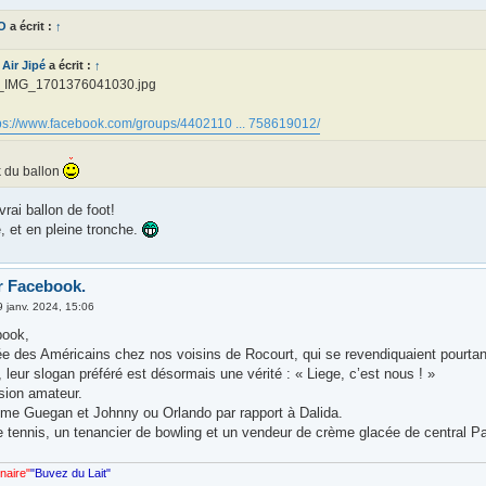
O
a écrit :
↑
Air Jipé
a écrit :
↑
_IMG_1701376041030.jpg
ps://www.facebook.com/groups/4402110 ... 758619012/
k du ballon
vrai ballon de foot!
, et en pleine tronche.
r Facebook.
9 janv. 2024, 15:06
book,
ée des Américains chez nos voisins de Rocourt, qui se revendiquaient pourtant
, leur slogan préféré est désormais une vérité : « Liege, c’est nous ! »
sion amateur.
e Guegan et Johnny ou Orlando par rapport à Dalida.
 tennis, un tenancier de bowling et un vendeur de crème glacée de central Par
nnaire"
"Buvez du Lait"