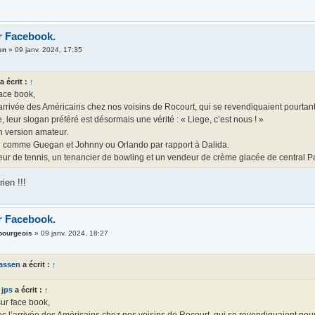
r Facebook.
en
»
09 janv. 2024, 17:35
a écrit :
↑
face book,
arrivée des Américains chez nos voisins de Rocourt, qui se revendiquaient pourtant 
, leur slogan préféré est désormais une vérité : « Liege, c’est nous ! »
n version amateur.
 comme Guegan et Johnny ou Orlando par rapport à Dalida.
ur de tennis, un tenancier de bowling et un vendeur de crème glacée de central Par
ien !!!
r Facebook.
ourgeois
»
09 janv. 2024, 18:27
tassen
a écrit :
↑
jps
a écrit :
↑
sur face book,