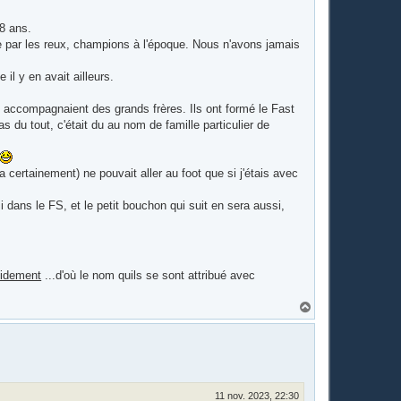
18 ans.
e par les reux, champions à l'époque. Nous n'avons jamais
il y en avait ailleurs.
accompagnaient des grands frères. Ils ont formé le Fast
s du tout, c'était du au nom de famille particulier de
a certainement) ne pouvait aller au foot que si j'étais avec
i dans le FS, et le petit bouchon qui suit en sera aussi,
pidement
...d'où le nom quils se sont attribué avec
H
a
u
t
11 nov. 2023, 22:30