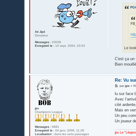
s
s
PG
a
g
e
FB
Air Jipé
htt
Donateur
Messages :
23028
Enregistré le :
14 sept. 2004, 23:03
Le loo
C'est ça un 
Bien mouillé
Re: Vu su
M
par
jps
»
0
e
s
lu sur face 
s
Avec l’arriv
a
g
cité ardente
e
jps
Mais en ver
Champions League
Un peu comm
Un joueur de
Messages :
6881
Enregistré le :
04 janv. 2008, 11:28
jps Le "Liègio
Localisation :
dans les verts paturages