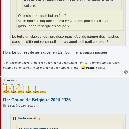
Pas le droit à l'erreur cette fois face à un adversaire de ce
calibre.
Ok mais dans quel but en fait ?
Vu le match d'aujourd'hui, est-ce vraiment judicieux d'aller
gaspiller de l'énergie en coupe ?
Le but d'un club de foot, pro désormais, c'est de gagner des matches
dans les différentes compétitions auxquelles il participe non ?
Non. Le but est de se sauver en D2. Comme la saison passée
"Les chroniqueurs de rock sont des gens incapables d'écrire, interrogeant des gens
incapables de parler, pour des gens incapables de lire."
Frank Zappa
Jean-Yves
Europa League
Re: Coupe de Belgique 2024-2025
M
18 août 2024, 19:35
e
s
s
Herbi
a écrit :
↑
a
g
e
onecupfivetitles
a écrit :
↑