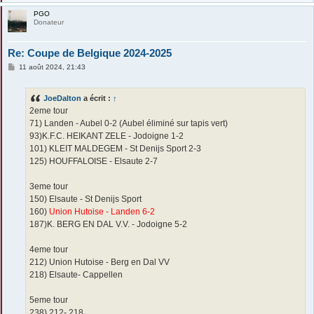
PGO
Donateur
Re: Coupe de Belgique 2024-2025
M
11 août 2024, 21:43
e
s
s
JoeDalton
a écrit :
↑
a
g
2eme tour
e
71) Landen - Aubel 0-2 (Aubel éliminé sur tapis vert)
93)K.F.C. HEIKANT ZELE - Jodoigne 1-2
101) KLEIT MALDEGEM - St Denijs Sport 2-3
125) HOUFFALOISE - Elsaute 2-7
3eme tour
150) Elsaute - St Denijs Sport
160)
Union Hutoise - Landen 6-2
187)K. BERG EN DAL V.V. - Jodoigne 5-2
4eme tour
212) Union Hutoise - Berg en Dal VV
218) Elsaute- Cappellen
5eme tour
238) 212- 218