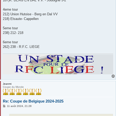
187)K. BERG EN DAL V.V. - Jodoigne 5-2
4eme tour
212) Union Hutoise - Berg en Dal VV
218) Elsaute- Cappellen
5eme tour
238) 212- 218
6eme tour
262) 238 - R.F.C. LIEGE
Jeanmi
Coupe du Monde
Re: Coupe de Belgique 2024-2025
M
11 août 2024, 21:28
e
s
s