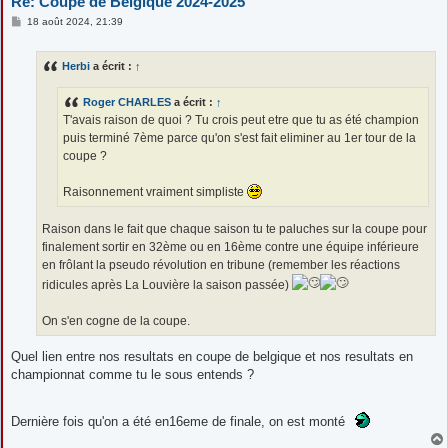
Re: Coupe de Belgique 2024-2025
M
18 août 2024, 21:39
e
s
s
Herbi
a écrit :
↑
a
g
e
Roger CHARLES
a écrit :
↑
T'avais raison de quoi ? Tu crois peut etre que tu as été champion
puis terminé 7ème parce qu'on s'est fait eliminer au 1er tour de la
coupe ?
Raisonnement vraiment simpliste
Raison dans le fait que chaque saison tu te paluches sur la coupe pour
finalement sortir en 32ème ou en 16ème contre une équipe inférieure
en frôlant la pseudo révolution en tribune (remember les réactions
ridicules après La Louvière la saison passée)
On s'en cogne de la coupe.
Quel lien entre nos resultats en coupe de belgique et nos resultats en
championnat comme tu le sous entends ?
Dernière fois qu'on a été en16eme de finale, on est monté