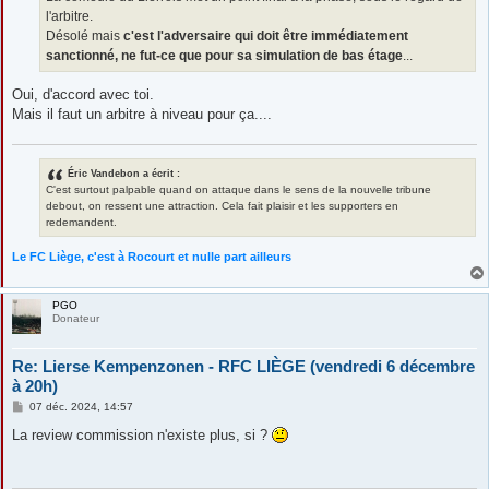
l'arbitre.
Désolé mais
c'est l'adversaire qui doit être immédiatement
sanctionné, ne fut-ce que pour sa simulation de bas étage
...
Oui, d'accord avec toi.
Mais il faut un arbitre à niveau pour ça....
Éric Vandebon a écrit :
C'est surtout palpable quand on attaque dans le sens de la nouvelle tribune
debout, on ressent une attraction. Cela fait plaisir et les supporters en
redemandent.
Le FC Liège, c'est à Rocourt et nulle part ailleurs
PGO
Donateur
Re: Lierse Kempenzonen - RFC LIÈGE (vendredi 6 décembre
à 20h)
M
07 déc. 2024, 14:57
e
s
La review commission n'existe plus, si ?
s
a
g
e