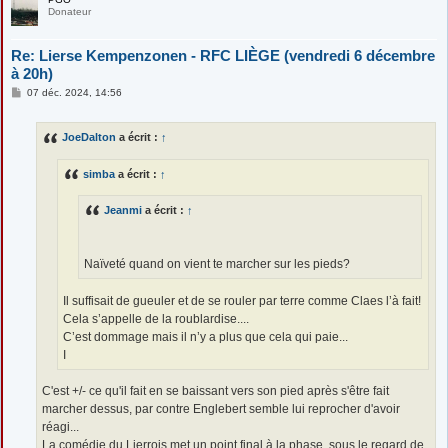
Donateur
Re: Lierse Kempenzonen - RFC LIÈGE (vendredi 6 décembre
à 20h)
M
07 déc. 2024, 14:56
e
s
s
JoeDalton
a écrit :
↑
a
g
e
simba
a écrit :
↑
Jeanmi
a écrit :
↑
Naïveté quand on vient te marcher sur les pieds?
Il suffisait de gueuler et de se rouler par terre comme Claes l’à fait!
Cela s’appelle de la roublardise....
C’est dommage mais il n’y a plus que cela qui paie...
I
C'est +/- ce qu'il fait en se baissant vers son pied après s'être fait
marcher dessus, par contre Englebert semble lui reprocher d'avoir
réagi...
La comédie du Lierrois met un point final à la phase, sous le regard de