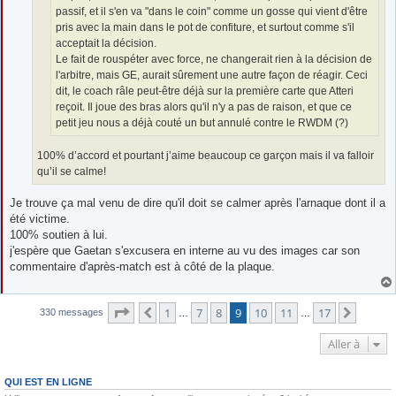
passif, et il s'en va "dans le coin" comme un gosse qui vient d'être
pris avec la main dans le pot de confiture, et surtout comme s'il
acceptait la décision.
Le fait de rouspéter avec force, ne changerait rien à la décision de
l'arbitre, mais GE, aurait sûrement une autre façon de réagir. Ceci
dit, le coach râle peut-être déjà sur la première carte que Atteri
reçoit. Il joue des bras alors qu'il n'y a pas de raison, et que ce
petit jeu nous a déjà couté un but annulé contre le RWDM (?)
100% d’accord et pourtant j’aime beaucoup ce garçon mais il va falloir
qu’il se calme!
Je trouve ça mal venu de dire qu'il doit se calmer après l'arnaque dont il a
été victime.
100% soutien à lui.
j'espère que Gaetan s'excusera en interne au vu des images car son
commentaire d'après-match est à côté de la plaque.
Page
9
sur
17
1
7
8
9
10
11
17
Précédente
Suivan
330 messages
…
…
Aller à
QUI EST EN LIGNE