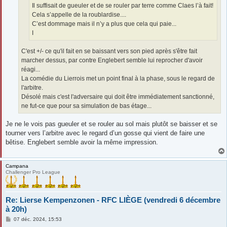
Il suffisait de gueuler et de se rouler par terre comme Claes l’à fait!
Cela s’appelle de la roublardise....
C’est dommage mais il n’y a plus que cela qui paie...
I
C'est +/- ce qu'il fait en se baissant vers son pied après s'être fait
marcher dessus, par contre Englebert semble lui reprocher d'avoir
réagi...
La comédie du Lierrois met un point final à la phase, sous le regard de
l'arbitre.
Désolé mais c'est l'adversaire qui doit être immédiatement sanctionné,
ne fut-ce que pour sa simulation de bas étage...
Je ne le vois pas gueuler et se rouler au sol mais plutôt se baisser et se
tourner vers l’arbitre avec le regard d’un gosse qui vient de faire une
bêtise. Englebert semble avoir la même impression.
Campana
Challenger Pro League
Re: Lierse Kempenzonen - RFC LIÈGE (vendredi 6 décembre
à 20h)
M
07 déc. 2024, 15:53
e