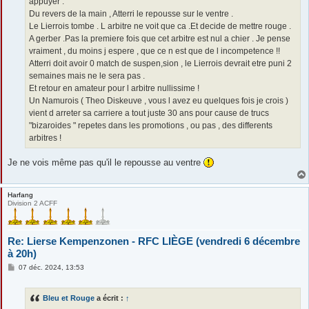
appuyer .
Du revers de la main , Atterri le repousse sur le ventre .
Le Lierrois tombe . L arbitre ne voit que ca .Et decide de mettre rouge .
A gerber .Pas la premiere fois que cet arbitre est nul a chier . Je pense
vraiment , du moins j espere , que ce n est que de l incompetence !!
Atterri doit avoir 0 match de suspen,sion , le Lierrois devrait etre puni 2
semaines mais ne le sera pas .
Et retour en amateur pour l arbitre nullissime !
Un Namurois ( Theo Diskeuve , vous l avez eu quelques fois je crois )
vient d arreter sa carriere a tout juste 30 ans pour cause de trucs
"bizaroides " repetes dans les promotions , ou pas , des differents
arbitres !
Je ne vois même pas qu'il le repousse au ventre
Harfang
Division 2 ACFF
Re: Lierse Kempenzonen - RFC LIÈGE (vendredi 6 décembre
à 20h)
M
07 déc. 2024, 13:53
e
s
s
Bleu et Rouge
a écrit :
↑
a
g