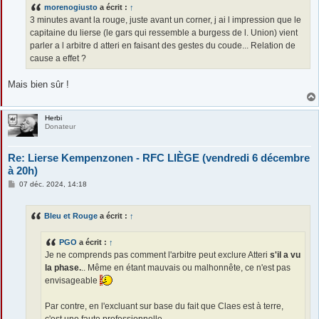
s
morenogiusto
a écrit :
↑
a
g
3 minutes avant la rouge, juste avant un corner, j ai l impression que le
e
capitaine du lierse (le gars qui ressemble a burgess de l. Union) vient
parler a l arbitre d atteri en faisant des gestes du coude... Relation de
cause a effet ?
Mais bien sûr !
Herbi
Donateur
Re: Lierse Kempenzonen - RFC LIÈGE (vendredi 6 décembre
à 20h)
M
07 déc. 2024, 14:18
e
s
s
Bleu et Rouge
a écrit :
↑
a
g
e
PGO
a écrit :
↑
Je ne comprends pas comment l'arbitre peut exclure Atteri
s'il a vu
la phase.
.. Même en étant mauvais ou malhonnête, ce n'est pas
envisageable
Par contre, en l'excluant sur base du fait que Claes est à terre,
c'est une faute professionnelle.