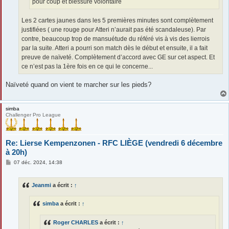
pour coup et blessure volontaire
Les 2 cartes jaunes dans les 5 premières minutes sont complètement
justifiées ( une rouge pour Atteri n’aurait pas été scandaleuse). Par
contre, beaucoup trop de mansuétude du référé vis à vis des lierrois
par la suite. Atteri a pourri son match dès le début et ensuite, il a fait
preuve de naïveté. Complètement d’accord avec GE sur cet aspect. Et
ce n’est pas la 1ère fois en ce qui le concerne...
Naïveté quand on vient te marcher sur les pieds?
simba
Challenger Pro League
Re: Lierse Kempenzonen - RFC LIÈGE (vendredi 6 décembre
à 20h)
M
07 déc. 2024, 14:38
e
s
s
Jeanmi
a écrit :
↑
a
g
e
simba
a écrit :
↑
Roger CHARLES
a écrit :
↑