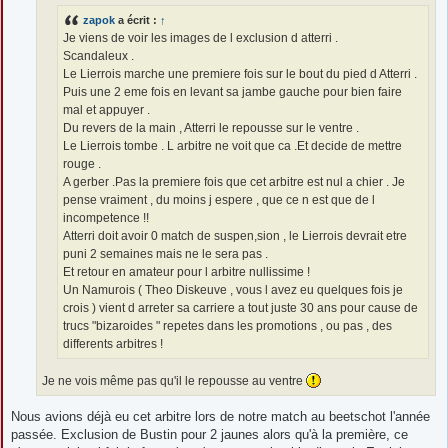
e
zapok
a écrit :
↑
Je viens de voir les images de l exclusion d atterri .
Scandaleux .
Le Lierrois marche une premiere fois sur le bout du pied d Atterri .
Puis une 2 eme fois en levant sa jambe gauche pour bien faire
mal et appuyer .
Du revers de la main , Atterri le repousse sur le ventre .
Le Lierrois tombe . L arbitre ne voit que ca .Et decide de mettre
rouge .
A gerber .Pas la premiere fois que cet arbitre est nul a chier . Je
pense vraiment , du moins j espere , que ce n est que de l
incompetence !!
Atterri doit avoir 0 match de suspen,sion , le Lierrois devrait etre
puni 2 semaines mais ne le sera pas .
Et retour en amateur pour l arbitre nullissime !
Un Namurois ( Theo Diskeuve , vous l avez eu quelques fois je
crois ) vient d arreter sa carriere a tout juste 30 ans pour cause de
trucs "bizaroides " repetes dans les promotions , ou pas , des
differents arbitres !
Je ne vois même pas qu'il le repousse au ventre
Nous avions déjà eu cet arbitre lors de notre match au beetschot l'année
passée. Exclusion de Bustin pour 2 jaunes alors qu'à la première, ce