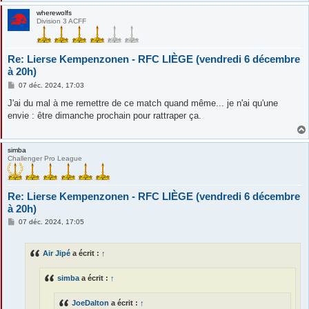
wherewolfs
Division 3 ACFF
Re: Lierse Kempenzonen - RFC LIÈGE (vendredi 6 décembre
à 20h)
M
07 déc. 2024, 17:03
e
s
J'ai du mal à me remettre de ce match quand même... je n'ai qu'une
s
envie : être dimanche prochain pour rattraper ça.
a
g
e
simba
Challenger Pro League
Re: Lierse Kempenzonen - RFC LIÈGE (vendredi 6 décembre
à 20h)
M
07 déc. 2024, 17:05
e
s
s
Air Jipé
a écrit :
↑
a
g
e
simba
a écrit :
↑
JoeDalton
a écrit :
↑