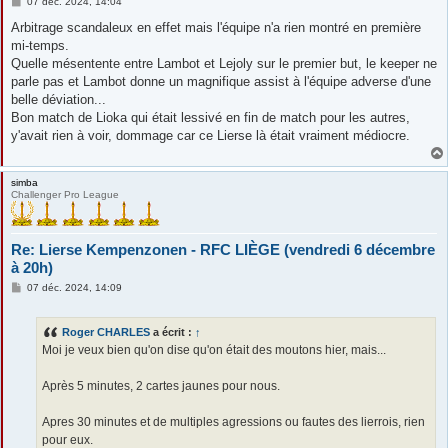
M
07 déc. 2024, 14:04
e
s
Arbitrage scandaleux en effet mais l'équipe n'a rien montré en première
s
mi-temps.
a
g
Quelle mésentente entre Lambot et Lejoly sur le premier but, le keeper ne
e
parle pas et Lambot donne un magnifique assist à l'équipe adverse d'une
belle déviation...
Bon match de Lioka qui était lessivé en fin de match pour les autres,
y'avait rien à voir, dommage car ce Lierse là était vraiment médiocre.
simba
Challenger Pro League
Re: Lierse Kempenzonen - RFC LIÈGE (vendredi 6 décembre
à 20h)
M
07 déc. 2024, 14:09
e
s
s
Roger CHARLES
a écrit :
↑
a
g
Moi je veux bien qu'on dise qu'on était des moutons hier, mais...
e
Après 5 minutes, 2 cartes jaunes pour nous.
Apres 30 minutes et de multiples agressions ou fautes des lierrois, rien
pour eux.