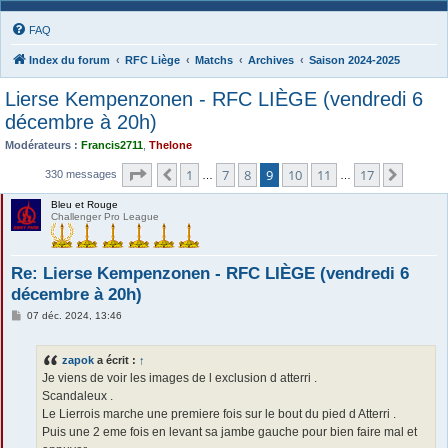
FAQ
Index du forum
RFC Liège
Matchs
Archives
Saison 2024-2025
Lierse Kempenzonen - RFC LIÈGE (vendredi 6
décembre à 20h)
Modérateurs :
Francis2711
,
Thelone
Page
9
sur
17
1
7
8
9
10
11
17
Précédente
Suivan
330 messages
…
…
Bleu et Rouge
Challenger Pro League
Re: Lierse Kempenzonen - RFC LIÈGE (vendredi 6
décembre à 20h)
M
07 déc. 2024, 13:46
e
s
s
zapok
a écrit :
↑
a
g
Je viens de voir les images de l exclusion d atterri .
e
Scandaleux .
Le Lierrois marche une premiere fois sur le bout du pied d Atterri .
Puis une 2 eme fois en levant sa jambe gauche pour bien faire mal et