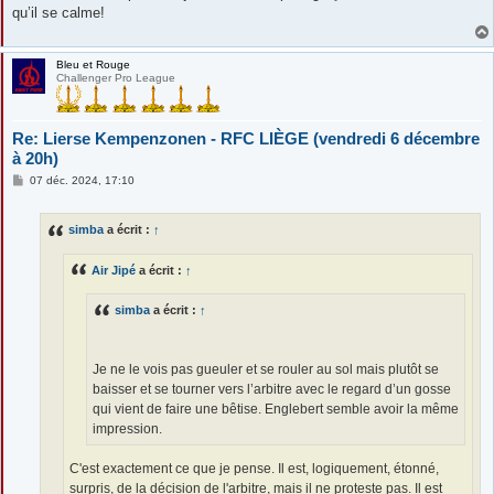
qu’il se calme!
Bleu et Rouge
Challenger Pro League
Re: Lierse Kempenzonen - RFC LIÈGE (vendredi 6 décembre
à 20h)
M
07 déc. 2024, 17:10
e
s
s
simba
a écrit :
↑
a
g
e
Air Jipé
a écrit :
↑
simba
a écrit :
↑
Je ne le vois pas gueuler et se rouler au sol mais plutôt se
baisser et se tourner vers l’arbitre avec le regard d’un gosse
qui vient de faire une bêtise. Englebert semble avoir la même
impression.
C'est exactement ce que je pense. Il est, logiquement, étonné,
surpris, de la décision de l'arbitre, mais il ne proteste pas. Il est