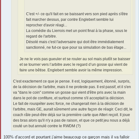
C'est +/- ce qu'il fait en se baissant vers son pied après s'être
fait marcher dessus, par contre Englebert semble lui
reprocher d'avoir réagi...
La comédie du Lierrois met un point final à la phase, sous le
regard de l'arbitre.
Désolé mais c'est l'adversaire qui doit être immédiatement
sanctionné, ne fut-ce que pour sa simulation de bas étage...
Je ne le vois pas gueuler et se rouler au sol mais plutôt se baisser
et se tourner vers l’arbitre avec le regard d’un gosse qui vient de
faire une bêtise. Englebert semble avoir la même impression.
C'est exactement ce que je pense. Il est, logiquement, étonné, surpris,
de la décision de l'arbitre, mais il ne proteste pas. Il est passif, et il s'en
va "dans le coin" comme un gosse qui vient d'être pris avec la main
dans le pot de confiture, et surtout comme s'il acceptait la décision.
Le fait de rouspéter avec force, ne changerait rien à la décision de
l'arbitre, mais GE, aurait sûrement une autre façon de réagir. Ceci dit, le
coach râle peut-être déjà sur la première carte que Atteri reçoit. Il joue
des bras alors qu'il n'y a pas de raison, et que ce petit jeu nous a déjà
couté un but annulé contre le RWDM (?)
100% d’accord et pourtant j’aime beaucoup ce garçon mais il va falloir