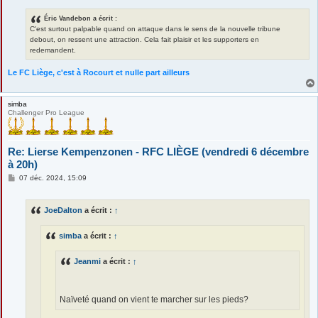
Éric Vandebon a écrit :
C'est surtout palpable quand on attaque dans le sens de la nouvelle tribune
debout, on ressent une attraction. Cela fait plaisir et les supporters en
redemandent.
Le FC Liège, c'est à Rocourt et nulle part ailleurs
simba
Challenger Pro League
Re: Lierse Kempenzonen - RFC LIÈGE (vendredi 6 décembre
à 20h)
M
07 déc. 2024, 15:09
e
s
s
JoeDalton
a écrit :
↑
a
g
e
simba
a écrit :
↑
Jeanmi
a écrit :
↑
Naïveté quand on vient te marcher sur les pieds?