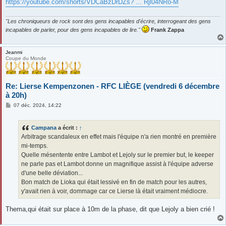
https://youtube.com/shorts/VDCaBzDrDZs? ... Rjl04NRo-M
"Les chroniqueurs de rock sont des gens incapables d'écrire, interrogeant des gens
incapables de parler, pour des gens incapables de lire."
Frank Zappa
Jeanmi
Coupe du Monde
Re: Lierse Kempenzonen - RFC LIÈGE (vendredi 6 décembre
à 20h)
M
07 déc. 2024, 14:22
e
s
s
Campana
a écrit :
↑
a
g
Arbitrage scandaleux en effet mais l'équipe n'a rien montré en première
e
mi-temps.
Quelle mésentente entre Lambot et Lejoly sur le premier but, le keeper
ne parle pas et Lambot donne un magnifique assist à l'équipe adverse
d'une belle déviation...
Bon match de Lioka qui était lessivé en fin de match pour les autres,
y'avait rien à voir, dommage car ce Lierse là était vraiment médiocre.
Thema,qui était sur place à 10m de la phase, dit que Lejoly a bien crié !