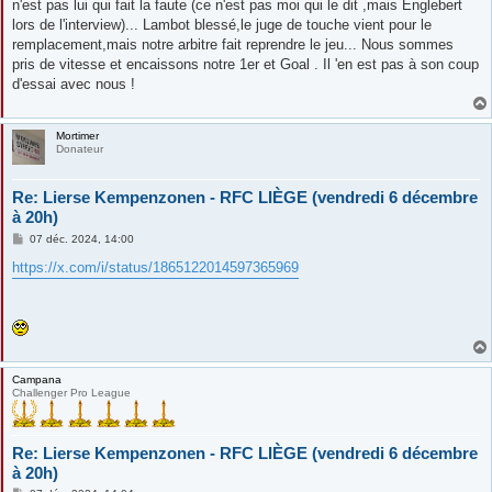
n'est pas lui qui fait la faute (ce n'est pas moi qui le dit ,mais Englebert
lors de l'interview)... Lambot blessé,le juge de touche vient pour le
remplacement,mais notre arbitre fait reprendre le jeu... Nous sommes
pris de vitesse et encaissons notre 1er et Goal . Il 'en est pas à son coup
d'essai avec nous !
Mortimer
Donateur
Re: Lierse Kempenzonen - RFC LIÈGE (vendredi 6 décembre
à 20h)
M
07 déc. 2024, 14:00
e
s
https://x.com/i/status/1865122014597365969
s
a
g
e
Campana
Challenger Pro League
Re: Lierse Kempenzonen - RFC LIÈGE (vendredi 6 décembre
à 20h)