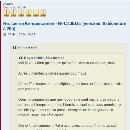
Jeanmi
Coupe du Monde
Re: Lierse Kempenzonen - RFC LIÈGE (vendredi 6 décembre
à 20h)
M
07 déc. 2024, 14:23
e
s
s
simba
a écrit :
↑
a
g
e
Roger CHARLES
a écrit :
↑
Moi je veux bien qu'on dise qu'on était des moutons hier, mais...
Après 5 minutes, 2 cartes jaunes pour nous.
Apres 30 minutes et de multiples agressions ou fautes des lierrois,
rien pour eux.
Donc je comprends que nos joueurs ne sont pas rentrés dedans
en 1ere mi-temps et que les Lierrois se sont senti tous permis et y
ont été joyeusement. Au point d'envoyer un de nos joueurs à
l'hopital avec une côte cassé....
Moi je ferais comme le Patro avait avec Lambot. Plainte au civil