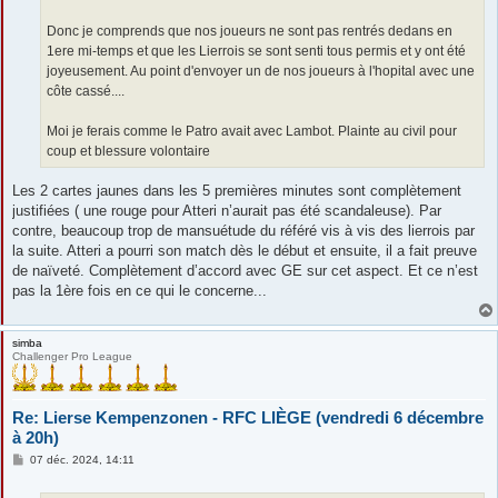
Donc je comprends que nos joueurs ne sont pas rentrés dedans en
1ere mi-temps et que les Lierrois se sont senti tous permis et y ont été
joyeusement. Au point d'envoyer un de nos joueurs à l'hopital avec une
côte cassé....
Moi je ferais comme le Patro avait avec Lambot. Plainte au civil pour
coup et blessure volontaire
Les 2 cartes jaunes dans les 5 premières minutes sont complètement
justifiées ( une rouge pour Atteri n’aurait pas été scandaleuse). Par
contre, beaucoup trop de mansuétude du référé vis à vis des lierrois par
la suite. Atteri a pourri son match dès le début et ensuite, il a fait preuve
de naïveté. Complètement d’accord avec GE sur cet aspect. Et ce n’est
pas la 1ère fois en ce qui le concerne...
simba
Challenger Pro League
Re: Lierse Kempenzonen - RFC LIÈGE (vendredi 6 décembre
à 20h)
M
07 déc. 2024, 14:11
e
s