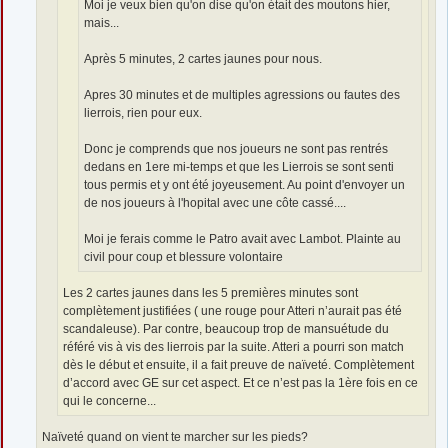
Moi je veux bien qu'on dise qu'on était des moutons hier,
mais...
Après 5 minutes, 2 cartes jaunes pour nous.
Apres 30 minutes et de multiples agressions ou fautes des
lierrois, rien pour eux.
Donc je comprends que nos joueurs ne sont pas rentrés
dedans en 1ere mi-temps et que les Lierrois se sont senti
tous permis et y ont été joyeusement. Au point d'envoyer un
de nos joueurs à l'hopital avec une côte cassé....
Moi je ferais comme le Patro avait avec Lambot. Plainte au
civil pour coup et blessure volontaire
Les 2 cartes jaunes dans les 5 premières minutes sont
complètement justifiées ( une rouge pour Atteri n’aurait pas été
scandaleuse). Par contre, beaucoup trop de mansuétude du
référé vis à vis des lierrois par la suite. Atteri a pourri son match
dès le début et ensuite, il a fait preuve de naïveté. Complètement
d’accord avec GE sur cet aspect. Et ce n’est pas la 1ère fois en ce
qui le concerne...
Naïveté quand on vient te marcher sur les pieds?