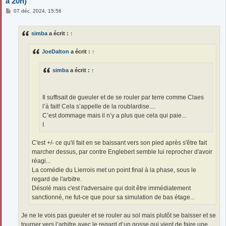
à 20h)
M
07 déc. 2024, 15:56
e
s
s
simba
a écrit :
↑
a
g
e
JoeDalton
a écrit :
↑
simba
a écrit :
↑
Il suffisait de gueuler et de se rouler par terre comme Claes
l’à fait! Cela s’appelle de la roublardise....
C’est dommage mais il n’y a plus que cela qui paie...
I
C'est +/- ce qu'il fait en se baissant vers son pied après s'être fait
marcher dessus, par contre Englebert semble lui reprocher d'avoir
réagi...
La comédie du Lierrois met un point final à la phase, sous le
regard de l'arbitre.
Désolé mais c'est l'adversaire qui doit être immédiatement
sanctionné, ne fut-ce que pour sa simulation de bas étage...
Je ne le vois pas gueuler et se rouler au sol mais plutôt se baisser et se
tourner vers l’arbitre avec le regard d’un gosse qui vient de faire une