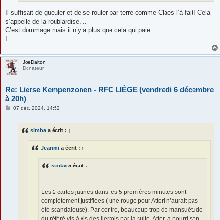
Il suffisait de gueuler et de se rouler par terre comme Claes l’à fait! Cela
s’appelle de la roublardise....
C’est dommage mais il n’y a plus que cela qui paie...
I
JoeDalton
Donateur
Re: Lierse Kempenzonen - RFC LIÈGE (vendredi 6 décembre
à 20h)
M
07 déc. 2024, 14:52
e
s
s
simba
a écrit :
↑
a
g
e
Jeanmi
a écrit :
↑
simba
a écrit :
↑
Les 2 cartes jaunes dans les 5 premières minutes sont
complètement justifiées ( une rouge pour Atteri n’aurait pas
été scandaleuse). Par contre, beaucoup trop de mansuétude
du référé vis à vis des lierrois par la suite. Atteri a pourri son