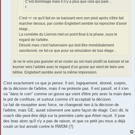
C’est dommage mais il n’y a plus que cela qui paie...
I
C'est +/- ce qu'il fait en se baissant vers son pied après s'être fait
marcher dessus, par contre Englebert semble lui reprocher d'avoir
réagi...
La comédie du Lierrois met un point final à la phase, sous le
regard de l'arbitre.
Désolé mais c'est l'adversaire qui doit être immédiatement
sanctionné, ne fut-ce que pour sa simulation de bas étage...
Je ne le vois pas gueuler et se rouler au sol mais plutôt se baisser et se
tourner vers l’arbitre avec le regard d’un gosse qui vient de faire une
bêtise. Englebert semble avoir la même impression.
C'est exactement ce que je pense. Il est, logiquement, étonné, surpris,
de la décision de l'arbitre, mais il ne proteste pas. Il est passif, et il s'en
va "dans le coin" comme un gosse qui vient d'être pris avec la main dans
le pot de confiture, et surtout comme s'il acceptait la décision.
Le fait de rouspéter avec force, ne changerait rien à la décision de
l'arbitre, mais GE, aurait sûrement une autre façon de réagir. Ceci dit, le
coach râle peut-être déjà sur la première carte que Atteri reçoit. Il joue
des bras alors qu'il n'y a pas de raison, et que ce petit jeu nous a déjà
couté un but annulé contre le RWDM (?)