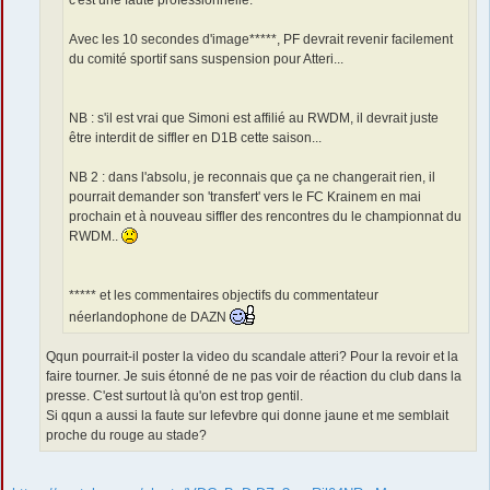
Avec les 10 secondes d'image*****, PF devrait revenir facilement
du comité sportif sans suspension pour Atteri...
NB : s'il est vrai que Simoni est affilié au RWDM, il devrait juste
être interdit de siffler en D1B cette saison...
NB 2 : dans l'absolu, je reconnais que ça ne changerait rien, il
pourrait demander son 'transfert' vers le FC Krainem en mai
prochain et à nouveau siffler des rencontres du le championnat du
RWDM..
***** et les commentaires objectifs du commentateur
néerlandophone de DAZN
Qqun pourrait-il poster la video du scandale atteri? Pour la revoir et la
faire tourner. Je suis étonné de ne pas voir de réaction du club dans la
presse. C'est surtout là qu'on est trop gentil.
Si qqun a aussi la faute sur lefevbre qui donne jaune et me semblait
proche du rouge au stade?