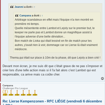
s
s
Jeanmi
a écrit :
↑
a
g
e
Campana
a écrit :
↑
Arbitrage scandaleux en effet mais l'équipe n'a rien montré en
première mi-temps.
Quelle mésentente entre Lambot et Lejoly sur le premier but, le
keeper ne parle pas et Lambot donne un magnifique assist à
l'équipe adverse d'une belle déviation...
Bon match de Lioka qui était lessivé en fin de match pour les
autres, y'avait rien à voir, dommage car ce Lierse là était vraiment
médiocre.
Thema,qui était sur place à 10m de la phase, dit que Lejoly a bien crié !
Devant mon écran, je me suis dit que c'était grave de ne pas s'imposer et
crier lors d'une telle action mais si il l'a fait alors c'est Lambot qui est
responsable, ca arrive mais ca coûte cher.
Campana
Challenger Pro League
Re: Lierse Kempenzonen - RFC LIÈGE (vendredi 6 décembre