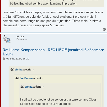
bêtise. Englebert semble avoir la même impression.
Lorsque l'on voit les images, nous sommes placés dans un angle de vue
tt à fait différent de celui de l'arbitre, ceci expliquant p-e celà mais il
semble que cette rouge ne soit pas du tt justifiée. Triste mais l'arbitre a
clairement choisi son camp après 5 minutes.
Air Jipé
Donateur
Re: Lierse Kempenzonen - RFC LIÈGE (vendredi 6 décembre
à 20h)
M
07 déc. 2024, 16:20
e
s
s
simba
a écrit :
↑
a
g
e
JoeDalton
a écrit :
↑
simba
a écrit :
↑
Il suffisait de gueuler et de se rouler par terre comme Claes
l’à fait! Cela s’appelle de la roublardise....