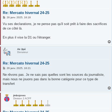
Re: Mercato hivernal 24-25
M
26 janv. 2025, 16:18
e
s
Vu ses declarations, je ne pense pas qu'il soit prêt à faire des sacrifices
s
de ce côté là.
a
g
e
En plus il vise la D1 ou l'étranger.
Air Jipé
Donateur
Re: Mercato hivernal 24-25
M
26 janv. 2025, 16:21
e
s
Ne rêvons pas. Je ne sais pas quelles sont les sources du journaliste,
s
mais nous ne jouons pas dans la bonne catégorie pour ce type de
a
g
transfert
e
jimbojones
Division 2 ACFF