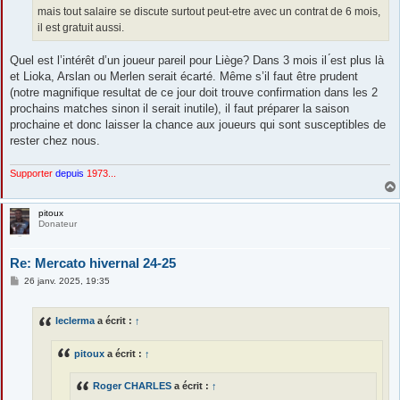
mais tout salaire se discute surtout peut-etre avec un contrat de 6 mois,
il est gratuit aussi.
Quel est l’intérêt d’un joueur pareil pour Liège? Dans 3 mois il ́est plus là
et Lioka, Arslan ou Merlen serait écarté. Même s’il faut être prudent
(notre magnifique resultat de ce jour doit trouve confirmation dans les 2
prochains matches sinon il serait inutile), il faut préparer la saison
prochaine et donc laisser la chance aux joueurs qui sont susceptibles de
rester chez nous.
Supporter
depuis
1973...
pitoux
Donateur
Re: Mercato hivernal 24-25
M
26 janv. 2025, 19:35
e
s
s
leclerma
a écrit :
↑
a
g
e
pitoux
a écrit :
↑
Roger CHARLES
a écrit :
↑