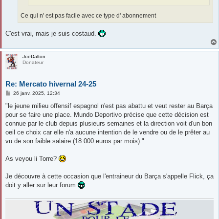
Ce qui n' est pas facile avec ce type d' abonnement
C'est vrai, mais je suis costaud.
JoeDalton
Donateur
Re: Mercato hivernal 24-25
M
26 janv. 2025, 12:34
e
s
"le jeune milieu offensif espagnol n'est pas abattu et veut rester au Barça
s
pour se faire une place. Mundo Deportivo précise que cette décision est
a
g
connue par le club depuis plusieurs semaines et la direction voit d'un bon
e
oeil ce choix car elle n'a aucune intention de le vendre ou de le prêter au
vu de son faible salaire (18 000 euros par mois)."
As veyou li Torre?
Je découvre à cette occasion que l'entraineur du Barça s'appelle Flick, ça
doit y aller sur leur forum