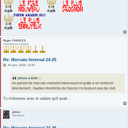
Roger CHARLES
Champions League
Re: Mercato hivernal 24-25
M
26 janv. 2025, 13:31
e
s
s
pitoux
a écrit :
↑
a
g
en parlant de mercato vraiment interessant et quitte a se renforcer
e
directement , Gaetan Hendricks de Deinze n'a toujours pas de club
Tu m'étonnes avec le salaire qu'il avait...
pitoux
Donateur
Re: Mercato hivernal 24-25