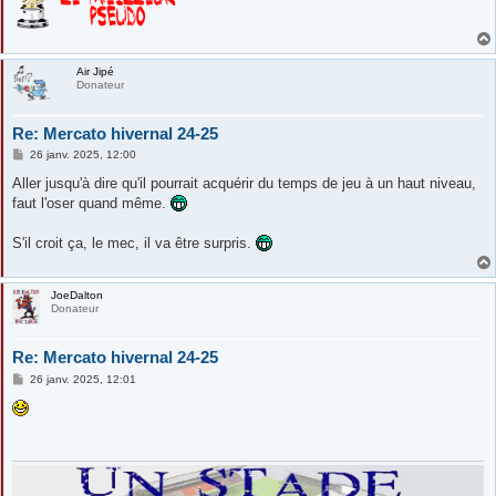
Air Jipé
Donateur
Re: Mercato hivernal 24-25
M
26 janv. 2025, 12:00
e
s
Aller jusqu'à dire qu'il pourrait acquérir du temps de jeu à un haut niveau,
s
faut l'oser quand même.
a
g
e
S'il croit ça, le mec, il va être surpris.
JoeDalton
Donateur
Re: Mercato hivernal 24-25
M
26 janv. 2025, 12:01
e
s
s
a
g
e