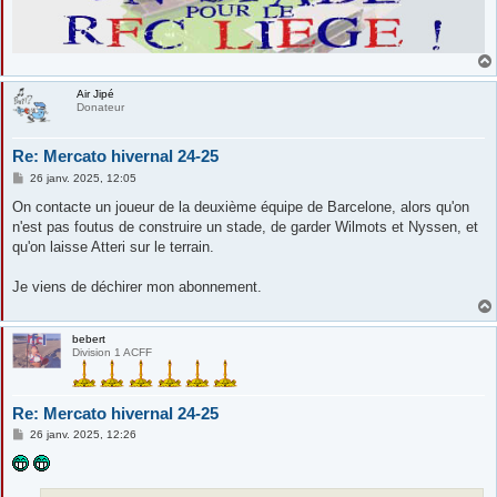
Air Jipé
Donateur
Re: Mercato hivernal 24-25
M
26 janv. 2025, 12:05
e
s
On contacte un joueur de la deuxième équipe de Barcelone, alors qu'on
s
n'est pas foutus de construire un stade, de garder Wilmots et Nyssen, et
a
g
qu'on laisse Atteri sur le terrain.
e
Je viens de déchirer mon abonnement.
bebert
Division 1 ACFF
Re: Mercato hivernal 24-25
M
26 janv. 2025, 12:26
e
s
s
a