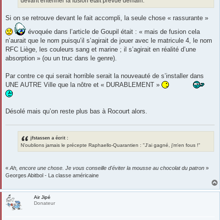
devant entériner la fusion était prévue demain.
Si on se retrouve devant le fait accompli, la seule chose « rassurante »
évoquée dans l’article de Goupil était : « mais de fusion cela
n’aurait que le nom puisqu’il s’agirait de jouer avec le matricule 4, le nom
RFC Liège, les couleurs sang et marine ; il s’agirait en réalité d’une
absorption » (ou un truc dans le genre).
Par contre ce qui serait horrible serait la nouveauté de s’installer dans
UNE AUTRE Ville que la nôtre et « DURABLEMENT »
Désolé mais qu’on reste plus bas à Rocourt alors.
jfstassen a écrit :
N'oublions jamais le précepte Raphaello-Quarantien : "J'ai gagné, j'm'en fous !"
«
Ah, encore une chose. Je vous conseille d'éviter la mousse au chocolat du patron
»
Georges Abitbol - La classe américaine
Air Jipé
Donateur