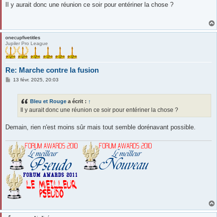
s
Il y aurait donc une réunion ce soir pour entériner la chose ?
s
a
g
e
onecupfivetitles
Jupiler Pro League
Re: Marche contre la fusion
M
13 févr. 2025, 20:03
e
s
s
Bleu et Rouge
a écrit :
↑
a
g
Il y aurait donc une réunion ce soir pour entériner la chose ?
e
Demain, rien n'est moins sûr mais tout semble dorénavant possible.