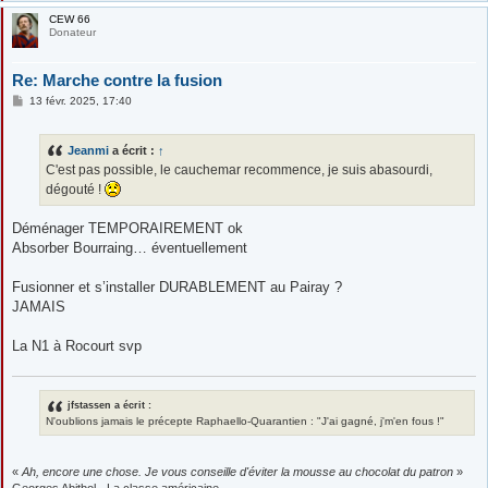
CEW 66
Donateur
Re: Marche contre la fusion
M
13 févr. 2025, 17:40
e
s
s
Jeanmi
a écrit :
↑
a
g
C'est pas possible, le cauchemar recommence, je suis abasourdi,
e
dégouté !
Déménager TEMPORAIREMENT ok
Absorber Bourraing… éventuellement
Fusionner et s’installer DURABLEMENT au Pairay ?
JAMAIS
La N1 à Rocourt svp
jfstassen a écrit :
N'oublions jamais le précepte Raphaello-Quarantien : "J'ai gagné, j'm'en fous !"
«
Ah, encore une chose. Je vous conseille d'éviter la mousse au chocolat du patron
»
Georges Abitbol - La classe américaine