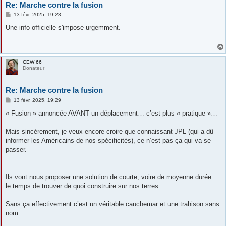
Re: Marche contre la fusion
M
13 févr. 2025, 19:23
e
s
Une info officielle s'impose urgemment.
s
a
g
e
CEW 66
Donateur
Re: Marche contre la fusion
M
13 févr. 2025, 19:29
e
s
« Fusion » annoncée AVANT un déplacement… c’est plus « pratique »…
s
a
g
Mais sincèrement, je veux encore croire que connaissant JPL (qui a dû
e
informer les Américains de nos spécificités), ce n’est pas ça qui va se
passer.
Ils vont nous proposer une solution de courte, voire de moyenne durée…
le temps de trouver de quoi construire sur nos terres.
Sans ça effectivement c’est un véritable cauchemar et une trahison sans
nom.