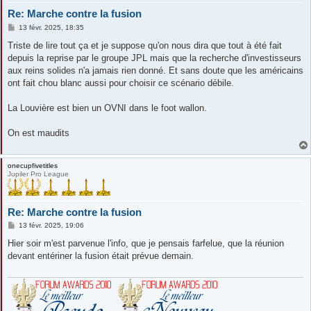
Re: Marche contre la fusion
M
13 févr. 2025, 18:35
e
s
Triste de lire tout ça et je suppose qu'on nous dira que tout à été fait
s
depuis la reprise par le groupe JPL mais que la recherche d'investisseurs
a
g
aux reins solides n'a jamais rien donné. Et sans doute que les américains
e
ont fait chou blanc aussi pour choisir ce scénario débile.
La Louvière est bien un OVNI dans le foot wallon.
On est maudits
onecupfivetitles
Jupiler Pro League
Re: Marche contre la fusion
M
13 févr. 2025, 19:06
e
s
Hier soir m'est parvenue l'info, que je pensais farfelue, que la réunion
s
devant entériner la fusion était prévue demain.
a
g
e