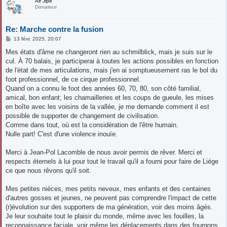
Air Jipé
Donateur
Re: Marche contre la fusion
M
13 févr. 2025, 20:07
e
s
Mes états d'âme ne changeront rien au schmilblick, mais je suis sur le
s
cul. À 70 balais, je participerai à toutes les actions possibles en fonction
a
g
de l'état de mes articulations, mais j'en ai somptueusement ras le bol du
e
foot professionnel, de ce cirque professionnel.
Quand on a connu le foot des années 60, 70, 80, son côté familial,
amical, bon enfant; les chamailleries et les coups de gueule, les mises
en boîte avec les voisins de la vallée, je me demande comment il est
possible de supporter de changement de civilisation.
Comme dans tout, où est la considération de l'être humain.
Nulle part! C'est d'une violence inouïe.
Merci à Jean-Pol Lacomble de nous avoir permis de rêver. Merci et
respects éternels à lui pour tout le travail qu'il a fourni pour faire de Liége
ce que nous rêvons qu'il soit.
Mes petites nièces, mes petits neveux, mes enfants et des centaines
d'autres gosses et jeunes, ne peuvent pas comprendre l'impact de cette
(r)évolution sur des supporters de ma génération, voir des moins âgés.
Je leur souhaite tout le plaisir du monde, même avec les fouilles, la
reconnaissance faciale, voir même les déplacements dans des fourgons.