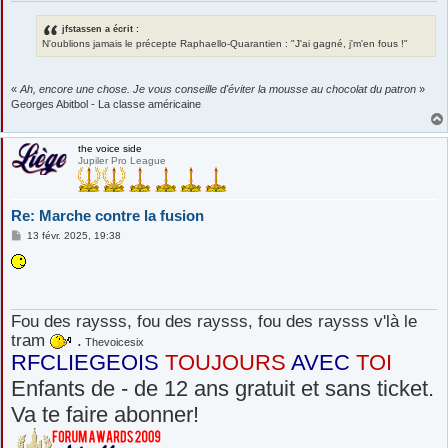
jfstassen a écrit :
N'oublions jamais le précepte Raphaello-Quarantien : "J'ai gagné, j'm'en fous !"
«
Ah, encore une chose. Je vous conseille d'éviter la mousse au chocolat du patron
»
Georges Abitbol - La classe américaine
the voice side
Jupiler Pro League
Re: Marche contre la fusion
M
13 févr. 2025, 19:38
e
s
s
a
g
e
Fou des raysss, fou des raysss, fou des raysss v'là le
tram
.
Thevoicesix
RFCLIEGEOIS
TOUJOURS
AVEC
TOI
Enfants de - de 12 ans gratuit et sans ticket.
Va te faire abonner!