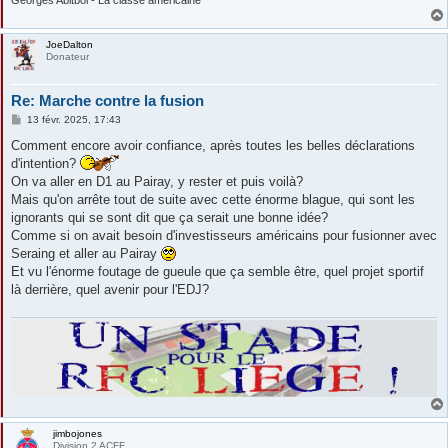
JoeDalton
Donateur
Re: Marche contre la fusion
M
13 févr. 2025, 17:43
e
s
Comment encore avoir confiance, après toutes les belles déclarations
s
d'intention?
a
g
On va aller en D1 au Pairay, y rester et puis voilà?
e
Mais qu'on arrête tout de suite avec cette énorme blague, qui sont les
ignorants qui se sont dit que ça serait une bonne idée?
Comme si on avait besoin d'investisseurs américains pour fusionner avec
Seraing et aller au Pairay
Et vu l'énorme foutage de gueule que ça semble être, quel projet sportif
là derrière, quel avenir pour l'EDJ?
jimbojones
Division 2 ACFF