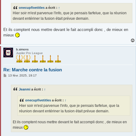
s
s
onecupfivetitles
a écrit :
↑
a
g
Hier soir m'est parvenue l'info, que je pensais farfelue, que la réunion
e
devant entériner la fusion était prévue demain.
Et ils comptent nous mettre devant le fait accompli donc , de mieux en
mieux
b.simons
Jupiler Pro League
Re: Marche contre la fusion
M
13 févr. 2025, 19:17
e
s
s
Jeanmi
a écrit :
↑
a
g
e
onecupfivetitles
a écrit :
↑
Hier soir m'est parvenue l'info, que je pensais farfelue, que la
réunion devant entériner la fusion était prévue demain.
Et ils comptent nous mettre devant le fait accompli donc , de mieux en
mieux