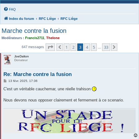
FAQ
Index du forum
RFC Liège
RFC Liège
Marche contre la fusion
Modérateurs :
Francis2711
,
Thelone
Page
3
sur
33
1
2
3
4
5
33
Précédente
Suivante
647 messages
…
JoeDalton
Donateur
Re: Marche contre la fusion
M
13 févr. 2025, 17:36
e
s
C'est un véritable cauchemar, une réelle trahison
s
a
g
Nous devons nous opposer clairement et fermement à ce scenario.
e