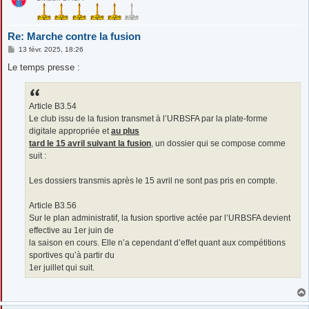
Re: Marche contre la fusion
M
13 févr. 2025, 18:26
e
s
Le temps presse :
s
a
g
e
Article B3.54
Le club issu de la fusion transmet à l’URBSFA par la plate-forme
digitale appropriée et
au plus
tard le 15 avril suivant la fusion
, un dossier qui se compose comme
suit :
Les dossiers transmis après le 15 avril ne sont pas pris en compte.
Article B3.56
Sur le plan administratif, la fusion sportive actée par l’URBSFA devient
effective au 1er juin de
la saison en cours. Elle n’a cependant d’effet quant aux compétitions
sportives qu’à partir du
1er juillet qui suit.