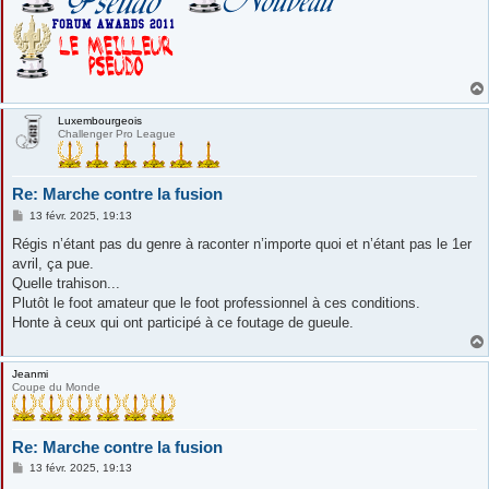
Luxembourgeois
Challenger Pro League
Re: Marche contre la fusion
M
13 févr. 2025, 19:13
e
s
Régis n’étant pas du genre à raconter n’importe quoi et n’étant pas le 1er
s
avril, ça pue.
a
g
Quelle trahison...
e
Plutôt le foot amateur que le foot professionnel à ces conditions.
Honte à ceux qui ont participé à ce foutage de gueule.
Jeanmi
Coupe du Monde
Re: Marche contre la fusion
M
13 févr. 2025, 19:13
e