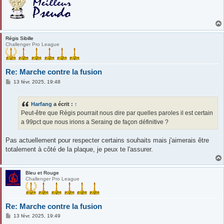
Régis Sibille
Challenger Pro League
Re: Marche contre la fusion
M
13 févr. 2025, 19:48
e
s
s
Harfang
a écrit :
↑
a
g
Peut-être que Régis pourrait nous dire par quelles paroles il est certain
e
a 99pct que nous irions a Seraing de façon définitive ?
Pas actuellement pour respecter certains souhaits mais j'aimerais être
totalement à côté de la plaque, je peux te l'assurer.
Bleu et Rouge
Challenger Pro League
Re: Marche contre la fusion
M
13 févr. 2025, 19:49
e