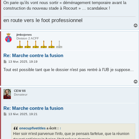
On parie qu’ils vont nous sortir « déménagement temporaire avant la
construction du nouveau stade à Rocourt » … scandaleux !
en route vers le foot professionnel
jimbojones
Division 2 ACFF
Re: Marche contre la fusion
M
13 févr. 2025, 19:19
e
s
Tout est possible tant que le dossier n'est pas rentré à l'UB je suppose...
s
a
g
e
CEW 66
Donateur
Re: Marche contre la fusion
M
13 févr. 2025, 19:21
e
s
s
onecupfivetitles
a écrit :
↑
a
g
Hier soir m'est parvenue l'info, que je pensais farfelue, que la réunion
e