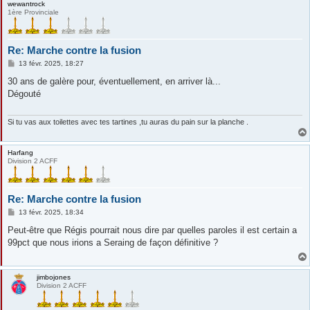
wewantrock
1ère Provinciale
Re: Marche contre la fusion
M
13 févr. 2025, 18:27
e
s
30 ans de galère pour, éventuellement, en arriver là...
s
Dégouté
a
g
e
Si tu vas aux toilettes avec tes tartines ,tu auras du pain sur la planche .
Harfang
Division 2 ACFF
Re: Marche contre la fusion
M
13 févr. 2025, 18:34
e
s
Peut-être que Régis pourrait nous dire par quelles paroles il est certain a
s
99pct que nous irions a Seraing de façon définitive ?
a
g
e
jimbojones
Division 2 ACFF