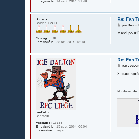
Enregistré le :
14 sept. 2004, 21:49
Re: Fan T
Bonsink
Division 1 ACFF
M
par
Bonsin
e
s
Merci pour l'
s
Messages :
800
a
Enregistré le :
28 oct. 2015, 18:10
g
e
Re: Fan Ta
M
par
JoeDal
e
s
3 jours apr
s
a
g
e
Modifié en der
JoeDalton
Donateur
Messages :
19155
Enregistré le :
15 sept. 2004, 09:04
Localisation :
Liège