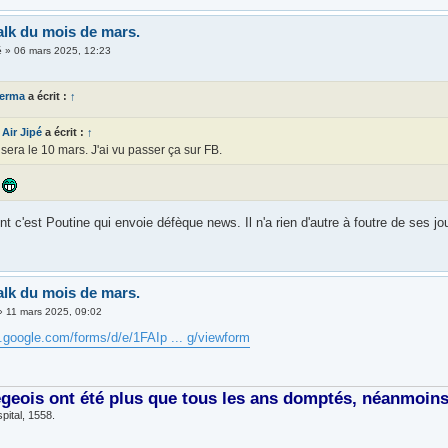
alk du mois de mars.
é
»
06 mars 2025, 12:23
lerma
a écrit :
↑
Air Jipé
a écrit :
↑
sera le 10 mars. J'ai vu passer ça sur FB.
?
c'est Poutine qui envoie défèque news. Il n'a rien d'autre à foutre de ses jo
alk du mois de mars.
»
11 mars 2025, 09:02
s.google.com/forms/d/e/1FAIp ... g/viewform
égeois ont été plus que tous les ans domptés, néanmoins, 
pital, 1558.