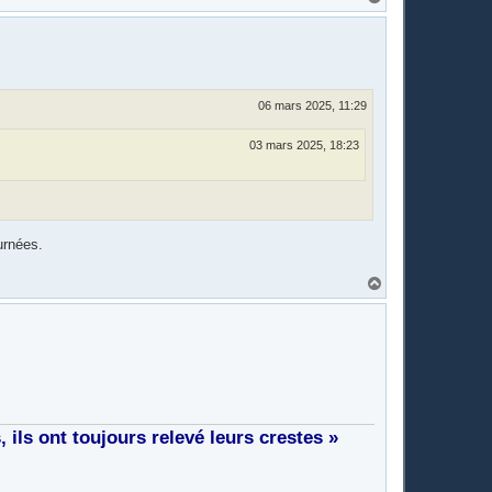
a
u
t
06 mars 2025, 11:29
03 mars 2025, 18:23
urnées.
H
a
u
t
ils ont toujours relevé leurs crestes »