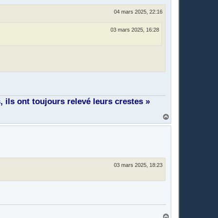
04 mars 2025, 22:16
03 mars 2025, 16:28
ils ont toujours relevé leurs crestes »
H
a
u
t
03 mars 2025, 18:23
H