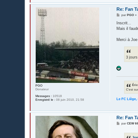
Re: Fan T
M
par
PGO
»
e
s
Inscrit...
s
Mais il faud
a
g
e
Merci à Joe 
3 jours
Éric
PGO
Donateur
C'est su
Messages :
10518
Le FC Liège, 
Enregistré le :
08 juin 2010, 21:58
Re: Fan T
M
par
CEW 6
e
s
s
Joe
a