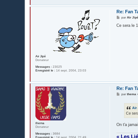
Re: Fan T
M
par
Air Jip
e
s
Ce sera le 
s
a
g
e
Air Jipé
Donateur
Messages :
23025
Enregistré le :
14 sept. 2004, 23:03
Re: Fan T
M
par
thema
e
s
s
Air
a
g
Ce sera
e
thema
On t'a jamai
Donateur
Messages :
3684
« Les Li
Enregistré le :
14 sept. 2004, 21:49