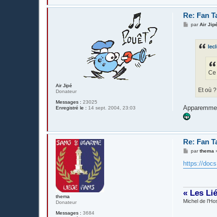
Re: Fan T
M
par
Air Jip
e
s
s
lec
a
g
e
Ce 
Air Jipé
Et où 
Donateur
Messages :
23025
Apparemment 
Enregistré le :
14 sept. 2004, 23:03
Re: Fan T
M
par
thema
e
s
https://doc
s
a
g
e
« Les Li
thema
Michel de l’Hos
Donateur
Messages :
3684