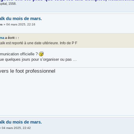
pital, 1558.
alk du mois de mars.
ns
»
04 mars 2025, 22:16
ema
a écrit :
↑
talk est reporté à une date ultérieure. Info de P F
unication officielle ?
 que quelques jours pour s’organiser ou pas …
vers le foot professionnel
alk du mois de mars.
»
04 mars 2025, 22:42