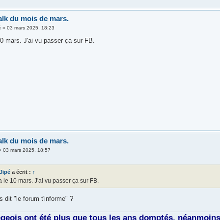
alk du mois de mars.
é
»
03 mars 2025, 18:23
10 mars. J'ai vu passer ça sur FB.
alk du mois de mars.
»
03 mars 2025, 18:57
 Jipé
a écrit :
↑
 le 10 mars. J'ai vu passer ça sur FB.
s dit "le forum t'informe" ?
égeois ont été plus que tous les ans domptés, néanmoins, 