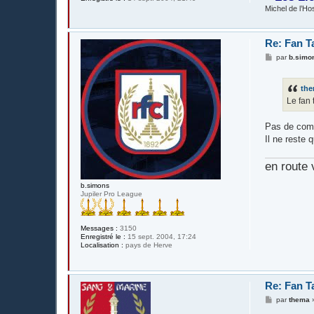
Michel de l’Hos
Re: Fan T
M
par
b.simo
e
s
s
th
a
g
Le fan 
e
Pas de comm
Il ne reste
en route 
b.simons
Jupiler Pro League
Messages :
3150
Enregistré le :
15 sept. 2004, 17:24
Localisation :
pays de Herve
Re: Fan T
M
par
thema
e