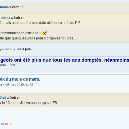
imons
a écrit :
↑
thema
a écrit :
↑
fan talk est reporté à une date ultérieure. Info de P F
 communication officielle ?
este que quelques jours pour s’organiser ou pas …
ganiser, y aura pas.
égeois ont été plus que tous les ans domptés, néanmoins, 
pital, 1558.
alk du mois de mars.
ma
»
06 mars 2025, 11:29
 Jipé
a écrit :
↑
 le 10 mars. J'ai vu passer ça sur FB.
uis
1973...