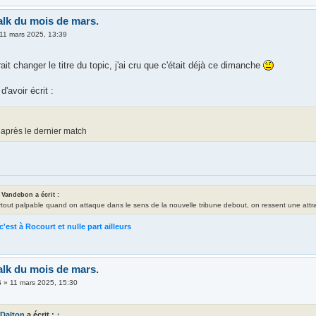
alk du mois de mars.
11 mars 2025, 13:39
rait changer le titre du topic, j'ai cru que c'était déjà ce dimanche
d'avoir écrit :
 après le dernier match
 Vandebon a écrit :
rtout palpable quand on attaque dans le sens de la nouvelle tribune debout, on ressent une attrac
c'est à Rocourt et nulle part ailleurs
alk du mois de mars.
6
»
11 mars 2025, 15:30
Dalton
a écrit :
↑