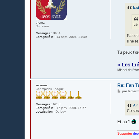
s
s
b.s
a
g
e
thema
Le 
Donateur
Messages :
3684
Pas de
Enregistré le :
14 sept. 2004, 21:49
Il ne r
Tu peux t'or
« Les Li
Michel de l’Hos
Re: Fan T
leclerma
Champions League
M
par
lecler
e
s
s
Messages :
6238
Air
a
Enregistré le :
17 janv. 2008, 16:57
g
Ce sera
Localisation :
Durbuy
e
Et où ?
Supporter
dep