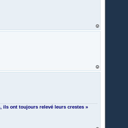
H
a
u
t
H
a
u
t
ils ont toujours relevé leurs crestes »