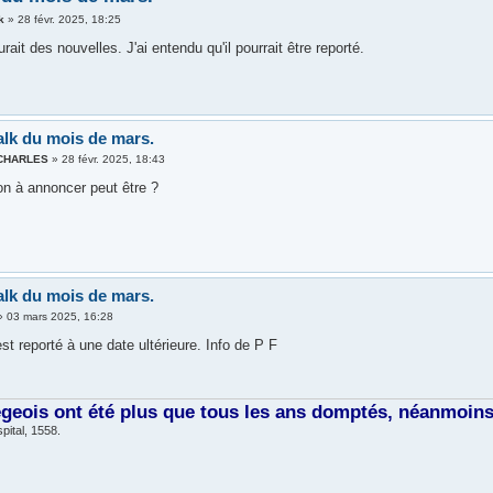
k
»
28 févr. 2025, 18:25
rait des nouvelles. J'ai entendu qu'il pourrait être reporté.
alk du mois de mars.
 CHARLES
»
28 févr. 2025, 18:43
on à annoncer peut être ?
alk du mois de mars.
»
03 mars 2025, 16:28
est reporté à une date ultérieure. Info de P F
égeois ont été plus que tous les ans domptés, néanmoins, 
pital, 1558.