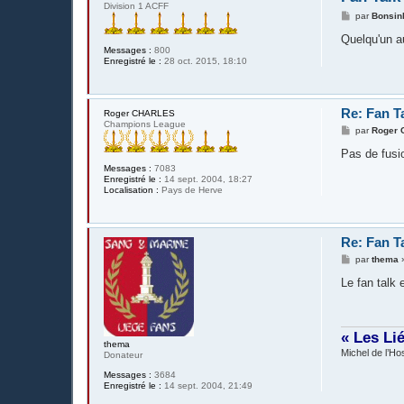
Division 1 ACFF
M
par
Bonsin
e
s
Quelqu'un au
s
Messages :
800
a
Enregistré le :
28 oct. 2015, 18:10
g
e
Re: Fan T
Roger CHARLES
Champions League
M
par
Roger
e
s
Pas de fusi
s
Messages :
7083
a
Enregistré le :
14 sept. 2004, 18:27
g
Localisation :
Pays de Herve
e
Re: Fan T
M
par
thema
e
s
Le fan talk 
s
a
g
e
« Les Li
thema
Michel de l’Hos
Donateur
Messages :
3684
Enregistré le :
14 sept. 2004, 21:49