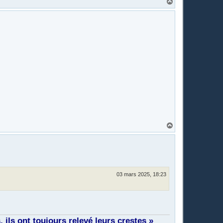
H
a
u
t
H
a
u
t
03 mars 2025, 18:23
ils ont toujours relevé leurs crestes »