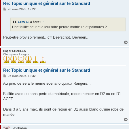
Re: Topic unique et général sur le Standard
M
26 mars 2025, 12:22
e
s
s
CEW 66
a écrit :
↑
a
g
Une faillite peut-elle leur faire perdre matricule et palmarès ?
e
Peut-être provisoirement...cfr Beerschot, Beveren...
Roger CHARLES
Champions League
Re: Topic unique et général sur le Standard
M
26 mars 2025, 13:32
e
s
Au pire, ce sera le même scénario qu'aux Rangers...
s
a
g
Faillite avec ou sans perte du matricule, recommencer en D2 ou en D1
e
ACFF.
Dans 3 à 5 ans max, ils sont de retour en D1 aussi blanc qu'une robe de
mariée.
JoeDalton