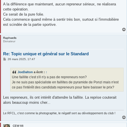
A la différence que maintenant, aucun repreneur sérieux, ne réalisera
cette opération.
Ce serait de la pure folie.
Cela commence quand même à sentir très bon, surtout si l'immobilière
est scindée de la partie sportive.
Raphwells
Donateur
Re: Topic unique et général sur le Standard
M
26 mars 2025, 17:47
e
s
s
JoeDalton
a écrit :
↑
a
g
Une faillite c'est s'il n'y a pas de repreneurs non?
e
Je ne suis pas spécialiste en faillites de pyramide de Ponzi mais n'est
ce pas l'intérêt des candidats repreneurs pour faire baisser le prix?
Les repreneurs, ils ont intérêt d'attendre la faillite. La reprise couterait
alors beaucoup moins cher...
Le RFCL, c'est comme la photographie, le négatif sert au développement du club !
CEW 66