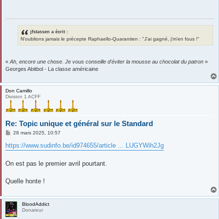
a
g
e
jfstassen a écrit :
N'oublions jamais le précepte Raphaello-Quarantien : "J'ai gagné, j'm'en fous !"
«
Ah, encore une chose. Je vous conseille d'éviter la mousse au chocolat du patron
»
Georges Abitbol - La classe américaine
Don Camillo
Division 1 ACFF
Re: Topic unique et général sur le Standard
M
28 mars 2025, 10:57
e
s
https://www.sudinfo.be/id974655/article ... LUGYWih2Jg
s
a
g
On est pas le premier avril pourtant.
e
Quelle honte !
BloodAddict
Donateur