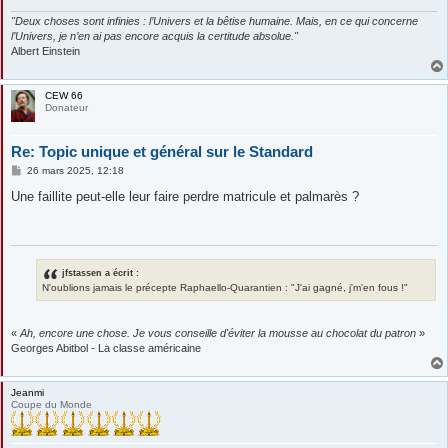
"Deux choses sont infinies : l’Univers et la bêtise humaine. Mais, en ce qui concerne
l’Univers, je n’en ai pas encore acquis la certitude absolue."
Albert Einstein
CEW 66
Donateur
Re: Topic unique et général sur le Standard
M
26 mars 2025, 12:18
e
s
Une faillite peut-elle leur faire perdre matricule et palmarès ?
s
a
g
e
jfstassen a écrit :
N'oublions jamais le précepte Raphaello-Quarantien : "J'ai gagné, j'm'en fous !"
«
Ah, encore une chose. Je vous conseille d'éviter la mousse au chocolat du patron
»
Georges Abitbol - La classe américaine
Jeanmi
Coupe du Monde