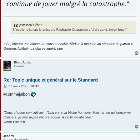
jfstassen a écrit :
N'oublions jamais le précepte Raphaello-Quarantien : "J'ai gagné, j'm'en fous !"
«
Ah, encore une chose. Je vous conseille d'éviter la mousse au chocolat du patron
»
Georges Abitbol - La classe américaine
BloodAddict
Donateur
Re: Topic unique et général sur le Standard
M
27 mars 2025, 18:38
e
s
#commejaibon
s
a
g
e
"Deux choses sont infinies : l’Univers et la bêtise humaine. Mais, en ce qui concerne
l’Univers, je n’en ai pas encore acquis la certitude absolue."
Albert Einstein
Jeanmi
Coupe du Monde