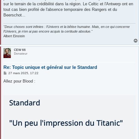
sur le terrain de la crédibilité dans la région. Le Celtic et l'Antwerp ont en
tout cas bien profité de l'absence temporaire des Rangers et du
Beerschot...
"Deux choses sont infinies : l’Univers et la bêtise humaine. Mais, en ce qui concerne
l’Univers, je n’en ai pas encore acquis la certitude absolue."
Albert Einstein
CEW 66
Donateur
Re: Topic unique et général sur le Standard
M
27 mars 2025, 17:22
e
s
Allez pour Blood :
s
a
g
e