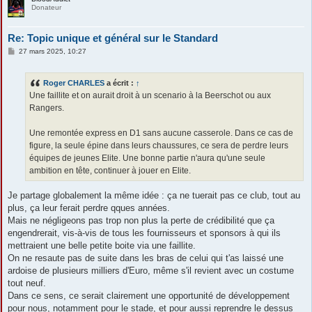
Donateur
Re: Topic unique et général sur le Standard
M
27 mars 2025, 10:27
e
s
s
Roger CHARLES
a écrit :
↑
a
g
Une faillite et on aurait droit à un scenario à la Beerschot ou aux
e
Rangers.
Une remontée express en D1 sans aucune casserole. Dans ce cas de
figure, la seule épine dans leurs chaussures, ce sera de perdre leurs
équipes de jeunes Elite. Une bonne partie n'aura qu'une seule
ambition en tête, continuer à jouer en Elite.
Je partage globalement la même idée : ça ne tuerait pas ce club, tout au
plus, ça leur ferait perdre qques années.
Mais ne négligeons pas trop non plus la perte de crédibilité que ça
engendrerait, vis-à-vis de tous les fournisseurs et sponsors à qui ils
mettraient une belle petite boite via une faillite.
On ne resaute pas de suite dans les bras de celui qui t'as laissé une
ardoise de plusieurs milliers d'Euro, même s'il revient avec un costume
tout neuf.
Dans ce sens, ce serait clairement une opportunité de développement
pour nous, notamment pour le stade, et pour aussi reprendre le dessus