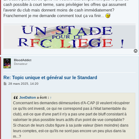
cash possible à court terme, sans privilégier les offres qui assument
l'avenir du club mais donnent moins de cash immédiatement?
Franchement je me demande comment tout ça va finir...
BloodAddict
Donateur
Re: Topic unique et général sur le Standard
M
28 mars 2025, 14:20
e
s
s
JoeDalton
a écrit :
↑
a
g
Concernant les demandes démesurées d'A-CAP (il veulent récupérer
e
ce qu'ils ont investi, ce qui ne correspond pas à l'état lamentable du
club), est-ce que d'une part il n'y a pas une part de bluff consistant à
valoriser le plus possible leurs actifs d'un point de vue comptable?
Si chacun de leurs clubs figure à sa juste valeur (bien moindre) dans
leurs comptes, est-ce qu'ils ne sont pas encore un peu plus dans la
m...?