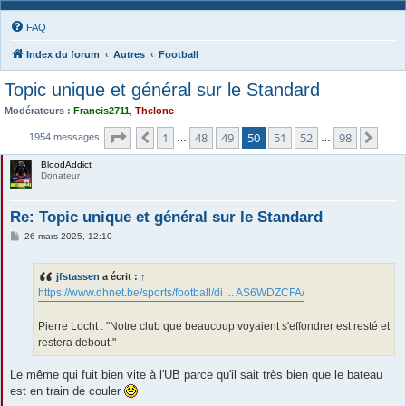
FAQ
Index du forum
Autres
Football
Topic unique et général sur le Standard
Modérateurs :
Francis2711
,
Thelone
Page
50
sur
98
1
48
49
50
51
52
98
Précédente
Suiv
1954 messages
…
…
BloodAddict
Donateur
Re: Topic unique et général sur le Standard
M
26 mars 2025, 12:10
e
s
s
jfstassen
a écrit :
↑
a
g
https://www.dhnet.be/sports/football/di ... AS6WDZCFA/
e
Pierre Locht : "Notre club que beaucoup voyaient s'effondrer est resté et
restera debout."
Le même qui fuit bien vite à l'UB parce qu'il sait très bien que le bateau
est en train de couler