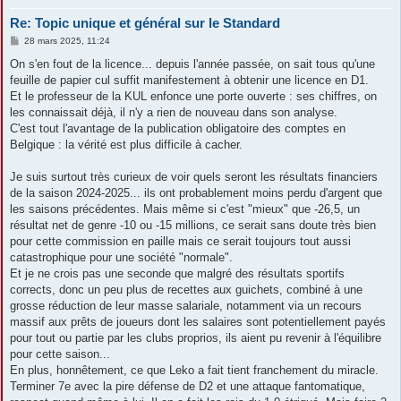
Re: Topic unique et général sur le Standard
M
28 mars 2025, 11:24
e
s
On s'en fout de la licence... depuis l'année passée, on sait tous qu'une
s
feuille de papier cul suffit manifestement à obtenir une licence en D1.
a
g
Et le professeur de la KUL enfonce une porte ouverte : ses chiffres, on
e
les connaissait déjà, il n'y a rien de nouveau dans son analyse.
C'est tout l'avantage de la publication obligatoire des comptes en
Belgique : la vérité est plus difficile à cacher.
Je suis surtout très curieux de voir quels seront les résultats financiers
de la saison 2024-2025... ils ont probablement moins perdu d'argent que
les saisons précédentes. Mais même si c'est "mieux" que -26,5, un
résultat net de genre -10 ou -15 millions, ce serait sans doute très bien
pour cette commission en paille mais ce serait toujours tout aussi
catastrophique pour une société "normale".
Et je ne crois pas une seconde que malgré des résultats sportifs
corrects, donc un peu plus de recettes aux guichets, combiné à une
grosse réduction de leur masse salariale, notamment via un recours
massif aux prêts de joueurs dont les salaires sont potentiellement payés
pour tout ou partie par les clubs proprios, ils aient pu revenir à l'équilibre
pour cette saison...
En plus, honnêtement, ce que Leko a fait tient franchement du miracle.
Terminer 7e avec la pire défense de D2 et une attaque fantomatique,