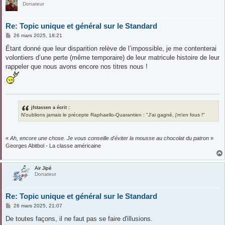
Donateur
Re: Topic unique et général sur le Standard
M
26 mars 2025, 18:21
e
s
Étant donné que leur disparition relève de l’impossible, je me contenterai
s
volontiers d’une perte (même temporaire) de leur matricule histoire de leur
a
g
rappeler que nous avons encore nos titres nous !
e
jfstassen a écrit :
N'oublions jamais le précepte Raphaello-Quarantien : "J'ai gagné, j'm'en fous !"
«
Ah, encore une chose. Je vous conseille d'éviter la mousse au chocolat du patron
»
Georges Abitbol - La classe américaine
Air Jipé
Donateur
Re: Topic unique et général sur le Standard
M
26 mars 2025, 21:07
e
s
De toutes façons, il ne faut pas se faire d'illusions.
s