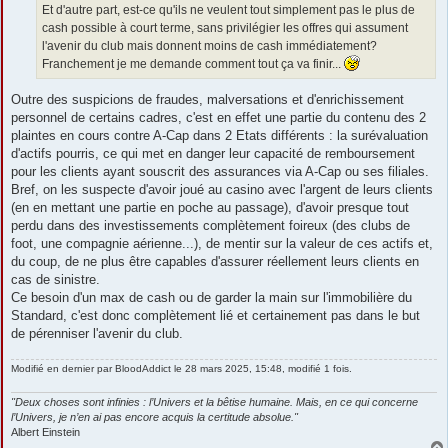
Et d'autre part, est-ce qu'ils ne veulent tout simplement pas le plus de
cash possible à court terme, sans privilégier les offres qui assument
l'avenir du club mais donnent moins de cash immédiatement?
Franchement je me demande comment tout ça va finir...
Outre des suspicions de fraudes, malversations et d'enrichissement
personnel de certains cadres, c'est en effet une partie du contenu des 2
plaintes en cours contre A-Cap dans 2 Etats différents : la surévaluation
d'actifs pourris, ce qui met en danger leur capacité de remboursement
pour les clients ayant souscrit des assurances via A-Cap ou ses filiales.
Bref, on les suspecte d'avoir joué au casino avec l'argent de leurs clients
(en en mettant une partie en poche au passage), d'avoir presque tout
perdu dans des investissements complètement foireux (des clubs de
foot, une compagnie aérienne...), de mentir sur la valeur de ces actifs et,
du coup, de ne plus être capables d'assurer réellement leurs clients en
cas de sinistre.
Ce besoin d'un max de cash ou de garder la main sur l'immobilière du
Standard, c'est donc complètement lié et certainement pas dans le but
de pérenniser l'avenir du club.
Modifié en dernier par
BloodAddict
le 28 mars 2025, 15:48, modifié 1 fois.
"Deux choses sont infinies : l’Univers et la bêtise humaine. Mais, en ce qui concerne
l’Univers, je n’en ai pas encore acquis la certitude absolue."
Albert Einstein