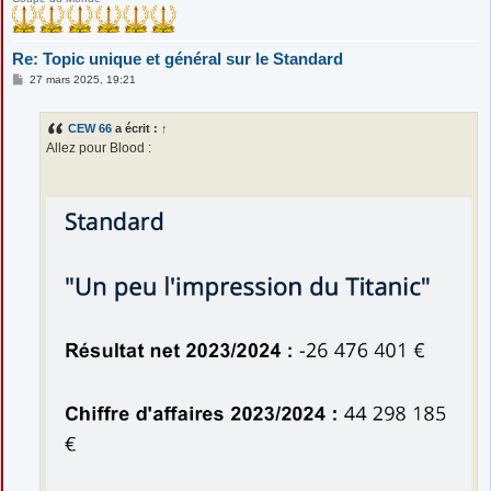
Re: Topic unique et général sur le Standard
M
27 mars 2025, 19:21
e
s
s
CEW 66
a écrit :
↑
a
g
Allez pour Blood :
e