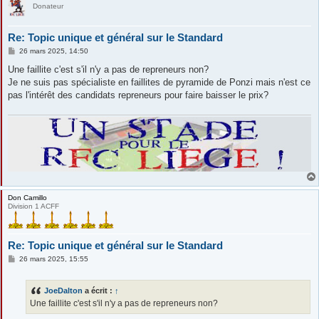
Donateur
Re: Topic unique et général sur le Standard
M
26 mars 2025, 14:50
e
s
Une faillite c'est s'il n'y a pas de repreneurs non?
s
Je ne suis pas spécialiste en faillites de pyramide de Ponzi mais n'est ce
a
g
pas l'intérêt des candidats repreneurs pour faire baisser le prix?
e
Don Camillo
Division 1 ACFF
Re: Topic unique et général sur le Standard
M
26 mars 2025, 15:55
e
s
s
JoeDalton
a écrit :
↑
a
g
Une faillite c'est s'il n'y a pas de repreneurs non?
e