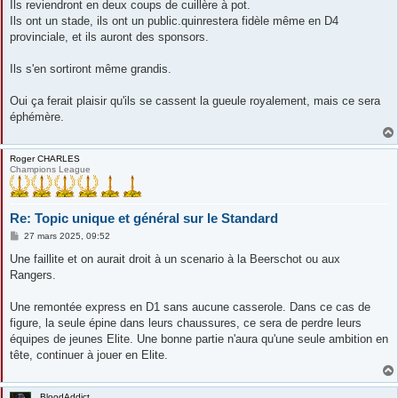
Ils reviendront en deux coups de cuillère à pot.
a
g
Ils ont un stade, ils ont un public.quinrestera fidèle même en D4
e
provinciale, et ils auront des sponsors.
Ils s'en sortiront même grandis.
Oui ça ferait plaisir qu'ils se cassent la gueule royalement, mais ce sera
éphémère.
Roger CHARLES
Champions League
Re: Topic unique et général sur le Standard
M
27 mars 2025, 09:52
e
s
Une faillite et on aurait droit à un scenario à la Beerschot ou aux
s
Rangers.
a
g
e
Une remontée express en D1 sans aucune casserole. Dans ce cas de
figure, la seule épine dans leurs chaussures, ce sera de perdre leurs
équipes de jeunes Elite. Une bonne partie n'aura qu'une seule ambition en
tête, continuer à jouer en Elite.
BloodAddict