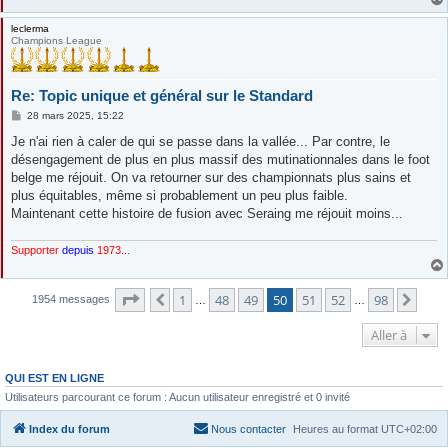
leclerma
Champions League
Re: Topic unique et général sur le Standard
M
28 mars 2025, 15:22
e
s
Je n'ai rien à caler de qui se passe dans la vallée... Par contre, le
s
désengagement de plus en plus massif des mutinationnales dans le foot
a
g
belge me réjouit. On va retourner sur des championnats plus sains et
e
plus équitables, même si probablement un peu plus faible.
Maintenant cette histoire de fusion avec Seraing me réjouit moins...
Supporter
depuis
1973...
Page
50
sur
98
1
48
49
50
51
52
98
Précédente
Suiv
1954 messages
…
…
Aller à
QUI EST EN LIGNE
Utilisateurs parcourant ce forum : Aucun utilisateur enregistré et 0 invité
Index du forum
Nous contacter
Heures au format
UTC+02:00