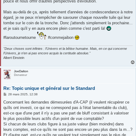
pouce et nous offrir d'autres perspectives d'évolution.
Mais au-delà de ça, après tellement d'années de condescendance à notre
égard, je ne peux m'empêcher de savourer chaque nouvelle tuile qui leur
tombe sur le coin de la tronche. Donc j'attends simplement la prochaine...
et je sais qu'il y en aura encore plein comme c'est parti là!
#laroutournetourne
#commejaibon
"Deux choses sont infinies : l’Univers et la bêtise humaine. Mais, en ce qui concerne
l’Univers, je n’en ai pas encore acquis la certitude absolue."
Albert Einstein
JoeDalton
Donateur
Re: Topic unique et général sur le Standard
M
28 mars 2025, 12:38
e
s
Concernant les demandes démesurées d'A-CAP (il veulent récupérer ce
s
qu'ils ont investi, ce qui ne correspond pas à l'état lamentable du club),
a
g
est-ce que d'une part il n'y a pas une part de bluff consistant à valoriser
e
le plus possible leurs actifs d'un point de vue comptable?
Si chacun de leurs clubs figure à sa juste valeur (bien moindre) dans
leurs comptes, est-ce qu'ils ne sont pas encore un peu plus dans la m...?
Et d'autre part, est-ce qu'ils ne veulent tout simplement pas le plus de