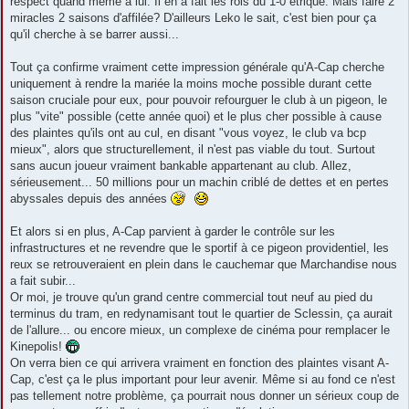
respect quand même à lui. Il en a fait les rois du 1-0 étriqué. Mais faire 2
miracles 2 saisons d'affilée? D'ailleurs Leko le sait, c'est bien pour ça
qu'il cherche à se barrer aussi...
Tout ça confirme vraiment cette impression générale qu'A-Cap cherche
uniquement à rendre la mariée la moins moche possible durant cette
saison cruciale pour eux, pour pouvoir refourguer le club à un pigeon, le
plus "vite" possible (cette année quoi) et le plus cher possible à cause
des plaintes qu'ils ont au cul, en disant "vous voyez, le club va bcp
mieux", alors que structurellement, il n'est pas viable du tout. Surtout
sans aucun joueur vraiment bankable appartenant au club. Allez,
sérieusement... 50 millions pour un machin criblé de dettes et en pertes
abyssales depuis des années
Et alors si en plus, A-Cap parvient à garder le contrôle sur les
infrastructures et ne revendre que le sportif à ce pigeon providentiel, les
reux se retrouveraient en plein dans le cauchemar que Marchandise nous
a fait subir...
Or moi, je trouve qu'un grand centre commercial tout neuf au pied du
terminus du tram, en redynamisant tout le quartier de Sclessin, ça aurait
de l'allure... ou encore mieux, un complexe de cinéma pour remplacer le
Kinepolis!
On verra bien ce qui arrivera vraiment en fonction des plaintes visant A-
Cap, c'est ça le plus important pour leur avenir. Même si au fond ce n'est
pas tellement notre problème, ça pourrait nous donner un sérieux coup de