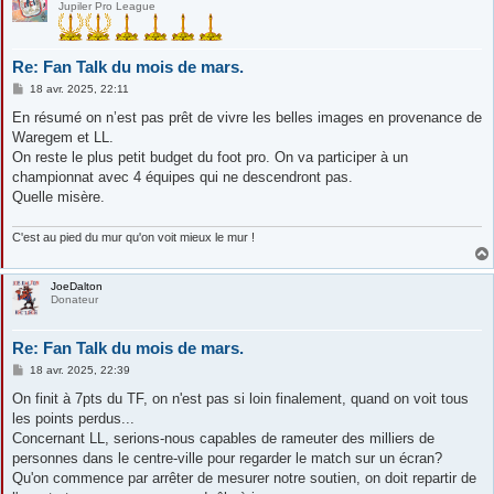
Jupiler Pro League
Re: Fan Talk du mois de mars.
M
18 avr. 2025, 22:11
e
s
En résumé on n’est pas prêt de vivre les belles images en provenance de
s
Waregem et LL.
a
g
On reste le plus petit budget du foot pro. On va participer à un
e
championnat avec 4 équipes qui ne descendront pas.
Quelle misère.
C'est au pied du mur qu'on voit mieux le mur !
JoeDalton
Donateur
Re: Fan Talk du mois de mars.
M
18 avr. 2025, 22:39
e
s
On finit à 7pts du TF, on n'est pas si loin finalement, quand on voit tous
s
les points perdus...
a
g
Concernant LL, serions-nous capables de rameuter des milliers de
e
personnes dans le centre-ville pour regarder le match sur un écran?
Qu'on commence par arrêter de mesurer notre soutien, on doit repartir de