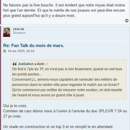
Ne faisons pas la fine bouche. Il est évident que notre noyau était moins
fort que l’an dernier. Et que le mérite de nos joueurs est peut-être encore
plus grand aujourd’hui qu’il y a douze mois.
CEW 66
Donateur
Re: Fan Talk du mois de mars.
M
18 avr. 2025, 23:16
e
s
s
JoeDalton
a écrit :
↑
a
g
On finit à 7pts du TF, on n'est pas si loin finalement, quand on voit tous
e
les points perdus...
Concernant LL, serions-nous capables de rameuter des milliers de
personnes dans le centre-ville pour regarder le match sur un écran?
Qu'on commence par arrêter de mesurer notre soutien, on doit repartir
de l'avant et nous avons un grand rôle à jouer.
Oui je le crois.
Combien de cars étions nous à l’union à l’arrivée du duo JPL/LVR ? 24 ou
27 je crois.
Un stade en construction et un top 3 et on remplit le en attendant.