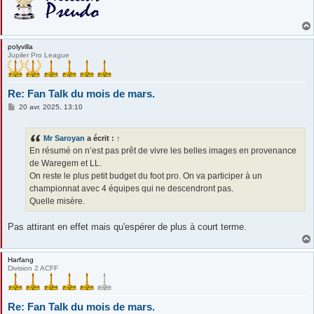
polyvilla
Jupiler Pro League
Re: Fan Talk du mois de mars.
M
20 avr. 2025, 13:10
e
s
s
Mr Saroyan
a écrit :
↑
a
g
En résumé on n’est pas prêt de vivre les belles images en provenance
e
de Waregem et LL.
On reste le plus petit budget du foot pro. On va participer à un
championnat avec 4 équipes qui ne descendront pas.
Quelle misère.
Pas attirant en effet mais qu'espérer de plus à court terme.
Harfang
Division 2 ACFF
Re: Fan Talk du mois de mars.