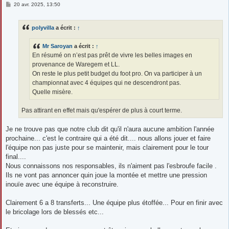
M
20 avr. 2025, 13:50
e
s
s
polyvilla
a écrit :
↑
a
g
e
Mr Saroyan
a écrit :
↑
En résumé on n’est pas prêt de vivre les belles images en
provenance de Waregem et LL.
On reste le plus petit budget du foot pro. On va participer à un
championnat avec 4 équipes qui ne descendront pas.
Quelle misère.
Pas attirant en effet mais qu'espérer de plus à court terme.
Je ne trouve pas que notre club dit qu'il n'aura aucune ambition l'année
prochaine... c'est le contraire qui a été dit.... nous allons jouer et faire
l'équipe non pas juste pour se maintenir, mais clairement pour le tour
final....
Nous connaissons nos responsables, ils n'aiment pas l'esbroufe facile .
Ils ne vont pas annoncer quin joue la montée et mettre une pression
inouïe avec une équipe à reconstruire.
Clairement 6 a 8 transferts... Une équipe plus étoffée... Pour en finir avec
le bricolage lors de blessés etc...