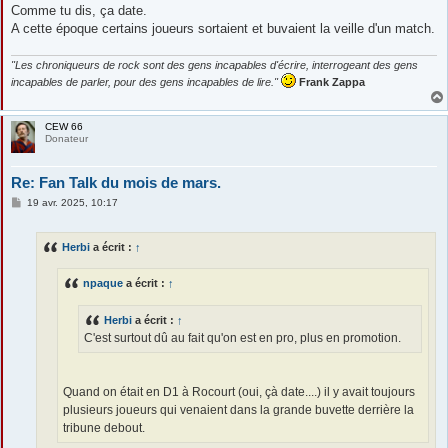
Comme tu dis, ça date.
A cette époque certains joueurs sortaient et buvaient la veille d'un match.
"Les chroniqueurs de rock sont des gens incapables d'écrire, interrogeant des gens
incapables de parler, pour des gens incapables de lire."
Frank Zappa
CEW 66
Donateur
Re: Fan Talk du mois de mars.
M
19 avr. 2025, 10:17
e
s
s
Herbi
a écrit :
↑
a
g
e
npaque
a écrit :
↑
Herbi
a écrit :
↑
C'est surtout dû au fait qu'on est en pro, plus en promotion.
Quand on était en D1 à Rocourt (oui, çà date....) il y avait toujours
plusieurs joueurs qui venaient dans la grande buvette derrière la
tribune debout.