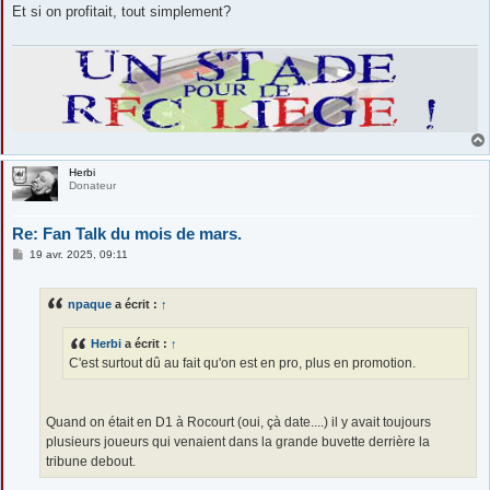
s
Et si on profitait, tout simplement?
a
g
e
Herbi
Donateur
Re: Fan Talk du mois de mars.
M
19 avr. 2025, 09:11
e
s
s
npaque
a écrit :
↑
a
g
e
Herbi
a écrit :
↑
C'est surtout dû au fait qu'on est en pro, plus en promotion.
Quand on était en D1 à Rocourt (oui, çà date....) il y avait toujours
plusieurs joueurs qui venaient dans la grande buvette derrière la
tribune debout.