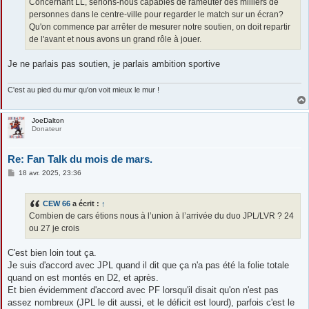
Concernant LL, serions-nous capables de rameuter des milliers de
personnes dans le centre-ville pour regarder le match sur un écran?
Qu'on commence par arrêter de mesurer notre soutien, on doit repartir
de l'avant et nous avons un grand rôle à jouer.
Je ne parlais pas soutien, je parlais ambition sportive
C'est au pied du mur qu'on voit mieux le mur !
JoeDalton
Donateur
Re: Fan Talk du mois de mars.
M
18 avr. 2025, 23:36
e
s
s
CEW 66
a écrit :
↑
a
g
Combien de cars étions nous à l’union à l’arrivée du duo JPL/LVR ? 24
e
ou 27 je crois
C'est bien loin tout ça.
Je suis d'accord avec JPL quand il dit que ça n'a pas été la folie totale
quand on est montés en D2, et après.
Et bien évidemment d'accord avec PF lorsqu'il disait qu'on n'est pas
assez nombreux (JPL le dit aussi, et le déficit est lourd), parfois c'est le