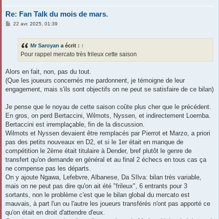
Re: Fan Talk du mois de mars.
M
22 avr. 2025, 01:39
e
s
s
Mr Saroyan
a écrit :
↑
a
g
Pour rappel mercato très frileux cette saison
e
Alors en fait, non, pas du tout.
(Que les joueurs concernés me pardonnent, je témoigne de leur
engagement, mais s'ils sont objectifs on ne peut se satisfaire de ce bilan)
Je pense que le noyau de cette saison coûte plus cher que le précédent.
En gros, on perd Bertaccini, Wilmots, Nyssen, et indirectement Loemba.
Bertaccini est irremplaçable, fin de la discussion.
Wilmots et Nyssen devaient être remplacés par Pierrot et Marzo, a priori
pas des petits nouveaux en D2, et si le 1er était en manque de
compétition le 2ème était titulaire à Dender, bref plutôt le genre de
transfert qu'on demande en général et au final 2 échecs en tous cas ça
ne compense pas les départs.
On y ajoute Ngawa, Lefebvre, Albanese, Da SIlva: bilan très variable,
mais on ne peut pas dire qu'on ait été "frileux", 6 entrants pour 3
sortants, non le problème c'est que le bilan global du mercato est
mauvais, à part l'un ou l'autre les joueurs transférés n'ont pas apporté ce
qu'on était en droit d'attendre d'eux.