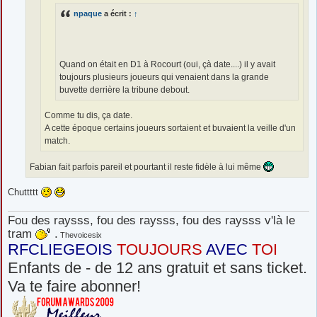
npaque
a écrit :
↑
Quand on était en D1 à Rocourt (oui, çà date....) il y avait
toujours plusieurs joueurs qui venaient dans la grande
buvette derrière la tribune debout.
Comme tu dis, ça date.
A cette époque certains joueurs sortaient et buvaient la veille d'un
match.
Fabian fait parfois pareil et pourtant il reste fidèle à lui même
Chuttttt
Fou des raysss, fou des raysss, fou des raysss v'là le
tram
.
Thevoicesix
RFCLIEGEOIS
TOUJOURS
AVEC
TOI
Enfants de - de 12 ans gratuit et sans ticket.
Va te faire abonner!