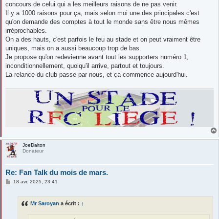
concours de celui qui a les meilleurs raisons de ne pas venir.
Il y a 1000 raisons pour ça, mais selon moi une des principales c'est
qu'on demande des comptes à tout le monde sans être nous mêmes
irréprochables.
On a des hauts, c'est parfois le feu au stade et on peut vraiment être
uniques, mais on a aussi beaucoup trop de bas.
Je propose qu'on redevienne avant tout les supporters numéro 1,
inconditionnellement, quoiqu'il arrive, partout et toujours.
La relance du club passe par nous, et ça commence aujourd'hui.
JoeDalton
Donateur
Re: Fan Talk du mois de mars.
M
18 avr. 2025, 23:41
e
s
s
Mr Saroyan
a écrit :
↑
a
g
e