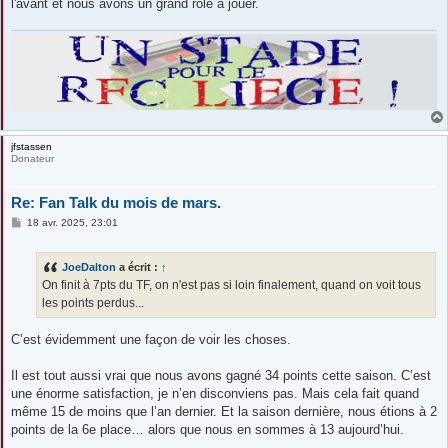
l'avant et nous avons un grand rôle à jouer.
jfstassen
Donateur
Re: Fan Talk du mois de mars.
M
18 avr. 2025, 23:01
e
s
s
JoeDalton
a écrit :
↑
a
g
On finit à 7pts du TF, on n'est pas si loin finalement, quand on voit tous
e
les points perdus...
C’est évidemment une façon de voir les choses.
Il est tout aussi vrai que nous avons gagné 34 points cette saison. C’est
une énorme satisfaction, je n’en disconviens pas. Mais cela fait quand
même 15 de moins que l’an dernier. Et la saison dernière, nous étions à 2
points de la 6e place… alors que nous en sommes à 13 aujourd’hui.