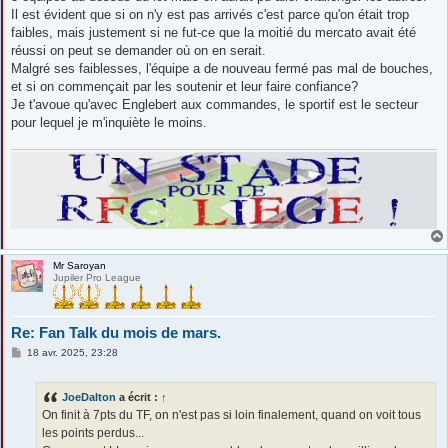
e
Il est évident que si on n'y est pas arrivés c'est parce qu'on était trop
faibles, mais justement si ne fut-ce que la moitié du mercato avait été
réussi on peut se demander où on en serait.
Malgré ses faiblesses, l'équipe a de nouveau fermé pas mal de bouches,
et si on commençait par les soutenir et leur faire confiance?
Je t'avoue qu'avec Englebert aux commandes, le sportif est le secteur
pour lequel je m'inquiète le moins.
Mr Saroyan
Jupiler Pro League
Re: Fan Talk du mois de mars.
M
18 avr. 2025, 23:28
e
s
s
JoeDalton
a écrit :
↑
a
g
On finit à 7pts du TF, on n'est pas si loin finalement, quand on voit tous
e
les points perdus...