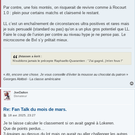
Par contre, une fois montés, on risquerait de revivre comme à Rocourt
1.0 : plein pour certains matchs et clairsemé le restant.
LL c’est un enchaînement de circonstances ultra positives et rares mais
je suis persuadé (standard ou pas) qu’on a un plus gros potentiel que LL.
Faire le coup de l’union per contre au niveau hype je ne pense pas. Le
microcosme de Bxl s’y prêtait mieux.
jfstassen a écrit :
N'oublions jamais le précepte Raphaello-Quarantien : "J'ai gagné, j'm'en fous !"
«
Ah, encore une chose. Je vous conseille d'éviter la mousse au chocolat du patron
»
Georges Abitbol - La classe américaine
JoeDalton
Donateur
Re: Fan Talk du mois de mars.
M
18 avr. 2025, 23:27
e
s
Je te laisse calculer le classement si on avait gagné à Lokeren.
s
Que de points perdus...
a
g
3 équipes au dessus du lot mais on aurait pu aller challenger les autres.