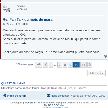
Air Jipé
Donateur
Re: Fan Talk du mois de mars.
M
22 avr. 2025, 08:38
e
s
Mercato frileux sûrement pas, mais un mercato qui ne répond pas aux
s
attentes, ça OK.
a
g
Sans oublier la perte de Loemba, et celle de Mouhli qui pétait la forme
e
quand il est parti.
Ceci ajouté au post de Régis, la 7 ème place aurait pu être pour nous.
Page
10
sur
11
1
7
8
9
10
11
Précédente
Suivante
208 messages
…
Aller à
QUI EST EN LIGNE
Utilisateurs parcourant ce forum :
Google Read Aloud [Bot]
et 3 invités
Index du forum
Nous contacter
Heures au format
UTC+02:00
Développé par
phpBB
® Forum Software © phpBB Limited | SE Square Left by
PhpBB3 BBCodes
Traduit par
phpBB-fr.com