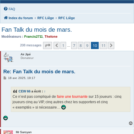
FAQ
Index du forum
RFC Liège
RFC Liège
Fan Talk du mois de mars.
Modérateurs :
Francis2711
,
Thelone
Page
10
sur
11
1
7
8
9
10
11
Précédente
Suivante
208 messages
…
Air Jipé
Donateur
Re: Fan Talk du mois de mars.
M
18 avr. 2025, 19:17
e
s
s
CEW 66
a écrit :
↑
a
g
Ce n’est pas compliqué de
faire une tournante
sur 15 joueurs : cinq
e
joueurs cinq au VIP, cinq autres chez les supporters et cinq
« exemptés » si nécessaire…
Mr Saroyan