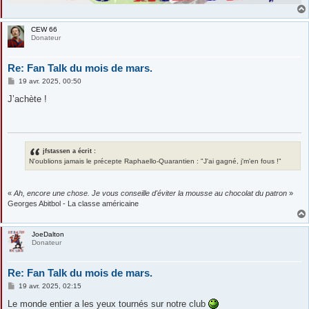
CEW 66
Donateur
Re: Fan Talk du mois de mars.
M
19 avr. 2025, 00:50
e
s
J’achète !
s
a
g
e
jfstassen a écrit :
N'oublions jamais le précepte Raphaello-Quarantien : "J'ai gagné, j'm'en fous !"
«
Ah, encore une chose. Je vous conseille d'éviter la mousse au chocolat du patron
»
Georges Abitbol - La classe américaine
JoeDalton
Donateur
Re: Fan Talk du mois de mars.
M
19 avr. 2025, 02:15
e
s
Le monde entier a les yeux tournés sur notre club