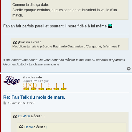
Comme tu dis, ça date.
A cette époque certains joueurs sortaient et buvaient la veille d'un
match.
Fabian fait parfois pareil et pourtant il reste fidèle à lui même
jfstassen a écrit :
N'oublions jamais le précepte Raphaello-Quarantien : "J'ai gagné, j'm'en fous !"
«
Ah, encore une chose. Je vous conseille d'éviter la mousse au chocolat du patron
»
Georges Abitbol - La classe américaine
the voice side
Jupiler Pro League
Re: Fan Talk du mois de mars.
M
19 avr. 2025, 11:22
e
s
s
CEW 66
a écrit :
↑
a
g
e
Herbi
a écrit :
↑