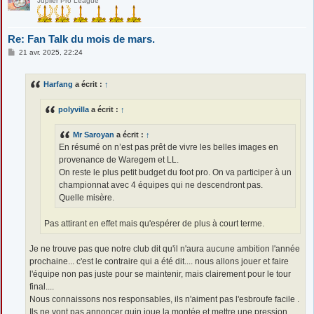
Jupiler Pro League
Re: Fan Talk du mois de mars.
M
21 avr. 2025, 22:24
e
s
s
Harfang
a écrit :
↑
a
g
e
polyvilla
a écrit :
↑
Mr Saroyan
a écrit :
↑
En résumé on n’est pas prêt de vivre les belles images en
provenance de Waregem et LL.
On reste le plus petit budget du foot pro. On va participer à un
championnat avec 4 équipes qui ne descendront pas.
Quelle misère.
Pas attirant en effet mais qu'espérer de plus à court terme.
Je ne trouve pas que notre club dit qu'il n'aura aucune ambition l'année
prochaine... c'est le contraire qui a été dit.... nous allons jouer et faire
l'équipe non pas juste pour se maintenir, mais clairement pour le tour
final....
Nous connaissons nos responsables, ils n'aiment pas l'esbroufe facile .
Ils ne vont pas annoncer quin joue la montée et mettre une pression