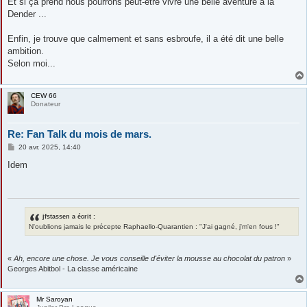
Et si ça prend nous pourrons peut-être vivre une belle aventure a la
Dender ...
Enfin, je trouve que calmement et sans esbroufe, il a été dit une belle
ambition.
Selon moi...
CEW 66
Donateur
Re: Fan Talk du mois de mars.
M
20 avr. 2025, 14:40
e
s
Idem
s
a
g
e
jfstassen a écrit :
N'oublions jamais le précepte Raphaello-Quarantien : "J'ai gagné, j'm'en fous !"
«
Ah, encore une chose. Je vous conseille d'éviter la mousse au chocolat du patron
»
Georges Abitbol - La classe américaine
Mr Saroyan