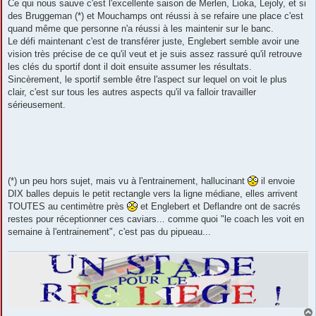
Ce qui nous sauve c'est l'excellente saison de Merlen, Lioka, Lejoly, et si
des Bruggeman (*) et Mouchamps ont réussi à se refaire une place c'est
quand même que personne n'a réussi à les maintenir sur le banc.
Le défi maintenant c'est de transférer juste, Englebert semble avoir une
vision très précise de ce qu'il veut et je suis assez rassuré qu'il retrouve
les clés du sportif dont il doit ensuite assumer les résultats.
Sincèrement, le sportif semble être l'aspect sur lequel on voit le plus
clair, c'est sur tous les autres aspects qu'il va falloir travailler
sérieusement.
(*) un peu hors sujet, mais vu à l'entrainement, hallucinant
il envoie
DIX balles depuis le petit rectangle vers la ligne médiane, elles arrivent
TOUTES au centimètre près
et Englebert et Deflandre ont de sacrés
restes pour réceptionner ces caviars... comme quoi "le coach les voit en
semaine à l'entrainement", c'est pas du pipueau...