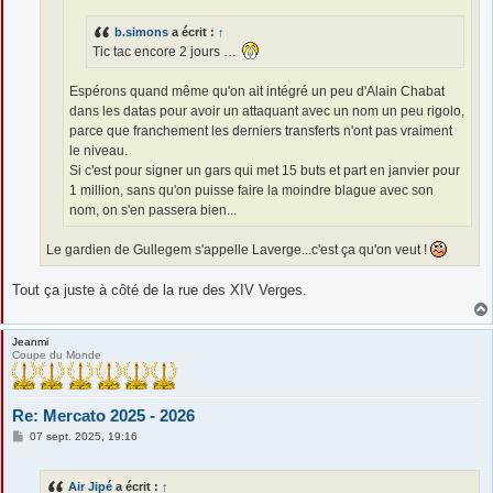
b.simons
a écrit :
↑
Tic tac encore 2 jours …
Espérons quand même qu'on ait intégré un peu d'Alain Chabat
dans les datas pour avoir un attaquant avec un nom un peu rigolo,
parce que franchement les derniers transferts n'ont pas vraiment
le niveau.
Si c'est pour signer un gars qui met 15 buts et part en janvier pour
1 million, sans qu'on puisse faire la moindre blague avec son
nom, on s'en passera bien...
Le gardien de Gullegem s'appelle Laverge...c'est ça qu'on veut !
Tout ça juste à côté de la rue des XIV Verges.
Jeanmi
Coupe du Monde
Re: Mercato 2025 - 2026
M
07 sept. 2025, 19:16
e
s
s
Air Jipé
a écrit :
↑
a