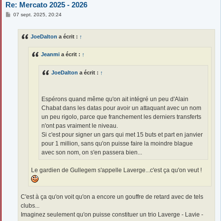
Re: Mercato 2025 - 2026
M
07 sept. 2025, 20:24
e
s
s
JoeDalton
a écrit :
↑
a
g
e
Jeanmi
a écrit :
↑
JoeDalton
a écrit :
↑
Espérons quand même qu'on ait intégré un peu d'Alain
Chabat dans les datas pour avoir un attaquant avec un nom
un peu rigolo, parce que franchement les derniers transferts
n'ont pas vraiment le niveau.
Si c'est pour signer un gars qui met 15 buts et part en janvier
pour 1 million, sans qu'on puisse faire la moindre blague
avec son nom, on s'en passera bien...
Le gardien de Gullegem s'appelle Laverge...c'est ça qu'on veut !
C'est à ça qu'on voit qu'on a encore un gouffre de retard avec de tels
clubs...
Imaginez seulement qu'on puisse constituer un trio Laverge - Lavie -