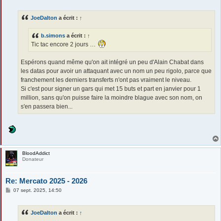
e
s
s
JoeDalton
a écrit :
↑
a
g
e
b.simons
a écrit :
↑
Tic tac encore 2 jours …
Espérons quand même qu'on ait intégré un peu d'Alain Chabat dans
les datas pour avoir un attaquant avec un nom un peu rigolo, parce que
franchement les derniers transferts n'ont pas vraiment le niveau.
Si c'est pour signer un gars qui met 15 buts et part en janvier pour 1
million, sans qu'on puisse faire la moindre blague avec son nom, on
s'en passera bien...
BloodAddict
Donateur
Re: Mercato 2025 - 2026
M
07 sept. 2025, 14:50
e
s
s
JoeDalton
a écrit :
↑
a
g