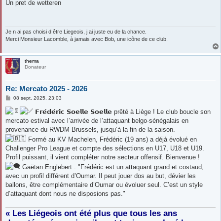
s
Un pret de wetteren
s
a
g
e
Je n ai pas choisi d être Liegeois, j ai juste eu de la chance.
Merci Monsieur Lacomble, à jamais avec Bob, une icône de ce club.
thema
Donateur
Re: Mercato 2025 - 2026
M
08 sept. 2025, 23:03
e
s
𝗙𝗿𝗲́𝗱𝗲́𝗿𝗶𝗰 𝗦𝗼𝗲𝗹𝗹𝗲 𝗦𝗼𝗲𝗹𝗹𝗲 prêté à Liège ! Le club boucle son
s
mercato estival avec l’arrivée de l’attaquant belgo-sénégalais en
a
g
provenance du RWDM Brussels, jusqu’à la fin de la saison.
e
Formé au KV Machelen, Frédéric (19 ans) a déjà évolué en
Challenger Pro League et compte des sélections en U17, U18 et U19.
Profil puissant, il vient compléter notre secteur offensif. Bienvenue !
Gaëtan Englebert : "Frédéric est un attaquant grand et costaud,
avec un profil différent d’Oumar. Il peut jouer dos au but, dévier les
ballons, être complémentaire d’Oumar ou évoluer seul. C’est un style
d’attaquant dont nous ne disposions pas."
« Les Liégeois ont été plus que tous les ans