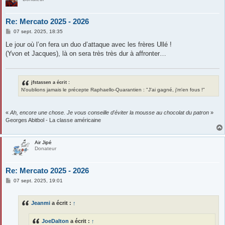
Re: Mercato 2025 - 2026
M
07 sept. 2025, 18:35
e
s
Le jour où l’on fera un duo d’attaque avec les frères Ullé !
s
(Yvon et Jacques), là on sera très très dur à affronter…
a
g
e
jfstassen a écrit :
N'oublions jamais le précepte Raphaello-Quarantien : "J'ai gagné, j'm'en fous !"
«
Ah, encore une chose. Je vous conseille d'éviter la mousse au chocolat du patron
»
Georges Abitbol - La classe américaine
Air Jipé
Donateur
Re: Mercato 2025 - 2026
M
07 sept. 2025, 19:01
e
s
s
Jeanmi
a écrit :
↑
a
g
e
JoeDalton
a écrit :
↑