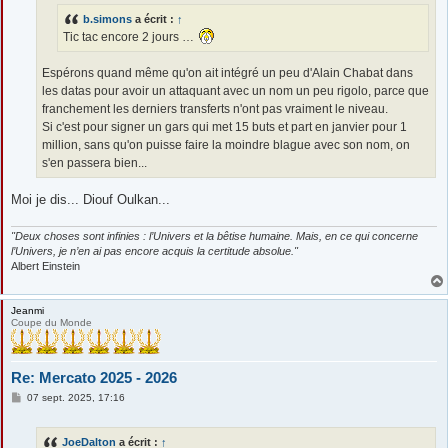
e
b.simons
a écrit :
↑
Tic tac encore 2 jours …
Espérons quand même qu'on ait intégré un peu d'Alain Chabat dans
les datas pour avoir un attaquant avec un nom un peu rigolo, parce que
franchement les derniers transferts n'ont pas vraiment le niveau.
Si c'est pour signer un gars qui met 15 buts et part en janvier pour 1
million, sans qu'on puisse faire la moindre blague avec son nom, on
s'en passera bien...
Moi je dis... Diouf Oulkan...
"Deux choses sont infinies : l’Univers et la bêtise humaine. Mais, en ce qui concerne
l’Univers, je n’en ai pas encore acquis la certitude absolue."
Albert Einstein
Jeanmi
Coupe du Monde
Re: Mercato 2025 - 2026
M
07 sept. 2025, 17:16
e
s
s
JoeDalton
a écrit :
↑
a