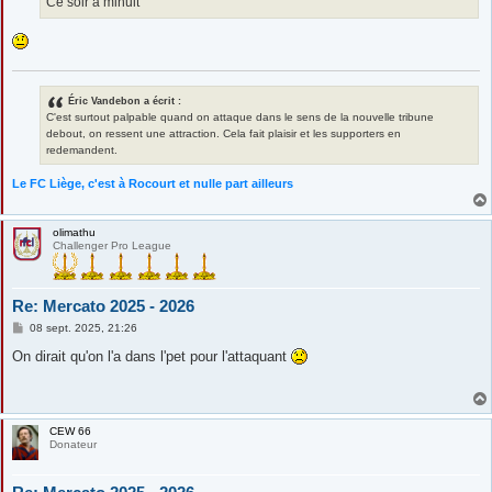
Ce soir à minuit
Éric Vandebon a écrit :
C'est surtout palpable quand on attaque dans le sens de la nouvelle tribune
debout, on ressent une attraction. Cela fait plaisir et les supporters en
redemandent.
Le FC Liège, c'est à Rocourt et nulle part ailleurs
olimathu
Challenger Pro League
Re: Mercato 2025 - 2026
M
08 sept. 2025, 21:26
e
s
On dirait qu'on l'a dans l'pet pour l'attaquant
s
a
g
e
CEW 66
Donateur