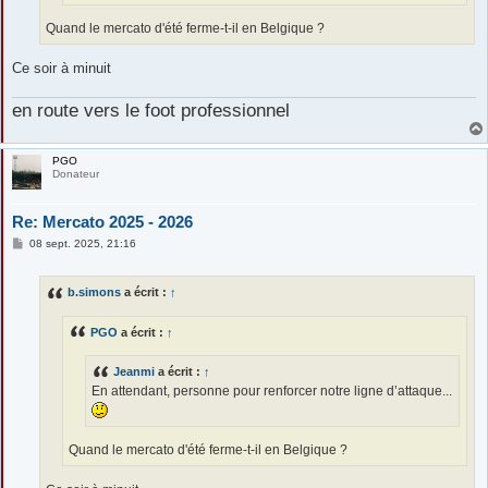
Quand le mercato d'été ferme-t-il en Belgique ?
Ce soir à minuit
en route vers le foot professionnel
PGO
Donateur
Re: Mercato 2025 - 2026
M
08 sept. 2025, 21:16
e
s
s
b.simons
a écrit :
↑
a
g
e
PGO
a écrit :
↑
Jeanmi
a écrit :
↑
En attendant, personne pour renforcer notre ligne d’attaque...
Quand le mercato d'été ferme-t-il en Belgique ?