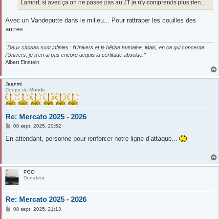
Lamort, si avec ça on ne passe pas au JT je n'y comprends plus rien...
Avec un Vandeputte dans le milieu... Pour rattraper les couilles des
autres...
"Deux choses sont infinies : l’Univers et la bêtise humaine. Mais, en ce qui concerne
l’Univers, je n’en ai pas encore acquis la certitude absolue."
Albert Einstein
Jeanmi
Coupe du Monde
Re: Mercato 2025 - 2026
M
08 sept. 2025, 20:52
e
s
En attendant, personne pour renforcer notre ligne d’attaque...
s
a
g
e
PGO
Donateur
Re: Mercato 2025 - 2026
M
08 sept. 2025, 21:13
e