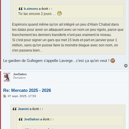
g
e
b.simons
a écrit :
↑
Tic tac encore 2 jours …
Espérons quand même qu'on ait intégré un peu d'Alain Chabat dans
les datas pour avoir un attaquant avec un nom un peu rigolo, parce que
franchement les derniers transferts n'ont pas vraiment le niveau.
Si c'est pour signer un gars qui met 15 buts et part en janvier pour 1
million, sans qu'on puisse faire la moindre blague avec son nom, on
s'en passera bien...
Le gardien de Gullegem s'appelle Laverge...c'est ça qu'on veut !
JoeDalton
Donateur
Re: Mercato 2025 - 2026
M
07 sept. 2025, 17:53
e
s
s
Jeanmi
a écrit :
↑
a
g
e
JoeDalton
a écrit :
↑