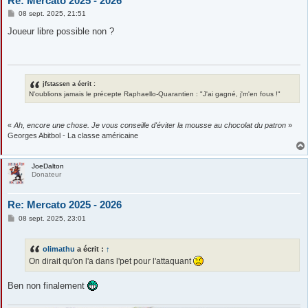
Re: Mercato 2025 - 2026
M
08 sept. 2025, 21:51
e
s
Joueur libre possible non ?
s
a
g
e
jfstassen a écrit :
N'oublions jamais le précepte Raphaello-Quarantien : "J'ai gagné, j'm'en fous !"
«
Ah, encore une chose. Je vous conseille d'éviter la mousse au chocolat du patron
»
Georges Abitbol - La classe américaine
JoeDalton
Donateur
Re: Mercato 2025 - 2026
M
08 sept. 2025, 23:01
e
s
s
olimathu
a écrit :
↑
a
g
On dirait qu'on l'a dans l'pet pour l'attaquant
e
Ben non finalement