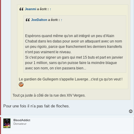
g
e
Jeanmi
a écrit :
↑
JoeDalton
a écrit :
↑
Espérons quand même qu'on ait intégré un peu d'Alain
Chabat dans les datas pour avoir un attaquant avec un nom
un peu rigolo, parce que franchement les derniers transferts
n'ont pas vraiment le niveau.
Si c'est pour signer un gars qui met 15 buts et part en janvier
pour 1 million, sans qu'on puisse faire la moindre blague
avec son nom, on s'en passera bien...
Le gardien de Gullegem s'appelle Laverge...c'est ça qu'on veut !
Tout ça juste à côté de la rue des XIV Verges.
Pour une fois il n’a pas fait de floches.
BloodAddict
Donateur