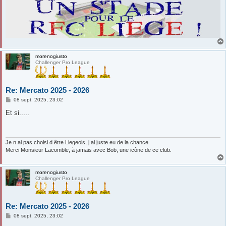
morenogiusto
Challenger Pro League
Re: Mercato 2025 - 2026
M
08 sept. 2025, 23:02
e
s
Et si.....
s
a
g
e
Je n ai pas choisi d être Liegeois, j ai juste eu de la chance.
Merci Monsieur Lacomble, à jamais avec Bob, une icône de ce club.
morenogiusto
Challenger Pro League
Re: Mercato 2025 - 2026
M
08 sept. 2025, 23:02
e