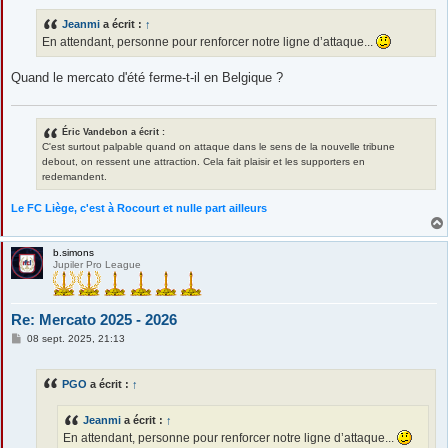
s
s
Jeanmi
a écrit :
↑
a
g
En attendant, personne pour renforcer notre ligne d’attaque...
e
Quand le mercato d'été ferme-t-il en Belgique ?
Éric Vandebon a écrit :
C'est surtout palpable quand on attaque dans le sens de la nouvelle tribune
debout, on ressent une attraction. Cela fait plaisir et les supporters en
redemandent.
Le FC Liège, c'est à Rocourt et nulle part ailleurs
b.simons
Jupiler Pro League
Re: Mercato 2025 - 2026
M
08 sept. 2025, 21:13
e
s
s
PGO
a écrit :
↑
a
g
e
Jeanmi
a écrit :
↑
En attendant, personne pour renforcer notre ligne d’attaque...