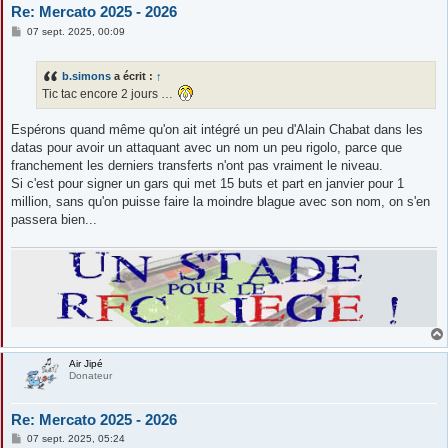
Re: Mercato 2025 - 2026
M
07 sept. 2025, 00:09
e
s
s
b.simons
a écrit :
↑
a
g
Tic tac encore 2 jours …
e
Espérons quand même qu'on ait intégré un peu d'Alain Chabat dans les
datas pour avoir un attaquant avec un nom un peu rigolo, parce que
franchement les derniers transferts n'ont pas vraiment le niveau.
Si c'est pour signer un gars qui met 15 buts et part en janvier pour 1
million, sans qu'on puisse faire la moindre blague avec son nom, on s'en
passera bien...
Air Jipé
Donateur
Re: Mercato 2025 - 2026
M
07 sept. 2025, 05:24