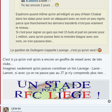
b.simons
a écrit :
↑
Tic tac encore 2 jours …
Espérons quand même qu'on ait intégré un peu d'Alain Chabat
dans les datas pour avoir un attaquant avec un nom un peu rigolo,
parce que franchement les derniers transferts n'ont pas vraiment
le niveau.
Si c'est pour signer un gars qui met 15 buts et part en janvier pour
1 million, sans qu'on puisse faire la moindre blague avec son
nom, on s'en passera bien...
Le gardien de Gullegem s'appelle Laverge...c'est ça qu'on veut !
C'est à ça qu'on voit qu'on a encore un gouffre de retard avec de tels
clubs...
Imaginez seulement qu'on puisse constituer un trio Laverge - Lavie -
Lamort, si avec ça on ne passe pas au JT je n'y comprends plus rien...
CEW 66
Donateur