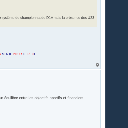
s le système de championnat de D1A mais la présence des U23
UR
LE
R
F
C
L
H
a
u
t
équilibre entre les objectifs sportifs et financiers...