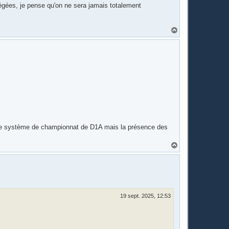
otégées, je pense qu'on ne sera jamais totalement
H
a
u
t
s le système de championnat de D1A mais la présence des
H
a
u
t
19 sept. 2025, 12:53