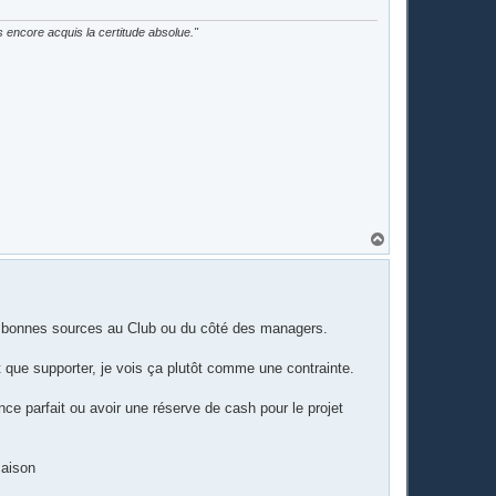
as encore acquis la certitude absolue."
H
a
u
t
 de bonnes sources au Club ou du côté des managers.
 que supporter, je vois ça plutôt comme une contrainte.
ce parfait ou avoir une réserve de cash pour le projet
saison