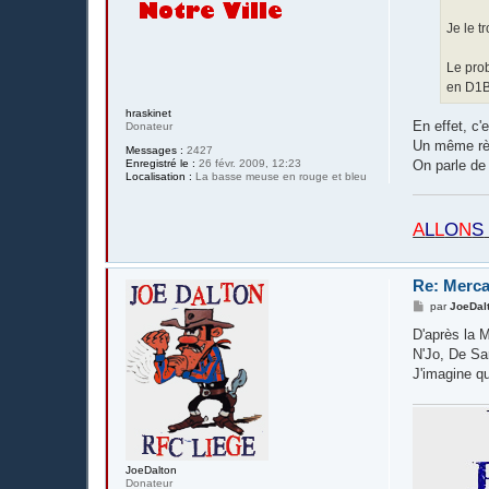
Je le t
Le pro
en D1B
hraskinet
En effet, c'
Donateur
Un même règ
Messages :
2427
Enregistré le :
26 févr. 2009, 12:23
On parle de 
Localisation :
La basse meuse en rouge et bleu
A
L
L
O
N
S
Re: Merca
M
par
JoeDal
e
s
D'après la M
s
N'Jo, De Sa
a
g
J'imagine qu
e
JoeDalton
Donateur