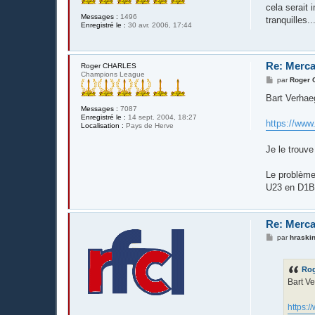
cela serait 
Messages :
1496
tranquilles..
Enregistré le :
30 avr. 2006, 17:44
Re: Merca
Roger CHARLES
Champions League
M
par
Roger
e
s
Bart Verhae
s
Messages :
7087
a
Enregistré le :
14 sept. 2004, 18:27
g
https://www
Localisation :
Pays de Herve
e
Je le trouve
Le problème
U23 en D1B
Re: Merca
M
par
hraskin
e
s
s
Ro
a
g
Bart V
e
https:/