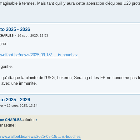
imaginable à termes. Mais tant qu'il y aura cette abérration d'équipes U23 pr
.
to 2025 - 2026
 CHARLES
»
19 sept. 2025, 12:53
ghe :
.walfoot.be/news/2025-09-18/ ... is-bouchez
 gonflé.
 qu'attaque la plainte de l'USG, Lokeren, Seraing et les FB ne concerne pa
 avec une immunité.
to 2025 - 2026
et
»
19 sept. 2025, 13:14
ger CHARLES
a écrit :
↑
erhaeghe :
/www.walfoot.be/news/2025-09-18/ ... is-bouchez