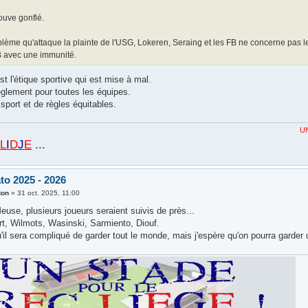
rouve gonflé.
blème qu'attaque la plainte de l'USG, Lokeren, Seraing et les FB ne concerne pa
 avec une immunité.
est l'étique sportive qui est mise à mal.
lement pour toutes les équipes.
sport et de règles équitables.
UN
STADE
PO
L
I
D
J
E
...
to 2025 - 2026
ton
»
31 oct. 2025, 11:00
euse, plusieurs joueurs seraient suivis de près...
rt, Wilmots, Wasinski, Sarmiento, Diouf.
'il sera compliqué de garder tout le monde, mais j'espère qu'on pourra garder un 