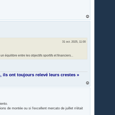
H
a
u
t
31 oct. 2025, 11:00
équilibre entre les objectifs sportifs et financiers...
ils ont toujours relevé leurs crestes »
H
a
u
t
iento.
ns de montée ou si l'excellent mercato de juillet n'était