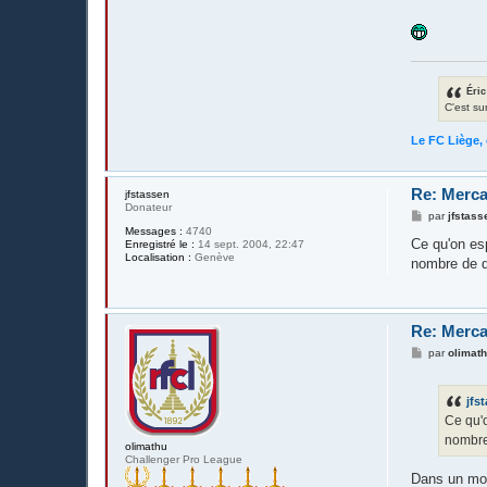
Éric
C'est su
Le FC Liège, 
Re: Merca
jfstassen
Donateur
M
par
jfstass
e
Messages :
4740
s
Ce qu'on es
Enregistré le :
14 sept. 2004, 22:47
s
Localisation :
Genève
nombre de d
a
g
e
Re: Merca
M
par
olimat
e
s
s
jfs
a
g
Ce qu'o
e
nombre
olimathu
Challenger Pro League
Dans un mond