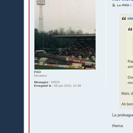
M
par
PGO
»
e
s
s
oli
a
g
e
Rap
amb
PGO
Donateur
Don
Messages :
10520
mon
Enregistré le :
08 juin 2010, 21:58
Mais, 
Ah ben
La proleagu
thema