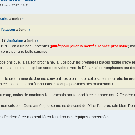
19 sept. 2025, 10:11
mathu
a écrit :
↑
jfstassen
a écrit :
↑
JoeDalton
a écrit :
↑
BREF, on a un beau potentiel (
plutôt pour jouer la montée l'année prochaine
) ma
constituer une belle surprise.
pelons que, la saison prochaine, la lutte pour les premières places risque d'être 
itieuses en moins, qui se seront envolées vers la D1 sans être remplacées par de
c, le programme de Joe me convient très bien : jouer cette saison pour être fin prêt
tée... tout en jouant à fond tous les coups possibles dès maintenant !
du coup, moins de montants l'an prochain par rapport à cette année non ? J'espère
 non suis con. Cette année, personne ne descend de D1 et l'an prochain bien. Do
e décidera à ce moment-là en fonction des équipes concernées