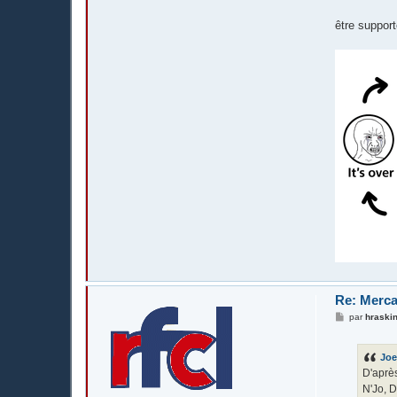
être support
Re: Merca
M
par
hraskin
e
s
s
Joe
a
g
D'après
e
N'Jo, D