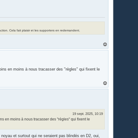
tion. Cela fait plaisir et les supporters en redemandent.
H
a
u
t
ins en moins à nous tracasser des "règles" qui fixent le
H
a
u
t
19 sept. 2025, 10:19
ns en moins à nous tracasser des "règles" qui fixent le
noyau et surtout qui ne seraient pas blindés en D2, oui,