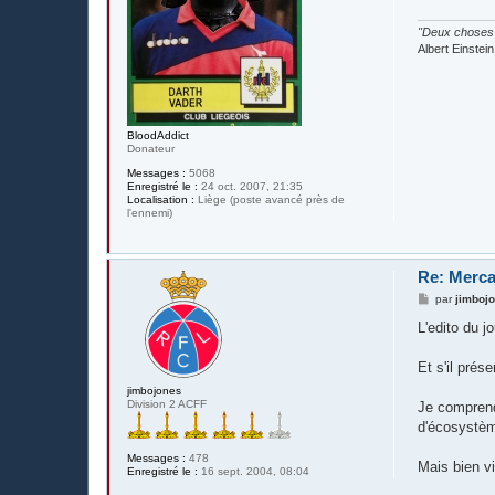
e
"Deux choses s
Albert Einstein
BloodAddict
Donateur
Messages :
5068
Enregistré le :
24 oct. 2007, 21:35
Localisation :
Liège (poste avancé près de
l'ennemi)
Re: Merca
M
par
jimboj
e
s
L'edito du 
s
a
g
Et s'il pré
e
jimbojones
Division 2 ACFF
Je comprend 
d'écosystè
Messages :
478
Mais bien v
Enregistré le :
16 sept. 2004, 08:04