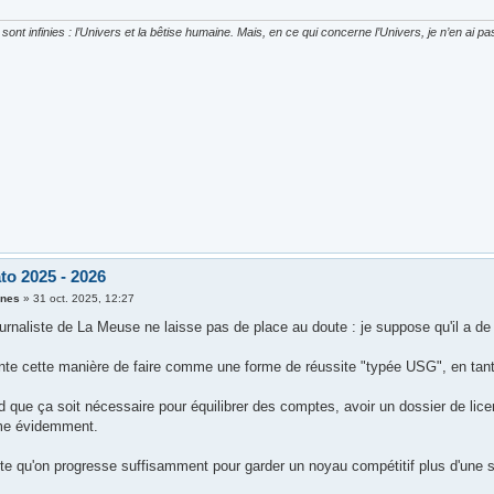
ont infinies : l’Univers et la bêtise humaine. Mais, en ce qui concerne l’Univers, je n’en ai p
to 2025 - 2026
ones
»
31 oct. 2025, 12:27
journaliste de La Meuse ne laisse pas de place au doute : je suppose qu'il a
sente cette manière de faire comme une forme de réussite "typée USG", en tant
que ça soit nécessaire pour équilibrer des comptes, avoir un dossier de licen
me évidemment.
ite qu'on progresse suffisamment pour garder un noyau compétitif plus d'une 