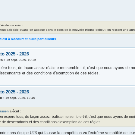
 Vandebon a écrit :
rtout palpable quand on attaque dans le sens de la nouvelle tribune debout, on ressent une attrac
c'est à Rocourt et nulle part ailleurs
to 2025 - 2026
en
»
19 sept. 2025, 10:19
père tous, de façon assez réaliste me semble-t-il, c'est que nous ayons de mo
escendants et des conditions d'exemption de ces règles.
to 2025 - 2026
hu
»
19 sept. 2025, 12:45
tassen
a écrit :
↑
n espère tous, de façon assez réaliste me semble-t-il, c'est que nous ayons de moi
 de descendants et des conditions d'exemption de ces règles.
e sans équipe U23 qui fausse la compétition vu l'extrème versatilité de leur 