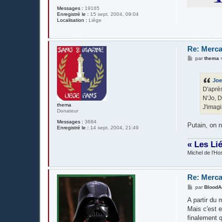
Messages :
19165
Enregistré le :
15 sept. 2004, 09:04
Localisation :
Liège
Re: Merca
M
par
thema
e
s
s
Joe
a
g
D'après
e
N'Jo, D
thema
J'imagi
Donateur
Messages :
3684
Putain, on n
Enregistré le :
14 sept. 2004, 21:49
« Les Li
Michel de l’Hos
Re: Merca
M
par
BloodA
e
s
A partir du 
s
Mais c'est e
a
g
finalement 