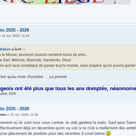
to 2025 - 2026
»
31 oct. 2025, 11:19
Dalton
a écrit :
↑
 la Meuse, plusieurs joueurs seraient suivis de près...
e Sart, Wilmots, Wasinski, Sarmiento, Diouf.
ne qu'il sera compliqué de garder tout le monde, mais j'espère qu'on pourra garder un 
'est qu'au mois d'octobre ... ça promet ...
égeois ont été plus que tous les ans domptés, néanmoins, 
pital, 1558.
to 2025 - 2026
ddict
»
31 oct. 2025, 11:35
moment où ils sont tous sous contrat, le club gardera la main. Sauf pour Sarm
ffectivement déjà en décembre qu'on va voir si le club a réellement des ambitio
qu'un placement de produits pour des reventes à court-terme