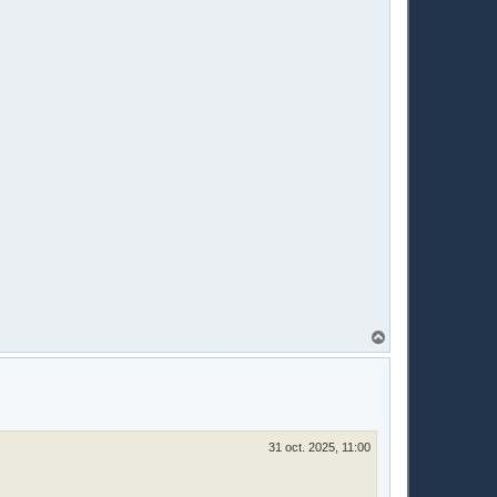
H
a
u
t
31 oct. 2025, 11:00