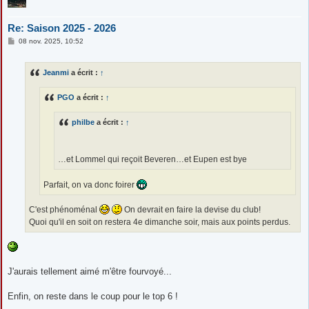
Re: Saison 2025 - 2026
M
08 nov. 2025, 10:52
e
s
s
Jeanmi
a écrit :
↑
a
g
e
PGO
a écrit :
↑
philbe
a écrit :
↑
…et Lommel qui reçoit Beveren…et Eupen est bye
Parfait, on va donc foirer
C'est phénoménal
On devrait en faire la devise du club!
Quoi qu'il en soit on restera 4e dimanche soir, mais aux points perdus.
J'aurais tellement aimé m'être fourvoyé...
Enfin, on reste dans le coup pour le top 6 !