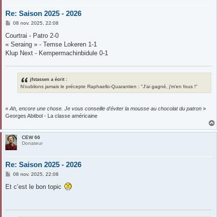
Re: Saison 2025 - 2026
M
08 nov. 2025, 22:08
e
s
Courtrai - Patro 2-0
s
« Seraing » - Temse Lokeren 1-1
a
g
Klup Next - Kempermachinbidule 0-1
e
jfstassen a écrit :
N'oublions jamais le précepte Raphaello-Quarantien : "J'ai gagné, j'm'en fous !"
«
Ah, encore une chose. Je vous conseille d'éviter la mousse au chocolat du patron
»
Georges Abitbol - La classe américaine
CEW 66
Donateur
Re: Saison 2025 - 2026
M
08 nov. 2025, 22:08
e
s
Et c’est le bon topic
s
a
g
e