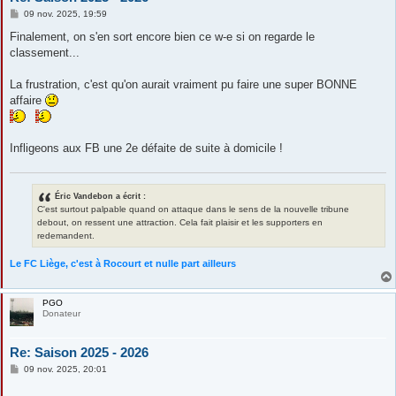
M
09 nov. 2025, 19:59
e
s
Finalement, on s'en sort encore bien ce w-e si on regarde le
s
classement...
a
g
e
La frustration, c'est qu'on aurait vraiment pu faire une super BONNE
affaire
Infligeons aux FB une 2e défaite de suite à domicile !
Éric Vandebon a écrit :
C'est surtout palpable quand on attaque dans le sens de la nouvelle tribune
debout, on ressent une attraction. Cela fait plaisir et les supporters en
redemandent.
Le FC Liège, c'est à Rocourt et nulle part ailleurs
PGO
Donateur
Re: Saison 2025 - 2026
M
09 nov. 2025, 20:01
e
s