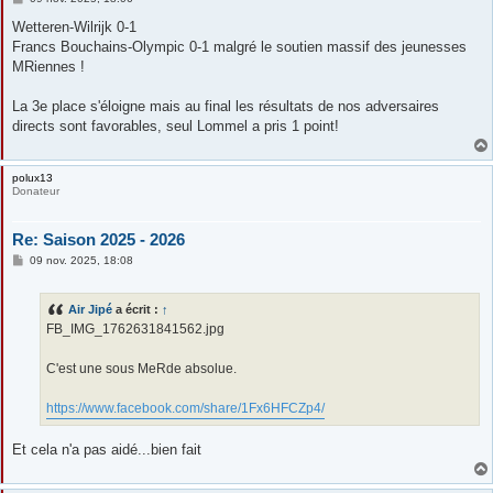
e
s
Wetteren-Wilrijk 0-1
s
Francs Bouchains-Olympic 0-1 malgré le soutien massif des jeunesses
a
g
MRiennes !
e
La 3e place s'éloigne mais au final les résultats de nos adversaires
directs sont favorables, seul Lommel a pris 1 point!
polux13
Donateur
Re: Saison 2025 - 2026
M
09 nov. 2025, 18:08
e
s
s
Air Jipé
a écrit :
↑
a
g
FB_IMG_1762631841562.jpg
e
C'est une sous MeRde absolue.
https://www.facebook.com/share/1Fx6HFCZp4/
Et cela n'a pas aidé...bien fait