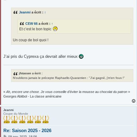
e
s
s
Jeanmi
a écrit :
↑
a
g
e
CEW 66
a écrit :
↑
Et c’est le bon topic
Un coup de bol quoi !
J’ai pris du Cyprexa ça devrait aller mieux
jfstassen a écrit :
N'oublions jamais le précepte Raphaello-Quarantien : "J'ai gagné, j'm'en fous !"
«
Ah, encore une chose. Je vous conseille d'éviter la mousse au chocolat du patron
»
Georges Abitbol - La classe américaine
Jeanmi
Coupe du Monde
Re: Saison 2025 - 2026
M
09 nov. 2025, 18:06