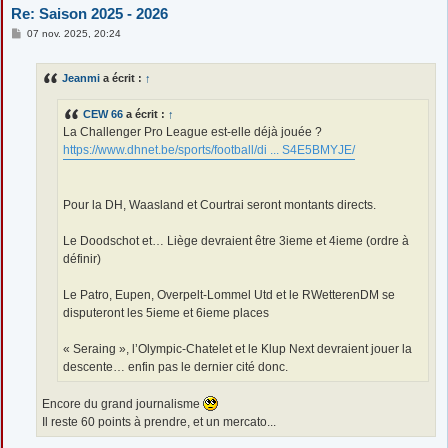
Re: Saison 2025 - 2026
M
07 nov. 2025, 20:24
e
s
s
Jeanmi
a écrit :
↑
a
g
e
CEW 66
a écrit :
↑
La Challenger Pro League est-elle déjà jouée ?
https://www.dhnet.be/sports/football/di ... S4E5BMYJE/
Pour la DH, Waasland et Courtrai seront montants directs.
Le Doodschot et… Liège devraient être 3ieme et 4ieme (ordre à
définir)
Le Patro, Eupen, Overpelt-Lommel Utd et le RWetterenDM se
disputeront les 5ieme et 6ieme places
« Seraing », l’Olympic-Chatelet et le Klup Next devraient jouer la
descente… enfin pas le dernier cité donc.
Encore du grand journalisme
Il reste 60 points à prendre, et un mercato...