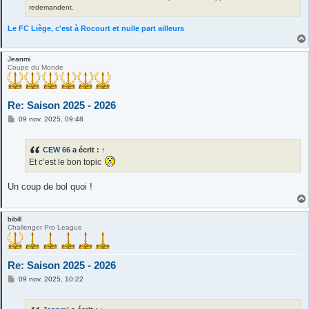
redemandent.
Le FC Liège, c'est à Rocourt et nulle part ailleurs
Jeanmi
Coupe du Monde
Re: Saison 2025 - 2026
M
09 nov. 2025, 09:48
e
s
s
CEW 66
a écrit :
↑
a
g
Et c’est le bon topic
e
Un coup de bol quoi !
bibill
Challenger Pro League
Re: Saison 2025 - 2026
M
09 nov. 2025, 10:22
e
s
s