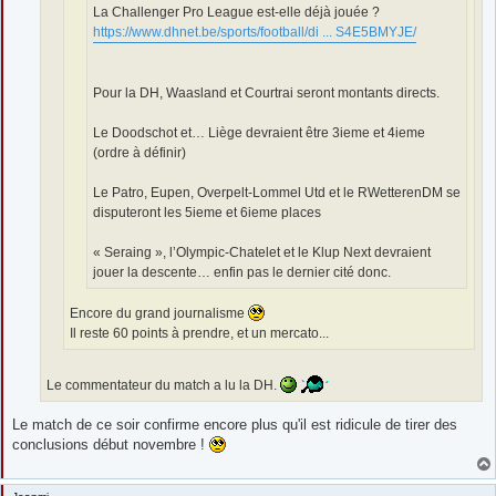
La Challenger Pro League est-elle déjà jouée ?
https://www.dhnet.be/sports/football/di ... S4E5BMYJE/
Pour la DH, Waasland et Courtrai seront montants directs.
Le Doodschot et… Liège devraient être 3ieme et 4ieme
(ordre à définir)
Le Patro, Eupen, Overpelt-Lommel Utd et le RWetterenDM se
disputeront les 5ieme et 6ieme places
« Seraing », l’Olympic-Chatelet et le Klup Next devraient
jouer la descente… enfin pas le dernier cité donc.
Encore du grand journalisme
Il reste 60 points à prendre, et un mercato...
Le commentateur du match a lu la DH.
Le match de ce soir confirme encore plus qu'il est ridicule de tirer des
conclusions début novembre !