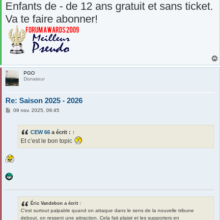
Enfants de - de 12 ans gratuit et sans ticket.
Va te faire abonner!
PGO
Donateur
Re: Saison 2025 - 2026
M
09 nov. 2025, 09:45
e
s
s
CEW 66
a écrit :
↑
a
g
Et c’est le bon topic
e
Éric Vandebon a écrit :
C'est surtout palpable quand on attaque dans le sens de la nouvelle tribune
debout, on ressent une attraction. Cela fait plaisir et les supporters en