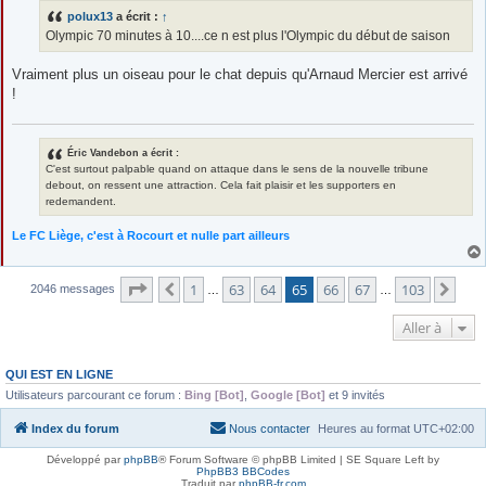
s
polux13
a écrit :
↑
a
g
Olympic 70 minutes à 10....ce n est plus l'Olympic du début de saison
e
Vraiment plus un oiseau pour le chat depuis qu'Arnaud Mercier est arrivé
!
Éric Vandebon a écrit :
C'est surtout palpable quand on attaque dans le sens de la nouvelle tribune
debout, on ressent une attraction. Cela fait plaisir et les supporters en
redemandent.
Le FC Liège, c'est à Rocourt et nulle part ailleurs
Page
65
sur
103
1
63
64
65
66
67
103
Précédente
Sui
2046 messages
…
…
Aller à
QUI EST EN LIGNE
Utilisateurs parcourant ce forum :
Bing [Bot]
,
Google [Bot]
et 9 invités
Index du forum
Nous contacter
Heures au format
UTC+02:00
Développé par
phpBB
® Forum Software © phpBB Limited | SE Square Left by
PhpBB3 BBCodes
Traduit par
phpBB-fr.com