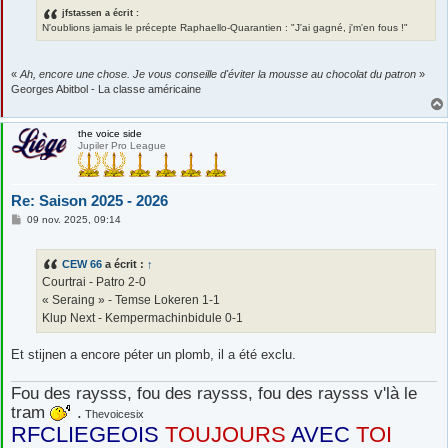
jfstassen a écrit :
N'oublions jamais le précepte Raphaello-Quarantien : "J'ai gagné, j'm'en fous !"
«
Ah, encore une chose. Je vous conseille d'éviter la mousse au chocolat du patron
»
Georges Abitbol - La classe américaine
the voice side
Jupiler Pro League
Re: Saison 2025 - 2026
M
09 nov. 2025, 09:14
e
s
s
CEW 66
a écrit :
↑
a
g
Courtrai - Patro 2-0
e
« Seraing » - Temse Lokeren 1-1
Klup Next - Kempermachinbidule 0-1
Et stijnen a encore péter un plomb, il a été exclu.
Fou des raysss, fou des raysss, fou des raysss v'là le
tram
.
Thevoicesix
RFCLIEGEOIS
TOUJOURS
AVEC
TOI