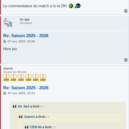
Le commentateur du match a lu la DH.
Air Jipé
Donateur
Re: Saison 2025 - 2026
M
07 nov. 2025, 20:29
e
s
Hors jeu
s
a
g
e
Jeanmi
Coupe du Monde
Re: Saison 2025 - 2026
M
07 nov. 2025, 23:13
e
s
s
Air Jipé
a écrit :
↑
a
g
e
Jeanmi
a écrit :
↑
CEW 66
a écrit :
↑