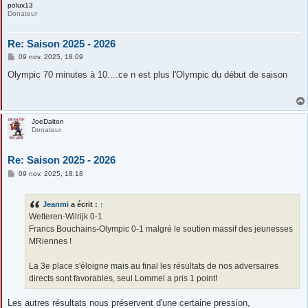
polux13
Donateur
Re: Saison 2025 - 2026
M
09 nov. 2025, 18:09
e
s
Olympic 70 minutes à 10....ce n est plus l'Olympic du début de saison
s
a
g
e
JoeDalton
Donateur
Re: Saison 2025 - 2026
M
09 nov. 2025, 18:18
e
s
s
Jeanmi
a écrit :
↑
a
g
Wetteren-Wilrijk 0-1
e
Francs Bouchains-Olympic 0-1 malgré le soutien massif des jeunesses
MRiennes !
La 3e place s'éloigne mais au final les résultats de nos adversaires
directs sont favorables, seul Lommel a pris 1 point!
Les autres résultats nous préservent d'une certaine pression,