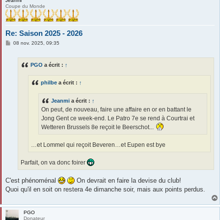
Jeanmi
Coupe du Monde
Re: Saison 2025 - 2026
M
08 nov. 2025, 09:35
e
s
s
PGO
a écrit :
↑
a
g
e
philbe
a écrit :
↑
Jeanmi
a écrit :
↑
On peut, de nouveau, faire une affaire en or en battant le
Jong Gent ce week-end. Le Patro 7e se rend à Courtrai et
Wetteren Brussels 8e reçoit le Beerschot...
…et Lommel qui reçoit Beveren…et Eupen est bye
Parfait, on va donc foirer
C'est phénoménal
On devrait en faire la devise du club!
Quoi qu'il en soit on restera 4e dimanche soir, mais aux points perdus.
PGO
Donateur