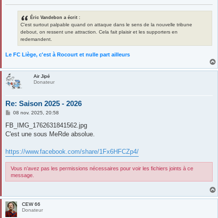
Éric Vandebon a écrit :
C'est surtout palpable quand on attaque dans le sens de la nouvelle tribune
debout, on ressent une attraction. Cela fait plaisir et les supporters en
redemandent.
Le FC Liège, c'est à Rocourt et nulle part ailleurs
Air Jipé
Donateur
Re: Saison 2025 - 2026
M
08 nov. 2025, 20:58
e
s
FB_IMG_1762631841562.jpg
s
C'est une sous MeRde absolue.
a
g
e
https://www.facebook.com/share/1Fx6HFCZp4/
Vous n’avez pas les permissions nécessaires pour voir les fichiers joints à ce
message.
CEW 66
Donateur