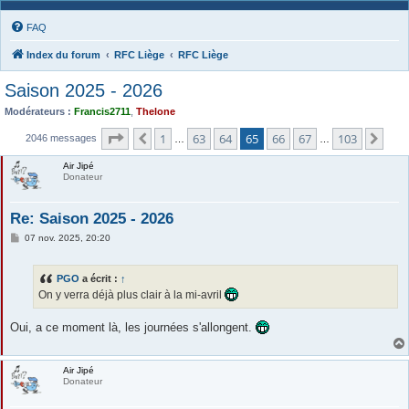
FAQ
Index du forum
RFC Liège
RFC Liège
Saison 2025 - 2026
Modérateurs :
Francis2711
,
Thelone
Page
65
sur
103
1
63
64
65
66
67
103
Précédente
Sui
2046 messages
…
…
Air Jipé
Donateur
Re: Saison 2025 - 2026
M
07 nov. 2025, 20:20
e
s
s
PGO
a écrit :
↑
a
g
On y verra déjà plus clair à la mi-avril
e
Oui, a ce moment là, les journées s'allongent.
Air Jipé
Donateur