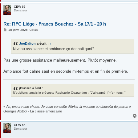
CEW 66
Donateur
Re: RFC Liège - Francs Bouchez - Sa 17/1 - 20 h
M
18 janv. 2026, 08:44
e
s
s
JoeDalton
a écrit :
↑
a
g
Niveau assistance et ambiance ça donnait quoi?
e
Pas une grosse assistance malheureusement. Plutôt moyenne.
Ambiance fort calme sauf en seconde mi-temps et en fin de première.
jfstassen a écrit :
N'oublions jamais le précepte Raphaello-Quarantien : "J'ai gagné, j'm'en fous !"
«
Ah, encore une chose. Je vous conseille d'éviter la mousse au chocolat du patron
»
Georges Abitbol - La classe américaine
CEW 66
Donateur