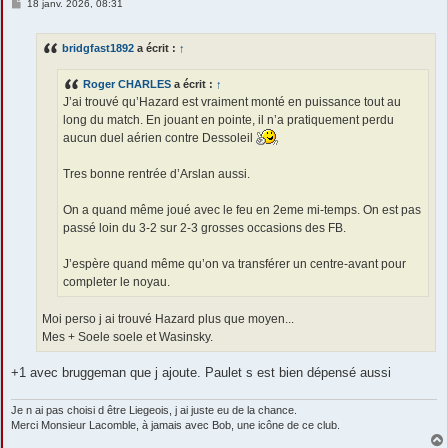
M
18 janv. 2026, 08:31
e
s
s
bridgfast1892
a écrit :
↑
a
g
e
Roger CHARLES
a écrit :
↑
J’ai trouvé qu’Hazard est vraiment monté en puissance tout au
long du match. En jouant en pointe, il n’a pratiquement perdu
aucun duel aérien contre Dessoleil
Tres bonne rentrée d’Arslan aussi.
On a quand même joué avec le feu en 2eme mi-temps. On est pas
passé loin du 3-2 sur 2-3 grosses occasions des FB.
J’espère quand même qu’on va transférer un centre-avant pour
completer le noyau.
Moi perso j ai trouvé Hazard plus que moyen...
Mes + Soele soele et Wasinsky.
+1 avec bruggeman que j ajoute. Paulet s est bien dépensé aussi
Je n ai pas choisi d être Liegeois, j ai juste eu de la chance.
Merci Monsieur Lacomble, à jamais avec Bob, une icône de ce club.