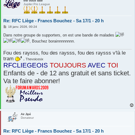
the voice side
Jupiler Pro League
Re: RFC Liège - Francs Bouchez - Sa 17/1 - 20 h
M
18 janv. 2026, 00:24
e
s
Dans notre groupe de supporters, on est une bande de malades
s
, Bouchez borainnnnnnnn.
a
g
e
Fou des raysss, fou des raysss, fou des raysss v'là le
tram
.
Thevoicesix
RFCLIEGEOIS
TOUJOURS
AVEC
TOI
Enfants de - de 12 ans gratuit et sans ticket.
Va te faire abonner!
Air Jipé
Donateur
Re: RFC Liège - Francs Bouchez - Sa 17/1 - 20 h