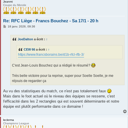
Jeanmi
Coupe du Monde
Re: RFC Liège - Francs Bouchez - Sa 17/1 - 20 h
M
18 janv. 2026, 09:36
e
s
s
JoeDalton
a écrit :
↑
a
g
e
CEW 66
a écrit :
↑
https://www.francsborains.be/d1b-rfcl-rfb-3/
C'est Jean-Louis Bouchez qui a rédigé le résumé?
Très belle victoire pour la reprise, super pour Soelle Soelle, je me
réjouis de regarder ça
Au vu des statistiques du match, ce n'est pas totalement faux
Mais dans le foot actuel où le niveau des équipes se resserre, c'est
l'efficacité dans les 2 rectangles qui est souvent déterminante et notre
équipe est plutôt performante dans ce domaine !
leclerma
Champions League