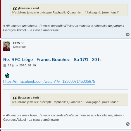
jfstassen a écrit :
N'oublions jamais le précepte Raphaello-Quarantien : "J'ai gagné, j'm'en fous !"
«
Ah, encore une chose. Je vous conseille d'éviter la mousse au chocolat du patron
»
Georges Abitbol - La classe américaine
CEW 66
Donateur
Re: RFC Liège - Francs Bouchez - Sa 17/1 - 20 h
M
18 janv. 2026, 09:19
e
s
s
a
https://m.facebook.com/watch/?v=1236807145005675
g
e
jfstassen a écrit :
N'oublions jamais le précepte Raphaello-Quarantien : "J'ai gagné, j'm'en fous !"
«
Ah, encore une chose. Je vous conseille d'éviter la mousse au chocolat du patron
»
Georges Abitbol - La classe américaine