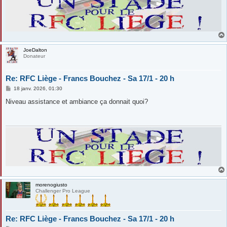
JoeDalton
Donateur
Re: RFC Liège - Francs Bouchez - Sa 17/1 - 20 h
M
18 janv. 2026, 01:30
e
s
Niveau assistance et ambiance ça donnait quoi?
s
a
g
e
morenogiusto
Challenger Pro League
Re: RFC Liège - Francs Bouchez - Sa 17/1 - 20 h