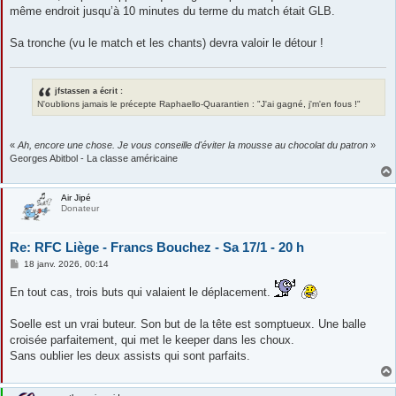
même endroit jusqu’à 10 minutes du terme du match était GLB.
Sa tronche (vu le match et les chants) devra valoir le détour !
jfstassen a écrit :
N'oublions jamais le précepte Raphaello-Quarantien : "J'ai gagné, j'm'en fous !"
«
Ah, encore une chose. Je vous conseille d'éviter la mousse au chocolat du patron
»
Georges Abitbol - La classe américaine
Air Jipé
Donateur
Re: RFC Liège - Francs Bouchez - Sa 17/1 - 20 h
M
18 janv. 2026, 00:14
e
s
En tout cas, trois buts qui valaient le déplacement.
s
a
g
Soelle est un vrai buteur. Son but de la tête est somptueux. Une balle
e
croisée parfaitement, qui met le keeper dans les choux.
Sans oublier les deux assists qui sont parfaits.