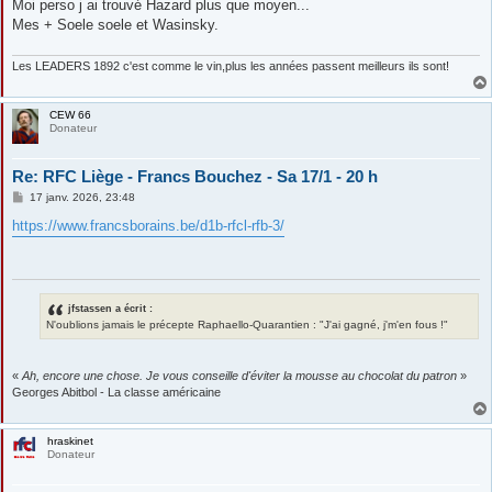
Moi perso j ai trouvé Hazard plus que moyen...
Mes + Soele soele et Wasinsky.
Les LEADERS 1892 c'est comme le vin,plus les années passent meilleurs ils sont!
CEW 66
Donateur
Re: RFC Liège - Francs Bouchez - Sa 17/1 - 20 h
M
17 janv. 2026, 23:48
e
s
https://www.francsborains.be/d1b-rfcl-rfb-3/
s
a
g
e
jfstassen a écrit :
N'oublions jamais le précepte Raphaello-Quarantien : "J'ai gagné, j'm'en fous !"
«
Ah, encore une chose. Je vous conseille d'éviter la mousse au chocolat du patron
»
Georges Abitbol - La classe américaine
hraskinet
Donateur