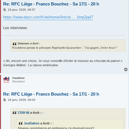
Re: RFC Liège - Francs Bouchez - Sa 17/1 - 20 h
M
18 janv. 2026, 08:57
e
s
https://www.dazn.com/fr-be/home/Article ... 1trrp2jq47
s
a
g
Les interviews
e
jfstassen a écrit :
N'oublions jamais le précepte Raphaello-Quarantien : "J'ai gagné, j'm'en fous !"
«
Ah, encore une chose. Je vous conseille d'éviter la mousse au chocolat du patron
»
Georges Abitbol - La classe américaine
hraskinet
Donateur
Re: RFC Liège - Francs Bouchez - Sa 17/1 - 20 h
M
18 janv. 2026, 09:03
e
s
s
CEW 66
a écrit :
↑
a
g
e
JoeDalton
a écrit :
↑
Niveau assistance et ambiance ça donnait quoi?