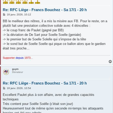
Re: RFC Liège - Francs Bouchez - Sa 17/1 - 20 h
M
18 janv. 2026, 10:12
e
s
BB le meilleur des nôtres, il a mis la misère aux FB. Pour le reste, on a
s
plutôt fait une prestation collective solide avec 4 étincelles :
a
g
-> le coup franc de Paulet (gagné par BB)
e
-> la déviation de De Sart pour Soelle Soelle (geniale)
-> le premier but de Soelle Solelle qui s'impose de la tête
-> le sond but de Soelle Soelle qui pique ce ballon alors que le gardien
était tres proche...
Supporter
depuis
1973...
guym
Donateur
Re: RFC Liège - Francs Bouchez - Sa 17/1 - 20 h
M
18 janv. 2026, 10:54
e
s
Excellent Paulet plus à son affaire, avec de grandes capacités
s
techniques
a
g
Très content pour Soëlle Soëlle (c'était son jour)
e
Heureusement tout de même qu'en seconde mi-temps les attaquants
borains ont été peu adroits ...