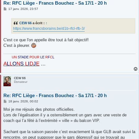
Re: RFC Liège - Francs Bouchez - Sa 17/1 - 20 h
M
17 janv. 2026, 23:57
e
s
s
CEW 66
a écrit :
↑
a
g
https://www.francsborains.be/d1b-rfcl-rfb-3/
e
C'est ce que l'on appelle être tout à fait objectif!
C'est à pleurer.
UN
STADE
POUR
LE
R
F
C
L
A
L
L
O
N
S
L
I
D
J
E
...
CEW 66
Donateur
Re: RFC Liège - Francs Bouchez - Sa 17/1 - 20 h
M
18 janv. 2026, 00:02
e
s
Moi je me réjouis des photos officielles.
s
Lors de l’égalisation il y a ostensiblement un gars avec une veste de
a
g
coach qui l’a fêté à l’extrémité « ville » du balcon VIP.
e
Sachant que la saison passée c’est exactement là que GLB avait suivi la
rencontre, on peut supposer que le gars dépressif qui se trouvait au