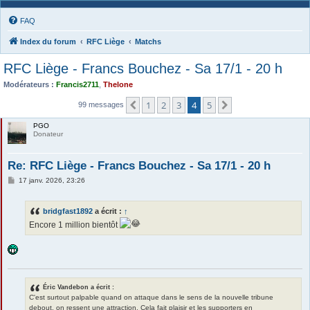
FAQ
Index du forum
RFC Liège
Matchs
RFC Liège - Francs Bouchez - Sa 17/1 - 20 h
Modérateurs :
Francis2711
,
Thelone
1
2
3
4
5
Précédente
Suivante
99 messages
PGO
Donateur
Re: RFC Liège - Francs Bouchez - Sa 17/1 - 20 h
M
17 janv. 2026, 23:26
e
s
s
bridgfast1892
a écrit :
↑
a
g
Encore 1 million bientôt
e
Éric Vandebon a écrit :
C'est surtout palpable quand on attaque dans le sens de la nouvelle tribune
debout, on ressent une attraction. Cela fait plaisir et les supporters en