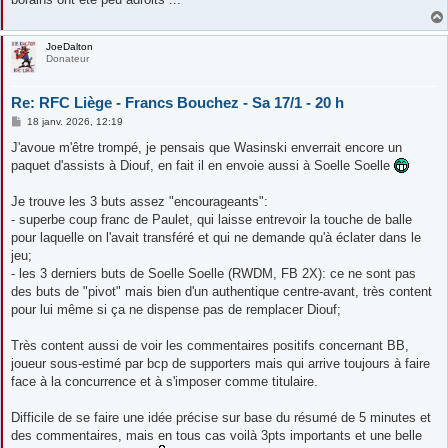
JoeDalton
Donateur
Re: RFC Liège - Francs Bouchez - Sa 17/1 - 20 h
M
18 janv. 2026, 12:19
e
s
J'avoue m'être trompé, je pensais que Wasinski enverrait encore un
s
paquet d'assists à Diouf, en fait il en envoie aussi à Soelle Soelle
a
g
e
Je trouve les 3 buts assez "encourageants":
- superbe coup franc de Paulet, qui laisse entrevoir la touche de balle
pour laquelle on l'avait transféré et qui ne demande qu'à éclater dans le
jeu;
- les 3 derniers buts de Soelle Soelle (RWDM, FB 2X): ce ne sont pas
des buts de "pivot" mais bien d'un authentique centre-avant, très content
pour lui même si ça ne dispense pas de remplacer Diouf;
Très content aussi de voir les commentaires positifs concernant BB,
joueur sous-estimé par bcp de supporters mais qui arrive toujours à faire
face à la concurrence et à s'imposer comme titulaire.
Difficile de se faire une idée précise sur base du résumé de 5 minutes et
des commentaires, mais en tous cas voilà 3pts importants et une belle