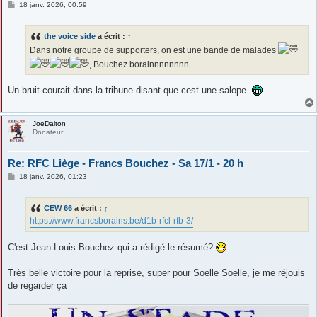
M
18 janv. 2026, 00:59
e
s
s
the voice side
a écrit :
↑
a
g
Dans notre groupe de supporters, on est une bande de malades
e
, Bouchez borainnnnnnnn.
Un bruit courait dans la tribune disant que cest une salope.
JoeDalton
Donateur
Re: RFC Liège - Francs Bouchez - Sa 17/1 - 20 h
M
18 janv. 2026, 01:23
e
s
s
CEW 66
a écrit :
↑
a
g
https://www.francsborains.be/d1b-rfcl-rfb-3/
e
C'est Jean-Louis Bouchez qui a rédigé le résumé?
Très belle victoire pour la reprise, super pour Soelle Soelle, je me réjouis
de regarder ça