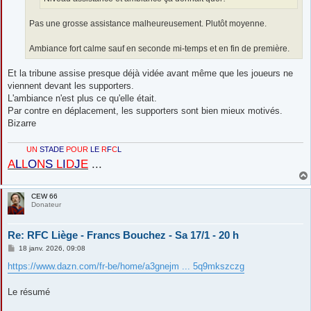
Pas une grosse assistance malheureusement. Plutôt moyenne.
Ambiance fort calme sauf en seconde mi-temps et en fin de première.
Et la tribune assise presque déjà vidée avant même que les joueurs ne
viennent devant les supporters.
L'ambiance n'est plus ce qu'elle était.
Par contre en déplacement, les supporters sont bien mieux motivés.
Bizarre
UN
STADE
POUR
LE
R
F
C
L
A
L
L
O
N
S
L
I
D
J
E
...
CEW 66
Donateur
Re: RFC Liège - Francs Bouchez - Sa 17/1 - 20 h
M
18 janv. 2026, 09:08
e
s
https://www.dazn.com/fr-be/home/a3gnejm ... 5q9mkszczg
s
a
g
Le résumé
e