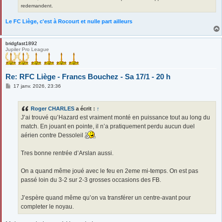
redemandent.
Le FC Liège, c'est à Rocourt et nulle part ailleurs
bridgfast1892
Jupiler Pro League
Re: RFC Liège - Francs Bouchez - Sa 17/1 - 20 h
M
17 janv. 2026, 23:36
e
s
s
Roger CHARLES
a écrit :
↑
a
g
J’ai trouvé qu’Hazard est vraiment monté en puissance tout au long du
e
match. En jouant en pointe, il n’a pratiquement perdu aucun duel
aérien contre Dessoleil
Tres bonne rentrée d’Arslan aussi.
On a quand même joué avec le feu en 2eme mi-temps. On est pas
passé loin du 3-2 sur 2-3 grosses occasions des FB.
J’espère quand même qu’on va transférer un centre-avant pour
completer le noyau.