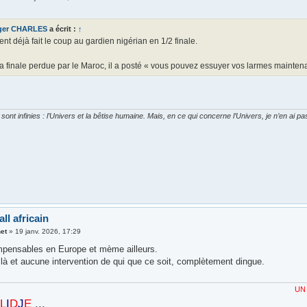
ger CHARLES
a écrit :
↑
ient déjà fait le coup au gardien nigérian en 1/2 finale.
a finale perdue par le Maroc, il a posté « vous pouvez essuyer vos larmes mainten
ont infinies : l’Univers et la bêtise humaine. Mais, en ce qui concerne l’Univers, je n’en ai p
ll africain
et
»
19 janv. 2026, 17:29
mpensables en Europe et mème ailleurs.
n là et aucune intervention de qui que ce soit, complètement dingue.
UN
STADE
POU
L
I
D
J
E
...