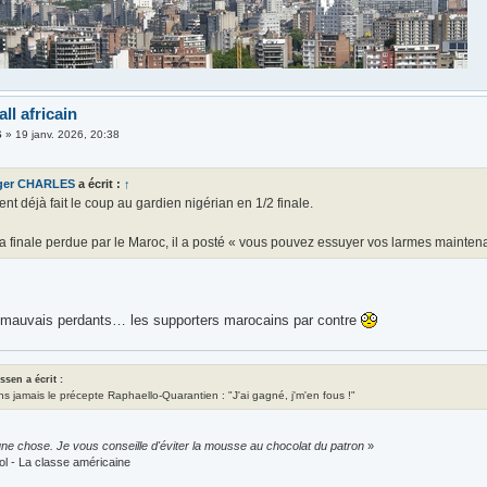
ll africain
6
»
19 janv. 2026, 20:38
ger CHARLES
a écrit :
↑
ient déjà fait le coup au gardien nigérian en 1/2 finale.
a finale perdue par le Maroc, il a posté « vous pouvez essuyer vos larmes mainten
mauvais perdants… les supporters marocains par contre
assen a écrit :
ns jamais le précepte Raphaello-Quarantien : "J'ai gagné, j'm'en fous !"
ne chose. Je vous conseille d'éviter la mousse au chocolat du patron
»
ol - La classe américaine