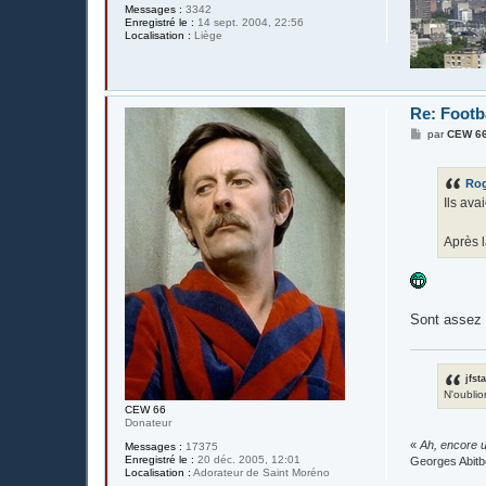
Messages :
3342
Enregistré le :
14 sept. 2004, 22:56
Localisation :
Liège
Re: Footba
M
par
CEW 6
e
s
s
Ro
a
g
Ils ava
e
Après l
Sont assez 
jfst
N'oublio
CEW 66
Donateur
«
Ah, encore u
Messages :
17375
Enregistré le :
20 déc. 2005, 12:01
Georges Abitb
Localisation :
Adorateur de Saint Moréno