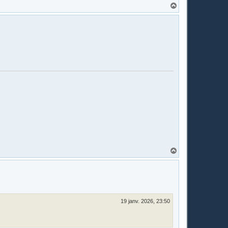
H
a
u
t
H
a
u
t
19 janv. 2026, 23:50