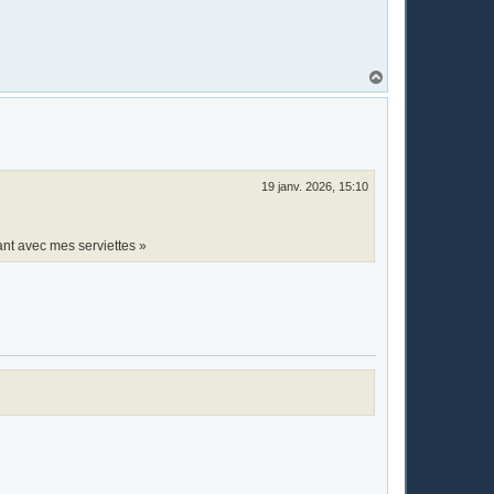
H
a
u
t
19 janv. 2026, 15:10
ant avec mes serviettes »