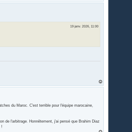
a
u
t
19 janv. 2026, 11:00
H
a
u
t
atches du Maroc. C'est terrible pour l'équipe marocaine,
ison de l'arbitrage. Honnêtement, j'ai pensé que Brahim Diaz
 !
H