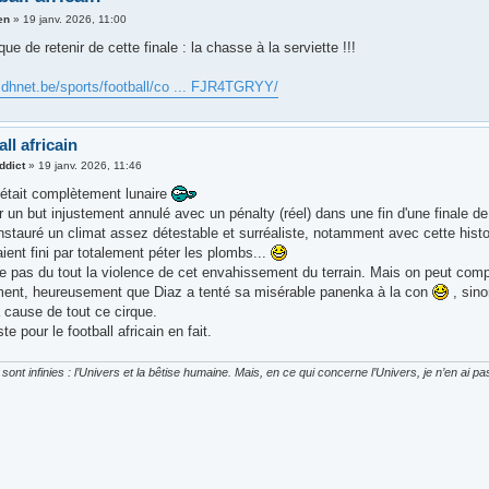
en
»
19 janv. 2026, 11:00
que de retenir de cette finale : la chasse à la serviette !!!
.dhnet.be/sports/football/co ... FJR4TGRYY/
ll africain
ddict
»
19 janv. 2026, 11:46
e était complètement lunaire
 un but injustement annulé avec un pénalty (réel) dans une fin d'une finale d
nstauré un climat assez détestable et surréaliste, notamment avec cette histo
ient fini par totalement péter les plombs...
ie pas du tout la violence de cet envahissement du terrain. Mais on peut comp
ent, heureusement que Diaz a tenté sa misérable panenka à la con
, sino
 cause de tout ce cirque.
te pour le football africain en fait.
ont infinies : l’Univers et la bêtise humaine. Mais, en ce qui concerne l’Univers, je n’en ai p