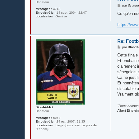
Donateur
M
par
jfstass
Messages :
4740
e
Enregistré le :
14 sept. 2004, 22:47
s
Ce qu'on ris
Localisation :
Genève
s
a
g
https://www
e
Re: Footba
M
par
BloodA
e
s
Cette final
s
Et enchainer
a
g
clairement i
e
sénégalais a
Ca ne justif
Et honnêtem
discutable à
Vraiment tris
"Deux choses s
BloodAddict
Albert Einstein
Donateur
Messages :
5068
Enregistré le :
24 oct. 2007, 21:35
Localisation :
Liège (poste avancé près de
l'ennemi)