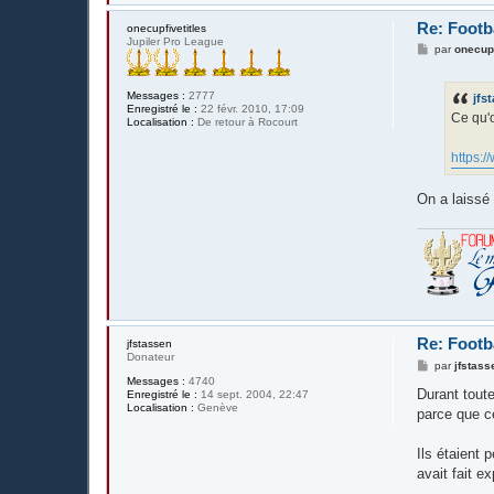
Re: Footba
onecupfivetitles
Jupiler Pro League
M
par
onecupf
e
s
s
Messages :
2777
jfs
a
Enregistré le :
22 févr. 2010, 17:09
g
Ce qu'o
Localisation :
De retour à Rocourt
e
https:/
On a laissé 
Re: Footba
jfstassen
Donateur
M
par
jfstass
e
Messages :
4740
s
Durant toute
Enregistré le :
14 sept. 2004, 22:47
s
Localisation :
Genève
parce que ce
a
g
e
Ils étaient 
avait fait e