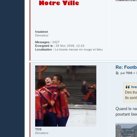
hraskinet
Donateur
Messages :
2427
Enregistré le :
26 févr. 2009, 12:23
Localisation :
La basse meuse en rouge et bleu
Re: Footba
M
par
TOS
»
e
s
s
hra
a
g
Des tr
e
Ils son
Quand le ram
pourtant bie
TOS
Donateur