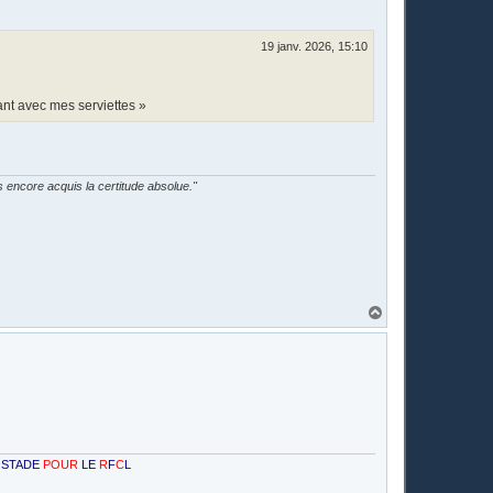
19 janv. 2026, 15:10
ant avec mes serviettes »
as encore acquis la certitude absolue."
H
a
u
t
R
LE
R
F
C
L