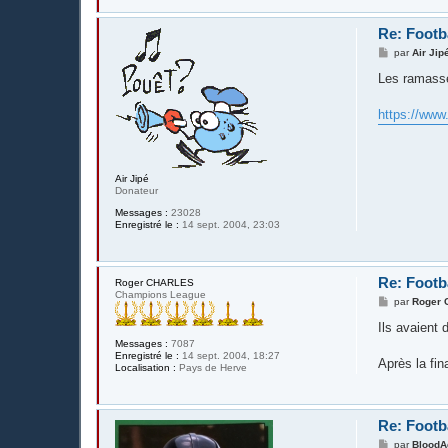
Re: Footba
M
par
Air Jip
e
s
Les ramasse
s
a
g
https://www
e
Air Jipé
Donateur
Messages :
23028
Enregistré le :
14 sept. 2004, 23:03
Re: Footba
Roger CHARLES
Champions League
M
par
Roger
e
s
Ils avaient 
s
Messages :
7087
a
Enregistré le :
14 sept. 2004, 18:27
g
Après la fi
Localisation :
Pays de Herve
e
Re: Footba
M
par
BloodA