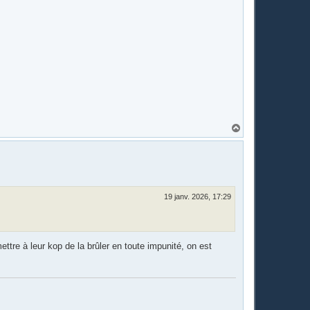
H
a
u
t
19 janv. 2026, 17:29
ttre à leur kop de la brûler en toute impunité, on est