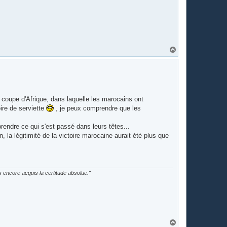
H
a
u
t
e coupe d'Afrique, dans laquelle les marocains ont
ire de serviette
, je peux comprendre que les
rendre ce qui s'est passé dans leurs têtes...
n, la légitimité de la victoire marocaine aurait été plus que
as encore acquis la certitude absolue."
H