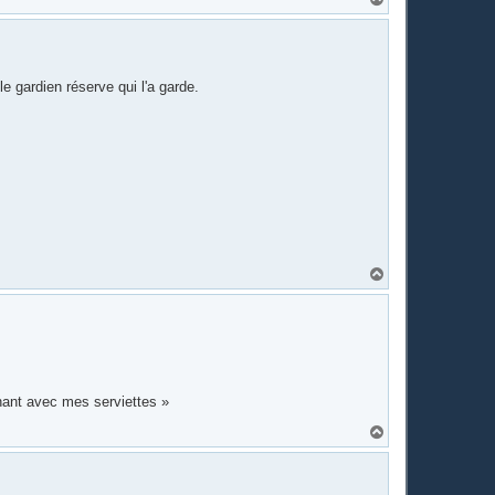
a
u
t
le gardien réserve qui l'a garde.
H
a
u
t
nant avec mes serviettes »
H
a
u
t