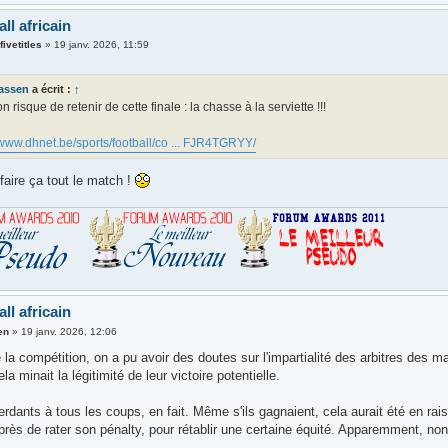
ll africain
ivetitles
»
19 janv. 2026, 11:59
tassen
a écrit :
↑
n risque de retenir de cette finale : la chasse à la serviette !!!
/www.dhnet.be/sports/football/co ... FJR4TGRYY/
faire ça tout le match !
ll africain
en
»
19 janv. 2026, 12:06
 la compétition, on a pu avoir des doutes sur l'impartialité des arbitres des m
la minait la légitimité de leur victoire potentielle.
perdants à tous les coups, en fait. Même s'ils gagnaient, cela aurait été en ra
xprès de rater son pénalty, pour rétablir une certaine équité. Apparemment, non