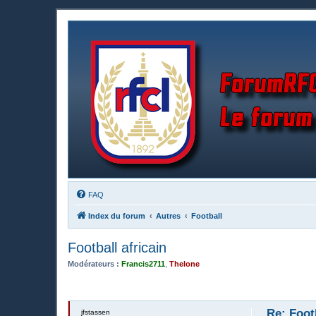
FAQ
Index du forum
Autres
Football
Football africain
Modérateurs :
Francis2711
,
Thelone
Re: Footb
jfstassen