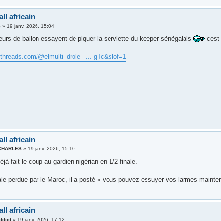
ll africain
é
»
19 janv. 2026, 15:04
urs de ballon essayent de piquer la serviette du keeper sénégalais
cest 
.threads.com/@elmulti_drole_ ... gTc&slof=1
ll africain
 CHARLES
»
19 janv. 2026, 15:10
déjà fait le coup au gardien nigérian en 1/2 finale.
nale perdue par le Maroc, il a posté « vous pouvez essuyer vos larmes mainte
ll africain
ddict
»
19 janv. 2026, 17:12