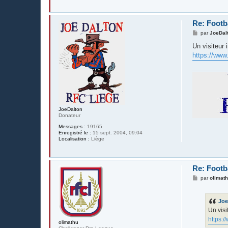
Re: Footba
M
par
JoeDal
e
s
Un visiteur 
s
https://www.
a
g
e
JoeDalton
Donateur
Messages :
19165
Enregistré le :
15 sept. 2004, 09:04
Localisation :
Liège
Re: Footba
M
par
olimat
e
s
s
Joe
a
g
Un visi
e
https:/
olimathu