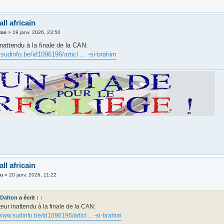
ll africain
ton
»
19 janv. 2026, 23:50
inattendu à la finale de la CAN:
sudinfo.be/id1096196/articl ... -si-brahim
ll africain
hu
»
20 janv. 2026, 11:22
Dalton
a écrit :
↑
teur inattendu à la finale de la CAN:
/www.sudinfo.be/id1096196/articl ... -si-brahim