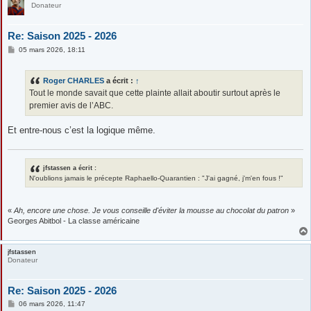
Donateur
Re: Saison 2025 - 2026
M
05 mars 2026, 18:11
e
s
s
Roger CHARLES
a écrit :
↑
a
g
Tout le monde savait que cette plainte allait aboutir surtout après le
e
premier avis de l’ABC.
Et entre-nous c’est la logique même.
jfstassen a écrit :
N'oublions jamais le précepte Raphaello-Quarantien : "J'ai gagné, j'm'en fous !"
«
Ah, encore une chose. Je vous conseille d'éviter la mousse au chocolat du patron
»
Georges Abitbol - La classe américaine
jfstassen
Donateur
Re: Saison 2025 - 2026
M
06 mars 2026, 11:47