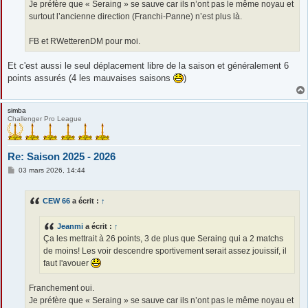
Je préfère que « Seraing » se sauve car ils n’ont pas le même noyau et
surtout l’ancienne direction (Franchi-Panne) n’est plus là.
FB et RWetterenDM pour moi.
Et c'est aussi le seul déplacement libre de la saison et généralement 6
points assurés (4 les mauvaises saisons
)
simba
Challenger Pro League
Re: Saison 2025 - 2026
M
03 mars 2026, 14:44
e
s
s
CEW 66
a écrit :
↑
a
g
e
Jeanmi
a écrit :
↑
Ça les mettrait à 26 points, 3 de plus que Seraing qui a 2 matchs
de moins! Les voir descendre sportivement serait assez jouissif, il
faut l'avouer
Franchement oui.
Je préfère que « Seraing » se sauve car ils n’ont pas le même noyau et