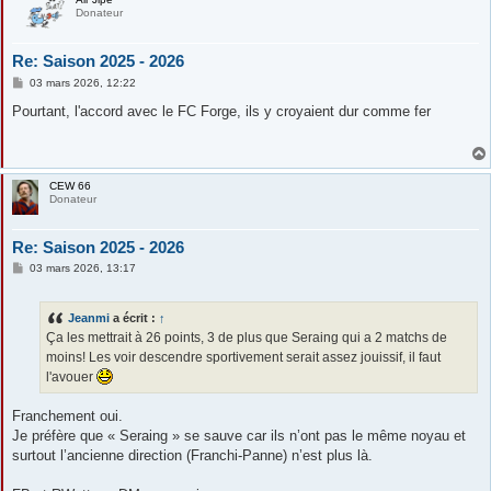
Donateur
Re: Saison 2025 - 2026
M
03 mars 2026, 12:22
e
s
Pourtant, l'accord avec le FC Forge, ils y croyaient dur comme fer
s
a
g
e
CEW 66
Donateur
Re: Saison 2025 - 2026
M
03 mars 2026, 13:17
e
s
s
Jeanmi
a écrit :
↑
a
g
Ça les mettrait à 26 points, 3 de plus que Seraing qui a 2 matchs de
e
moins! Les voir descendre sportivement serait assez jouissif, il faut
l'avouer
Franchement oui.
Je préfère que « Seraing » se sauve car ils n’ont pas le même noyau et
surtout l’ancienne direction (Franchi-Panne) n’est plus là.