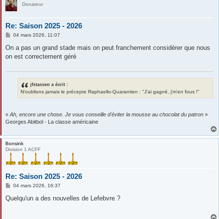
Donateur
Re: Saison 2025 - 2026
M
04 mars 2026, 11:07
e
s
On a pas un grand stade mais on peut franchement considérer que nous
s
on est correctement géré
a
g
e
jfstassen a écrit :
N'oublions jamais le précepte Raphaello-Quarantien : "J'ai gagné, j'm'en fous !"
«
Ah, encore une chose. Je vous conseille d'éviter la mousse au chocolat du patron
»
Georges Abitbol - La classe américaine
Bonsink
Division 1 ACFF
Re: Saison 2025 - 2026
M
04 mars 2026, 16:37
e
s
Quelqu'un a des nouvelles de Lefebvre ?
s
a
g