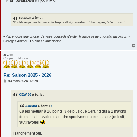
FB et RWetterenDM pour moi.
jfstassen a écrit :
N'oublions jamais le précepte Raphaello-Quarantien : "J'ai gagné, j'm'en fous !"
«
Ah, encore une chose. Je vous conseille d'éviter la mousse au chocolat du patron
»
Georges Abitbol - La classe américaine
Jeanmi
Coupe du Monde
Re: Saison 2025 - 2026
M
03 mars 2026, 13:28
e
s
s
CEW 66
a écrit :
↑
a
g
e
Jeanmi
a écrit :
↑
Ça les mettrait à 26 points, 3 de plus que Seraing qui a 2 matchs
de moins! Les voir descendre sportivement serait assez jouissif, il
faut l'avouer
Franchement oui.