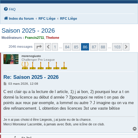
FAQ
Index du forum
RFC Liège
RFC Liège
Saison 2025 - 2026
Modérateurs :
Francis2711
,
Thelone
Page
86
sur
103
1
84
85
86
87
88
103
Précédente
Sui
2046 messages
…
…
morenogiusto
Challenger Pro League
Re: Saison 2025 - 2026
M
03 mars 2026, 12:08
e
s
C est clair qu a la lecture de l article, 1) j ai bon, 2) pourquoi leur a t on
s
donné la licence au début d année ? 3)pourquoi ne retire t on pas de
a
g
points aux reux par exemple, a lommel ou autre ? J imagine qu on va me
e
dire refinancement. L obtention des licences 3st une vaste bêtise
Je n ai pas choisi d être Liegeois, j ai juste eu de la chance.
Merci Monsieur Lacomble, à jamais avec Bob, une icône de ce club.
Air Jipé