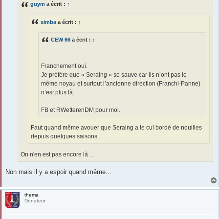
guym
a écrit :
↑
a
g
e
simba
a écrit :
↑
CEW 66
a écrit :
↑
Franchement oui.
Je préfère que « Seraing » se sauve car ils n’ont pas le
même noyau et surtout l’ancienne direction (Franchi-Panne)
n’est plus là.
FB et RWetterenDM pour moi.
Faut quand même avouer que Seraing a le cul bordé de nouilles
depuis quelques saisons...
On n'en est pas encore là ...
Non mais il y a espoir quand même...
thema
Donateur