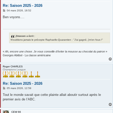
Re: Saison 2025 - 2026
M
04 mars 2026, 18:52
e
s
Ben voyons….
s
a
g
e
jfstassen a écrit :
N'oublions jamais le précepte Raphaello-Quarantien : "J'ai gagné, j'm'en fous !"
«
Ah, encore une chose. Je vous conseille d'éviter la mousse au chocolat du patron
»
Georges Abitbol - La classe américaine
Roger CHARLES
Champions League
Re: Saison 2025 - 2026
M
05 mars 2026, 12:59
e
s
Tout le monde savait que cette plainte allait aboutir surtout après le
s
premier avis de l’ABC.
a
g
e
CEW 66