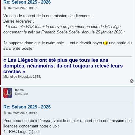
Re: Saison 2025 - 2026
M
04 mars 2026, 09:35
e
s
Vu dans le rapport de la commission des licences :
s
Dettes fédérales :
a
g
- Le club n’a PAS fourni la preuve de paiement au club de FC Liège
e
concernant le prêt de Frederic Soelle Soelle, échu le 25 janvier 2026 ;
Je suppose donc que le rwdm paie ... enfin devrait payer
une partie du
salaire de Soelle²
« Les Liégeois ont été plus que tous les ans
domptés, néanmoins, ils ont toujours relevé leurs
crestes »
Michel de l’Hospital, 1558.
thema
Donateur
Re: Saison 2025 - 2026
M
04 mars 2026, 09:46
e
s
Pour ceux que ça intéresse, voici le dernier rapport de la commission des
s
licences concernant notre club :
a
g
4 - RFC Liège (1).pdf
e