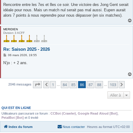
e
s
Rencontre entre les 7es et 8es ce soir. Une victoire des Jong Gent serait
s
idéale pour nous. Mais un match nul serait pas mal aussi. Eupen aurait
a
g
alors 7 points à nous reprendre pour nous dépasser (en six matches).
e
MERIDIEN
Division 3 ACFF
Re: Saison 2025 - 2026
M
06 mars 2026, 19:55
e
s
N’jo : + 2 ans.
s
a
g
e
Page
86
sur
103
1
84
85
86
87
88
103
Précédente
Sui
2046 messages
…
…
Aller à
QUI EST EN LIGNE
Utilisateurs parcourant ce forum :
CCBot (Crawler)
,
Google Read Aloud [Bot]
,
PetalBot [Bot]
et 0 invité
Index du forum
Nous contacter
Heures au format
UTC+02:00