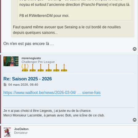
noyau et surtout l’ancienne direction (Franchi-Panne) n’est plus là.
FB et RWetterenDM pour moi.
Faut quand même avouer que Seraing a le cul bordé de nouilles
depuis quelques saisons...
On n'en est pas encore là ...
morenogiusto
Challenger Pro League
Re: Saison 2025 - 2026
M
04 mars 2026, 08:40
e
s
https://www.walfoot.be/news/2026-03-04/ ... sieme-fois
s
a
g
e
Je n ai pas choisi d être Liegeois, j ai juste eu de la chance.
Merci Monsieur Lacomble, à jamais avec Bob, une icône de ce club.
JoeDalton
Donateur