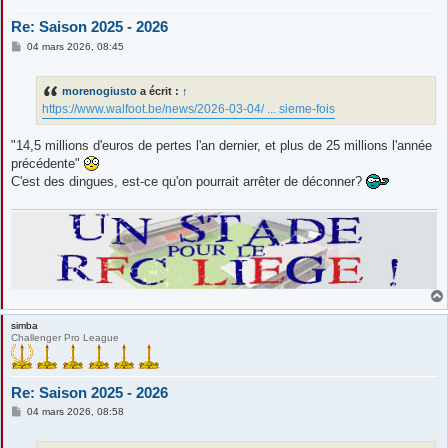
Re: Saison 2025 - 2026
M
04 mars 2026, 08:45
e
s
s
morenogiusto
a écrit :
↑
a
g
https://www.walfoot.be/news/2026-03-04/ ... sieme-fois
e
"14,5 millions d'euros de pertes l'an dernier, et plus de 25 millions l'année
précédente"
C'est des dingues, est-ce qu'on pourrait arrêter de déconner?
simba
Challenger Pro League
Re: Saison 2025 - 2026
M
04 mars 2026, 08:58
e
s
s