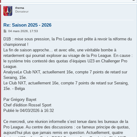
e
thema
Donateur
Re: Saison 2025 - 2026
M
04 mars 2026, 17:53
e
s
D1B : mise sous pression, la Pro League est prête à revoir la réforme du
s
championnat !
a
g
La fin de saison approche… et avec elle, une véritable bombe à
e
retardement qui pourrait exploser au visage de la Pro League. En cause :
le système très contesté des quotas d’équipes U23 en Challenger Pro
League.
AnalyseLe Club NXT, actuellement 16e, compte 7 points de retard sur
Seraing, 15e.
Le Club NXT, actuellement 16e, compte 7 points de retard sur Seraing,
15e. - Belga
Par Grégory Bayet
Chef d'édition Rossel Sport
Publié le 04/03/2026 à 16:32
Ce mercredi, une réunion informelle s’est tenue dans les bureaux de la
Pro League. Au centre des discussions : ce fameux principe de quotas,
aujourd’hui plus que jamais remis en question. Actuellement, quatre