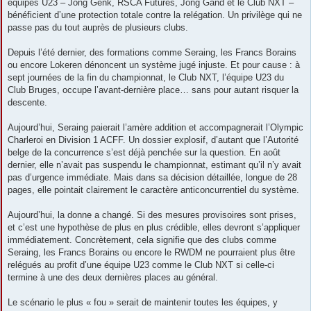
équipes U23 – Jong Genk, RSCA Futures, Jong Gand et le Club NXT –
bénéficient d’une protection totale contre la relégation. Un privilège qui ne
passe pas du tout auprès de plusieurs clubs.
Depuis l’été dernier, des formations comme Seraing, les Francs Borains
ou encore Lokeren dénoncent un système jugé injuste. Et pour cause : à
sept journées de la fin du championnat, le Club NXT, l’équipe U23 du
Club Bruges, occupe l’avant-dernière place… sans pour autant risquer la
descente.
Aujourd’hui, Seraing paierait l’amère addition et accompagnerait l’Olympic
Charleroi en Division 1 ACFF. Un dossier explosif, d’autant que l’Autorité
belge de la concurrence s’est déjà penchée sur la question. En août
dernier, elle n’avait pas suspendu le championnat, estimant qu’il n’y avait
pas d’urgence immédiate. Mais dans sa décision détaillée, longue de 28
pages, elle pointait clairement le caractère anticoncurrentiel du système.
Aujourd’hui, la donne a changé. Si des mesures provisoires sont prises,
et c’est une hypothèse de plus en plus crédible, elles devront s’appliquer
immédiatement. Concrètement, cela signifie que des clubs comme
Seraing, les Francs Borains ou encore le RWDM ne pourraient plus être
relégués au profit d’une équipe U23 comme le Club NXT si celle-ci
termine à une des deux dernières places au général.
Le scénario le plus « fou » serait de maintenir toutes les équipes, y