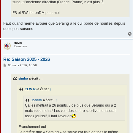
surtout l’ancienne direction (Franchi-Panne) n’est plus là.
FB et RWetterenDM pour moi.
Faut quand même avouer que Seraing a le cul bordé de nouilles depuis
quelques saisons...
guym
Donateur
Re: Saison 2025 - 2026
M
03 mars 2026, 16:59
e
s
s
simba
a écrit :
↑
a
g
e
CEW 66
a écrit :
↑
Jeanmi
a écrit :
↑
Ça les mettrait à 26 points, 3 de plus que Seraing qui a 2
matchs de moins! Les voir descendre sportivement serait
assez jouissif, il faut l'avouer
Franchement oui.
Je préfère que « Seraing » se sauve car ils n’ont pas le même