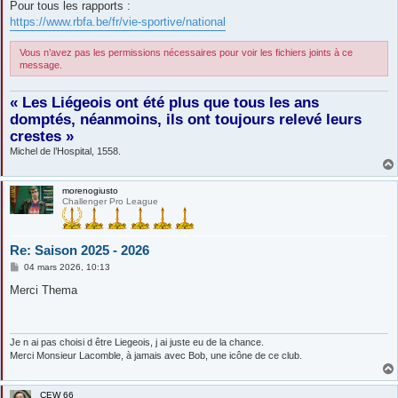
Pour tous les rapports :
https://www.rbfa.be/fr/vie-sportive/national
Vous n’avez pas les permissions nécessaires pour voir les fichiers joints à ce
message.
« Les Liégeois ont été plus que tous les ans
domptés, néanmoins, ils ont toujours relevé leurs
crestes »
Michel de l’Hospital, 1558.
morenogiusto
Challenger Pro League
Re: Saison 2025 - 2026
M
04 mars 2026, 10:13
e
s
Merci Thema
s
a
g
e
Je n ai pas choisi d être Liegeois, j ai juste eu de la chance.
Merci Monsieur Lacomble, à jamais avec Bob, une icône de ce club.
CEW 66