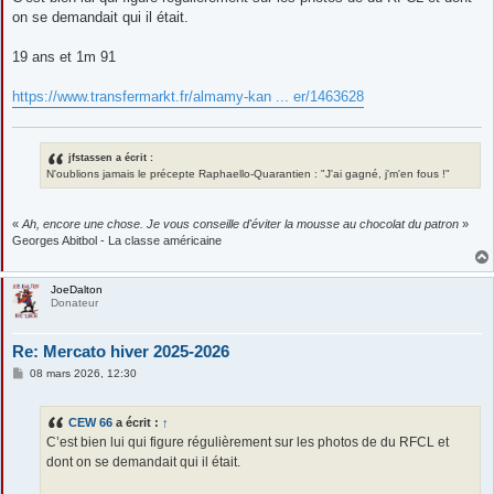
s
on se demandait qui il était.
a
g
e
19 ans et 1m 91
https://www.transfermarkt.fr/almamy-kan ... er/1463628
jfstassen a écrit :
N'oublions jamais le précepte Raphaello-Quarantien : "J'ai gagné, j'm'en fous !"
«
Ah, encore une chose. Je vous conseille d'éviter la mousse au chocolat du patron
»
Georges Abitbol - La classe américaine
JoeDalton
Donateur
Re: Mercato hiver 2025-2026
M
08 mars 2026, 12:30
e
s
s
CEW 66
a écrit :
↑
a
g
C’est bien lui qui figure régulièrement sur les photos de du RFCL et
e
dont on se demandait qui il était.