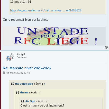
19 ans et 1m 91
https://www.transfermarkt.fr/almamy-kan ... er/1463628
On le reconnait bien sur la photo
Air Jipé
Donateur
Re: Mercato hiver 2025-2026
M
08 mars 2026, 12:42
e
s
s
the voice side
a écrit :
↑
a
g
e
thema
a écrit :
↑
Air Jipé
a écrit :
↑
C'est la mamy de qui finalement?