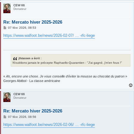
CEW 66
Donateur
Re: Mercato hiver 2025-2026
M
07 févr. 2026, 08:53
e
s
https://www.walfoot.be/news/2026-02-07/ ... -rfc-liege
s
a
g
e
jfstassen a écrit :
N'oublions jamais le précepte Raphaello-Quarantien : "J'ai gagné, j'm'en fous !"
«
Ah, encore une chose. Je vous conseille d'éviter la mousse au chocolat du patron
»
Georges Abitbol - La classe américaine
CEW 66
Donateur
Re: Mercato hiver 2025-2026
M
07 févr. 2026, 08:56
e
s
https://www.walfoot.be/news/2026-02-06/ ... -rfc-liege
s
a