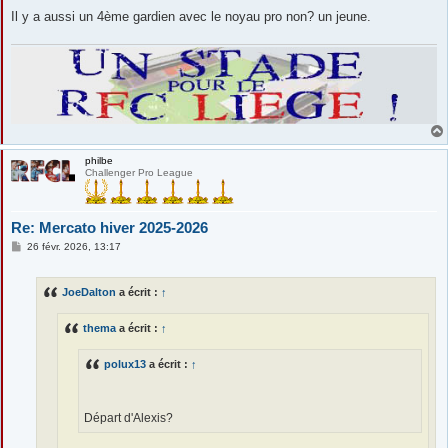
Il y a aussi un 4ème gardien avec le noyau pro non? un jeune.
philbe
Challenger Pro League
Re: Mercato hiver 2025-2026
M
26 févr. 2026, 13:17
e
s
s
JoeDalton
a écrit :
↑
a
g
e
thema
a écrit :
↑
polux13
a écrit :
↑
Départ d'Alexis?