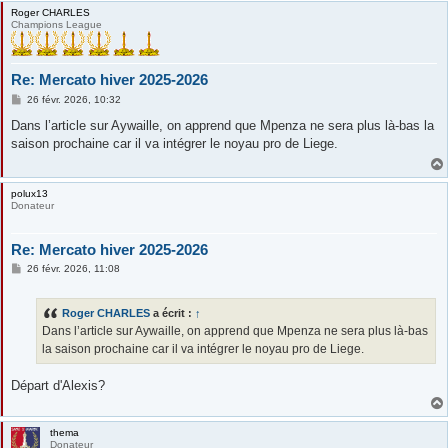
Roger CHARLES
Champions League
Re: Mercato hiver 2025-2026
M
26 févr. 2026, 10:32
e
s
Dans l’article sur Aywaille, on apprend que Mpenza ne sera plus là-bas la
s
saison prochaine car il va intégrer le noyau pro de Liege.
a
g
e
polux13
Donateur
Re: Mercato hiver 2025-2026
M
26 févr. 2026, 11:08
e
s
s
Roger CHARLES
a écrit :
↑
a
g
Dans l’article sur Aywaille, on apprend que Mpenza ne sera plus là-bas
e
la saison prochaine car il va intégrer le noyau pro de Liege.
Départ d'Alexis?
thema
Donateur