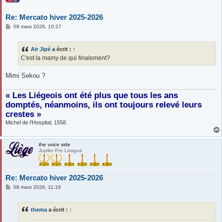
Re: Mercato hiver 2025-2026
M
08 mars 2026, 10:27
e
s
s
Air Jipé
a écrit :
↑
a
g
C'est la mamy de qui finalement?
e
Mimi Sekou ?
« Les Liégeois ont été plus que tous les ans
domptés, néanmoins, ils ont toujours relevé leurs
crestes »
Michel de l’Hospital, 1558.
the voice side
Jupiler Pro League
Re: Mercato hiver 2025-2026
M
08 mars 2026, 11:16
e
s
s
thema
a écrit :
↑
a
g