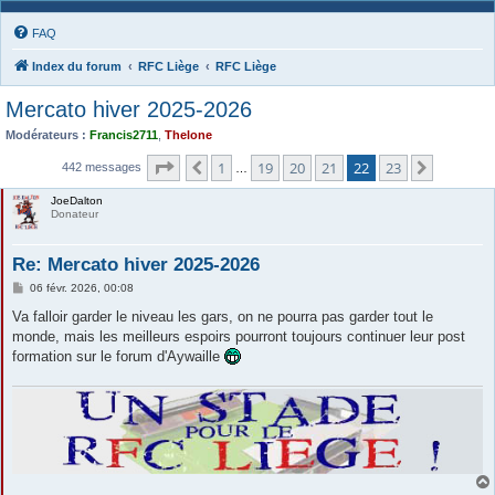
FAQ
Index du forum
RFC Liège
RFC Liège
Mercato hiver 2025-2026
Modérateurs :
Francis2711
,
Thelone
Page
22
sur
23
1
19
20
21
22
23
Précédente
Suivante
442 messages
…
JoeDalton
Donateur
Re: Mercato hiver 2025-2026
M
06 févr. 2026, 00:08
e
s
Va falloir garder le niveau les gars, on ne pourra pas garder tout le
s
monde, mais les meilleurs espoirs pourront toujours continuer leur post
a
g
formation sur le forum d'Aywaille
e