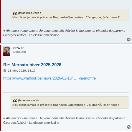
g
e
jfstassen a écrit :
N'oublions jamais le précepte Raphaello-Quarantien : "J'ai gagné, j'm'en fous !"
«
Ah, encore une chose. Je vous conseille d'éviter la mousse au chocolat du patron
»
Georges Abitbol - La classe américaine
CEW 66
Donateur
Re: Mercato hiver 2025-2026
M
13 févr. 2026, 18:17
e
s
https://www.walfoot.be/news/2026-02-13/ ... -la-montre
s
a
g
e
jfstassen a écrit :
N'oublions jamais le précepte Raphaello-Quarantien : "J'ai gagné, j'm'en fous !"
«
Ah, encore une chose. Je vous conseille d'éviter la mousse au chocolat du patron
»
Georges Abitbol - La classe américaine