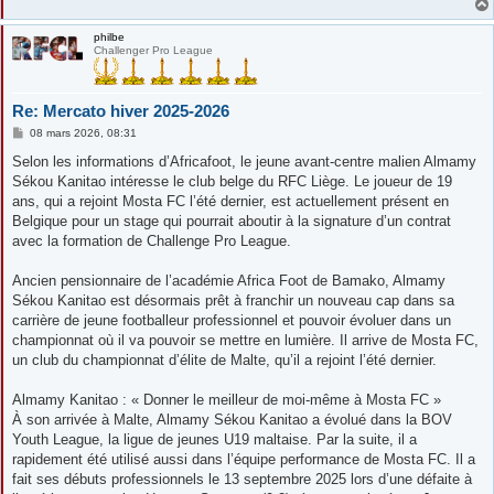
philbe
Challenger Pro League
Re: Mercato hiver 2025-2026
M
08 mars 2026, 08:31
e
s
Selon les informations d’Africafoot, le jeune avant-centre malien Almamy
s
Sékou Kanitao intéresse le club belge du RFC Liège. Le joueur de 19
a
g
ans, qui a rejoint Mosta FC l’été dernier, est actuellement présent en
e
Belgique pour un stage qui pourrait aboutir à la signature d’un contrat
avec la formation de Challenge Pro League.
Ancien pensionnaire de l’académie Africa Foot de Bamako, Almamy
Sékou Kanitao est désormais prêt à franchir un nouveau cap dans sa
carrière de jeune footballeur professionnel et pouvoir évoluer dans un
championnat où il va pouvoir se mettre en lumière. Il arrive de Mosta FC,
un club du championnat d’élite de Malte, qu’il a rejoint l’été dernier.
Almamy Kanitao : « Donner le meilleur de moi-même à Mosta FC »
À son arrivée à Malte, Almamy Sékou Kanitao a évolué dans la BOV
Youth League, la ligue de jeunes U19 maltaise. Par la suite, il a
rapidement été utilisé aussi dans l’équipe performance de Mosta FC. Il a
fait ses débuts professionnels le 13 septembre 2025 lors d’une défaite à