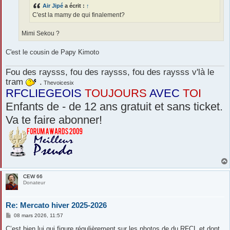
e
Air Jipé
a écrit :
↑
C'est la mamy de qui finalement?
Mimi Sekou ?
C'est le cousin de Papy Kimoto
Fou des raysss, fou des raysss, fou des raysss v'là le
tram
.
Thevoicesix
RFCLIEGEOIS
TOUJOURS
AVEC
TOI
Enfants de - de 12 ans gratuit et sans ticket.
Va te faire abonner!
CEW 66
Donateur
Re: Mercato hiver 2025-2026
M
08 mars 2026, 11:57
e
s
C’est bien lui qui figure régulièrement sur les photos de du RFCL et dont