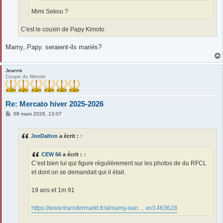
Mimi Sekou ?
C'est le cousin de Papy Kimoto
Mamy,.Papy. seraient-ils mariés?
Jeanmi
Coupe du Monde
Re: Mercato hiver 2025-2026
M
08 mars 2026, 13:07
e
s
s
JoeDalton
a écrit :
↑
a
g
e
CEW 66
a écrit :
↑
C’est bien lui qui figure régulièrement sur les photos de du RFCL
et dont on se demandait qui il était.
19 ans et 1m 91
https://www.transfermarkt.fr/almamy-kan ... er/1463628