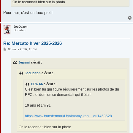
On le reconnait bien sur la photo
Pour moi, c'est un faux profil.
JoeDalton
Donateur
Re: Mercato hiver 2025-2026
M
08 mars 2026, 13:14
e
s
s
Jeanmi
a écrit :
↑
a
g
e
JoeDalton
a écrit :
↑
CEW 66
a écrit :
↑
C’est bien lui qui figure régulièrement sur les photos de du
RFCL et dont on se demandait qui il était.
19 ans et 1m 91
https://www.transfermarkt.fr/almamy-kan ... er/1463628
On le reconnait bien sur la photo