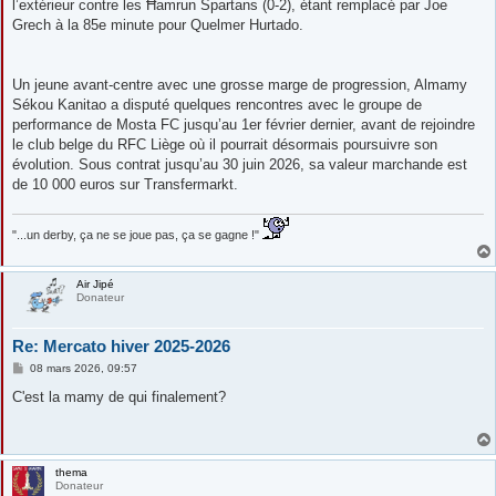
l’extérieur contre les Ħamrun Spartans (0-2), étant remplacé par Joe
Grech à la 85e minute pour Quelmer Hurtado.
Un jeune avant-centre avec une grosse marge de progression, Almamy
Sékou Kanitao a disputé quelques rencontres avec le groupe de
performance de Mosta FC jusqu’au 1er février dernier, avant de rejoindre
le club belge du RFC Liège où il pourrait désormais poursuivre son
évolution. Sous contrat jusqu’au 30 juin 2026, sa valeur marchande est
de 10 000 euros sur Transfermarkt.
"...un derby, ça ne se joue pas, ça se gagne !"
Air Jipé
Donateur
Re: Mercato hiver 2025-2026
M
08 mars 2026, 09:57
e
s
C'est la mamy de qui finalement?
s
a
g
e
thema
Donateur