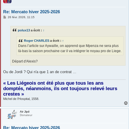
Re: Mercato hiver 2025-2026
M
26 févr. 2026, 11:15
e
s
s
polux13
a écrit :
↑
a
g
e
Roger CHARLES
a écrit :
↑
Dans l’article sur Aywaille, on apprend que Mpenza ne sera plus
là-bas la saison prochaine car il va intégrer le noyau pro de Liege.
Départ d'Alexis?
Ou de Jordi ? Qui n'a que 1 an de contrat ...
« Les Liégeois ont été plus que tous les ans
domptés, néanmoins, ils ont toujours relevé leurs
crestes »
Michel de l’Hospital, 1558.
Air Jipé
Donateur
Re: Mercato hiver 2025-2026