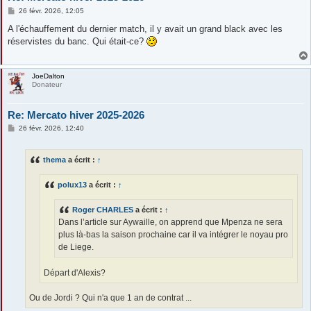
M
26 févr. 2026, 12:05
e
s
A l'échauffement du dernier match, il y avait un grand black avec les
s
réservistes du banc. Qui était-ce?
a
g
e
JoeDalton
Donateur
Re: Mercato hiver 2025-2026
M
26 févr. 2026, 12:40
e
s
s
thema
a écrit :
↑
a
g
e
polux13
a écrit :
↑
Roger CHARLES
a écrit :
↑
Dans l’article sur Aywaille, on apprend que Mpenza ne sera
plus là-bas la saison prochaine car il va intégrer le noyau pro
de Liege.
Départ d'Alexis?
Ou de Jordi ? Qui n'a que 1 an de contrat ...