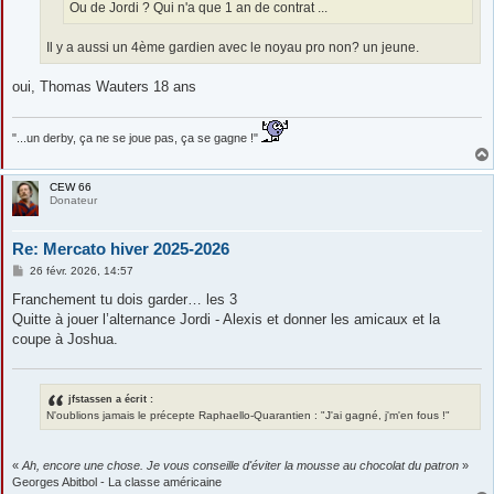
Ou de Jordi ? Qui n'a que 1 an de contrat ...
Il y a aussi un 4ème gardien avec le noyau pro non? un jeune.
oui, Thomas Wauters 18 ans
"...un derby, ça ne se joue pas, ça se gagne !"
CEW 66
Donateur
Re: Mercato hiver 2025-2026
M
26 févr. 2026, 14:57
e
s
Franchement tu dois garder… les 3
s
Quitte à jouer l’alternance Jordi - Alexis et donner les amicaux et la
a
g
coupe à Joshua.
e
jfstassen a écrit :
N'oublions jamais le précepte Raphaello-Quarantien : "J'ai gagné, j'm'en fous !"
«
Ah, encore une chose. Je vous conseille d'éviter la mousse au chocolat du patron
»
Georges Abitbol - La classe américaine