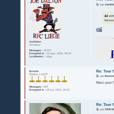
M
par
JoeDal
e
s
s
pol
a
g
Abonnés
e
JoeDalton
Donateur
Messages :
19155
Enregistré le :
15 sept. 2004, 09:04
Localisation :
Liège
Re: Tour 
Bonsink
Division 1 ACFF
M
par
Bonsin
e
s
Merci pour l'
s
Messages :
800
a
Enregistré le :
28 oct. 2015, 18:10
g
e
Re: Tour 
M
par
CEW 6
e