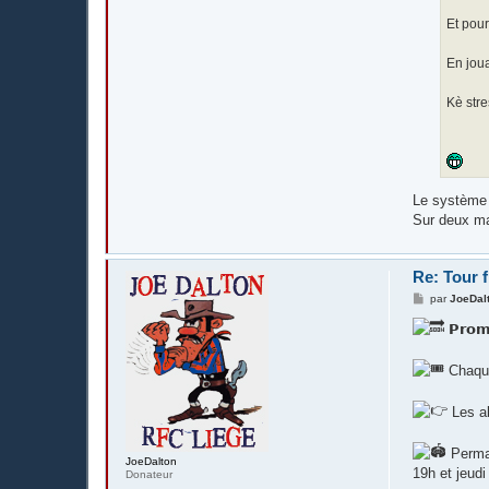
Et pour
En joua
Kè stre
Le système a
Sur deux mat
Re: Tour 
M
par
JoeDal
e
s
𝗣𝗿𝗼
s
a
g
Chaque
e
Les ab
Perman
JoeDalton
19h et jeud
Donateur