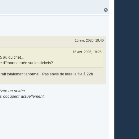
H
a
u
t
15 avr. 2026, 19:40
15 avr. 2026, 19:25
5 au guichet...
e d'énorme ruée sur les tickets?
rait totalement anormal ! Pas envie de faire la file à 22h
ivée en soirée.
ls occupent actuellement.