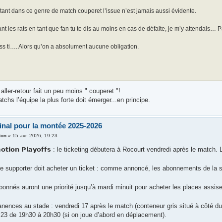
tant dans ce genre de match couperet l’issue n’est jamais aussi évidente.
nt les rats en tant que fan tu te dis au moins en cas de défaite, je m’y attendais… 
ss ti…. Alors qu’on a absolument aucune obligation.
ller-retour fait un peu moins " couperet "!
chs l’équipe la plus forte doit émerger...en principe.
final pour la montée 2025-2026
ton
»
15 avr. 2026, 19:23
𝗼𝘁𝗶𝗼𝗻 𝗣𝗹𝗮𝘆𝗼𝗳𝗳𝘀 : le ticketing débutera à Rocourt vendredi après le matc
 supporter doit acheter un ticket : comme annoncé, les abonnements de la s
onnés auront une priorité jusqu’à mardi minuit pour acheter les places assise
ences au stade : vendredi 17 après le match (conteneur gris situé à côté du
i 23 de 19h30 à 20h30 (si on joue d’abord en déplacement).