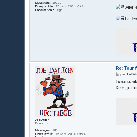
Messages :
19155
Enregistré le :
15 sept. 2004, 09:04
Aller l
Localisation :
Liège
Le dépl
Re: Tour 
M
par
JoeDal
e
s
La seule pri
s
Dites, je m'
a
g
e
JoeDalton
Donateur
Messages :
19155
Enregistré le :
15 sept. 2004, 09:04