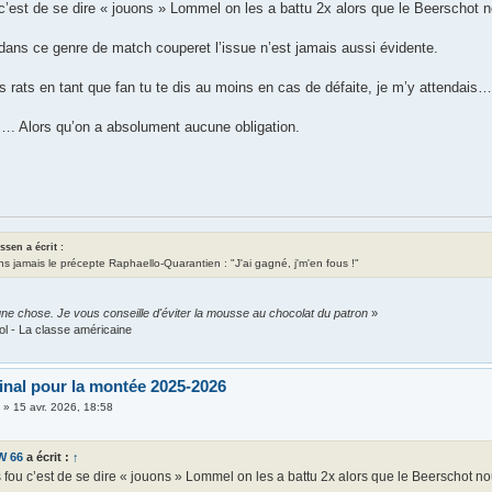
c’est de se dire « jouons » Lommel on les a battu 2x alors que le Beerschot n
 dans ce genre de match couperet l’issue n’est jamais aussi évidente.
s rats en tant que fan tu te dis au moins en cas de défaite, je m’y attendais
i…. Alors qu’on a absolument aucune obligation.
assen a écrit :
ns jamais le précepte Raphaello-Quarantien : "J'ai gagné, j'm'en fous !"
ne chose. Je vous conseille d'éviter la mousse au chocolat du patron
»
ol - La classe américaine
final pour la montée 2025-2026
i
»
15 avr. 2026, 18:58
W 66
a écrit :
↑
 fou c’est de se dire « jouons » Lommel on les a battu 2x alors que le Beerschot no