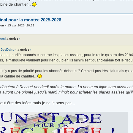
bine de chantier...
final pour la montée 2025-2026
ton
»
15 avr. 2026, 20:21
anmi
a écrit :
↑
JoeDalton
a écrit :
↑
seule priorité abonnés concerne les places assises, pour le reste ça sera dès 21h4
es, je m'inquiète vraiment pour rien ou bien ils minimisent quand-même fort le risqu
il n’y a pas de priorité pour les abonnés debouts ? Ce n'est pas très clair mais ça se
la cabine de chantier...
 débutera à Rocourt vendredi après le match. La vente en ligne sera aussi act
auront une priorité jusqu’à mardi minuit pour acheter les places assises qu’i
eut-être des idées mais je ne le sens pas...