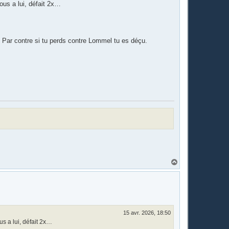
ous a lui, défait 2x…
… Par contre si tu perds contre Lommel tu es déçu.
H
a
u
t
15 avr. 2026, 18:50
us a lui, défait 2x…