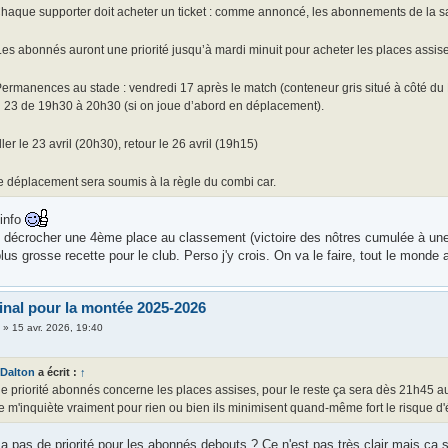
haque supporter doit acheter un ticket : comme annoncé, les abonnements de la sa
es abonnés auront une priorité jusqu’à mardi minuit pour acheter les places assise
ermanences au stade : vendredi 17 après le match (conteneur gris situé à côté du
di 23 de 19h30 à 20h30 (si on joue d’abord en déplacement).
ler le 23 avril (20h30), retour le 26 avril (19h15)
 déplacement sera soumis à la règle du combi car.
'info
 décrocher une 4ème place au classement (victoire des nôtres cumulée à une 
us grosse recette pour le club. Perso j'y crois. On va le faire, tout le monde 
final pour la montée 2025-2026
i
»
15 avr. 2026, 19:40
Dalton
a écrit :
↑
e priorité abonnés concerne les places assises, pour le reste ça sera dès 21h45 au
je m'inquiète vraiment pour rien ou bien ils minimisent quand-même fort le risque d
y a pas de priorité pour les abonnés debouts ? Ce n'est pas très clair mais ça s