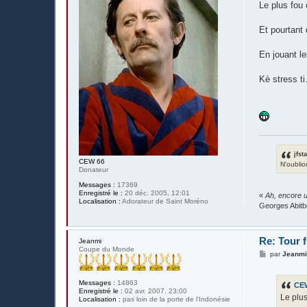
s
Le plus fou 
s
a
g
Et pourtant
e
En jouant le
Kè stress t
jfst
CEW 66
N'oublio
Donateur
Messages :
17369
Enregistré le :
20 déc. 2005, 12:01
«
Ah, encore u
Localisation :
Adorateur de Saint Moréno
Georges Abitb
Re: Tour 
Jeanmi
Coupe du Monde
M
par
Jeanm
e
s
s
Messages :
14863
CE
a
Enregistré le :
02 avr. 2007, 23:00
g
Le plus
Localisation :
pas loin de la porte de l'Indonésie
e