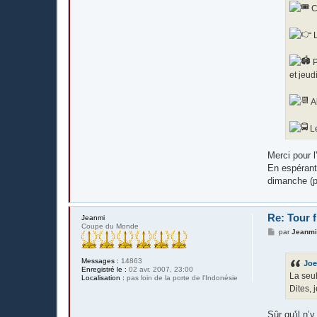
C
L
P
et jeu
Al
Le
Merci pour l
En espérant
dimanche (pl
Re: Tour 
Jeanmi
Coupe du Monde
M
par
Jeanm
e
s
s
Messages :
14863
Joe
a
Enregistré le :
02 avr. 2007, 23:00
g
La seul
Localisation :
pas loin de la porte de l'Indonésie
e
Dites, 
Sûr qu'il n’