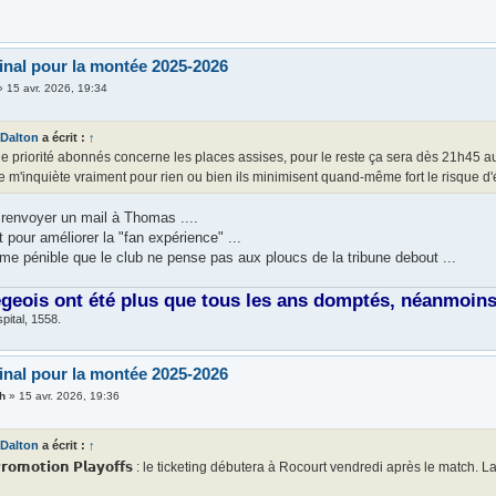
final pour la montée 2025-2026
»
15 avr. 2026, 19:34
Dalton
a écrit :
↑
e priorité abonnés concerne les places assises, pour le reste ça sera dès 21h45 au
je m'inquiète vraiment pour rien ou bien ils minimisent quand-même fort le risque d
 renvoyer un mail à Thomas ....
st pour améliorer la "fan expérience" ...
me pénible que le club ne pense pas aux ploucs de la tribune debout ...
égeois ont été plus que tous les ans domptés, néanmoins, 
pital, 1558.
final pour la montée 2025-2026
h
»
15 avr. 2026, 19:36
Dalton
a écrit :
↑
𝗿𝗼𝗺𝗼𝘁𝗶𝗼𝗻 𝗣𝗹𝗮𝘆𝗼𝗳𝗳𝘀 : le ticketing débutera à Rocourt vendredi après le match