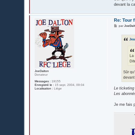
devant la ca
Re: Tour 
M
par
JoeDal
e
s
s
Je
a
g
e
La 
Dit
JoeDalton
Sûr qu'
Donateur
devant 
Messages :
19155
Enregistré le :
15 sept. 2004, 09:04
Le ticketing
Localisation :
Liège
Les abonnés 
Je me fais p