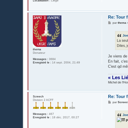
Localisation :
Liège
Re: Tour 
M
par
thema
e
s
s
Joe
a
g
La seul
e
Dites, 
thema
Donateur
Je viens de
Messages :
3684
En fait, c'e
Enregistré le :
14 sept. 2004, 21:49
C'est qd mê
« Les Li
Michel de l’Hos
Re: Tour 
Screech
Division 2 ACFF
M
par
Screec
e
s
s
Messages :
467
Joe
a
Enregistré le :
18 déc. 2017, 00:27
g
𝗣
e