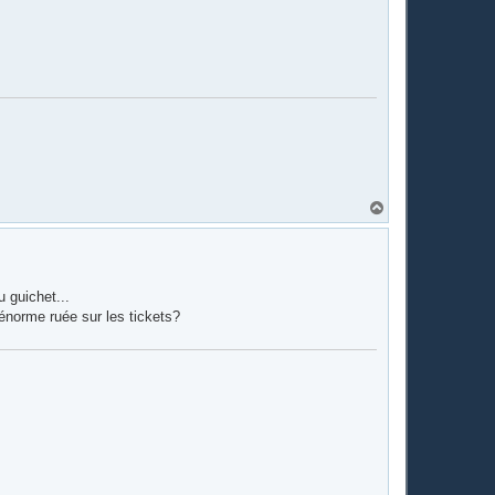
H
a
u
t
 guichet...
'énorme ruée sur les tickets?