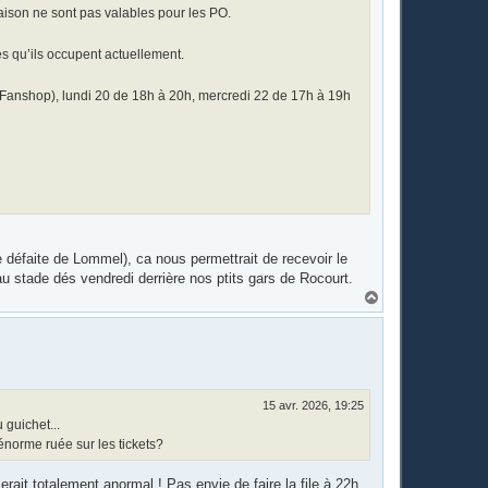
ison ne sont pas valables pour les PO.
s qu’ils occupent actuellement.
 Fanshop), lundi 20 de 18h à 20h, mercredi 22 de 17h à 19h
défaite de Lommel), ca nous permettrait de recevoir le
au stade dés vendredi derrière nos ptits gars de Rocourt.
H
a
u
t
15 avr. 2026, 19:25
 guichet...
'énorme ruée sur les tickets?
erait totalement anormal ! Pas envie de faire la file à 22h