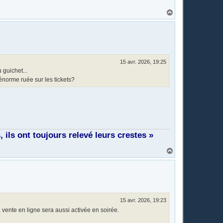
H
a
u
t
15 avr. 2026, 19:25
 guichet...
'énorme ruée sur les tickets?
ils ont toujours relevé leurs crestes »
H
a
u
t
15 avr. 2026, 19:23
. La vente en ligne sera aussi activée en soirée.