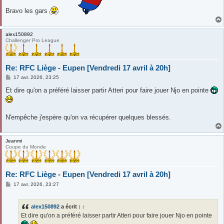
Bravo les gars
alex150892
Challenger Pro League
Re: RFC Liège - Eupen [Vendredi 17 avril à 20h]
M
17 avr. 2026, 23:25
e
s
Et dire qu'on a préféré laisser partir Atteri pour faire jouer Njo en pointe
s
a
g
e
N'empêche j'espère qu'on va récupérer quelques blessés.
Jeanmi
Coupe du Monde
Re: RFC Liège - Eupen [Vendredi 17 avril à 20h]
M
17 avr. 2026, 23:27
e
s
s
alex150892
a écrit :
↑
a
g
Et dire qu'on a préféré laisser partir Atteri pour faire jouer Njo en pointe
e