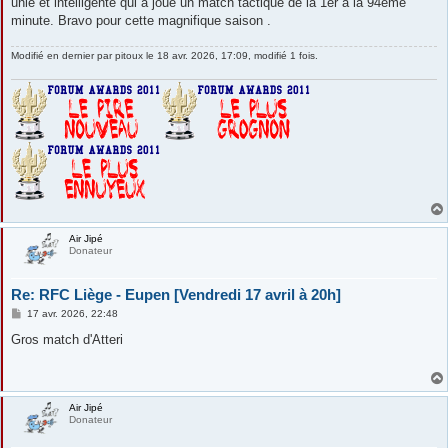
unie et intelligente qui a joué un match tactique de la 1er a la 94eme
minute. Bravo pour cette magnifique saison .
Modifié en dernier par
pitoux
le 18 avr. 2026, 17:09, modifié 1 fois.
Air Jipé
Donateur
Re: RFC Liège - Eupen [Vendredi 17 avril à 20h]
M
17 avr. 2026, 22:48
e
s
Gros match d'Atteri
s
a
g
e
Air Jipé
Donateur