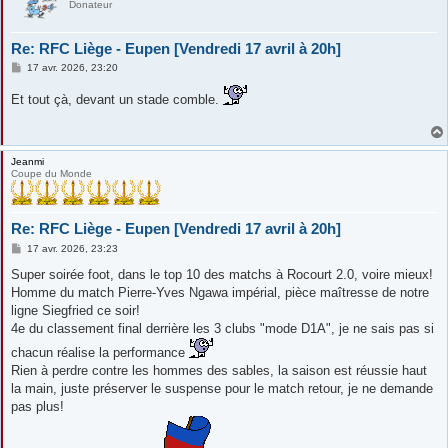
Donateur
Re: RFC Liège - Eupen [Vendredi 17 avril à 20h]
M
17 avr. 2026, 23:20
e
s
Et tout çà, devant un stade comble.
s
a
g
e
Jeanmi
Coupe du Monde
Re: RFC Liège - Eupen [Vendredi 17 avril à 20h]
M
17 avr. 2026, 23:23
e
s
Super soirée foot, dans le top 10 des matchs à Rocourt 2.0, voire mieux!
s
Homme du match Pierre-Yves Ngawa impérial, pièce maîtresse de notre
a
g
ligne Siegfried ce soir!
e
4e du classement final derrière les 3 clubs "mode D1A", je ne sais pas si
chacun réalise la performance
Rien à perdre contre les hommes des sables, la saison est réussie haut
la main, juste préserver le suspense pour le match retour, je ne demande
pas plus!