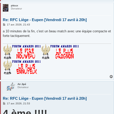
pitoux
Donateur
Re: RFC Liège - Eupen [Vendredi 17 avril à 20h]
M
17 avr. 2026, 21:43
e
s
a 10 minutes de la fin, c'est un beau match avec une équipe compacte et
s
forte tactiquement.
a
g
e
Air Jipé
Donateur
Re: RFC Liège - Eupen [Vendredi 17 avril à 20h]
M
17 avr. 2026, 21:53
e
4 ème !!!!
s
s