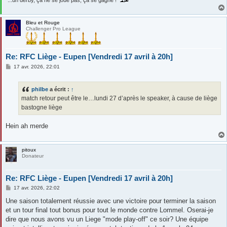
"...un derby, ça ne se joue pas, ça se gagne !"
Bleu et Rouge
Challenger Pro League
Re: RFC Liège - Eupen [Vendredi 17 avril à 20h]
M
17 avr. 2026, 22:01
e
s
s
philbe
a écrit :
↑
a
g
match retour peut être le…lundi 27 d’après le speaker, à cause de liège
e
bastogne liège
Hein ah merde
pitoux
Donateur
Re: RFC Liège - Eupen [Vendredi 17 avril à 20h]
M
17 avr. 2026, 22:02
e
s
Une saison totalement réussie avec une victoire pour terminer la saison
s
et un tour final tout bonus pour tout le monde contre Lommel. Oserai-je
a
g
dire que nous avons vu un Liege "mode play-off" ce soir? Une équipe
e