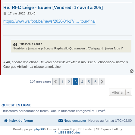
Re: RFC Liège - Eupen [Vendredi 17 avril à 20h]
M
17 avr. 2026, 23:45
e
s
https://www.walfoot.be/news/2026-04-17/ ... tour-final
s
a
g
e
jfstassen a écrit :
N'oublions jamais le précepte Raphaello-Quarantien : "J'ai gagné, j'm'en fous !"
«
Ah, encore une chose. Je vous conseille d'éviter la mousse au chocolat du patron
»
Georges Abitbol - La classe américaine
1
2
3
4
5
6
Précédente
Suivante
104 messages
Aller à
QUI EST EN LIGNE
Utilisateurs parcourant ce forum : Aucun utilisateur enregistré et 1 invité
Index du forum
Nous contacter
Heures au format
UTC+02:00
Développé par
phpBB
® Forum Software © phpBB Limited | SE Square Left by
PhpBB3 BBCodes