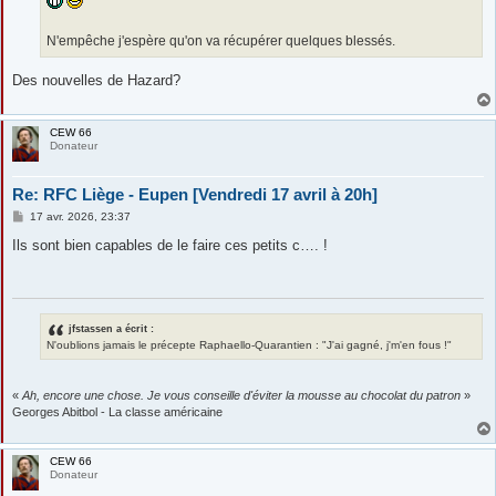
N'empêche j'espère qu'on va récupérer quelques blessés.
Des nouvelles de Hazard?
CEW 66
Donateur
Re: RFC Liège - Eupen [Vendredi 17 avril à 20h]
M
17 avr. 2026, 23:37
e
s
Ils sont bien capables de le faire ces petits c…. !
s
a
g
e
jfstassen a écrit :
N'oublions jamais le précepte Raphaello-Quarantien : "J'ai gagné, j'm'en fous !"
«
Ah, encore une chose. Je vous conseille d'éviter la mousse au chocolat du patron
»
Georges Abitbol - La classe américaine
CEW 66
Donateur