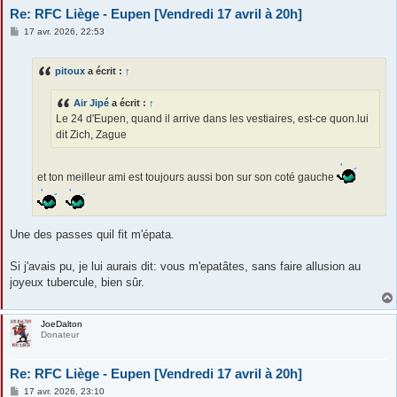
Re: RFC Liège - Eupen [Vendredi 17 avril à 20h]
M
17 avr. 2026, 22:53
e
s
s
pitoux
a écrit :
↑
a
g
e
Air Jipé
a écrit :
↑
Le 24 d'Eupen, quand il arrive dans les vestiaires, est-ce quon.lui
dit Zich, Zague
et ton meilleur ami est toujours aussi bon sur son coté gauche
Une des passes quil fit m'épata.
Si j'avais pu, je lui aurais dit: vous m'epatâtes, sans faire allusion au
joyeux tubercule, bien sûr.
JoeDalton
Donateur
Re: RFC Liège - Eupen [Vendredi 17 avril à 20h]
M
17 avr. 2026, 23:10