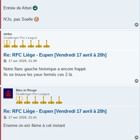
a
g
Entrée de Atteri
e
N'Jo, pas.Soelle
simba
Challenger Pro League
Re: RFC Liège - Eupen [Vendredi 17 avril à 20h]
M
17 avr. 2026, 21:39
e
s
Notre flanc gauche historique a encore frappé.
s
Ils se trouve les yeux fermés ces 2 là.
a
g
e
Bleu et Rouge
Challenger Pro League
Re: RFC Liège - Eupen [Vendredi 17 avril à 20h]
M
17 avr. 2026, 21:41
e
s
Enorme on est 4ème à cet instant
s
a
g
e