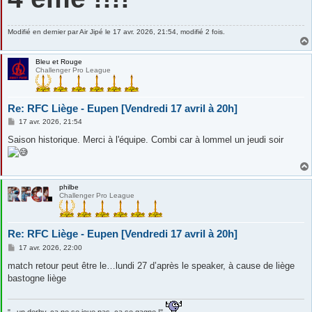
a
g
e
Modifié en dernier par
Air Jipé
le 17 avr. 2026, 21:54, modifié 2 fois.
Bleu et Rouge
Challenger Pro League
Re: RFC Liège - Eupen [Vendredi 17 avril à 20h]
M
17 avr. 2026, 21:54
e
s
Saison historique. Merci à l'équipe. Combi car à lommel un jeudi soir
s
a
g
e
philbe
Challenger Pro League
Re: RFC Liège - Eupen [Vendredi 17 avril à 20h]
M
17 avr. 2026, 22:00
e
s
match retour peut être le…lundi 27 d’après le speaker, à cause de liège
s
bastogne liège
a
g
e