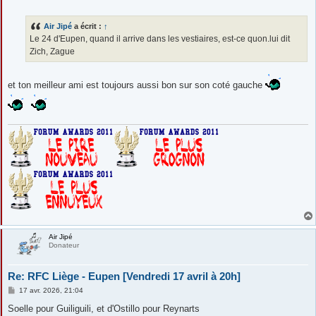
e
s
s
Air Jipé
a écrit :
↑
a
g
Le 24 d'Eupen, quand il arrive dans les vestiaires, est-ce quon.lui dit
e
Zich, Zague
et ton meilleur ami est toujours aussi bon sur son coté gauche
Air Jipé
Donateur
Re: RFC Liège - Eupen [Vendredi 17 avril à 20h]
M
17 avr. 2026, 21:04
e
s
Soelle pour Guiliguili, et d'Ostillo pour Reynarts
s