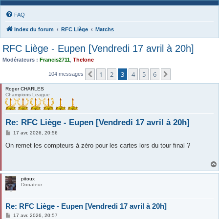
FAQ
Index du forum
RFC Liège
Matchs
RFC Liège - Eupen [Vendredi 17 avril à 20h]
Modérateurs :
Francis2711
,
Thelone
1
2
3
4
5
6
Précédente
Suivante
104 messages
Roger CHARLES
Champions League
Re: RFC Liège - Eupen [Vendredi 17 avril à 20h]
M
17 avr. 2026, 20:56
e
s
On remet les compteurs à zéro pour les cartes lors du tour final ?
s
a
g
e
pitoux
Donateur
Re: RFC Liège - Eupen [Vendredi 17 avril à 20h]
M
17 avr. 2026, 20:57