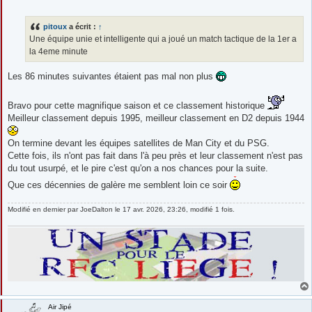
e
s
s
pitoux
a écrit :
↑
a
g
Une équipe unie et intelligente qui a joué un match tactique de la 1er a
e
la 4eme minute
Les 86 minutes suivantes étaient pas mal non plus
Bravo pour cette magnifique saison et ce classement historique
Meilleur classement depuis 1995, meilleur classement en D2 depuis 1944
On termine devant les équipes satellites de Man City et du PSG.
Cette fois, ils n'ont pas fait dans l'à peu près et leur classement n'est pas
du tout usurpé, et le pire c'est qu'on a nos chances pour la suite.
Que ces décennies de galère me semblent loin ce soir
Modifié en dernier par
JoeDalton
le 17 avr. 2026, 23:26, modifié 1 fois.
Air Jipé