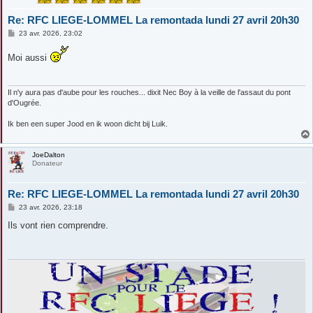
Re: RFC LIEGE-LOMMEL La remontada lundi 27 avril 20h30
M
23 avr. 2026, 23:02
e
s
Moi aussi
s
a
g
e
Il n'y aura pas d'aube pour les rouches... dixit Nec Boy à la veille de l'assaut du pont
d'Ougrée.
Ik ben een super Jood en ik woon dicht bij Luik.
JoeDalton
Donateur
Re: RFC LIEGE-LOMMEL La remontada lundi 27 avril 20h30
M
23 avr. 2026, 23:18
e
s
Ils vont rien comprendre.
s
a
g
e