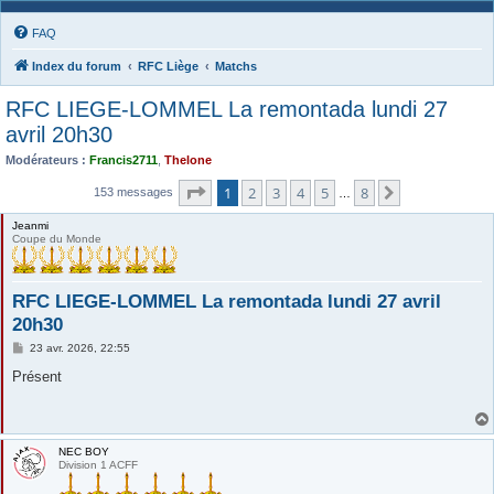
FAQ
Index du forum
RFC Liège
Matchs
RFC LIEGE-LOMMEL La remontada lundi 27
avril 20h30
Modérateurs :
Francis2711
,
Thelone
Page
1
sur
8
1
2
3
4
5
8
Suivante
153 messages
…
Jeanmi
Coupe du Monde
RFC LIEGE-LOMMEL La remontada lundi 27 avril
20h30
M
23 avr. 2026, 22:55
e
s
Présent
s
a
g
e
NEC BOY
Division 1 ACFF