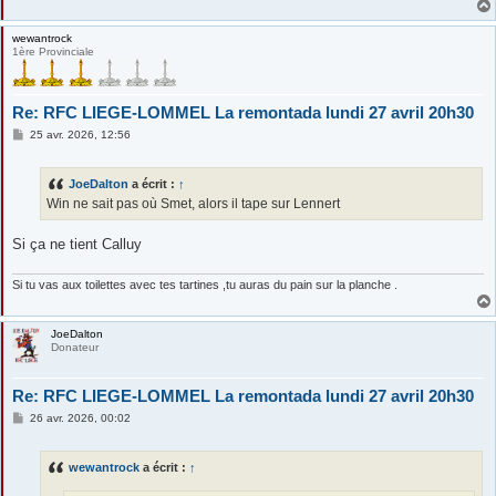
wewantrock
1ère Provinciale
Re: RFC LIEGE-LOMMEL La remontada lundi 27 avril 20h30
M
25 avr. 2026, 12:56
e
s
s
JoeDalton
a écrit :
↑
a
g
Win ne sait pas où Smet, alors il tape sur Lennert
e
Si ça ne tient Calluy
Si tu vas aux toilettes avec tes tartines ,tu auras du pain sur la planche .
JoeDalton
Donateur
Re: RFC LIEGE-LOMMEL La remontada lundi 27 avril 20h30
M
26 avr. 2026, 00:02
e
s
s
wewantrock
a écrit :
↑
a
g