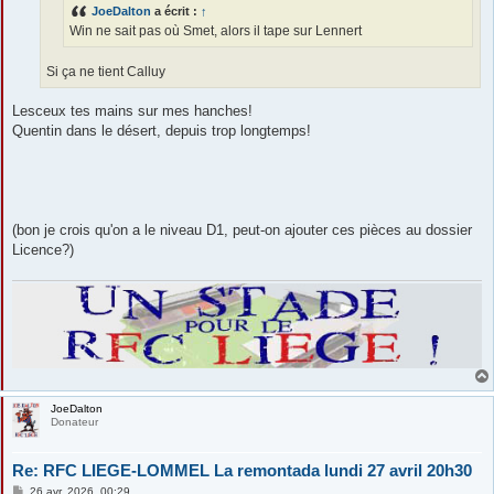
e
JoeDalton
a écrit :
↑
Win ne sait pas où Smet, alors il tape sur Lennert
Si ça ne tient Calluy
Lesceux tes mains sur mes hanches!
Quentin dans le désert, depuis trop longtemps!
(bon je crois qu'on a le niveau D1, peut-on ajouter ces pièces au dossier
Licence?)
JoeDalton
Donateur
Re: RFC LIEGE-LOMMEL La remontada lundi 27 avril 20h30
M
26 avr. 2026, 00:29