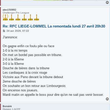
alex150892
Challenger Pro League
Re: RFC LIEGE-LOMMEL La remontada lundi 27 avril 20h30
M
24 avr. 2026, 07:22
e
s
J'annonce:
s
a
g
On gagne enfin ce foutu pile ou face
e
1-0 à la mi temps
On met un bordel pas possible en tribune.
2-0 à la 65eme
3-0 à la 93eme
Douche de bières dans la tribune
Les cardiaques à la croix rouge
Victoire aux Peno devant la tribune debout
2eme douche de bières
On souhaite un bon retour aux Limbourgeois
On encense nos joueurs.
Mardi matin on appelle le boss pour dire qu'on ne sait pas venir bosser.
Bonsink
Division 1 ACFF