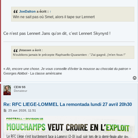
e
s
s
JoeDalton
a écrit :
↑
a
g
Win ne sait pas où Smet, alors il tape sur Lennert
e
Ce n’est pas Lennert Jans qu’on dit, c’est Lennert Skynyrd !
jfstassen a écrit :
N'oublions jamais le précepte Raphaello-Quarantien : "J'ai gagné, j'm'en fous !"
«
Ah, encore une chose. Je vous conseille d'éviter la mousse au chocolat du patron
»
Georges Abitbol - La classe américaine
CEW 66
Donateur
Re: RFC LIEGE-LOMMEL La remontada lundi 27 avril 20h30
M
25 avr. 2026, 11:51
e
s
s
a
g
e