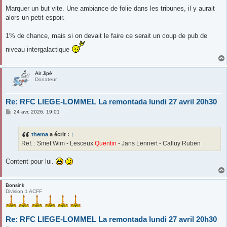
e
s
Marquer un but vite. Une ambiance de folie dans les tribunes, il y aurait
s
alors un petit espoir.
a
g
e
1% de chance, mais si on devait le faire ce serait un coup de pub de
niveau intergalactique
Air Jipé
Donateur
Re: RFC LIEGE-LOMMEL La remontada lundi 27 avril 20h30
M
24 avr. 2026, 19:01
e
s
s
thema
a écrit :
↑
a
g
Ref. : Smet Wim - Lesceux
Quentin
- Jans Lennert - Calluy Ruben
e
Content pour lui.
Bonsink
Division 1 ACFF
Re: RFC LIEGE-LOMMEL La remontada lundi 27 avril 20h30