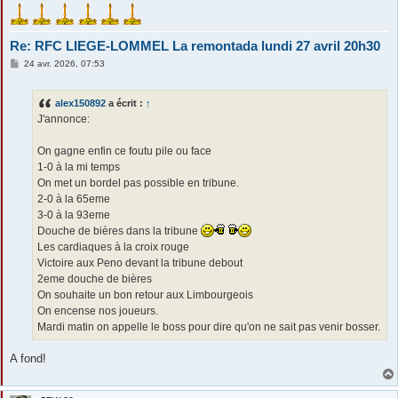
Re: RFC LIEGE-LOMMEL La remontada lundi 27 avril 20h30
M
24 avr. 2026, 07:53
e
s
s
alex150892
a écrit :
↑
a
g
J'annonce:
e
On gagne enfin ce foutu pile ou face
1-0 à la mi temps
On met un bordel pas possible en tribune.
2-0 à la 65eme
3-0 à la 93eme
Douche de bières dans la tribune
Les cardiaques à la croix rouge
Victoire aux Peno devant la tribune debout
2eme douche de bières
On souhaite un bon retour aux Limbourgeois
On encense nos joueurs.
Mardi matin on appelle le boss pour dire qu'on ne sait pas venir bosser.
A fond!