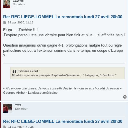
CEW 66
Donateur
Re: RFC LIEGE-LOMMEL La remontada lundi 27 avril 20h30
M
24 avr. 2026, 11:19
e
s
Et ça…. J’achète !!!!
s
J’espère perso juste une victoire pour bien finir et plus… si affinités hein !
a
g
e
Question imaginons qu’on gagne 4-1, prolongations malgré tout ou règle
particulière de but à l’extérieur comme dans le temps en coupe d’Europe
?
jfstassen a écrit :
N'oublions jamais le précepte Raphaello-Quarantien : "J'ai gagné, j'm'en fous !"
«
Ah, encore une chose. Je vous conseille d'éviter la mousse au chocolat du patron
»
Georges Abitbol - La classe américaine
TOS
Donateur
Re: RFC LIEGE-LOMMEL La remontada lundi 27 avril 20h30
M
24 avr. 2026, 12:46