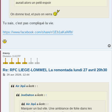
aurait alors un petit espoir
On donne tout, et puis on verra
Tu sais, c'est pas compliqué la vie.
https://www.facebook.com/share/r/1Eb1aKaW8t/
thierry
Division 3 ACFF
Re: RFC LIEGE-LOMMEL La remontada lundi 27 avril 20h30
M
26 avr. 2026, 12:44
e
s
s
Air Jipé
a écrit :
↑
a
g
e
JoeDalton
a écrit :
↑
Air Jipé
a écrit :
↑
Marquer un but vite. Une ambiance de folie dans les