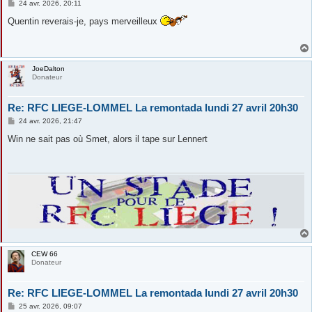
M
24 avr. 2026, 20:11
e
s
Quentin reverais-je, pays merveilleux
s
a
g
e
JoeDalton
Donateur
Re: RFC LIEGE-LOMMEL La remontada lundi 27 avril 20h30
M
24 avr. 2026, 21:47
e
s
Win ne sait pas où Smet, alors il tape sur Lennert
s
a
g
e
CEW 66
Donateur
Re: RFC LIEGE-LOMMEL La remontada lundi 27 avril 20h30
M
25 avr. 2026, 09:07