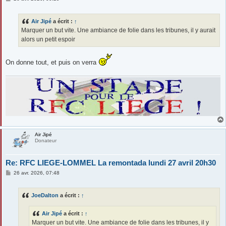
e
s
s
Air Jipé
a écrit :
↑
a
g
Marquer un but vite. Une ambiance de folie dans les tribunes, il y aurait
e
alors un petit espoir
On donne tout, et puis on verra
Air Jipé
Donateur
Re: RFC LIEGE-LOMMEL La remontada lundi 27 avril 20h30
M
26 avr. 2026, 07:48
e
s
s
JoeDalton
a écrit :
↑
a
g
e
Air Jipé
a écrit :
↑
Marquer un but vite. Une ambiance de folie dans les tribunes, il y