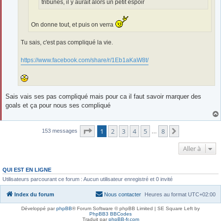
tribunes, il y aurait alors un petit espoir
On donne tout, et puis on verra
Tu sais, c'est pas compliqué la vie.
https://www.facebook.com/share/r/1Eb1aKaW8t/
Sais vais ses pas compliqué mais pour ca il faut savoir marquer des
goals et ça pour nous ses compliqué
Page
1
sur
8
1
2
3
4
5
8
Suivante
153 messages
…
Aller à
QUI EST EN LIGNE
Utilisateurs parcourant ce forum : Aucun utilisateur enregistré et 0 invité
Index du forum
Nous contacter
Heures au format
UTC+02:00
Développé par
phpBB
® Forum Software © phpBB Limited | SE Square Left by
PhpBB3 BBCodes
Traduit par
phpBB-fr.com