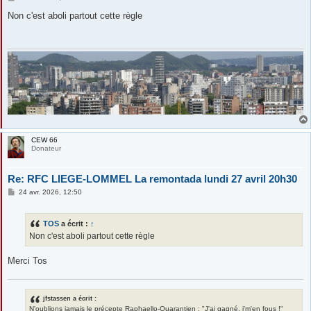
e
s
Non c'est aboli partout cette règle
s
a
g
e
CEW 66
Donateur
Re: RFC LIEGE-LOMMEL La remontada lundi 27 avril 20h30
M
24 avr. 2026, 12:50
e
s
s
TOS
a écrit :
↑
a
g
Non c'est aboli partout cette règle
e
Merci Tos
jfstassen a écrit :
N'oublions jamais le précepte Raphaello-Quarantien : "J'ai gagné, j'm'en fous !"