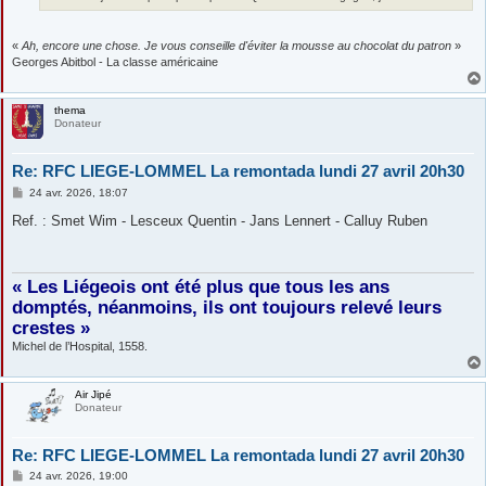
«
Ah, encore une chose. Je vous conseille d'éviter la mousse au chocolat du patron
»
Georges Abitbol - La classe américaine
thema
Donateur
Re: RFC LIEGE-LOMMEL La remontada lundi 27 avril 20h30
M
24 avr. 2026, 18:07
e
s
Ref. : Smet Wim - Lesceux Quentin - Jans Lennert - Calluy Ruben
s
a
g
e
« Les Liégeois ont été plus que tous les ans
domptés, néanmoins, ils ont toujours relevé leurs
crestes »
Michel de l’Hospital, 1558.
Air Jipé
Donateur
Re: RFC LIEGE-LOMMEL La remontada lundi 27 avril 20h30
M
24 avr. 2026, 19:00