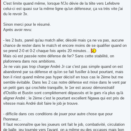
C'est limite quand même, lorsque N'Jo dévie de la tête vers Lefebvre
celui-ci est quasi sur la même ligne qu'un défenseur, ça va très vite j'ai
du le revoir 3x.
Sinon merci pour le résumé.
Après avoir revu:
- les 2 buts, pareil qu'au match aller, désolé mais ça ne va pas, aucune
chance de rester dans le match et encore moins de se qualifier quand on
se prend 2-0 et 0-2 chaque fois après 20 minutes...
Mais où est passée notre défense de fer? Sans cette stabilité, on
plafonnera dans nos ambitions.
Je ne vais pas trop charger André Jr car c'est pas simple quand on est
abandonné par sa défense et qu'on se fait fusiller à bout pourtant, mais
bon il n'est quand même pas hyper décisif en tous cas le 2ème but me
semble évitable. Dans les 2 cas notre défense est mise dans le vent par
un petit gars qui crochète tranquille, le 1er est assez démonstratif
d'Ostillo et Bustin sont complètement dépassés et le gars n'a plus qu'à
aligner André ; le 2ème c'est le pourtant excellent Ngawa qui est pris de
vitesse mais André doit faire le job je trouve.
- difficile dans ces conditions de jouer pour autre chose que pour
l'honneur...
Il faut reconnaître que les joueurs ont fait le job, combativité, circulation
de balle, jeu tournée vers l'avant, on a même eu des occases mais bon