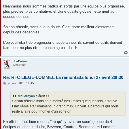
Néanmoins nous sommes battus et sortis par une équipe plus organisée,
plus précise, plus combative, et d'une qualité globale nettement au
dessus de nous.
Saison réussie, sans aucun doute. C'est notre meilleur classement
depuis des décénnies.
L'objectif étant de progresser chaque année, ils savent ce qu'ils doivent
faire pour ne plus étre le punching-ball du TF.
JoeDalton
Donateur
Re: RFC LIEGE-LOMMEL La remontada lundi 27 avril 20h30
M
28 avr. 2026, 10:45
e
s
s
Mr Saroyan
a écrit :
↑
a
g
Saison réussie mais on a montré nos limites quelques fois je trouve.
e
Finir 4ème était vraiment un grand max. On voit le parcours qui nous
reste à faire pour monter d'un échelon
En effet, il faut bien reconnaître qu'il y avait un sacré groupe de 4
équipes au dessus du lot, Beveren, Courtrai, Beerschot et Lommel,