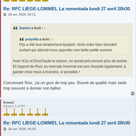
Re: RFC LIEGE-LOMMEL La remontada lundi 27 avril 20h30
M
28 avr. 2026, 00:21
e
s
s
Jeanmi
a écrit :
↑
a
g
e
polyvilla
a écrit :
↑
N'jo a été tout simplement épatant. Voilà notre futur transfert
sortant qui ddvrait nous apporter une belle petite somme.
Avec N’jo et Diouf toute la saison, on aurait pris encore plus de points.
Et l'apport de Ruiz au mercato hivernal est une réussite également, à
garder chez nous à tout prix, si possible !
Concernant Ruiz, j'ai un gout de trop peu. Bourré de qualité mais tarde
trop souvent à donner son ballon
EmmaC
Division 1 ACFF
Re: RFC LIEGE-LOMMEL La remontada lundi 27 avril 20h30
M
28 avr. 2026, 00:23
e
s