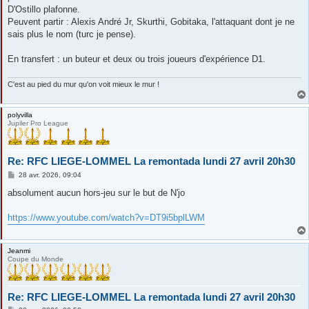
D'Ostillo plafonne.
Peuvent partir : Alexis André Jr, Skurthi, Gobitaka, l'attaquant dont je ne
sais plus le nom (turc je pense).
En transfert : un buteur et deux ou trois joueurs d'expérience D1.
C'est au pied du mur qu'on voit mieux le mur !
polyvilla
Jupiler Pro League
Re: RFC LIEGE-LOMMEL La remontada lundi 27 avril 20h30
M
28 avr. 2026, 09:04
e
s
absolument aucun hors-jeu sur le but de N'jo
s
a
g
https://www.youtube.com/watch?v=DT9i5bplLWM
e
Jeanmi
Coupe du Monde
Re: RFC LIEGE-LOMMEL La remontada lundi 27 avril 20h30