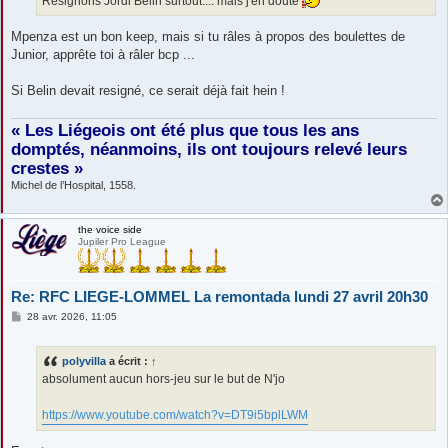
Resignons Jordi Belin surtout.... mais j'en doute
Mpenza est un bon keep, mais si tu râles à propos des boulettes de
Junior, apprête toi à râler bcp ...
Si Belin devait resigné, ce serait déjà fait hein !
« Les Liégeois ont été plus que tous les ans
domptés, néanmoins, ils ont toujours relevé leurs
crestes »
Michel de l’Hospital, 1558.
the voice side
Jupiler Pro League
Re: RFC LIEGE-LOMMEL La remontada lundi 27 avril 20h30
M
28 avr. 2026, 11:05
e
s
s
polyvilla
a écrit :
↑
a
g
absolument aucun hors-jeu sur le but de N'jo
e
https://www.youtube.com/watch?v=DT9i5bplLWM