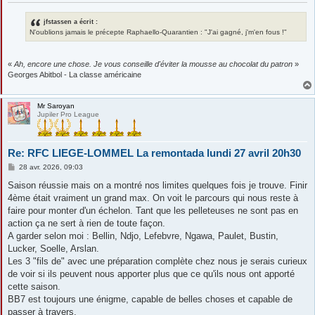
jfstassen a écrit :
N'oublions jamais le précepte Raphaello-Quarantien : "J'ai gagné, j'm'en fous !"
«
Ah, encore une chose. Je vous conseille d'éviter la mousse au chocolat du patron
»
Georges Abitbol - La classe américaine
Mr Saroyan
Jupiler Pro League
Re: RFC LIEGE-LOMMEL La remontada lundi 27 avril 20h30
M
28 avr. 2026, 09:03
e
s
Saison réussie mais on a montré nos limites quelques fois je trouve. Finir
s
4ème était vraiment un grand max. On voit le parcours qui nous reste à
a
g
faire pour monter d'un échelon. Tant que les pelleteuses ne sont pas en
e
action ça ne sert à rien de toute façon.
A garder selon moi : Bellin, Ndjo, Lefebvre, Ngawa, Paulet, Bustin,
Lucker, Soelle, Arslan.
Les 3 "fils de" avec une préparation complète chez nous je serais curieux
de voir si ils peuvent nous apporter plus que ce qu'ils nous ont apporté
cette saison.
BB7 est toujours une énigme, capable de belles choses et capable de
passer à travers.