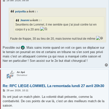
M
28 avr. 2026, 09:59
e
s
s
polyvilla
a écrit :
↑
a
g
e
Jeanmi
a écrit :
↑
Seuntiens de Lommel, il me semble que j’ai joué contre lui en
corpo il y a 20 ans
Faute de frappe, 30 au lieu de 20, mais bonne nuit tout de même
Possible oui
. Mais sains ironie quand on voit ce gars se déplacer sur
le terrain on pourrait en rire et certains en tribune ne s'en sont pas privé
mais c'est un attaquant comme ça qui nous a manqué cette saison et
hier en particulier ! Son assist sur le 2e but était chirurgical !
Air Jipé
Donateur
Re: RFC LIEGE-LOMMEL La remontada lundi 27 avril 20h30
M
28 avr. 2026, 10:11
e
s
Ils ont joué un match plein. La volonté était présente, comme la
s
combativité. De ces points de vue là, c'est un des meilleurs match de la
a
g
saison.
e