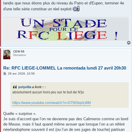
tandis que nous étions plus du niveau du Patro et d'Eupen, terminer 4e
d'une telle série constitue un réel exploit
CEW 66
Donateur
Re: RFC LIEGE-LOMMEL La remontada lundi 27 avril 20h30
M
28 avr. 2026, 10:56
e
s
s
polyvilla
a écrit :
↑
a
g
absolument aucun hors-jeu sur le but de N'jo
e
https://www.youtube.com/watch?v=DT9i5bplLWM
Quelle « surprise ».
Je suis d’accord que l’on ne devienne pas des Calimeros comme un bord
de Meuse, mais il faut quand même avouer que lorsque l’on a un référé
néerlandophone souvent il est (ou l’un de ses juges de touche) partisan