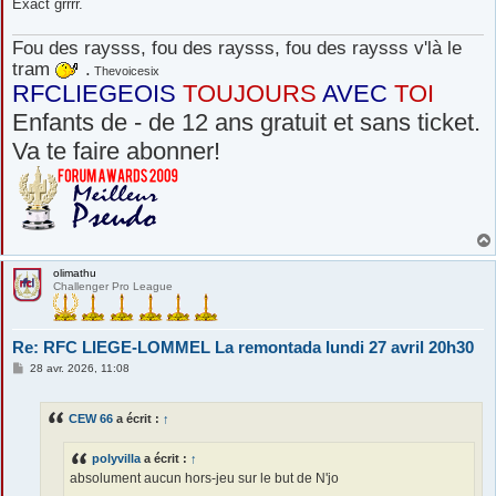
Exact grrrr.
Fou des raysss, fou des raysss, fou des raysss v'là le
tram
.
Thevoicesix
RFCLIEGEOIS
TOUJOURS
AVEC
TOI
Enfants de - de 12 ans gratuit et sans ticket.
Va te faire abonner!
olimathu
Challenger Pro League
Re: RFC LIEGE-LOMMEL La remontada lundi 27 avril 20h30
M
28 avr. 2026, 11:08
e
s
s
CEW 66
a écrit :
↑
a
g
e
polyvilla
a écrit :
↑
absolument aucun hors-jeu sur le but de N'jo