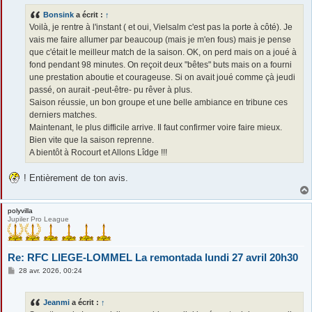
s
Bonsink
a écrit :
↑
a
g
Voilà, je rentre à l'instant ( et oui, Vielsalm c'est pas la porte à côté). Je
e
vais me faire allumer par beaucoup (mais je m'en fous) mais je pense
que c'était le meilleur match de la saison. OK, on perd mais on a joué à
fond pendant 98 minutes. On reçoit deux "bêtes" buts mais on a fourni
une prestation aboutie et courageuse. Si on avait joué comme çà jeudi
passé, on aurait -peut-être- pu rêver à plus.
Saison réussie, un bon groupe et une belle ambiance en tribune ces
derniers matches.
Maintenant, le plus difficile arrive. Il faut confirmer voire faire mieux.
Bien vite que la saison reprenne.
A bientôt à Rocourt et Allons Lîdge !!!
! Entièrement de ton avis.
polyvilla
Jupiler Pro League
Re: RFC LIEGE-LOMMEL La remontada lundi 27 avril 20h30
M
28 avr. 2026, 00:24
e
s
s
Jeanmi
a écrit :
↑
a
g