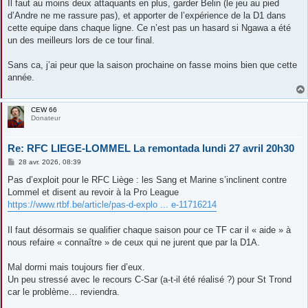
Il faut au moins deux attaquants en plus, garder Belin (le jeu au pied
d’Andre ne me rassure pas), et apporter de l’expérience de la D1 dans
cette equipe dans chaque ligne. Ce n’est pas un hasard si Ngawa a été
un des meilleurs lors de ce tour final.
Sans ca, j’ai peur que la saison prochaine on fasse moins bien que cette
année.
CEW 66
Donateur
Re: RFC LIEGE-LOMMEL La remontada lundi 27 avril 20h30
M
28 avr. 2026, 08:39
e
s
Pas d’exploit pour le RFC Liège : les Sang et Marine s’inclinent contre
s
Lommel et disent au revoir à la Pro League
a
g
https://www.rtbf.be/article/pas-d-explo ... e-11716214
e
Il faut désormais se qualifier chaque saison pour ce TF car il « aide » à
nous refaire « connaître » de ceux qui ne jurent que par la D1A.
Mal dormi mais toujours fier d’eux.
Un peu stressé avec le recours C-Sar (a-t-il été réalisé ?) pour St Trond
car le problème… reviendra.