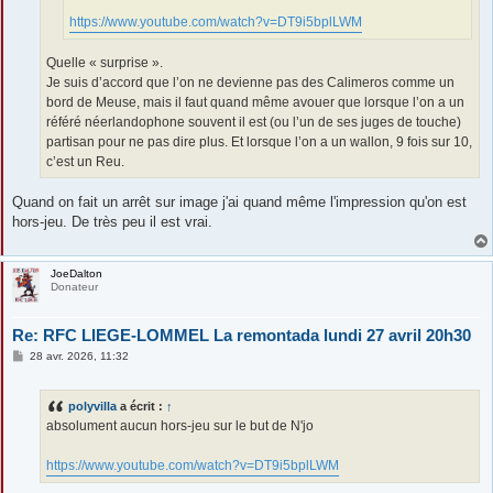
https://www.youtube.com/watch?v=DT9i5bplLWM
Quelle « surprise ».
Je suis d’accord que l’on ne devienne pas des Calimeros comme un
bord de Meuse, mais il faut quand même avouer que lorsque l’on a un
référé néerlandophone souvent il est (ou l’un de ses juges de touche)
partisan pour ne pas dire plus. Et lorsque l’on a un wallon, 9 fois sur 10,
c’est un Reu.
Quand on fait un arrêt sur image j'ai quand même l'impression qu'on est
hors-jeu. De très peu il est vrai.
JoeDalton
Donateur
Re: RFC LIEGE-LOMMEL La remontada lundi 27 avril 20h30
M
28 avr. 2026, 11:32
e
s
s
polyvilla
a écrit :
↑
a
g
absolument aucun hors-jeu sur le but de N'jo
e
https://www.youtube.com/watch?v=DT9i5bplLWM