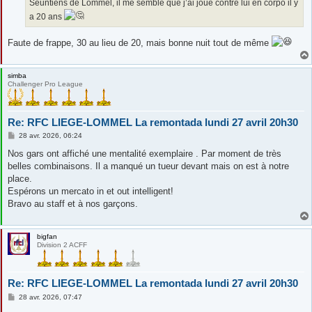
Seuntiens de Lommel, il me semble que j’ai joué contre lui en corpo il y
e
a 20 ans
Faute de frappe, 30 au lieu de 20, mais bonne nuit tout de même
simba
Challenger Pro League
Re: RFC LIEGE-LOMMEL La remontada lundi 27 avril 20h30
M
28 avr. 2026, 06:24
e
s
Nos gars ont affiché une mentalité exemplaire . Par moment de très
s
belles combinaisons. Il a manqué un tueur devant mais on est à notre
a
g
place.
e
Espérons un mercato in et out intelligent!
Bravo au staff et à nos garçons.
bigfan
Division 2 ACFF
Re: RFC LIEGE-LOMMEL La remontada lundi 27 avril 20h30
M
28 avr. 2026, 07:47
e