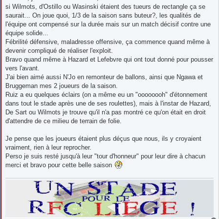
si Wilmots, d'Ostillo ou Wasinski étaient des tueurs de rectangle ça se
saurait... On joue quoi, 1/3 de la saison sans buteur?, les qualités de
l'équipe ont compensé sur la durée mais sur un match décisif contre une
équipe solide...
Fébrilité défensive, maladresse offensive, ça commence quand même à
devenir compliqué de réaliser l'exploit.
Bravo quand même à Hazard et Lefebvre qui ont tout donné pour pousser
vers l'avant.
J'ai bien aimé aussi N'Jo en remonteur de ballons, ainsi que Ngawa et
Bruggeman mes 2 joueurs de la saison.
Ruiz a eu quelques éclairs (on a même eu un "oooooooh" d'étonnement
dans tout le stade après une de ses roulettes), mais à l'instar de Hazard,
De Sart ou Wilmots je trouve qu'il n'a pas montré ce qu'on était en droit
d'attendre de ce milieu de terrain de folie.
Je pense que les joueurs étaient plus déçus que nous, ils y croyaient
vraiment, rien à leur reprocher.
Perso je suis resté jusqu'à leur "tour d'honneur" pour leur dire à chacun
merci et bravo pour cette belle saison