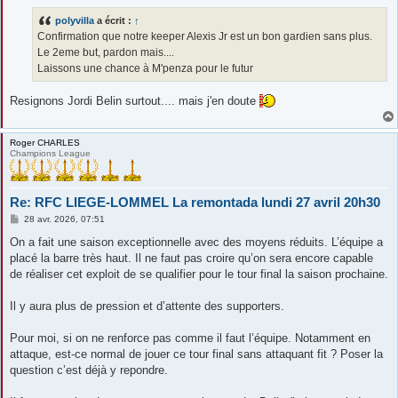
s
s
polyvilla
a écrit :
↑
a
g
Confirmation que notre keeper Alexis Jr est un bon gardien sans plus.
e
Le 2eme but, pardon mais....
Laissons une chance à M'penza pour le futur
Resignons Jordi Belin surtout.... mais j'en doute
Roger CHARLES
Champions League
Re: RFC LIEGE-LOMMEL La remontada lundi 27 avril 20h30
M
28 avr. 2026, 07:51
e
s
On a fait une saison exceptionnelle avec des moyens réduits. L’équipe a
s
placé la barre très haut. Il ne faut pas croire qu’on sera encore capable
a
g
de réaliser cet exploit de se qualifier pour le tour final la saison prochaine.
e
Il y aura plus de pression et d’attente des supporters.
Pour moi, si on ne renforce pas comme il faut l’équipe. Notamment en
attaque, est-ce normal de jouer ce tour final sans attaquant fit ? Poser la
question c’est déjà y repondre.