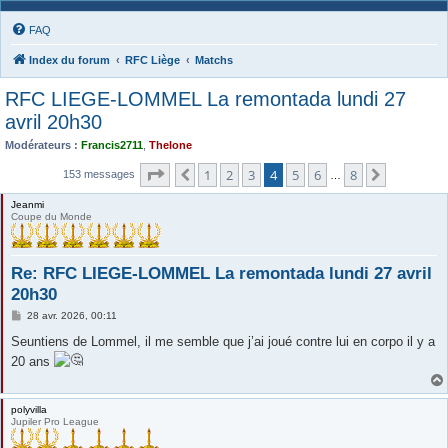
FAQ
Index du forum
RFC Liège
Matchs
RFC LIEGE-LOMMEL La remontada lundi 27
avril 20h30
Modérateurs :
Francis2711
,
Thelone
Page
4
sur
8
1
2
3
4
5
6
8
Précédente
Suivante
153 messages
…
Jeanmi
Coupe du Monde
Re: RFC LIEGE-LOMMEL La remontada lundi 27 avril
20h30
M
28 avr. 2026, 00:11
e
s
Seuntiens de Lommel, il me semble que j’ai joué contre lui en corpo il y a
s
20 ans
a
g
e
polyvilla
Jupiler Pro League