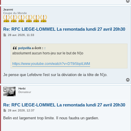
Jeanmi
Coupe du Monde
Re: RFC LIEGE-LOMMEL La remontada lundi 27 avril 20h30
M
28 avr. 2026, 11:33
e
s
s
polyvilla
a écrit :
↑
a
g
absolument aucun hors-jeu sur le but de N'jo
e
https://www.youtube.com/watch?v=DT9i5bplLWM
Je pense que Lefebvre l'est sur la déviation de ia tête de N’jo.
Herbi
Donateur
Re: RFC LIEGE-LOMMEL La remontada lundi 27 avril 20h30
M
28 avr. 2026, 12:37
e
s
Belin est largement trop limite. Il nous faudra un gardien.
s
a
g