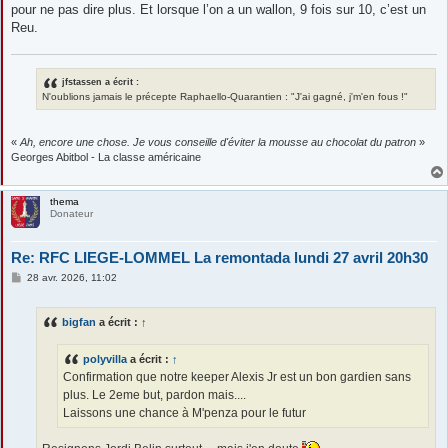
pour ne pas dire plus. Et lorsque l’on a un wallon, 9 fois sur 10, c’est un
Reu.
jfstassen a écrit :
N'oublions jamais le précepte Raphaello-Quarantien : "J'ai gagné, j'm'en fous !"
«
Ah, encore une chose. Je vous conseille d'éviter la mousse au chocolat du patron
»
Georges Abitbol - La classe américaine
thema
Donateur
Re: RFC LIEGE-LOMMEL La remontada lundi 27 avril 20h30
M
28 avr. 2026, 11:02
e
s
s
bigfan
a écrit :
↑
a
g
e
polyvilla
a écrit :
↑
Confirmation que notre keeper Alexis Jr est un bon gardien sans
plus. Le 2eme but, pardon mais....
Laissons une chance à M'penza pour le futur