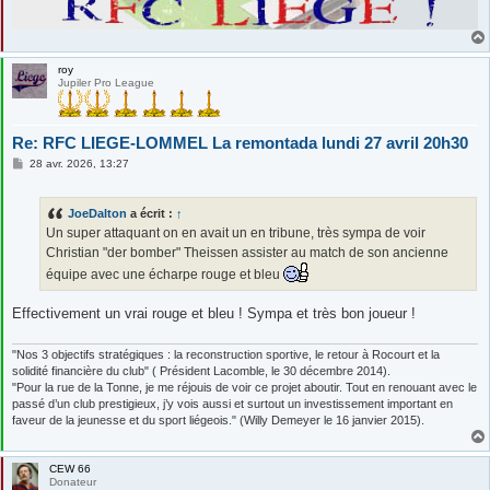
roy
Jupiler Pro League
Re: RFC LIEGE-LOMMEL La remontada lundi 27 avril 20h30
M
28 avr. 2026, 13:27
e
s
s
JoeDalton
a écrit :
↑
a
g
Un super attaquant on en avait un en tribune, très sympa de voir
e
Christian "der bomber" Theissen assister au match de son ancienne
équipe avec une écharpe rouge et bleu
Effectivement un vrai rouge et bleu ! Sympa et très bon joueur !
"Nos 3 objectifs stratégiques : la reconstruction sportive, le retour à Rocourt et la
solidité financière du club" ( Président Lacomble, le 30 décembre 2014).
"Pour la rue de la Tonne, je me réjouis de voir ce projet aboutir. Tout en renouant avec le
passé d’un club prestigieux, j’y vois aussi et surtout un investissement important en
faveur de la jeunesse et du sport liégeois." (Willy Demeyer le 16 janvier 2015).
CEW 66
Donateur