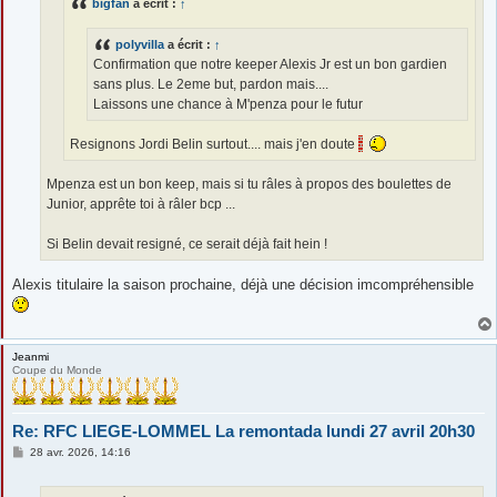
bigfan
a écrit :
↑
polyvilla
a écrit :
↑
Confirmation que notre keeper Alexis Jr est un bon gardien
sans plus. Le 2eme but, pardon mais....
Laissons une chance à M'penza pour le futur
Resignons Jordi Belin surtout.... mais j'en doute
Mpenza est un bon keep, mais si tu râles à propos des boulettes de
Junior, apprête toi à râler bcp ...
Si Belin devait resigné, ce serait déjà fait hein !
Alexis titulaire la saison prochaine, déjà une décision imcompréhensible
Jeanmi
Coupe du Monde
Re: RFC LIEGE-LOMMEL La remontada lundi 27 avril 20h30
M
28 avr. 2026, 14:16
e
s
s