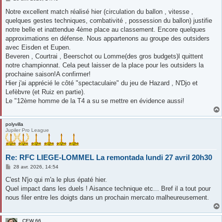
e
s
Notre excellent match réalisé hier (circulation du ballon , vitesse ,
s
quelques gestes techniques, combativité , possession du ballon) justifie
a
g
notre belle et inattendue 4ème place au classement. Encore quelques
e
approximations en défense. Nous appartenons au groupe des outsiders
avec Eisden et Eupen.
Beveren , Courtrai , Beerschot ou Lomme(des gros budgets)l quittent
notre championnat. Cela peut laisser de la place pour les outsiders la
prochaine saison!A confirmer!
Hier j'ai apprécié le côté "spectaculaire" du jeu de Hazard , N'Djo et
Lefèbvre (et Ruiz en partie).
Le "12ème homme de la T4 a su se mettre en évidence aussi!
polyvilla
Jupiler Pro League
Re: RFC LIEGE-LOMMEL La remontada lundi 27 avril 20h30
M
28 avr. 2026, 14:54
e
s
C'est N'jo qui m'a le plus épaté hier.
s
Quel impact dans les duels ! Aisance technique etc... Bref il a tout pour
a
g
nous filer entre les doigts dans un prochain mercato malheureusement.
e
CEW 66