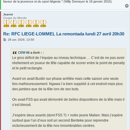
faveur de la jeunesse et du sport liégeois." (Willy Demeyer le 16 janvier 2015).
Jeanmi
Coupe du Monde
Re: RFC LIEGE-LOMMEL La remontada lundi 27 avril 20h30
M
28 avr. 2026, 13:50
e
s
s
CEW 66
a écrit :
↑
a
g
Le gros déficit de l’équipe au niveau technique…. C’est de ne pas avoir
e
réellement un joueur de tête capable de scorer entre le point de penalty
et le petit rectangle.
Avant on avait Bustin sur phase arrêtée mais cette saison une seule
fois malheureusement. Ngawa l’a bien suppléé à cet endroit mais plus
des jambes que de la tête lors de ses buts.
On avait FSS qui avait démontré de belles dispositions de la tête mais il
s’est blessé.
J’espère deux avants (dont FSS ?) + notre jeune Malien. Mais j’espère
surtout que l’un d’eux soit un second Benteke pour reprendre
victorieusement de la tête nos innombrables centres.