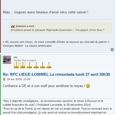
Mais… toujours aussi heureux d’avoir vécu cette saison !
jfstassen a écrit :
N'oublions jamais le précepte Raphaello-Quarantien : "J'ai gagné, j'm'en fous !"
«
Ah, encore une chose. Je vous conseille d'éviter la mousse au chocolat du patron
»
Georges Abitbol - La classe américaine
roy
Jupiler Pro League
Re: RFC LIEGE-LOMMEL La remontada lundi 27 avril 20h30
M
28 avr. 2026, 13:36
e
s
Confiance à GE et à son staff pour améliorer le noyau !
s
a
g
e
"Nos 3 objectifs stratégiques : la reconstruction sportive, le retour à Rocourt et la
solidité financière du club" ( Président Lacomble, le 30 décembre 2014).
"Pour la rue de la Tonne, je me réjouis de voir ce projet aboutir. Tout en renouant avec le
passé d’un club prestigieux, j’y vois aussi et surtout un investissement important en