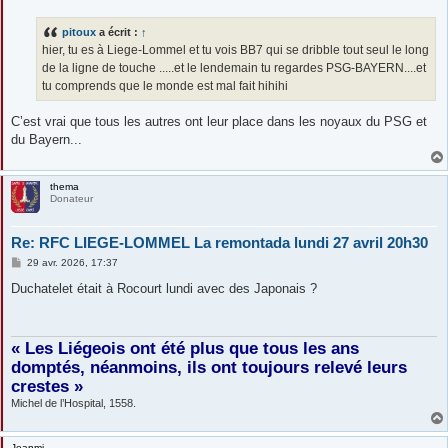
s
s
pitoux
a écrit :
↑
a
g
hier, tu es à Liege-Lommel et tu vois BB7 qui se dribble tout seul le long
e
de la ligne de touche .....et le lendemain tu regardes PSG-BAYERN....et
tu comprends que le monde est mal fait hihihi
C’est vrai que tous les autres ont leur place dans les noyaux du PSG et
du Bayern...
thema
Donateur
Re: RFC LIEGE-LOMMEL La remontada lundi 27 avril 20h30
M
29 avr. 2026, 17:37
e
s
Duchatelet était à Rocourt lundi avec des Japonais ?
s
a
g
e
« Les Liégeois ont été plus que tous les ans
domptés, néanmoins, ils ont toujours relevé leurs
crestes »
Michel de l’Hospital, 1558.
Jeanmi