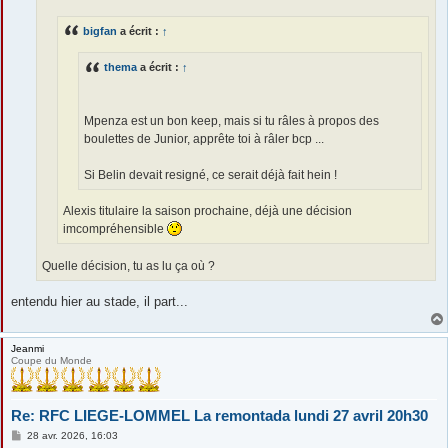
g
e
bigfan
a écrit :
↑
thema
a écrit :
↑
Mpenza est un bon keep, mais si tu râles à propos des
boulettes de Junior, apprête toi à râler bcp ...
Si Belin devait resigné, ce serait déjà fait hein !
Alexis titulaire la saison prochaine, déjà une décision
imcompréhensible
Quelle décision, tu as lu ça où ?
entendu hier au stade, il part...
Jeanmi
Coupe du Monde
Re: RFC LIEGE-LOMMEL La remontada lundi 27 avril 20h30
M
28 avr. 2026, 16:03
e