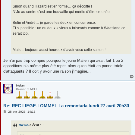
Sinon quand Hazard est en forme… ça décoiffe !
N’Jo au centre c’est une trouvaille qui mérite d’être creusée.
Belin et André… je garde les deux en concurrence.
Et si possible : un ou deux « vieux » briscards comme à Waasland ce
serait top.
Mais… toujours aussi heureux d’avoir vécu cette saison !
Je n’ai pas trop compris pourquoi le jeune Malien qui avait fait 1 ou 2
apparitions n’a même plus été repris alors qu'on était en panne totale
d'attaquants ? Il doit y avoir une raison j'imagine...
bigfan
Division 2 ACFF
Re: RFC LIEGE-LOMMEL La remontada lundi 27 avril 20h30
M
28 avr. 2026, 14:13
e
s
s
thema
a écrit :
↑
a
g
e