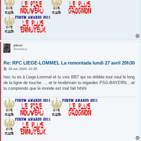
pitoux
Donateur
Re: RFC LIEGE-LOMMEL La remontada lundi 27 avril 20h30
M
28 avr. 2026, 22:38
e
s
hier, tu es à Liege-Lommel et tu vois BB7 qui se dribble tout seul le long
s
de la ligne de touche .....et le lendemain tu regardes PSG-BAYERN....et
a
g
tu comprends que le monde est mal fait hihihi
e