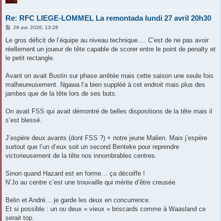
Re: RFC LIEGE-LOMMEL La remontada lundi 27 avril 20h30
M
28 avr. 2026, 13:28
e
s
Le gros déficit de l’équipe au niveau technique…. C’est de ne pas avoir
s
réellement un joueur de tête capable de scorer entre le point de penalty et
a
g
le petit rectangle.
e
Avant on avait Bustin sur phase arrêtée mais cette saison une seule fois
malheureusement. Ngawa l’a bien suppléé à cet endroit mais plus des
jambes que de la tête lors de ses buts.
On avait FSS qui avait démontré de belles dispositions de la tête mais il
s’est blessé.
J’espère deux avants (dont FSS ?) + notre jeune Malien. Mais j’espère
surtout que l’un d’eux soit un second Benteke pour reprendre
victorieusement de la tête nos innombrables centres.
Sinon quand Hazard est en forme… ça décoiffe !
N’Jo au centre c’est une trouvaille qui mérite d’être creusée.
Belin et André… je garde les deux en concurrence.
Et si possible : un ou deux « vieux » briscards comme à Waasland ce
serait top.