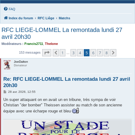
FAQ
Index du forum
RFC Liège
Matchs
RFC LIEGE-LOMMEL La remontada lundi 27
avril 20h30
Modérateurs :
Francis2711
,
Thelone
Page
5
sur
8
1
3
4
5
6
7
8
Précédente
Suivante
153 messages
…
JoeDalton
Donateur
Re: RFC LIEGE-LOMMEL La remontada lundi 27 avril
20h30
M
28 avr. 2026, 12:55
e
s
Un super attaquant on en avait un en tribune, très sympa de voir
s
Christian "der bomber" Theissen assister au match de son ancienne
a
g
équipe avec une écharpe rouge et bleu
e