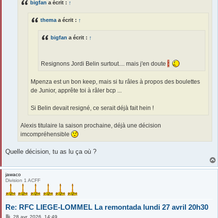
bigfan
a écrit :
↑
a
g
e
thema
a écrit :
↑
bigfan
a écrit :
↑
Resignons Jordi Belin surtout.... mais j'en doute
Mpenza est un bon keep, mais si tu râles à propos des boulettes
de Junior, apprête toi à râler bcp ...
Si Belin devait resigné, ce serait déjà fait hein !
Alexis titulaire la saison prochaine, déjà une décision
imcompréhensible
Quelle décision, tu as lu ça où ?
jawaco
Division 1 ACFF
Re: RFC LIEGE-LOMMEL La remontada lundi 27 avril 20h30
M
28 avr. 2026, 14:49