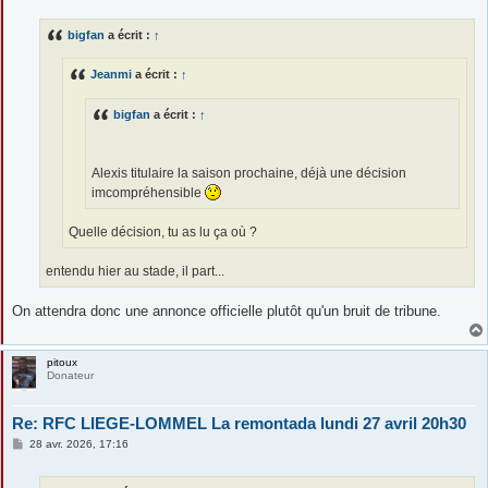
s
s
bigfan
a écrit :
↑
a
g
e
Jeanmi
a écrit :
↑
bigfan
a écrit :
↑
Alexis titulaire la saison prochaine, déjà une décision
imcompréhensible
Quelle décision, tu as lu ça où ?
entendu hier au stade, il part...
On attendra donc une annonce officielle plutôt qu'un bruit de tribune.
pitoux
Donateur
Re: RFC LIEGE-LOMMEL La remontada lundi 27 avril 20h30
M
28 avr. 2026, 17:16
e
s
s