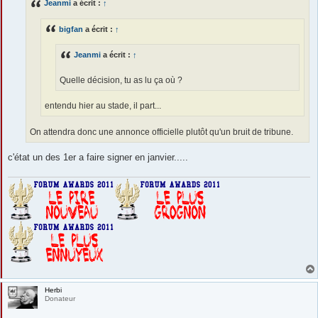
Jeanmi
a écrit :
↑
a
g
e
bigfan
a écrit :
↑
Jeanmi
a écrit :
↑
Quelle décision, tu as lu ça où ?
entendu hier au stade, il part...
On attendra donc une annonce officielle plutôt qu'un bruit de tribune.
c'état un des 1er a faire signer en janvier.....
Herbi
Donateur