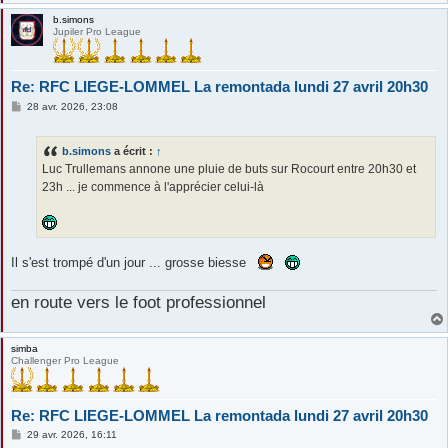
b.simons
Jupiler Pro League
Re: RFC LIEGE-LOMMEL La remontada lundi 27 avril 20h30
M
28 avr. 2026, 23:08
e
s
s
b.simons
a écrit :
↑
a
g
Luc Trullemans annone une pluie de buts sur Rocourt entre 20h30 et
e
23h ... je commence à l'apprécier celui-là
Il s'est trompé d'un jour ... grosse biesse
en route vers le foot professionnel
simba
Challenger Pro League
Re: RFC LIEGE-LOMMEL La remontada lundi 27 avril 20h30
M
29 avr. 2026, 16:11
e