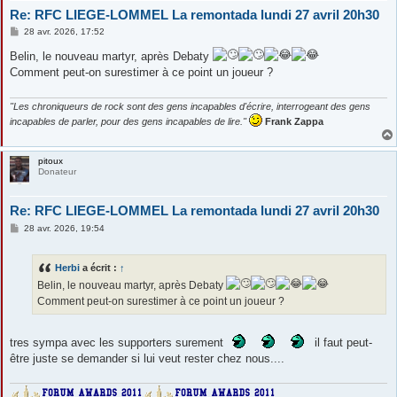
Re: RFC LIEGE-LOMMEL La remontada lundi 27 avril 20h30
M
28 avr. 2026, 17:52
e
s
Belin, le nouveau martyr, après Debaty
s
Comment peut-on surestimer à ce point un joueur ?
a
g
e
"Les chroniqueurs de rock sont des gens incapables d'écrire, interrogeant des gens
incapables de parler, pour des gens incapables de lire."
Frank Zappa
pitoux
Donateur
Re: RFC LIEGE-LOMMEL La remontada lundi 27 avril 20h30
M
28 avr. 2026, 19:54
e
s
s
Herbi
a écrit :
↑
a
g
Belin, le nouveau martyr, après Debaty
e
Comment peut-on surestimer à ce point un joueur ?
tres sympa avec les supporters surement
il faut peut-
être juste se demander si lui veut rester chez nous....