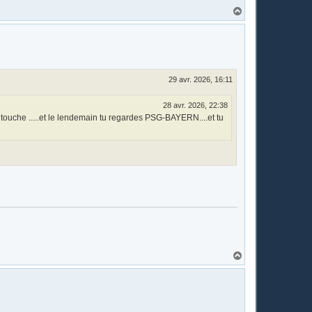
H
a
u
t
29 avr. 2026, 16:11
28 avr. 2026, 22:38
e touche .....et le lendemain tu regardes PSG-BAYERN....et tu
H
a
u
t