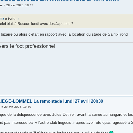
ns
»
29 avr. 2026, 18:47
ema
a écrit :
↑
let était à Rocourt lundi avec des Japonais ?
bizarre ou alors c'était en rapport avec la location du stade de Saint-Trond
vers le foot professionnel
IEGE-LOMMEL La remontada lundi 27 avril 20h30
6
»
29 avr. 2026, 19:40
oque de la déliquescence avec Jules Dethier, avant la soirée au hangard et le
était pas intéressé par « l’autre club liégeois » après avoir été quasi agressé à