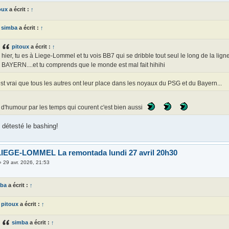
oux
a écrit :
↑
simba
a écrit :
↑
pitoux
a écrit :
↑
hier, tu es à Liege-Lommel et tu vois BB7 qui se dribble tout seul le long de la lig
BAYERN....et tu comprends que le monde est mal fait hihihi
st vrai que tous les autres ont leur place dans les noyaux du PSG et du Bayern...
d'humour par les temps qui courent c'est bien aussi
s détesté le bashing!
IEGE-LOMMEL La remontada lundi 27 avril 20h30
»
29 avr. 2026, 21:53
mba
a écrit :
↑
pitoux
a écrit :
↑
simba
a écrit :
↑