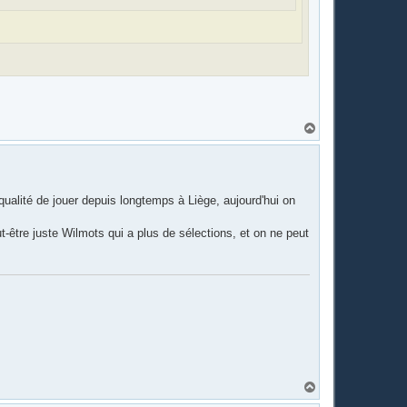
H
a
u
t
qualité de jouer depuis longtemps à Liège, aujourd'hui on
t-être juste Wilmots qui a plus de sélections, et on ne peut
H
a