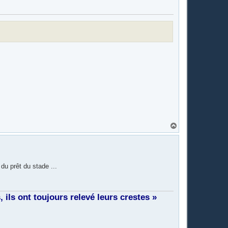
H
a
u
t
du prêt du stade ...
ils ont toujours relevé leurs crestes »