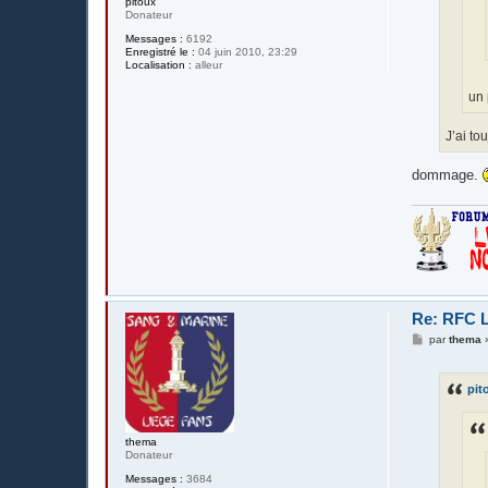
pitoux
Donateur
Messages :
6192
Enregistré le :
04 juin 2010, 23:29
Localisation :
alleur
un 
J’ai to
dommage.
Re: RFC L
M
par
thema
e
s
s
pit
a
g
e
thema
Donateur
Messages :
3684