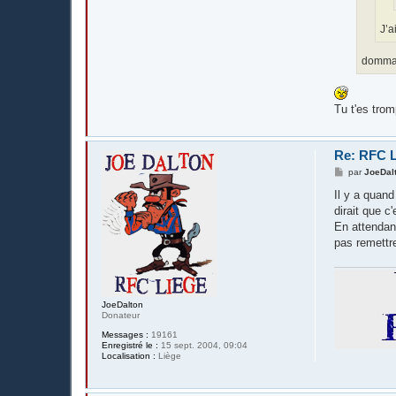
J’a
domma
Tu t'es trom
Re: RFC L
M
par
JoeDal
e
s
Il y a quand
s
dirait que c
a
g
En attendant
e
pas remettr
JoeDalton
Donateur
Messages :
19161
Enregistré le :
15 sept. 2004, 09:04
Localisation :
Liège