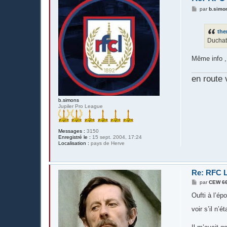
M
par
b.simo
e
s
s
th
a
g
Duchate
e
Même info , 
en route 
b.simons
Jupiler Pro League
Messages :
3150
Enregistré le :
15 sept. 2004, 17:24
Localisation :
pays de Herve
Re: RFC L
M
par
CEW 6
e
s
Oufti à l’ép
s
a
voir s’il n’
g
e