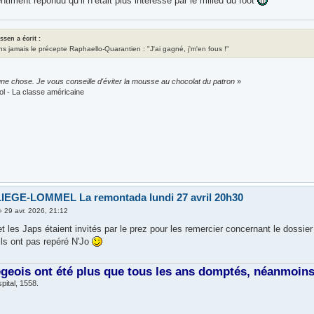
entiment répondu qu’il n’était plus intéressé par le milieu du foot
assen a écrit :
ns jamais le précepte Raphaello-Quarantien : "J'ai gagné, j'm'en fous !"
ne chose. Je vous conseille d'éviter la mousse au chocolat du patron
»
ol - La classe américaine
IEGE-LOMMEL La remontada lundi 27 avril 20h30
»
29 avr. 2026, 21:12
t les Japs étaient invités par le prez pour les remercier concernant le dossier 
ils ont pas repéré N'Jo
égeois ont été plus que tous les ans domptés, néanmoins, 
pital, 1558.