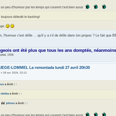
un peu d'humour par les temps qui courent c'est bien aussi
i toujours détesté le bashing!
ge.
on, l'humour c'est drôle ... qu'il y a t-il de drôle dans ton propos ? Le fait qu
égeois ont été plus que tous les ans domptés, néanmoins, 
pital, 1558.
IEGE-LOMMEL La remontada lundi 27 avril 20h30
i
»
29 avr. 2026, 23:13
oux
a écrit :
↑
simba
a écrit :
↑
pitoux
a écrit :
↑
un peu d'humour par les temps qui courent c'est bien aussi