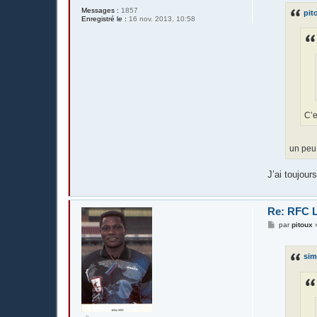
s
Messages :
1857
pit
a
Enregistré le :
16 nov. 2013, 10:58
g
e
C’e
un peu 
J’ai toujour
Re: RFC L
M
par
pitoux
e
s
s
si
a
g
e