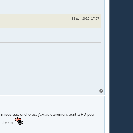
29 avr. 2026, 17:37
H
a
u
t
s mises aux enchères, j’avais carrément écrit à RD pour
 Sclessin.