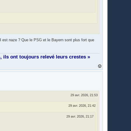
e BB est naze ? Que le PSG et le Bayern sont plus fort que
ils ont toujours relevé leurs crestes »
H
a
u
t
29 avr. 2026, 21:53
29 avr. 2026, 21:42
29 avr. 2026, 21:17