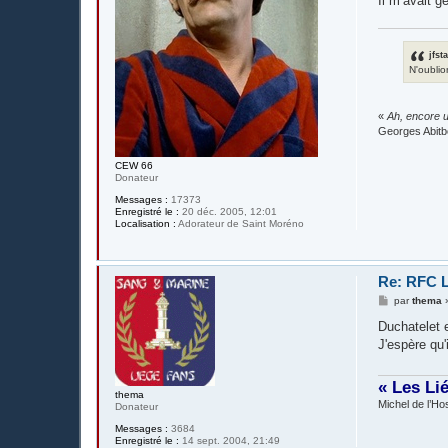
Il m’avait g
jfst
N'oublio
«
Ah, encore u
Georges Abitb
CEW 66
Donateur
Messages :
17373
Enregistré le :
20 déc. 2005, 12:01
Localisation :
Adorateur de Saint Moréno
Re: RFC L
M
par
thema
e
s
Duchatelet e
s
J'espère qu'
a
g
e
« Les Li
thema
Michel de l’Hos
Donateur
Messages :
3684
Enregistré le :
14 sept. 2004, 21:49