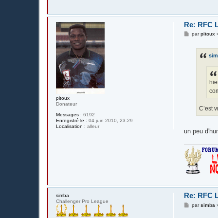
Re: RFC L
M
par
pitoux
e
s
s
si
a
g
e
hie
com
pitoux
Donateur
C’est v
Messages :
6192
Enregistré le :
04 juin 2010, 23:29
Localisation :
alleur
un peu d'hu
Re: RFC L
simba
Challenger Pro League
M
par
simba
e
s