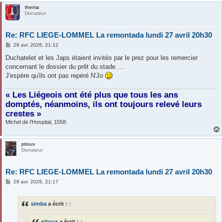
thema
Donateur
Re: RFC LIEGE-LOMMEL La remontada lundi 27 avril 20h30
M
29 avr. 2026, 21:12
e
s
Duchatelet et les Japs étaient invités par le prez pour les remercier
s
concernant le dossier du prêt du stade ...
a
g
J'espère qu'ils ont pas repéré N'Jo
e
« Les Liégeois ont été plus que tous les ans
domptés, néanmoins, ils ont toujours relevé leurs
crestes »
Michel de l’Hospital, 1558.
pitoux
Donateur
Re: RFC LIEGE-LOMMEL La remontada lundi 27 avril 20h30
M
29 avr. 2026, 21:17
e
s
s
simba
a écrit :
↑
a
g
e
pitoux
a écrit :
↑