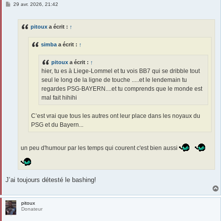
M
29 avr. 2026, 21:42
e
s
s
pitoux
a écrit :
↑
a
g
e
simba
a écrit :
↑
pitoux
a écrit :
↑
hier, tu es à Liege-Lommel et tu vois BB7 qui se dribble tout
seul le long de la ligne de touche .....et le lendemain tu
regardes PSG-BAYERN....et tu comprends que le monde est
mal fait hihihi
C’est vrai que tous les autres ont leur place dans les noyaux du
PSG et du Bayern...
un peu d'humour par les temps qui courent c'est bien aussi
J’ai toujours détesté le bashing!
pitoux
Donateur