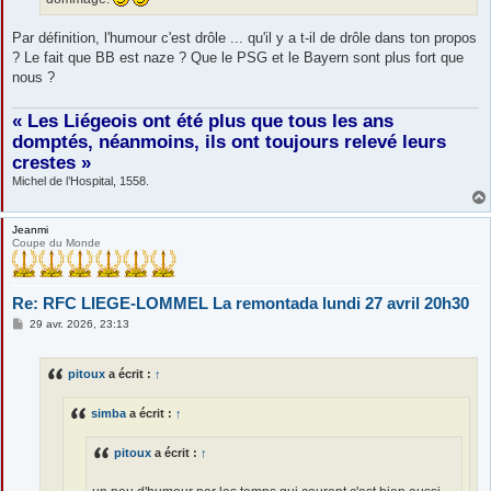
Par définition, l'humour c'est drôle ... qu'il y a t-il de drôle dans ton propos
? Le fait que BB est naze ? Que le PSG et le Bayern sont plus fort que
nous ?
« Les Liégeois ont été plus que tous les ans
domptés, néanmoins, ils ont toujours relevé leurs
crestes »
Michel de l’Hospital, 1558.
Jeanmi
Coupe du Monde
Re: RFC LIEGE-LOMMEL La remontada lundi 27 avril 20h30
M
29 avr. 2026, 23:13
e
s
s
pitoux
a écrit :
↑
a
g
e
simba
a écrit :
↑
pitoux
a écrit :
↑