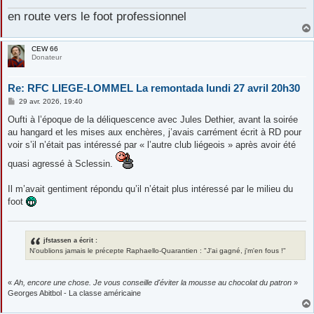
en route vers le foot professionnel
CEW 66
Donateur
Re: RFC LIEGE-LOMMEL La remontada lundi 27 avril 20h30
M
29 avr. 2026, 19:40
e
s
Oufti à l’époque de la déliquescence avec Jules Dethier, avant la soirée
s
au hangard et les mises aux enchères, j’avais carrément écrit à RD pour
a
g
voir s’il n’était pas intéressé par « l’autre club liégeois » après avoir été
e
quasi agressé à Sclessin.
Il m’avait gentiment répondu qu’il n’était plus intéressé par le milieu du
foot
jfstassen a écrit :
N'oublions jamais le précepte Raphaello-Quarantien : "J'ai gagné, j'm'en fous !"
«
Ah, encore une chose. Je vous conseille d'éviter la mousse au chocolat du patron
»
Georges Abitbol - La classe américaine