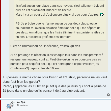
Ils n'ont aucun leur place dans ces noyaux, c'est tellement évident
qu'il en est quasiment indécent de l'ecrire.
Mais il y a en pour qui c'est encore plus vrai que pour d'autres.
PS: Je précise que je n'aime aucun de ces deux clubs, tout en
souhaitant, vu avec la distance émotuonnelle qui me sépare de
ces deux formations, que les frisés éliminent les parisiens têtes de
chiens. C'est dire si j'exècre c'est derniers.
C'est de l'humour ou de l'indécence, c'est toi qui voit.
Si on prolonge ta réflexion, il est chaque fois dans les tous premiers à
résigner un nouveau contrat. Faut dire qu'on ne se bouscule pas au
portillon pour acquérir celui qui est notre grand espoir (William, ou
Conférence?) depuis plus de 10 ans.
Tu penses la même chose pour Bustin et D’Ostillo, personne ne les veut
donc faut bien les garder?
Perso, j’apprécie les clubmen plutôt que des joueurs qui sont à peine de
15 jours dans un club qu’ils pensent déjà au club suivant.
Air Jipé
Donateur