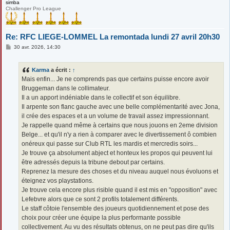
simba
Challenger Pro League
Re: RFC LIEGE-LOMMEL La remontada lundi 27 avril 20h30
M
30 avr. 2026, 14:30
e
s
s
Karma
a écrit :
↑
a
g
Mais enfin... Je ne comprends pas que certains puisse encore avoir
e
Bruggeman dans le collimateur.
Il a un apport indéniable dans le collectif et son équilibre.
Il arpente son flanc gauche avec une belle complémentarité avec Jona,
il crée des espaces et a un volume de travail assez impressionnant.
Je rappelle quand même à certains que nous jouons en 2eme division
Belge... et qu'il n'y a rien à comparer avec le divertissement ô combien
onéreux qui passe sur Club RTL les mardis et mercredis soirs...
Je trouve ça absolument abject et honteux les propos qui peuvent lui
être adressés depuis la tribune debout par certains.
Reprenez la mesure des choses et du niveau auquel nous évoluons et
éteignez vos playstations.
Je trouve cela encore plus risible quand il est mis en "opposition" avec
Lefebvre alors que ce sont 2 profils totalement différents.
Le staff côtoie l'ensemble des joueurs quotidiennement et pose des
choix pour créer une équipe la plus performante possible
collectivement. Au vu des résultats obtenus, on ne peut pas dire qu'ils