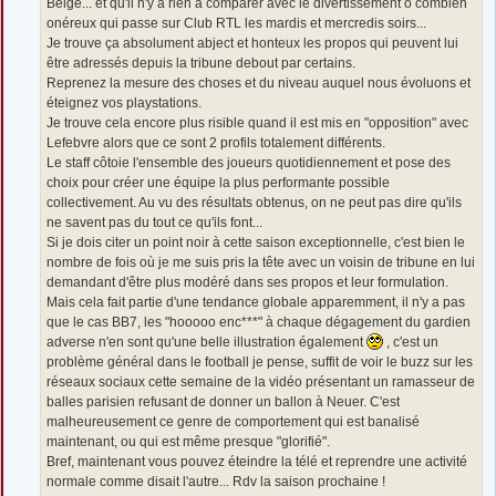
Belge... et qu'il n'y a rien à comparer avec le divertissement ô combien
onéreux qui passe sur Club RTL les mardis et mercredis soirs...
Je trouve ça absolument abject et honteux les propos qui peuvent lui
être adressés depuis la tribune debout par certains.
Reprenez la mesure des choses et du niveau auquel nous évoluons et
éteignez vos playstations.
Je trouve cela encore plus risible quand il est mis en "opposition" avec
Lefebvre alors que ce sont 2 profils totalement différents.
Le staff côtoie l'ensemble des joueurs quotidiennement et pose des
choix pour créer une équipe la plus performante possible
collectivement. Au vu des résultats obtenus, on ne peut pas dire qu'ils
ne savent pas du tout ce qu'ils font...
Si je dois citer un point noir à cette saison exceptionnelle, c'est bien le
nombre de fois où je me suis pris la tête avec un voisin de tribune en lui
demandant d'être plus modéré dans ses propos et leur formulation.
Mais cela fait partie d'une tendance globale apparemment, il n'y a pas
que le cas BB7, les "hooooo enc***" à chaque dégagement du gardien
adverse n'en sont qu'une belle illustration également
, c'est un
problème général dans le football je pense, suffit de voir le buzz sur les
réseaux sociaux cette semaine de la vidéo présentant un ramasseur de
balles parisien refusant de donner un ballon à Neuer. C'est
malheureusement ce genre de comportement qui est banalisé
maintenant, ou qui est même presque "glorifié".
Bref, maintenant vous pouvez éteindre la télé et reprendre une activité
normale comme disait l'autre... Rdv la saison prochaine !