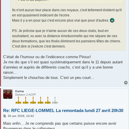
Ils n'ont aucun leur place dans ces noyaux, c'est tellement évident qu'il
en est quasiment indécent de l'ecrire.
Mais il y a en pour qui c'est encore plus vrai que pour d'autres.
PS: Je précise que je n'aime aucun de ces deux clubs, tout en
souhaitant, vu avec la distance émotuonnelle qui me sépare de ces
deux formations, que les frisés éliminent les parisiens têtes de chiens.
C'est dire si j'exècre c'est derniers.
C’était de l’humour ou de l’indécence comme Pitoux!
Je me dis que s’il est quasi systématiquement dans le 11 depuis autant
d’années et auprès de différents coachs, c’est qu’il y a une bonne
raison...
Simplement le chouchou de tous. C’est un peu court...
Karma
Division 2 ACFF
Re: RFC LIEGE-LOMMEL La remontada lundi 27 avril 20h30
M
30 avr. 2026, 10:42
e
s
Mais enfin... Je ne comprends pas que certains puisse encore avoir
s
Bruggeman dans le collimateur.