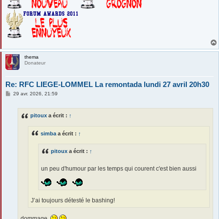
thema
Donateur
Re: RFC LIEGE-LOMMEL La remontada lundi 27 avril 20h30
M
29 avr. 2026, 21:59
e
s
s
pitoux
a écrit :
↑
a
g
e
simba
a écrit :
↑
pitoux
a écrit :
↑
un peu d'humour par les temps qui courent c'est bien aussi
J’ai toujours détesté le bashing!
dommage.