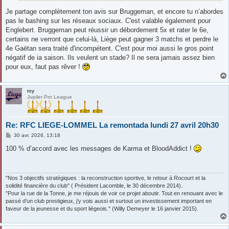
Je partage complètement ton avis sur Bruggeman, et encore tu n’abordes
pas le bashing sur les réseaux sociaux. C'est valable également pour
Englebert. Bruggeman peut réussir un débordement 5x et rater le 6e,
certains ne verront que celui-là, Liège peut gagner 3 matchs et perdre le
4e Gaëtan sera traité d'incompétent. C'est pour moi aussi le gros point
négatif de ia saison. Ils veulent un stade? Il ne sera jamais assez bien
pour eux, faut pas rêver !
roy
Jupiler Pro League
Re: RFC LIEGE-LOMMEL La remontada lundi 27 avril 20h30
M
30 avr. 2026, 13:18
e
s
100 % d’accord avec les messages de Karma et BloodAddict !
s
a
g
e
"Nos 3 objectifs stratégiques : la reconstruction sportive, le retour à Rocourt et la
solidité financière du club" ( Président Lacomble, le 30 décembre 2014).
"Pour la rue de la Tonne, je me réjouis de voir ce projet aboutir. Tout en renouant avec le
passé d’un club prestigieux, j’y vois aussi et surtout un investissement important en
faveur de la jeunesse et du sport liégeois." (Willy Demeyer le 16 janvier 2015).