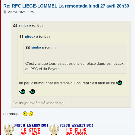
Re: RFC LIEGE-LOMMEL La remontada lundi 27 avril 20h30
M
29 avr. 2026, 21:53
e
s
s
simba
a écrit :
↑
a
g
e
pitoux
a écrit :
↑
simba
a écrit :
↑
C’est vrai que tous les autres ont leur place dans les noyaux
du PSG et du Bayern...
un peu d'humour par les temps qui courent c'est bien aussi
J’ai toujours détesté le bashing!
dommage.