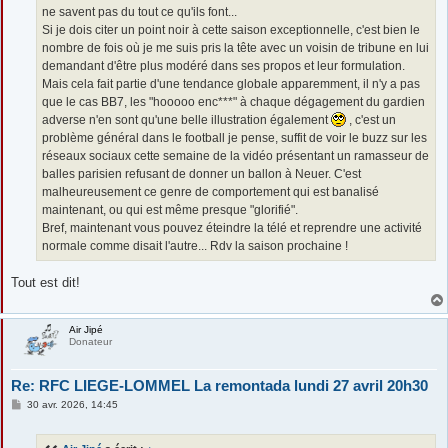
ne savent pas du tout ce qu'ils font...
Si je dois citer un point noir à cette saison exceptionnelle, c'est bien le
nombre de fois où je me suis pris la tête avec un voisin de tribune en lui
demandant d'être plus modéré dans ses propos et leur formulation.
Mais cela fait partie d'une tendance globale apparemment, il n'y a pas
que le cas BB7, les "hooooo enc***" à chaque dégagement du gardien
adverse n'en sont qu'une belle illustration également
, c'est un
problème général dans le football je pense, suffit de voir le buzz sur les
réseaux sociaux cette semaine de la vidéo présentant un ramasseur de
balles parisien refusant de donner un ballon à Neuer. C'est
malheureusement ce genre de comportement qui est banalisé
maintenant, ou qui est même presque "glorifié".
Bref, maintenant vous pouvez éteindre la télé et reprendre une activité
normale comme disait l'autre... Rdv la saison prochaine !
Tout est dit!
Air Jipé
Donateur
Re: RFC LIEGE-LOMMEL La remontada lundi 27 avril 20h30
M
30 avr. 2026, 14:45
e
s
s