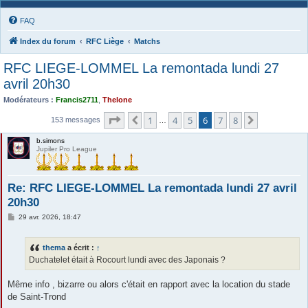
FAQ
Index du forum
RFC Liège
Matchs
RFC LIEGE-LOMMEL La remontada lundi 27
avril 20h30
Modérateurs :
Francis2711
,
Thelone
Page
6
sur
8
1
4
5
6
7
8
Précédente
Suivante
153 messages
…
b.simons
Jupiler Pro League
Re: RFC LIEGE-LOMMEL La remontada lundi 27 avril
20h30
M
29 avr. 2026, 18:47
e
s
s
thema
a écrit :
↑
a
g
Duchatelet était à Rocourt lundi avec des Japonais ?
e
Même info , bizarre ou alors c'était en rapport avec la location du stade
de Saint-Trond