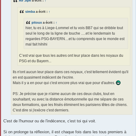
Air Jipé
a écrit :
↑
a
g
e
simba
a écrit :
↑
pitoux
a écrit :
↑
hier, tu es à Liege-Lommel et tu vois BB7 qui se dribble tout
seul le long de la ligne de touche .....et le lendemain tu
regardes PSG-BAYERN....et tu comprends que le monde est
mal fait hihihi
C’est vrai que tous les autres ont leur place dans les noyaux du
PSG et du Bayern...
Ils n'ont aucun leur place dans ces noyaux, c'est tellement évident qu'il
en est quasiment indécent de l'ecrire.
Mais il y a en pour qui c'est encore plus vrai que pour d'autres.
PS: Je précise que je n'aime aucun de ces deux clubs, tout en
souhaitant, vu avec la distance émotuonnelle qui me sépare de ces
deux formations, que les frisés éliminent les parisiens têtes de chiens.
C'est dire si j'exècre c'est derniers.
C'est de l'humour ou de l'indécence, c'est toi qui voit.
Si on prolonge ta réflexion, il est chaque fois dans les tous premiers à