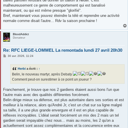
balles parisien refusant de donner un ballon à Neuer. C'est
malheureusement ce genre de comportement qui est banalisé
maintenant, ou qui est même presque "glorifié".
Bref, maintenant vous pouvez éteindre la télé et reprendre une activité
normale comme disait l'autre... Rdv la saison prochaine !
BloodAddict
Donateur
Re: RFC LIEGE-LOMMEL La remontada lundi 27 avril 20h30
M
30 avr. 2026, 11:24
e
s
s
Herbi
a écrit :
↑
a
g
Belin, le nouveau martyr, après Debaty
e
Comment peut-on surestimer à ce point un joueur ?
Franchement, je trouve que nos 2 gardiens étaient aussi bons l'un que
l'autre mais avec des qualités différentes forcément.
Belin dirige mieux sa défense, est plus autoritaire dans ses sorties et est
meilleur à la relance, alors qu'André Jr, c'est un chat sur sa ligne malgré
sa taille, il a une plus grande envergure et il est en plus capable de
réflexes incroyables. L'idéal serait forcément un mix des 2 mais un tel
gardien serait impayable chez nous... mais au moins, les 2 qu'on a
actuellement sont assez complémentaires et la concurrence entre eux