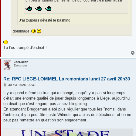
un peu d'humour par les temps qui courent c'est bien aussi
J’ai toujours détesté le bashing!
dommage.
Tu t'es trompé d'endroit !
JoeDalton
Donateur
Re: RFC LIEGE-LOMMEL La remontada lundi 27 avril 20h30
M
30 avr. 2026, 00:47
e
s
Il y a quand même un truc qui a changé, jusqu'il y a pas si longtemps
s
c'était une énorme qualité de jouer depuis longtemps à Liège, aujourd'hui
a
g
on dirait que c'est ringard, pas assez bling bling...
e
En attendant Bruggeman a été plus régulier que tous les "noms" dans
l'entrejeu, il y a peut-être juste Wilmots qui a plus de sélections, et on ne
peut pas remettre en question son engagement.