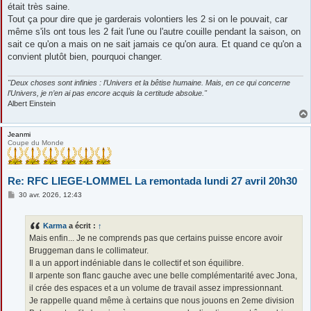
était très saine.
Tout ça pour dire que je garderais volontiers les 2 si on le pouvait, car
même s'ils ont tous les 2 fait l'une ou l'autre couille pendant la saison, on
sait ce qu'on a mais on ne sait jamais ce qu'on aura. Et quand ce qu'on a
convient plutôt bien, pourquoi changer.
"Deux choses sont infinies : l’Univers et la bêtise humaine. Mais, en ce qui concerne
l’Univers, je n’en ai pas encore acquis la certitude absolue."
Albert Einstein
Jeanmi
Coupe du Monde
Re: RFC LIEGE-LOMMEL La remontada lundi 27 avril 20h30
M
30 avr. 2026, 12:43
e
s
s
Karma
a écrit :
↑
a
g
Mais enfin... Je ne comprends pas que certains puisse encore avoir
e
Bruggeman dans le collimateur.
Il a un apport indéniable dans le collectif et son équilibre.
Il arpente son flanc gauche avec une belle complémentarité avec Jona,
il crée des espaces et a un volume de travail assez impressionnant.
Je rappelle quand même à certains que nous jouons en 2eme division