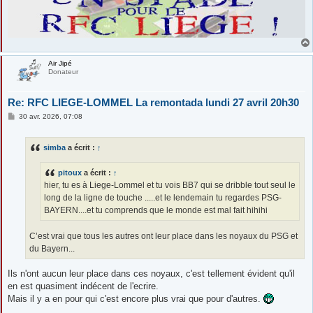
Air Jipé
Donateur
Re: RFC LIEGE-LOMMEL La remontada lundi 27 avril 20h30
M
30 avr. 2026, 07:08
e
s
s
simba
a écrit :
↑
a
g
e
pitoux
a écrit :
↑
hier, tu es à Liege-Lommel et tu vois BB7 qui se dribble tout seul le
long de la ligne de touche .....et le lendemain tu regardes PSG-
BAYERN....et tu comprends que le monde est mal fait hihihi
C’est vrai que tous les autres ont leur place dans les noyaux du PSG et
du Bayern...
Ils n'ont aucun leur place dans ces noyaux, c'est tellement évident qu'il
en est quasiment indécent de l'ecrire.
Mais il y a en pour qui c'est encore plus vrai que pour d'autres.