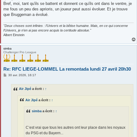
Bref, moi, tant qu'ils se battent et donnent ce qu'ils ont dans le ventre, je
me fous un peu des aprioris, un joueur peut aussi évoluer. Et je trouve
que Bruggeman a évolué.
"Deux choses sont infinies : l’Univers et la bêtise humaine. Mais, en ce qui concerne
l’Univers, je n’en ai pas encore acquis la certitude absolue."
Albert Einstein
simba
Challenger Pro League
Re: RFC LIEGE-LOMMEL La remontada lundi 27 avril 20h30
M
30 avr. 2026, 16:17
e
s
s
Air Jipé
a écrit :
↑
a
g
e
Air Jipé
a écrit :
↑
simba
a écrit :
↑
C’est vrai que tous les autres ont leur place dans les noyaux
du PSG et du Bayern...