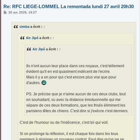
Re: RFC LIEGE-LOMMEL La remontada lundi 27 avril 20h30
M
30 avr. 2026, 19:27
e
s
s
simba
a écrit :
↑
a
g
e
Air Jipé
a écrit :
↑
Air Jipé
a écrit :
↑
Ils n'ont aucun leur place dans ces noyaux, c'est tellement
évident qu'il en est quasiment indécent de l'ecrire.
Mais il y a en pour qui c'est encore plus vrai que pour
d'autres.
PS: Je précise que je n'aime aucun de ces deux clubs, tout
en souhaitant, vu avec la distance émotuonnelle qui me
sépare de ces deux formations, que les frisés éliminent les
parisiens têtes de chiens. C'est dire si j'exècre c'est derniers.
C'est de l'humour ou de l'indécence, c'est toi qui voit.
Si on prolonge ta réflexion, il est chaque fois dans les tous
premiers à résigner un nouveau contrat. Faut dire qu'on ne se