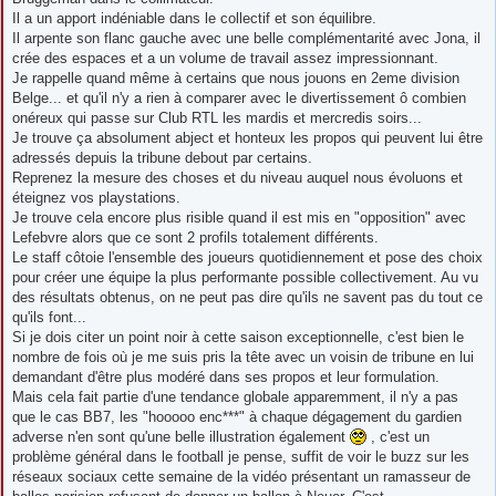
a
g
Il a un apport indéniable dans le collectif et son équilibre.
e
Il arpente son flanc gauche avec une belle complémentarité avec Jona, il
crée des espaces et a un volume de travail assez impressionnant.
Je rappelle quand même à certains que nous jouons en 2eme division
Belge... et qu'il n'y a rien à comparer avec le divertissement ô combien
onéreux qui passe sur Club RTL les mardis et mercredis soirs...
Je trouve ça absolument abject et honteux les propos qui peuvent lui être
adressés depuis la tribune debout par certains.
Reprenez la mesure des choses et du niveau auquel nous évoluons et
éteignez vos playstations.
Je trouve cela encore plus risible quand il est mis en "opposition" avec
Lefebvre alors que ce sont 2 profils totalement différents.
Le staff côtoie l'ensemble des joueurs quotidiennement et pose des choix
pour créer une équipe la plus performante possible collectivement. Au vu
des résultats obtenus, on ne peut pas dire qu'ils ne savent pas du tout ce
qu'ils font...
Si je dois citer un point noir à cette saison exceptionnelle, c'est bien le
nombre de fois où je me suis pris la tête avec un voisin de tribune en lui
demandant d'être plus modéré dans ses propos et leur formulation.
Mais cela fait partie d'une tendance globale apparemment, il n'y a pas
que le cas BB7, les "hooooo enc***" à chaque dégagement du gardien
adverse n'en sont qu'une belle illustration également
, c'est un
problème général dans le football je pense, suffit de voir le buzz sur les
réseaux sociaux cette semaine de la vidéo présentant un ramasseur de