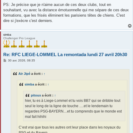
PS: Je précise que je n'aime aucun de ces deux clubs, tout en
souhaitant, vu avec la distance émotuonnelle qui me sépare de ces deux
formations, que les frisés éliminent les parisiens têtes de chiens. C'est
dire si j'exècre c'est derniers.
simba
Challenger Pro League
Re: RFC LIEGE-LOMMEL La remontada lundi 27 avril 20h30
M
30 avr. 2026, 08:35
e
s
s
Air Jipé
a écrit :
↑
a
g
e
simba
a écrit :
↑
pitoux
a écrit :
↑
hier, tu es à Liege-Lommel et tu vois BB7 qui se dribble tout
seul le long de la ligne de touche .....et le lendemain tu
regardes PSG-BAYERN....et tu comprends que le monde est
mal fait hihihi
C’est vrai que tous les autres ont leur place dans les noyaux du
PSG et du Bayern...