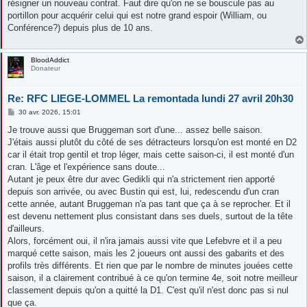
résigner un nouveau contrat. Faut dire qu'on ne se bouscule pas au
portillon pour acquérir celui qui est notre grand espoir (William, ou
Conférence?) depuis plus de 10 ans.
BloodAddict
Donateur
Re: RFC LIEGE-LOMMEL La remontada lundi 27 avril 20h30
M
30 avr. 2026, 15:01
e
s
Je trouve aussi que Bruggeman sort d'une... assez belle saison.
s
J'étais aussi plutôt du côté de ses détracteurs lorsqu'on est monté en D2
a
g
car il était trop gentil et trop léger, mais cette saison-ci, il est monté d'un
e
cran. L'âge et l'expérience sans doute...
Autant je peux être dur avec Gedikli qui n'a strictement rien apporté
depuis son arrivée, ou avec Bustin qui est, lui, redescendu d'un cran
cette année, autant Bruggeman n'a pas tant que ça à se reprocher. Et il
est devenu nettement plus consistant dans ses duels, surtout de la tête
d'ailleurs.
Alors, forcément oui, il n'ira jamais aussi vite que Lefebvre et il a peu
marqué cette saison, mais les 2 joueurs ont aussi des gabarits et des
profils très différents. Et rien que par le nombre de minutes jouées cette
saison, il a clairement contribué à ce qu'on termine 4e, soit notre meilleur
classement depuis qu'on a quitté la D1. C'est qu'il n'est donc pas si nul
que ça.