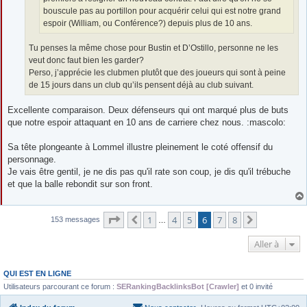
bouscule pas au portillon pour acquérir celui qui est notre grand
espoir (William, ou Conférence?) depuis plus de 10 ans.
Tu penses la même chose pour Bustin et D’Ostillo, personne ne les
veut donc faut bien les garder?
Perso, j’apprécie les clubmen plutôt que des joueurs qui sont à peine
de 15 jours dans un club qu’ils pensent déjà au club suivant.
Excellente comparaison. Deux défenseurs qui ont marqué plus de buts
que notre espoir attaquant en 10 ans de carriere chez nous. :mascolo:
Sa tête plongeante à Lommel illustre pleinement le coté offensif du
personnage.
Je vais être gentil, je ne dis pas qu'il rate son coup, je dis qu'il trébuche
et que la balle rebondit sur son front.
Page
6
sur
8
1
4
5
6
7
8
Précédente
Suivante
153 messages
…
Aller à
QUI EST EN LIGNE
Utilisateurs parcourant ce forum :
SERankingBacklinksBot [Crawler]
et 0 invité