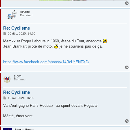
Air Jipé
Donateur
Re: Cyclisme
M
20 déc. 2025, 14:09
e
s
Merckx et Roger Laboureur, 1969, étape du Tour, anecdote
s
Jean Brankart pilote de moto.
je ne souviens pas de ça.
a
g
e
https://www.facebook.com/share/v/14RcLYENTXD/
guym
Donateur
Re: Cyclisme
M
12 avr. 2026, 16:30
e
s
Van Aert gagne Paris-Roubaix, au sprint devant Pogacar.
s
a
g
Mérité, émouvant
e
Bleu et Rouge