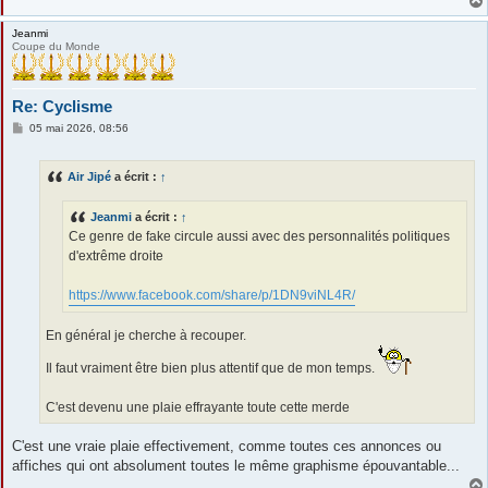
Jeanmi
Coupe du Monde
Re: Cyclisme
M
05 mai 2026, 08:56
e
s
s
Air Jipé
a écrit :
↑
a
g
e
Jeanmi
a écrit :
↑
Ce genre de fake circule aussi avec des personnalités politiques
d'extrême droite
https://www.facebook.com/share/p/1DN9viNL4R/
En général je cherche à recouper.
Il faut vraiment être bien plus attentif que de mon temps.
C'est devenu une plaie effrayante toute cette merde
C'est une vraie plaie effectivement, comme toutes ces annonces ou
affiches qui ont absolument toutes le même graphisme épouvantable...