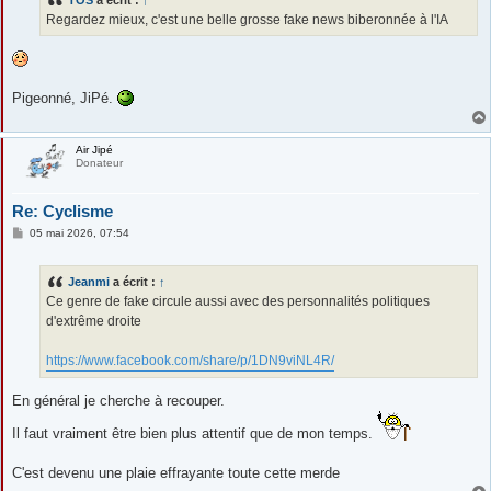
a
g
Regardez mieux, c'est une belle grosse fake news biberonnée à l'IA
e
Pigeonné, JiPé.
Air Jipé
Donateur
Re: Cyclisme
M
05 mai 2026, 07:54
e
s
s
Jeanmi
a écrit :
↑
a
g
Ce genre de fake circule aussi avec des personnalités politiques
e
d'extrême droite
https://www.facebook.com/share/p/1DN9viNL4R/
En général je cherche à recouper.
Il faut vraiment être bien plus attentif que de mon temps.
C'est devenu une plaie effrayante toute cette merde