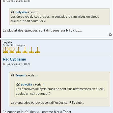
M
24 nov. 2025, 14:39
e
s
s
polyvilla
a écrit :
↑
a
g
Les épreuves de cyclo-cross ne sont plus retransmises en direct,
e
quelqu'un sait pourquoi ?
La plupart des épreuves sont diffusées sur RTL club...
polyvilla
Jupiler Pro League
Re: Cyclisme
M
24 nov. 2025, 18:26
e
s
s
Jeanmi
a écrit :
↑
a
g
e
polyvilla
a écrit :
↑
Les épreuves de cyclo-cross ne sont plus retransmises en direct,
quelqu'un sait pourquoi ?
La plupart des épreuves sont diffusées sur RTL club...
Je zappe et je n'ai rien vu, comme hier à Tabor.