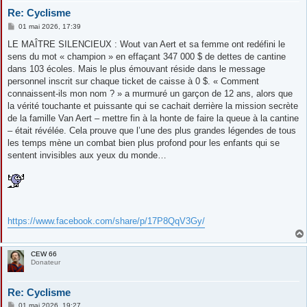
Re: Cyclisme
M
01 mai 2026, 17:39
e
s
LE MAÎTRE SILENCIEUX : Wout van Aert et sa femme ont redéfini le
s
sens du mot « champion » en effaçant 347 000 $ de dettes de cantine
a
g
dans 103 écoles. Mais le plus émouvant réside dans le message
e
personnel inscrit sur chaque ticket de caisse à 0 $. « Comment
connaissent-ils mon nom ? » a murmuré un garçon de 12 ans, alors que
la vérité touchante et puissante qui se cachait derrière la mission secrète
de la famille Van Aert – mettre fin à la honte de faire la queue à la cantine
– était révélée. Cela prouve que l’une des plus grandes légendes de tous
les temps mène un combat bien plus profond pour les enfants qui se
sentent invisibles aux yeux du monde…
https://www.facebook.com/share/p/17P8QqV3Gy/
CEW 66
Donateur
Re: Cyclisme
M
01 mai 2026, 19:27