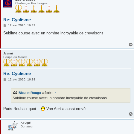
Challenger Pro League
Re: Cyclisme
M
12 avr. 2026, 16:32
e
s
Sublime course avec un nombre incroyable de crevaisons
s
a
g
e
Jeanmi
Coupe du Monde
Re: Cyclisme
M
12 avr. 2026, 16:38
e
s
s
Bleu et Rouge
a écrit :
↑
a
g
Sublime course avec un nombre incroyable de crevaisons
e
Paris-Roubaix quoi...
Van Aert a aussi crevé.
Air Jipé
Donateur