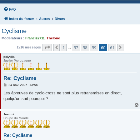
FAQ
Index du forum
Autres
Divers
Cyclisme
Modérateurs :
Francis2711
,
Thelone
Page
60
sur
61
1
57
58
59
60
61
Précédente
Suivant
1216 messages
…
polyvilla
Jupiler Pro League
Re: Cyclisme
M
24 nov. 2025, 13:56
e
s
Les épreuves de cyclo-cross ne sont plus retransmises en direct,
s
quelqu'un sait pourquoi ?
a
g
e
Jeanmi
Coupe du Monde
Re: Cyclisme