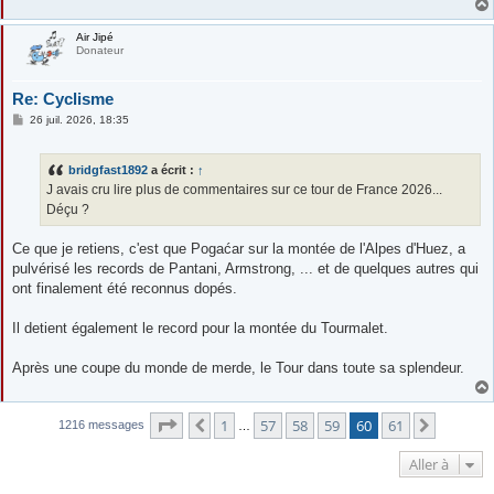
Air Jipé
Donateur
Re: Cyclisme
M
26 juil. 2026, 18:35
e
s
s
bridgfast1892
a écrit :
↑
a
g
J avais cru lire plus de commentaires sur ce tour de France 2026...
e
Déçu ?
Ce que je retiens, c'est que Pogaćar sur la montée de l'Alpes d'Huez, a
pulvérisé les records de Pantani, Armstrong, ... et de quelques autres qui
ont finalement été reconnus dopés.
Il detient également le record pour la montée du Tourmalet.
Après une coupe du monde de merde, le Tour dans toute sa splendeur.
Page
60
sur
61
1
57
58
59
60
61
Précédente
Suivant
1216 messages
…
Aller à