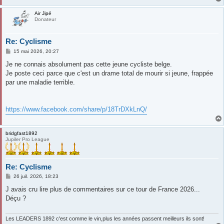
Air Jipé
Donateur
Re: Cyclisme
M
15 mai 2026, 20:27
e
s
Je ne connais absolument pas cette jeune cycliste belge.
s
Je poste ceci parce que c'est un drame total de mourir si jeune, frappée
a
g
par une maladie terrible.
e
https://www.facebook.com/share/p/18TrDXkLnQ/
bridgfast1892
Jupiler Pro League
Re: Cyclisme
M
26 juil. 2026, 18:23
e
s
J avais cru lire plus de commentaires sur ce tour de France 2026...
s
Déçu ?
a
g
e
Les LEADERS 1892 c'est comme le vin,plus les années passent meilleurs ils sont!