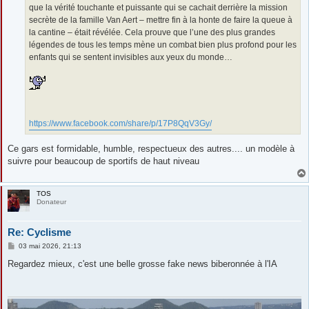
que la vérité touchante et puissante qui se cachait derrière la mission
secrète de la famille Van Aert – mettre fin à la honte de faire la queue à
la cantine – était révélée. Cela prouve que l’une des plus grandes
légendes de tous les temps mène un combat bien plus profond pour les
enfants qui se sentent invisibles aux yeux du monde…
https://www.facebook.com/share/p/17P8QqV3Gy/
Ce gars est formidable, humble, respectueux des autres.... un modèle à
suivre pour beaucoup de sportifs de haut niveau
TOS
Donateur
Re: Cyclisme
M
03 mai 2026, 21:13
e
s
Regardez mieux, c'est une belle grosse fake news biberonnée à l'IA
s
a
g
e