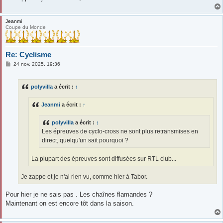
Jeanmi
Coupe du Monde
Re: Cyclisme
M
24 nov. 2025, 19:36
e
s
s
polyvilla
a écrit :
↑
a
g
e
Jeanmi
a écrit :
↑
polyvilla
a écrit :
↑
Les épreuves de cyclo-cross ne sont plus retransmises en
direct, quelqu'un sait pourquoi ?
La plupart des épreuves sont diffusées sur RTL club...
Je zappe et je n'ai rien vu, comme hier à Tabor.
Pour hier je ne sais pas . Les chaînes flamandes ?
Maintenant on est encore tôt dans la saison.