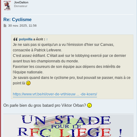
JoeDalton
Donateur
Re: Cyclisme
M
30 nov. 2025, 11:56
e
s
s
polyvilla
a écrit :
↑
a
g
Je ne sais pas si quelqu'un a vu l'émission d'hier sur Canvas,
e
consacrée à Patrick Lefevere.
C'est assez édifiant. C'était axé sur le lobbying exercé par ce dernier
avant tous les championnats du monde.
Favoriser les coureurs de son équipe aux dépens des intérêts de
l'équipe nationale.
Je savais quand dans le cyclisme pro, tout pouvait se passer, mais à ce
point là
https://www.vrt.be/nl/over-de-vrt/nieuw ... -de-koers/
On parle bien du gros batard pro Viktor Orban?