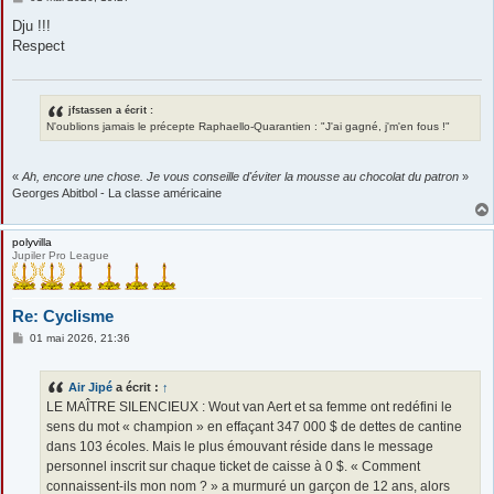
e
s
Dju !!!
s
Respect
a
g
e
jfstassen a écrit :
N'oublions jamais le précepte Raphaello-Quarantien : "J'ai gagné, j'm'en fous !"
«
Ah, encore une chose. Je vous conseille d'éviter la mousse au chocolat du patron
»
Georges Abitbol - La classe américaine
polyvilla
Jupiler Pro League
Re: Cyclisme
M
01 mai 2026, 21:36
e
s
s
Air Jipé
a écrit :
↑
a
g
LE MAÎTRE SILENCIEUX : Wout van Aert et sa femme ont redéfini le
e
sens du mot « champion » en effaçant 347 000 $ de dettes de cantine
dans 103 écoles. Mais le plus émouvant réside dans le message
personnel inscrit sur chaque ticket de caisse à 0 $. « Comment
connaissent-ils mon nom ? » a murmuré un garçon de 12 ans, alors