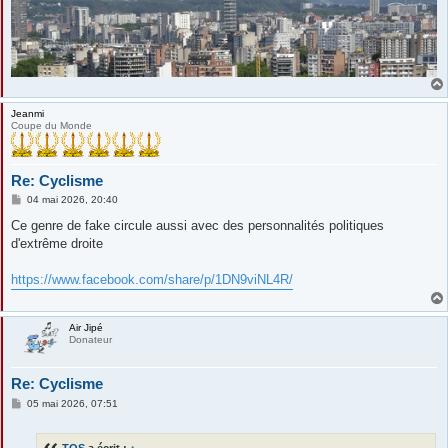
Jeanmi
Coupe du Monde
Re: Cyclisme
M
04 mai 2026, 20:40
e
s
Ce genre de fake circule aussi avec des personnalités politiques
s
d'extrême droite
a
g
e
https://www.facebook.com/share/p/1DN9viNL4R/
Air Jipé
Donateur
Re: Cyclisme
M
05 mai 2026, 07:51
e
s
s
TOS
a écrit :
↑