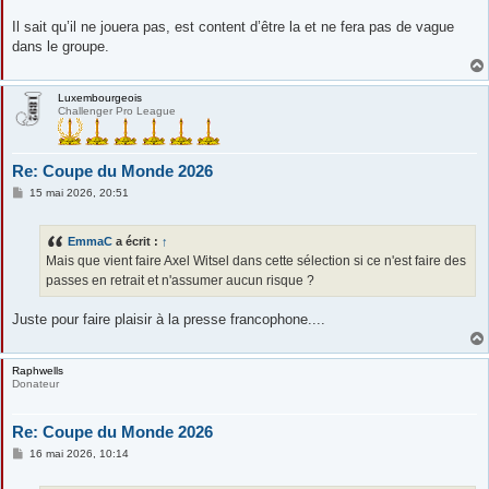
a
g
Il sait qu’il ne jouera pas, est content d’être la et ne fera pas de vague
e
dans le groupe.
Luxembourgeois
Challenger Pro League
Re: Coupe du Monde 2026
M
15 mai 2026, 20:51
e
s
s
EmmaC
a écrit :
↑
a
g
Mais que vient faire Axel Witsel dans cette sélection si ce n'est faire des
e
passes en retrait et n'assumer aucun risque ?
Juste pour faire plaisir à la presse francophone....
Raphwells
Donateur
Re: Coupe du Monde 2026
M
16 mai 2026, 10:14
e
s