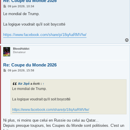
Re: Coupe du Monde 2026
M
09 juin 2026, 10:34
e
s
Le mondial de Trump.
s
a
g
La logique voudrait qu'il soit boycotté
e
https://www.facebook.com/share/p/18qAaRMVfw/
BloodAddict
Donateur
Re: Coupe du Monde 2026
M
09 juin 2026, 15:58
e
s
s
Air Jipé
a écrit :
↑
a
g
Le mondial de Trump.
e
La logique voudrait qu'il soit boycotté
https://www.facebook.com/share/p/18qAaRMVfw/
Ni plus, ni moins que celui en Russie ou celui au Qatar...
Depuis presque toujours, les Coupes du Monde sont politisées. C'est un