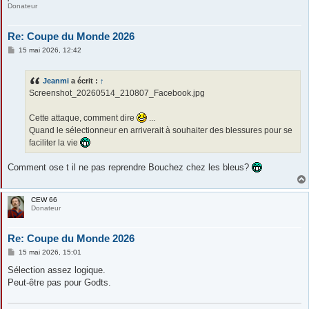
Donateur
Re: Coupe du Monde 2026
M
15 mai 2026, 12:42
e
s
s
Jeanmi
a écrit :
↑
a
g
Screenshot_20260514_210807_Facebook.jpg
e
Cette attaque, comment dire
...
Quand le sélectionneur en arriverait à souhaiter des blessures pour se
faciliter la vie
Comment ose t il ne pas reprendre Bouchez chez les bleus?
CEW 66
Donateur
Re: Coupe du Monde 2026
M
15 mai 2026, 15:01
e
s
Sélection assez logique.
s
Peut-être pas pour Godts.
a
g
e