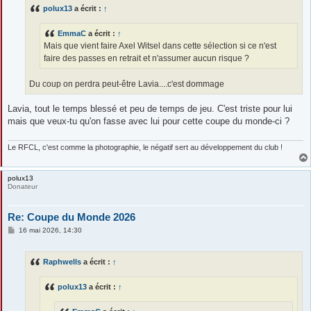
s
polux13
a écrit :
↑
a
g
e
EmmaC
a écrit :
↑
Mais que vient faire Axel Witsel dans cette sélection si ce n'est
faire des passes en retrait et n'assumer aucun risque ?
Du coup on perdra peut-être Lavia....c'est dommage
Lavia, tout le temps blessé et peu de temps de jeu. C'est triste pour lui
mais que veux-tu qu'on fasse avec lui pour cette coupe du monde-ci ?
Le RFCL, c'est comme la photographie, le négatif sert au développement du club !
polux13
Donateur
Re: Coupe du Monde 2026
M
16 mai 2026, 14:30
e
s
s
Raphwells
a écrit :
↑
a
g
e
polux13
a écrit :
↑