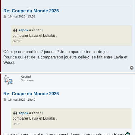
Re: Coupe du Monde 2026
M
16 mai 2026, 15:51
e
s
s
zapok
a écrit :
↑
a
g
comparer Lavia et Lukaku .
e
okok.
Où ai-je comparé les 2 joueurs? Je compare le temps de jeu.
Pour ce qui est de la comparaison joueurs celle-ci se fait entre Lavia et
Witsel.
Air Jipé
Donateur
Re: Coupe du Monde 2026
M
16 mai 2026, 18:40
e
s
s
zapok
a écrit :
↑
a
g
comparer Lavia et Lukaku .
e
okok.
Il y a juste que Lukaku, à un moment donné, a emprunté Lavia Roma