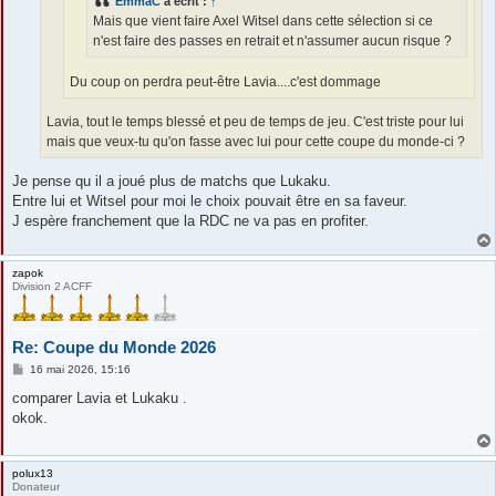
EmmaC
a écrit :
↑
Mais que vient faire Axel Witsel dans cette sélection si ce
n'est faire des passes en retrait et n'assumer aucun risque ?
Du coup on perdra peut-être Lavia....c'est dommage
Lavia, tout le temps blessé et peu de temps de jeu. C'est triste pour lui
mais que veux-tu qu'on fasse avec lui pour cette coupe du monde-ci ?
Je pense qu il a joué plus de matchs que Lukaku.
Entre lui et Witsel pour moi le choix pouvait être en sa faveur.
J espère franchement que la RDC ne va pas en profiter.
zapok
Division 2 ACFF
Re: Coupe du Monde 2026
M
16 mai 2026, 15:16
e
s
comparer Lavia et Lukaku .
s
okok.
a
g
e
polux13
Donateur