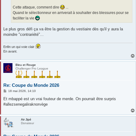
Cette attaque, comment dire
...
Quand le sélectionneur en arriverait à souhaiter des blessures pour se
faciliter la vie
Le plus gros défi ça va être la gestion du vestiaire dès qu'il y aura la
moindre "contrariété"...
Enfin un qui voie clair
En avant.
Bleu et Rouge
Challenger Pro League
Re: Coupe du Monde 2026
M
18 mai 2026, 14:10
e
s
Et mbappé est un vrai fouteur de merde. On pourrait être surpris
s
#allezsenegaliraknorvège
a
g
e
Air Jipé
Donateur