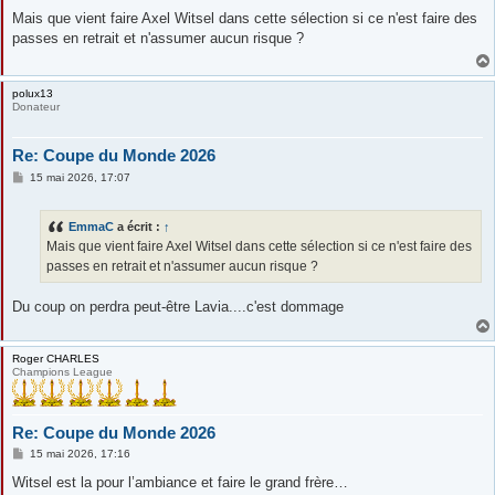
e
s
Mais que vient faire Axel Witsel dans cette sélection si ce n'est faire des
s
passes en retrait et n'assumer aucun risque ?
a
g
e
polux13
Donateur
Re: Coupe du Monde 2026
M
15 mai 2026, 17:07
e
s
s
EmmaC
a écrit :
↑
a
g
Mais que vient faire Axel Witsel dans cette sélection si ce n'est faire des
e
passes en retrait et n'assumer aucun risque ?
Du coup on perdra peut-être Lavia....c'est dommage
Roger CHARLES
Champions League
Re: Coupe du Monde 2026
M
15 mai 2026, 17:16
e
s
Witsel est la pour l’ambiance et faire le grand frère…
s