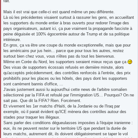
fait.
Mais il est vrai que celle-ci est quand même un peu différente.
Là où les précédentes visaient surtout à rassurer les gens, en accueillant
les supporters du monde entier à bras ouverts pour redorer l'image des
pays organisateurs, autant ici, ça pue vraiment la propagande fasciste à
peine déguisée et 100% égocentrée autour de Trump et de sa politique
intérieure.
En gros, ça va être une coupe du monde exceptionnelle, mais que pour
les américains pur jus hein... parce que pour tous les autres, restez
surtout bien chez vous, vous n'êtes pas du tout les bienvenus.
Même en Corée du Nord, les supporters seraient mieux reçus que ça
Des visas de supporters écossais refusés en dernière minute, alors
qu'acceptés précédemment, des contrôles renforcés à l'entrée, des prix
prohibitifs pour les places ou les hôtels, des pays dont les supporters
sont carrément bannis d'office, ...
J'avais justement aussi lu aujourd'hui cette news de l'arbitre somalien
sélectionné par la FIFA et refoulé par l'immigration US... Pourquoi? On ne
sait pas. Que dit la FIFA? Rien. Forcément.
Et vivement les 1er matchs d'Haïti, de la Jordanie ou de l'Iraq par
exemple, où il parait évident qu'ICE mènera des contrôles autour des
stades pour traquer les illégaux.
Sans parler des conditions dégueulasses imposées à l'équipe iranienne :
eux, ils ne peuvent rester sur le territoire US que pendant la durée de
leurs matchs, autrement dit, ils doivent obligatoirement se taper le vol