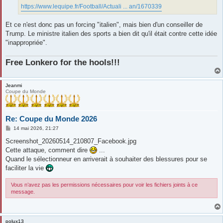
https://www.lequipe.fr/Football/Actuali ... an/1670339
Et ce n'est donc pas un forcing "italien", mais bien d'un conseiller de
Trump. Le ministre italien des sports a bien dit qu'il était contre cette idée
"inappropriée".
Free Lonkero for the hools!!!
Jeanmi
Coupe du Monde
Re: Coupe du Monde 2026
M
14 mai 2026, 21:27
e
s
Screenshot_20260514_210807_Facebook.jpg
s
Cette attaque, comment dire
...
a
g
Quand le sélectionneur en arriverait à souhaiter des blessures pour se
e
faciliter la vie
Vous n’avez pas les permissions nécessaires pour voir les fichiers joints à ce
message.
polux13