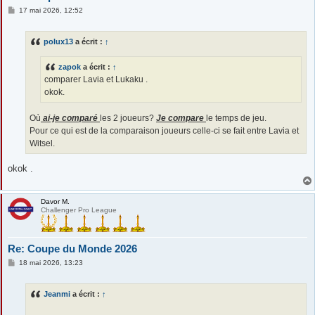
M
17 mai 2026, 12:52
e
s
s
polux13
a écrit :
↑
a
g
e
zapok
a écrit :
↑
comparer Lavia et Lukaku .
okok.
Où
ai-je comparé
les 2 joueurs?
Je compare
le temps de jeu.
Pour ce qui est de la comparaison joueurs celle-ci se fait entre Lavia et
Witsel.
okok .
Davor M.
Challenger Pro League
Re: Coupe du Monde 2026
M
18 mai 2026, 13:23
e
s
s
Jeanmi
a écrit :
↑
a
g
e