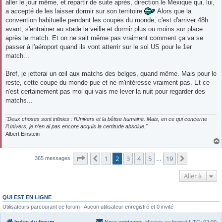
aller le jour même, et repartir de suite après, direction le Mexique qui, lui,
a accepté de les laisser dormir sur son territoire
Alors que la
convention habituelle pendant les coupes du monde, c'est d'arriver 48h
avant, s'entrainer au stade la veille et dormir plus ou moins sur place
après le match. Et on ne sait même pas vraiment comment ça va se
passer à l'aéroport quand ils vont atterrir sur le sol US pour le 1er
match...
Bref, je jetterai un œil aux matchs des belges, quand même. Mais pour le
reste, cette coupe du monde pue et ne m'intéresse vraiment pas. Et ce
n'est certainement pas moi qui vais me lever la nuit pour regarder des
matchs...
"Deux choses sont infinies : l’Univers et la bêtise humaine. Mais, en ce qui concerne
l’Univers, je n’en ai pas encore acquis la certitude absolue."
Albert Einstein
Page
2
sur
19
1
2
3
4
5
19
Précédente
Suivante
365 messages
…
Aller à
QUI EST EN LIGNE
Utilisateurs parcourant ce forum : Aucun utilisateur enregistré et 0 invité