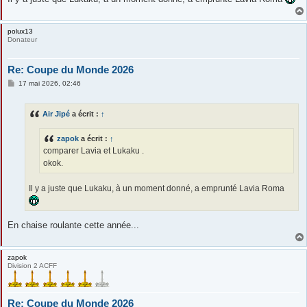
polux13
Donateur
Re: Coupe du Monde 2026
M
17 mai 2026, 02:46
e
s
s
Air Jipé
a écrit :
↑
a
g
e
zapok
a écrit :
↑
comparer Lavia et Lukaku .
okok.
Il y a juste que Lukaku, à un moment donné, a emprunté Lavia Roma
En chaise roulante cette année...
zapok
Division 2 ACFF
Re: Coupe du Monde 2026