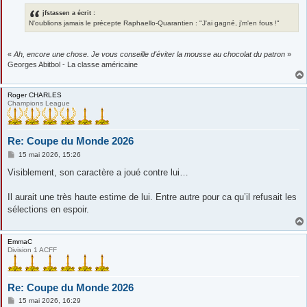
jfstassen a écrit :
N'oublions jamais le précepte Raphaello-Quarantien : "J'ai gagné, j'm'en fous !"
«
Ah, encore une chose. Je vous conseille d'éviter la mousse au chocolat du patron
»
Georges Abitbol - La classe américaine
Roger CHARLES
Champions League
Re: Coupe du Monde 2026
M
15 mai 2026, 15:26
e
s
Visiblement, son caractère a joué contre lui…
s
a
g
Il aurait une très haute estime de lui. Entre autre pour ca qu’il refusait les
e
sélections en espoir.
EmmaC
Division 1 ACFF
Re: Coupe du Monde 2026
M
15 mai 2026, 16:29