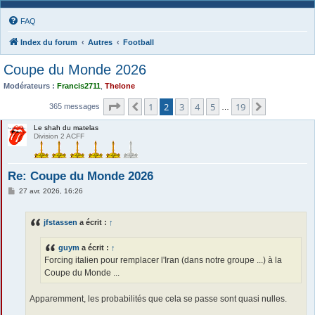
FAQ
Index du forum
Autres
Football
Coupe du Monde 2026
Modérateurs :
Francis2711
,
Thelone
Page
2
sur
19
1
2
3
4
5
19
Précédente
Suivante
365 messages
…
Le shah du matelas
Division 2 ACFF
Re: Coupe du Monde 2026
M
27 avr. 2026, 16:26
e
s
s
jfstassen
a écrit :
↑
a
g
e
guym
a écrit :
↑
Forcing italien pour remplacer l'Iran (dans notre groupe ...) à la
Coupe du Monde ...
Apparemment, les probabilités que cela se passe sont quasi nulles.