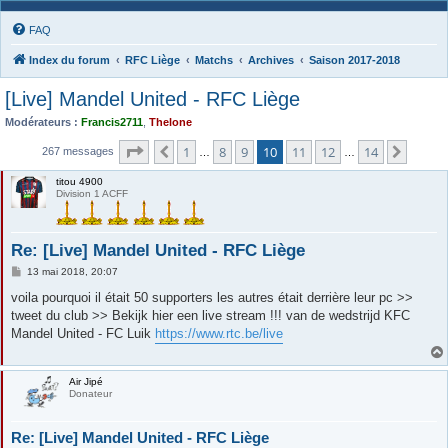
FAQ
Index du forum
RFC Liège
Matchs
Archives
Saison 2017-2018
[Live] Mandel United - RFC Liège
Modérateurs :
Francis2711
,
Thelone
Page
10
sur
14
1
8
9
10
11
12
14
Précédente
Suiva
267 messages
…
…
titou 4900
Division 1 ACFF
Re: [Live] Mandel United - RFC Liège
M
13 mai 2018, 20:07
e
s
voila pourquoi il était 50 supporters les autres était derrière leur pc >>
s
tweet du club >> Bekijk hier een live stream !!! van de wedstrijd KFC
a
g
Mandel United - FC Luik
https://www.rtc.be/live
e
Air Jipé
Donateur
Re: [Live] Mandel United - RFC Liège