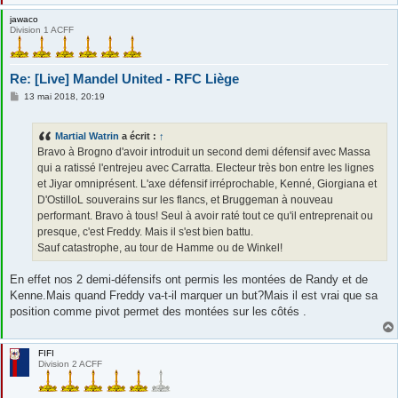
jawaco
Division 1 ACFF
Re: [Live] Mandel United - RFC Liège
M
13 mai 2018, 20:19
e
s
s
Martial Watrin
a écrit :
↑
a
g
Bravo à Brogno d'avoir introduit un second demi défensif avec Massa
e
qui a ratissé l'entrejeu avec Carratta. Electeur très bon entre les lignes
et Jiyar omniprésent. L'axe défensif irréprochable, Kenné, Giorgiana et
D'OstilloL souverains sur les flancs, et Bruggeman à nouveau
performant. Bravo à tous! Seul à avoir raté tout ce qu'il entreprenait ou
presque, c'est Freddy. Mais il s'est bien battu.
Sauf catastrophe, au tour de Hamme ou de Winkel!
En effet nos 2 demi-défensifs ont permis les montées de Randy et de
Kenne.Mais quand Freddy va-t-il marquer un but?Mais il est vrai que sa
position comme pivot permet des montées sur les côtés .
FIFI
Division 2 ACFF