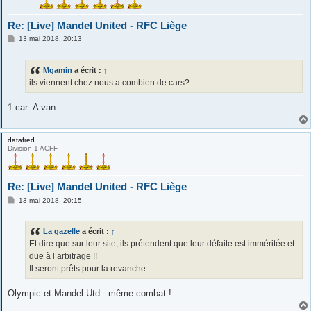
Re: [Live] Mandel United - RFC Liège
M
13 mai 2018, 20:13
e
s
s
Mgamin
a écrit :
↑
a
g
ils viennent chez nous a combien de cars?
e
1 car..A van
datafred
Division 1 ACFF
Re: [Live] Mandel United - RFC Liège
M
13 mai 2018, 20:15
e
s
s
La gazelle
a écrit :
↑
a
g
Et dire que sur leur site, ils prétendent que leur défaite est imméritée et
e
due à l’arbitrage !!
Il seront prêts pour la revanche
Olympic et Mandel Utd : même combat !