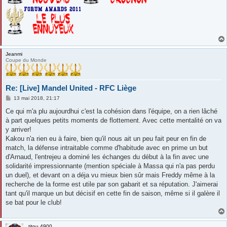
Jeanmi
Coupe du Monde
Re: [Live] Mandel United - RFC Liège
M
13 mai 2018, 21:17
e
s
Ce qui m'a plu aujourdhui c'est la cohésion dans l'équipe, on a rien lâché
s
à part quelques petits moments de flottement. Avec cette mentalité on va
a
g
y arriver!
e
Kakou n'a rien eu à faire, bien qu'il nous ait un peu fait peur en fin de
match, la défense intraitable comme d'habitude avec en prime un but
d'Arnaud, l'entrejeu a dominé les échanges du début à la fin avec une
solidarité impressionnante (mention spéciale à Massa qui n'a pas perdu
un duel), et devant on a déja vu mieux bien sûr mais Freddy même à la
recherche de la forme est utile par son gabarit et sa réputation. J'aimerai
tant qu'il marque un but décisif en cette fin de saison, même si il galère il
se bat pour le club!
titou 4900