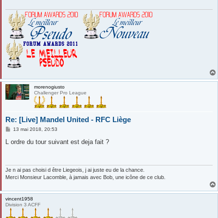
morenogiusto
Challenger Pro League
Re: [Live] Mandel United - RFC Liège
M
13 mai 2018, 20:53
e
s
L ordre du tour suivant est deja fait ?
s
a
g
e
Je n ai pas choisi d être Liegeois, j ai juste eu de la chance.
Merci Monsieur Lacomble, à jamais avec Bob, une icône de ce club.
vincent1958
Division 3 ACFF