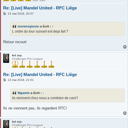
Re: [Live] Mandel United - RFC Liège
M
13 mai 2018, 20:57
e
s
s
morenogiusto
a écrit :
↑
a
g
L ordre du tour suivant est deja fait ?
e
Retour rocourt
led zep.
Challenger Pro League
Re: [Live] Mandel United - RFC Liège
M
13 mai 2018, 21:01
e
s
s
Mgamin
a écrit :
↑
a
g
ils viennent chez nous a combien de cars?
e
Ils ne viennent pas, ils regardent RTC!
led zep.
Challenger Pro League