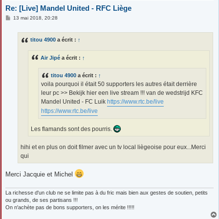
Re: [Live] Mandel United - RFC Liège
M
13 mai 2018, 20:28
e
s
s
titou 4900
a écrit :
↑
a
g
e
Air Jipé
a écrit :
↑
titou 4900
a écrit :
↑
voila pourquoi il était 50 supporters les autres était derrière
leur pc >> Bekijk hier een live stream !!! van de wedstrijd KFC
Mandel United - FC Luik
https://www.rtc.be/live
https://www.rtc.be/live
Les flamands sont des pourris.
hihi et en plus on doit filmer avec un tv local liègeoise pour eux...Merci
qui
Merci Jacquie et Michel
La richesse d'un club ne se limite pas à du fric mais bien aux gestes de soutien, petits
ou grands, de ses partisans !!!
On n'achète pas de bons supporters, on les mérite !!!!!