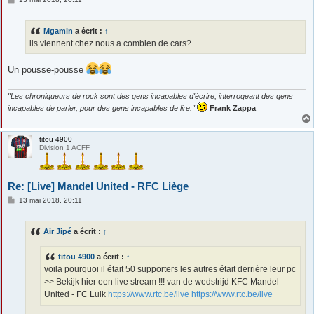
e
s
s
Mgamin
a écrit :
↑
a
g
ils viennent chez nous a combien de cars?
e
Un pousse-pousse
"Les chroniqueurs de rock sont des gens incapables d'écrire, interrogeant des gens
incapables de parler, pour des gens incapables de lire."
Frank Zappa
titou 4900
Division 1 ACFF
Re: [Live] Mandel United - RFC Liège
M
13 mai 2018, 20:11
e
s
s
Air Jipé
a écrit :
↑
a
g
e
titou 4900
a écrit :
↑
voila pourquoi il était 50 supporters les autres était derrière leur pc
>> Bekijk hier een live stream !!! van de wedstrijd KFC Mandel
United - FC Luik
https://www.rtc.be/live
https://www.rtc.be/live