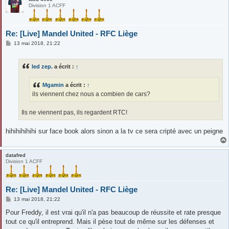
Division 1 ACFF
Re: [Live] Mandel United - RFC Liège
M
13 mai 2018, 21:22
e
s
s
led zep.
a écrit :
↑
a
g
e
Mgamin
a écrit :
↑
ils viennent chez nous a combien de cars?
Ils ne viennent pas, ils regardent RTC!
hihihihihihi sur face book alors sinon a la tv ce sera cripté avec un peigne
datafred
Division 1 ACFF
Re: [Live] Mandel United - RFC Liège
M
13 mai 2018, 21:22
e
s
Pour Freddy, il est vrai qu'il n'a pas beaucoup de réussite et rate presque
s
tout ce qu'il entreprend. Mais il pèse tout de même sur les défenses et
a