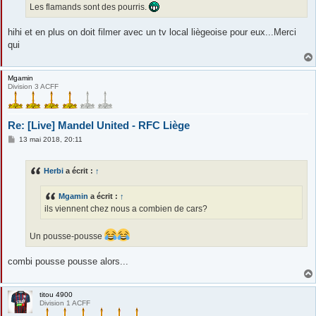
Les flamands sont des pourris.
hihi et en plus on doit filmer avec un tv local liègeoise pour eux...Merci
qui
Mgamin
Division 3 ACFF
Re: [Live] Mandel United - RFC Liège
M
13 mai 2018, 20:11
e
s
s
Herbi
a écrit :
↑
a
g
e
Mgamin
a écrit :
↑
ils viennent chez nous a combien de cars?
Un pousse-pousse
combi pousse pousse alors...
titou 4900
Division 1 ACFF