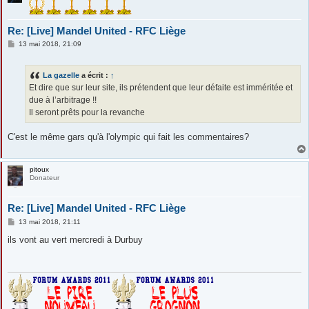
Re: [Live] Mandel United - RFC Liège
M
13 mai 2018, 21:09
e
s
s
La gazelle
a écrit :
↑
a
g
Et dire que sur leur site, ils prétendent que leur défaite est imméritée et
e
due à l’arbitrage !!
Il seront prêts pour la revanche
C'est le même gars qu'à l'olympic qui fait les commentaires?
pitoux
Donateur
Re: [Live] Mandel United - RFC Liège
M
13 mai 2018, 21:11
e
s
ils vont au vert mercredi à Durbuy
s
a
g
e