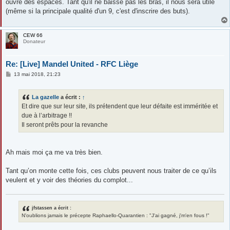
g
ouvre des espaces. Tant qu'il ne baisse pas les bras, il nous sera utile
e
(même si la principale qualité d'un 9, c'est d'inscrire des buts).
CEW 66
Donateur
Re: [Live] Mandel United - RFC Liège
M
13 mai 2018, 21:23
e
s
s
La gazelle
a écrit :
↑
a
g
Et dire que sur leur site, ils prétendent que leur défaite est imméritée et
e
due à l’arbitrage !!
Il seront prêts pour la revanche
Ah mais moi ça me va très bien.
Tant qu’on monte cette fois, ces clubs peuvent nous traiter de ce qu’ils
veulent et y voir des théories du complot...
jfstassen a écrit :
N'oublions jamais le précepte Raphaello-Quarantien : "J'ai gagné, j'm'en fous !"