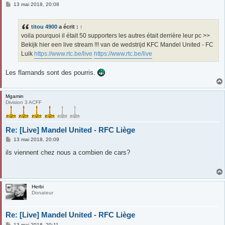
M
13 mai 2018, 20:08
e
s
s
titou 4900
a écrit :
↑
a
g
voila pourquoi il était 50 supporters les autres était derrière leur pc >>
e
Bekijk hier een live stream !!! van de wedstrijd KFC Mandel United - FC
Luik
https://www.rtc.be/live
https://www.rtc.be/live
Les flamands sont des pourris.
Mgamin
Division 3 ACFF
Re: [Live] Mandel United - RFC Liège
M
13 mai 2018, 20:09
e
s
ils viennent chez nous a combien de cars?
s
a
g
e
Herbi
Donateur
Re: [Live] Mandel United - RFC Liège
M
13 mai 2018, 20:11