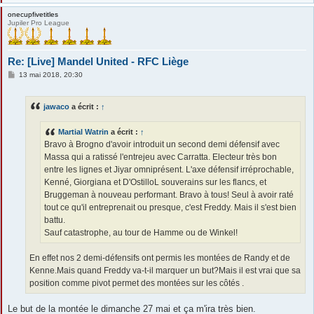
onecupfivetitles
Jupiler Pro League
Re: [Live] Mandel United - RFC Liège
M
13 mai 2018, 20:30
e
s
s
jawaco
a écrit :
↑
a
g
e
Martial Watrin
a écrit :
↑
Bravo à Brogno d'avoir introduit un second demi défensif avec
Massa qui a ratissé l'entrejeu avec Carratta. Electeur très bon
entre les lignes et Jiyar omniprésent. L'axe défensif irréprochable,
Kenné, Giorgiana et D'OstilloL souverains sur les flancs, et
Bruggeman à nouveau performant. Bravo à tous! Seul à avoir raté
tout ce qu'il entreprenait ou presque, c'est Freddy. Mais il s'est bien
battu.
Sauf catastrophe, au tour de Hamme ou de Winkel!
En effet nos 2 demi-défensifs ont permis les montées de Randy et de
Kenne.Mais quand Freddy va-t-il marquer un but?Mais il est vrai que sa
position comme pivot permet des montées sur les côtés .
Le but de la montée le dimanche 27 mai et ça m'ira très bien.