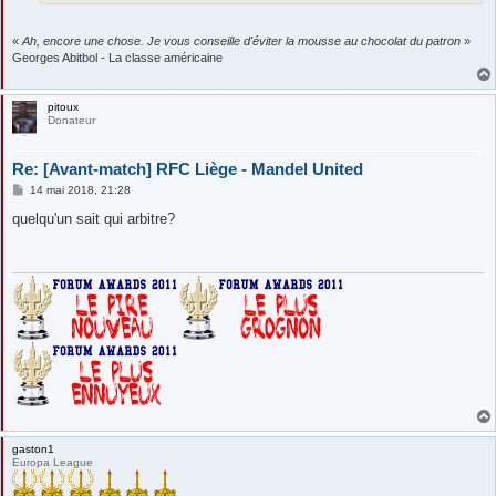
«
Ah, encore une chose. Je vous conseille d'éviter la mousse au chocolat du patron
»
Georges Abitbol - La classe américaine
pitoux
Donateur
Re: [Avant-match] RFC Liège - Mandel United
M
14 mai 2018, 21:28
e
s
quelqu'un sait qui arbitre?
s
a
g
e
gaston1
Europa League