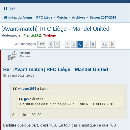
FAQ
Index du forum
RFC Liège
Matchs
Archives
Saison 2017-2018
[Avant-match] RFC Liège - Mandel United
Modérateurs :
Francis2711
,
Thelone
Page
6
sur
16
1
4
5
6
7
8
16
Précédente
Suivant
315 messages
…
…
Air Jipé
Donateur
Re: [Avant-match] RFC Liège - Mandel United
M
14 mai 2018, 20:04
e
s
s
vincent1958
a écrit :
↑
a
g
e
jps
a écrit :
↑
20h sur le site de l'union belge -20h30 site RFCL ALORS QUOI
Sur le ticket 20h30
L'arbitre quelque part, c'est l'UB. En tout cas il applique ce que l'UB