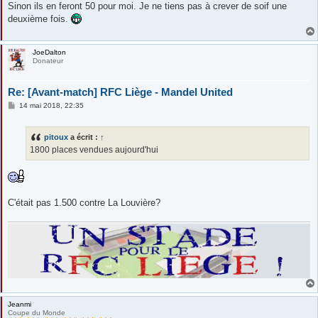
Sinon ils en feront 50 pour moi. Je ne tiens pas à crever de soif une
deuxième fois.
JoeDalton
Donateur
Re: [Avant-match] RFC Liège - Mandel United
M
14 mai 2018, 22:35
e
s
s
pitoux
a écrit :
↑
a
g
1800 places vendues aujourd'hui
e
C'était pas 1.500 contre La Louvière?
Jeanmi
Coupe du Monde