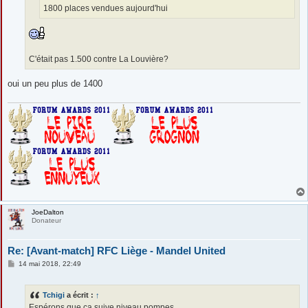
1800 places vendues aujourd'hui
C'était pas 1.500 contre La Louvière?
oui un peu plus de 1400
JoeDalton
Donateur
Re: [Avant-match] RFC Liège - Mandel United
M
14 mai 2018, 22:49
e
s
s
Tchigi
a écrit :
↑
a
g
Espérons que ça suive niveau pompes....