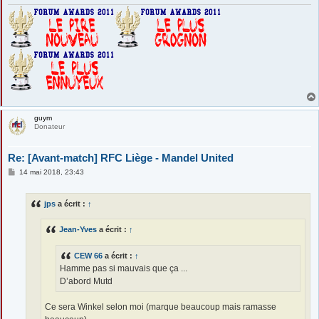
guym
Donateur
Re: [Avant-match] RFC Liège - Mandel United
M
14 mai 2018, 23:43
e
s
s
jps
a écrit :
↑
a
g
e
Jean-Yves
a écrit :
↑
CEW 66
a écrit :
↑
Hamme pas si mauvais que ça ...
D’abord Mutd
Ce sera Winkel selon moi (marque beaucoup mais ramasse