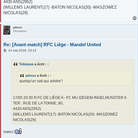
4430 ANS(2952)
(WILLEMS LAURENT(17) -BATON NICOLAS(20) -MASZOWEZ
NICOLAS(29)
pitoux
Donateur
Re: [Avant-match] RFC Liège - Mandel United
M
14 mai 2018, 23:12
e
s
s
Tobiasse
a écrit :
↑
a
g
e
pitoux
a écrit :
↑
quelqu'un sait qui arbitre?
17/05 20:30 R.FC.DE LIÈGE A - FC MU IZEGEM-INGELMUNSTER A
TER : RUE DE LA TONNE, 80,
4430 ANS(2952)
(WILLEMS LAURENT(17) -BATON NICOLAS(20) -MASZOWEZ
NICOLAS(29)
merci