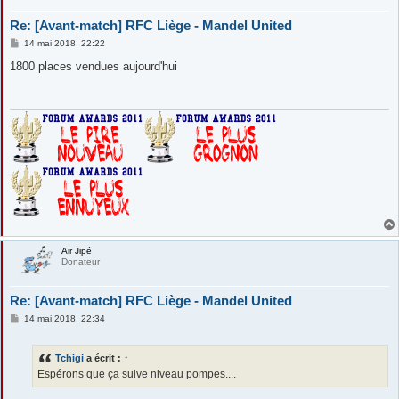
Re: [Avant-match] RFC Liège - Mandel United
M
14 mai 2018, 22:22
e
s
1800 places vendues aujourd'hui
s
a
g
e
Air Jipé
Donateur
Re: [Avant-match] RFC Liège - Mandel United
M
14 mai 2018, 22:34
e
s
s
Tchigi
a écrit :
↑
a
g
Espérons que ça suive niveau pompes....
e