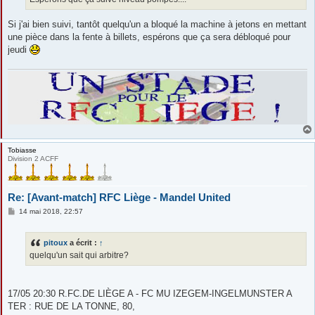
e
Si j'ai bien suivi, tantôt quelqu'un a bloqué la machine à jetons en mettant
une pièce dans la fente à billets, espérons que ça sera débloqué pour
jeudi
Tobiasse
Division 2 ACFF
Re: [Avant-match] RFC Liège - Mandel United
M
14 mai 2018, 22:57
e
s
s
pitoux
a écrit :
↑
a
g
quelqu'un sait qui arbitre?
e
17/05 20:30 R.FC.DE LIÈGE A - FC MU IZEGEM-INGELMUNSTER A
TER : RUE DE LA TONNE, 80,