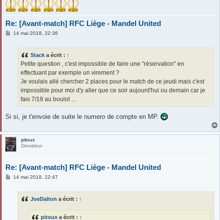
Re: [Avant-match] RFC Liège - Mandel United
M
14 mai 2018, 22:36
e
s
s
Stack
a écrit :
↑
a
g
Petite question , c'est impossible de faire une "réservation" en
e
effectuant par exemple un virement ?
Je voulais allé chercher 2 places pour le match de ce jeudi mais c'est
impossible pour moi d'y aller que ce soir aujourd'hui ou demain car je
fais 7/19 au boulot ...
Si si, je t'envoie de suite le numero de compte en MP.
pitoux
Donateur
Re: [Avant-match] RFC Liège - Mandel United
M
14 mai 2018, 22:47
e
s
s
JoeDalton
a écrit :
↑
a
g
e
pitoux
a écrit :
↑