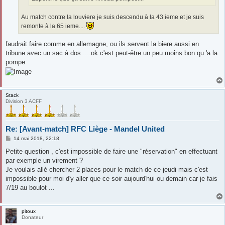
Au match contre la louviere je suis descendu à la 43 ieme et je suis
remonte à la 65 ieme....
faudrait faire comme en allemagne, ou ils servent la biere aussi en
tribune avec un sac à dos ....ok c'est peut-être un peu moins bon qu 'a la
pompe
Stack
Division 3 ACFF
Re: [Avant-match] RFC Liège - Mandel United
M
14 mai 2018, 22:18
e
s
Petite question , c'est impossible de faire une "réservation" en effectuant
s
par exemple un virement ?
a
g
Je voulais allé chercher 2 places pour le match de ce jeudi mais c'est
e
impossible pour moi d'y aller que ce soir aujourd'hui ou demain car je fais
7/19 au boulot ...
pitoux
Donateur