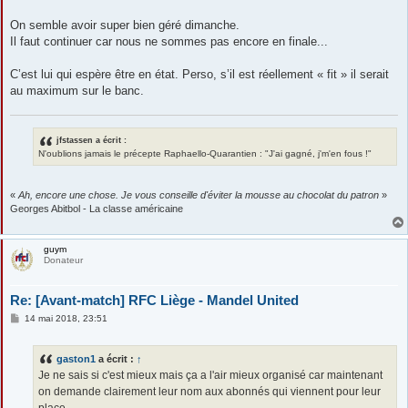
On semble avoir super bien géré dimanche.
Il faut continuer car nous ne sommes pas encore en finale...
C’est lui qui espère être en état. Perso, s’il est réellement « fit » il serait
au maximum sur le banc.
jfstassen a écrit :
N'oublions jamais le précepte Raphaello-Quarantien : "J'ai gagné, j'm'en fous !"
«
Ah, encore une chose. Je vous conseille d'éviter la mousse au chocolat du patron
»
Georges Abitbol - La classe américaine
guym
Donateur
Re: [Avant-match] RFC Liège - Mandel United
M
14 mai 2018, 23:51
e
s
s
gaston1
a écrit :
↑
a
g
Je ne sais si c'est mieux mais ça a l'air mieux organisé car maintenant
e
on demande clairement leur nom aux abonnés qui viennent pour leur