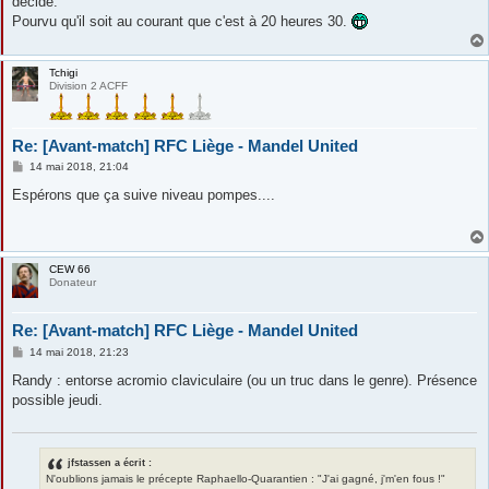
décide.
Pourvu qu'il soit au courant que c'est à 20 heures 30.
Tchigi
Division 2 ACFF
Re: [Avant-match] RFC Liège - Mandel United
M
14 mai 2018, 21:04
e
s
Espérons que ça suive niveau pompes....
s
a
g
e
CEW 66
Donateur
Re: [Avant-match] RFC Liège - Mandel United
M
14 mai 2018, 21:23
e
s
Randy : entorse acromio claviculaire (ou un truc dans le genre). Présence
s
possible jeudi.
a
g
e
jfstassen a écrit :
N'oublions jamais le précepte Raphaello-Quarantien : "J'ai gagné, j'm'en fous !"