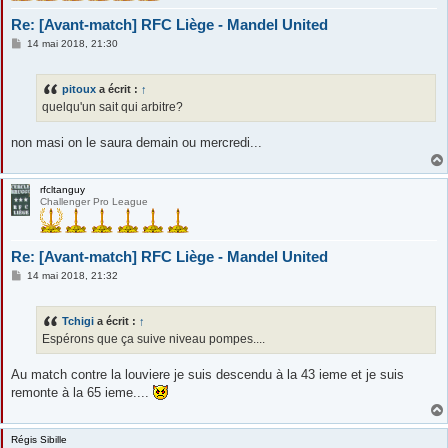
Re: [Avant-match] RFC Liège - Mandel United
M
14 mai 2018, 21:30
e
s
s
pitoux
a écrit :
↑
a
g
quelqu'un sait qui arbitre?
e
non masi on le saura demain ou mercredi...
rfcltanguy
Challenger Pro League
Re: [Avant-match] RFC Liège - Mandel United
M
14 mai 2018, 21:32
e
s
s
Tchigi
a écrit :
↑
a
g
Espérons que ça suive niveau pompes....
e
Au match contre la louviere je suis descendu à la 43 ieme et je suis
remonte à la 65 ieme....
Régis Sibille