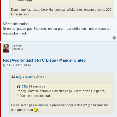
beaucoup).
Dommage j'aurais préféré Hamme, car Winkel c'est encore plus de 200
km à se farcir ...
Même inclination ...
Si on ne 'passe pas' Hamme, on n'a pas - par définition - notre place un
étage plus haut.
CEW 66
Donateur
Re: [Avant-match] RFC Liège - Mandel United
M
14 mai 2018, 23:44
e
s
s
Régis Sibille
a écrit :
↑
a
g
e
CEW 66
a écrit :
↑
Randy : entorse acromio claviculaire (ou un truc dans le genre).
Présence possible jeudi.
Ce ne serait pas mieux de le préserver pour la finale? (en misant sur
une qualif jeudi
).