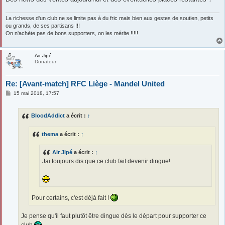
e
La richesse d'un club ne se limite pas à du fric mais bien aux gestes de soutien, petits
ou grands, de ses partisans !!!
On n'achète pas de bons supporters, on les mérite !!!!!
Air Jipé
Donateur
Re: [Avant-match] RFC Liège - Mandel United
M
15 mai 2018, 17:57
e
s
s
BloodAddict
a écrit :
↑
a
g
e
thema
a écrit :
↑
Air Jipé
a écrit :
↑
Jai toujours dis que ce club fait devenir dingue!
Pour certains, c'est déjà fait !
Je pense qu'il faut plutôt être dingue dès le départ pour supporter ce
club