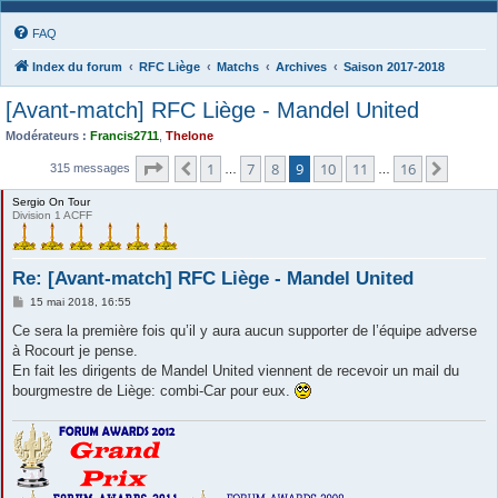
FAQ
Index du forum
RFC Liège
Matchs
Archives
Saison 2017-2018
[Avant-match] RFC Liège - Mandel United
Modérateurs :
Francis2711
,
Thelone
Page
9
sur
16
1
7
8
9
10
11
16
Précédente
Suivan
315 messages
…
…
Sergio On Tour
Division 1 ACFF
Re: [Avant-match] RFC Liège - Mandel United
M
15 mai 2018, 16:55
e
s
Ce sera la première fois qu’il y aura aucun supporter de l’équipe adverse
s
à Rocourt je pense.
a
g
En fait les dirigents de Mandel United viennent de recevoir un mail du
e
bourgmestre de Liège: combi-Car pour eux.