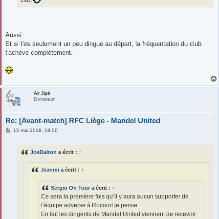
Aussi.
Et si t'es seulement un peu dingue au départ, la fréquentation du club
t'achève complètement.
Air Jipé
Donateur
Re: [Avant-match] RFC Liège - Mandel United
M
15 mai 2018, 18:00
e
s
s
JoeDalton
a écrit :
↑
a
g
e
Jeanmi
a écrit :
↑
Sergio On Tour
a écrit :
↑
Ce sera la première fois qu’il y aura aucun supporter de
l’équipe adverse à Rocourt je pense.
En fait les dirigents de Mandel United viennent de recevoir