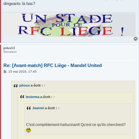
dirigeants là bas?
polux13
Donateur
Re: [Avant-match] RFC Liège - Mandel United
M
15 mai 2018, 17:45
e
s
s
pitoux
a écrit :
↑
a
g
e
leclerma
a écrit :
↑
Jeanmi
a écrit :
↑
C'est complètement hallucinant! Qu'est ce qu'ils cherchent?