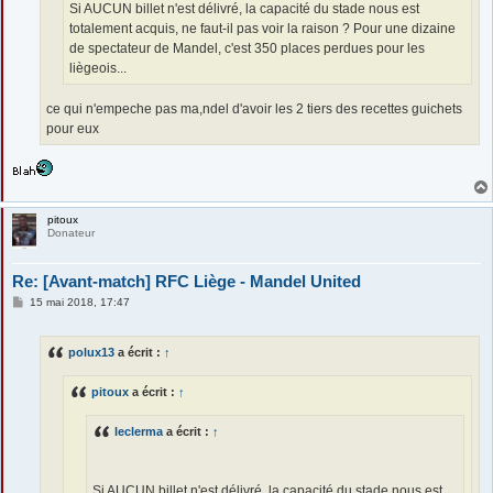
Si AUCUN billet n'est délivré, la capacité du stade nous est
totalement acquis, ne faut-il pas voir la raison ? Pour une dizaine
de spectateur de Mandel, c'est 350 places perdues pour les
liègeois...
ce qui n'empeche pas ma,ndel d'avoir les 2 tiers des recettes guichets
pour eux
pitoux
Donateur
Re: [Avant-match] RFC Liège - Mandel United
M
15 mai 2018, 17:47
e
s
s
polux13
a écrit :
↑
a
g
e
pitoux
a écrit :
↑
leclerma
a écrit :
↑
Si AUCUN billet n'est délivré, la capacité du stade nous est