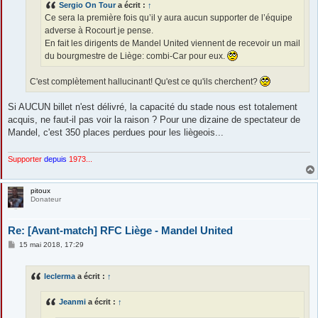
Sergio On Tour
a écrit :
↑
Ce sera la première fois qu’il y aura aucun supporter de l’équipe
adverse à Rocourt je pense.
En fait les dirigents de Mandel United viennent de recevoir un mail
du bourgmestre de Liège: combi-Car pour eux.
C'est complètement hallucinant! Qu'est ce qu'ils cherchent?
Si AUCUN billet n'est délivré, la capacité du stade nous est totalement
acquis, ne faut-il pas voir la raison ? Pour une dizaine de spectateur de
Mandel, c'est 350 places perdues pour les liègeois...
Supporter
depuis
1973...
pitoux
Donateur
Re: [Avant-match] RFC Liège - Mandel United
M
15 mai 2018, 17:29
e
s
s
leclerma
a écrit :
↑
a
g
e
Jeanmi
a écrit :
↑