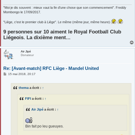
e
"Moi je dis souvent : mieux vaut la fin d'une chose que son commencement". Freddy
Mombongo le 17/09/2017.
"Liège, c'est le premier club à Liège". Le même (même jour, même heure)
9 personnes sur 10 aiment le Royal Football Club
Liégeois. La dixième ment...
Air Jipé
Donateur
Re: [Avant-match] RFC Liège - Mandel United
M
15 mai 2018, 20:17
e
s
s
thema
a écrit :
↑
a
g
e
FIFI
a écrit :
↑
Air Jipé
a écrit :
↑
Bin fait po leu gueuyes.