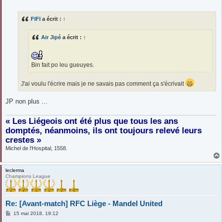
e
s
s
FIFI
a écrit :
↑
a
g
e
Air Jipé
a écrit :
↑
Bin fait po leu gueuyes.
J'ai voulu l'écrire mais je ne savais pas comment ça s'écrivait
JP non plus ...
« Les Liégeois ont été plus que tous les ans
domptés, néanmoins, ils ont toujours relevé leurs
crestes »
Michel de l’Hospital, 1558.
leclerma
Champions League
Re: [Avant-match] RFC Liège - Mandel United
M
15 mai 2018, 19:12
e