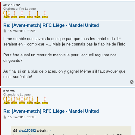
alex150892
Challenger Pro League
Re: [Avant-match] RFC Liège - Mandel United
M
15 mai 2018, 21:06
e
s
Il me semble que j’avais lu quelque part que tous les matchs du TF
s
seraient en « combi-car »... Mais je ne connais pas la fiabilité de l’info.
a
g
e
Peut être aussi un retour de manivelle pour l’accueil reçu par nos
dirigeants?
Au final si on a plus de places, on y gagne! Même s’il faut avouer que
c’est surréaliste!
leclerma
Champions League
Re: [Avant-match] RFC Liège - Mandel United
M
15 mai 2018, 21:08
e
s
s
alex150892
a écrit :
↑
a
g