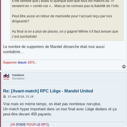
Il me semble que j’avais lu quelque part que tous les matchs du TF
e
seraient en « combi-car »... Mais je ne connais pas la fiabilité de l’info.
Peut être aussi un retour de manivelle pour l’accueil reçu par nos
dirigeants?
Au final si on a plus de places, on y gagne! Même s’il faut avouer que
c’est surréaliste!
Le nombre de supporters de Mandel dimanche était tout aussi
surréaliste...
Supporter
depuis
1973...
hraskinet
Donateur
Re: [Avant-match] RFC Liège - Mandel United
M
15 mai 2018, 21:18
e
s
Vrai mais en mème temps, on était pas nombreux non-plus.
s
Un match hyper important dans un tour final avec Liège dedans et ça
a
g
peut-être devant 400 payants.
e
UN
STADE
POUR
LE
R
F
C
L