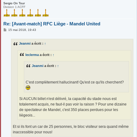
Sergio On Tour
Division 1 ACFF
Re: [Avant-match] RFC Liège - Mandel United
M
15 mai 2018, 19:43
e
s
s
Jeanmi
a écrit :
↑
a
g
e
leclerma
a écrit :
↑
Jeanmi
a écrit :
↑
C'est complètement hallucinant! Qu'est ce qu'ils cherchent?
Si AUCUN billet n'est délivré, la capacité du stade nous est
totalement acquis, ne faut-il pas voir la raison ? Pour une dizaine
de spectateur de Mandel, c'est 350 places perdues pour les
liègeois...
Et si ils font un car de 25 personnes, le bloc visiteur sera quand même
inaccessible pour nous!