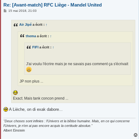
Re: [Avant-match] RFC Liège - Mandel United
M
15 mai 2018, 21:03
e
s
s
Air Jipé
a écrit :
↑
a
g
e
thema
a écrit :
↑
FIFI
a écrit :
↑
J'ai voulu l'écrire mais je ne savais pas comment ça s'écrivait
JP non plus ...
Exact. Mais tank concon prend ...
A Lièche, on di exak dabore...
"Deux choses sont infinies : l’Univers et la bêtise humaine. Mais, en ce qui concerne
l’Univers, je n’en ai pas encore acquis la certitude absolue."
Albert Einstein