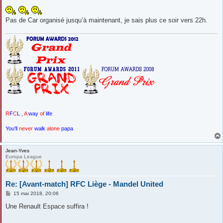
Pas de Car organisé jusqu’à maintenant, je sais plus ce soir vers 22h.
R
F
C
L
,
A
way
of
life
You'll
never
walk
alone
papa
Jean-Yves
Europa League
Re: [Avant-match] RFC Liège - Mandel United
M
15 mai 2018, 20:06
e
s
Une Renault Espace suffira !
s
a
g