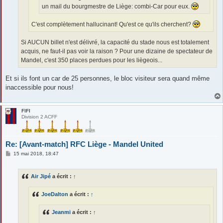
un mail du bourgmestre de Liège: combi-Car pour eux.
C'est complètement hallucinant! Qu'est ce qu'ils cherchent?
Si AUCUN billet n'est délivré, la capacité du stade nous est totalement
acquis, ne faut-il pas voir la raison ? Pour une dizaine de spectateur de
Mandel, c'est 350 places perdues pour les liègeois...
Et si ils font un car de 25 personnes, le bloc visiteur sera quand même
inaccessible pour nous!
FIFI
Division 2 ACFF
Re: [Avant-match] RFC Liège - Mandel United
M
15 mai 2018, 18:47
e
s
s
Air Jipé
a écrit :
↑
a
g
e
JoeDalton
a écrit :
↑
Jeanmi
a écrit :
↑