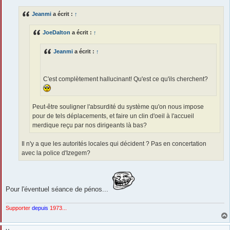
s
s
Jeanmi
a écrit :
↑
a
g
e
JoeDalton
a écrit :
↑
Jeanmi
a écrit :
↑
C'est complètement hallucinant! Qu'est ce qu'ils cherchent?
Peut-être souligner l'absurdité du système qu'on nous impose
pour de tels déplacements, et faire un clin d'oeil à l'accueil
merdique reçu par nos dirigeants là bas?
Il n'y a que les autorités locales qui décident ? Pas en concertation
avec la police d'Izegem?
Pour l'éventuel séance de pénos...
Supporter
depuis
1973...