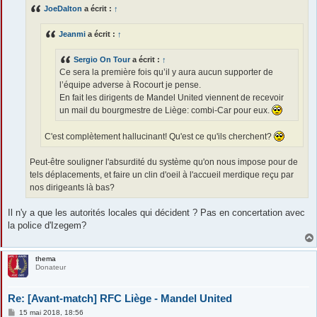
s
JoeDalton
a écrit :
↑
a
g
e
Jeanmi
a écrit :
↑
Sergio On Tour
a écrit :
↑
Ce sera la première fois qu’il y aura aucun supporter de
l’équipe adverse à Rocourt je pense.
En fait les dirigents de Mandel United viennent de recevoir
un mail du bourgmestre de Liège: combi-Car pour eux.
C'est complètement hallucinant! Qu'est ce qu'ils cherchent?
Peut-être souligner l'absurdité du système qu'on nous impose pour de
tels déplacements, et faire un clin d'oeil à l'accueil merdique reçu par
nos dirigeants là bas?
Il n'y a que les autorités locales qui décident ? Pas en concertation avec
la police d'Izegem?
thema
Donateur
Re: [Avant-match] RFC Liège - Mandel United
M
15 mai 2018, 18:56