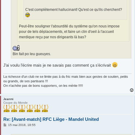
C'est complètement hallucinant! Qu'est ce qu'ils cherchent?
Peut-être souligner l'absurdité du système qu'on nous impose
pour de tels déplacements, et faire un clin d'oeil à l'accueil
merdique reçu par nos dirigeants là bas?
Bin fait po leu gueuyes.
J'ai voulu l'écrire mais je ne savais pas comment ça s'écrivait
La richesse d'un club ne se limite pas à du fric mais bien aux gestes de soutien, petits
ou grands, de ses partisans !!!
On n'achète pas de bons supporters, on les mérite !!!!!
Jeanmi
Coupe du Monde
Re: [Avant-match] RFC Liège - Mandel United
M
15 mai 2018, 18:55
e
s