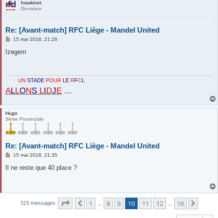
hraskinet
Donateur
Re: [Avant-match] RFC Liège - Mandel United
M
15 mai 2018, 21:26
e
s
Izegem
s
a
g
e
UN
STADE
POUR
LE
R
F
C
L
A
L
L
O
N
S
L
I
D
J
E
...
Hugo
3ème Provinciale
Re: [Avant-match] RFC Liège - Mandel United
M
15 mai 2018, 21:35
e
s
Il ne reste que 40 place ?
s
a
g
e
Page
10
sur
16
1
8
9
10
11
12
16
Précédente
Suiva
315 messages
…
…