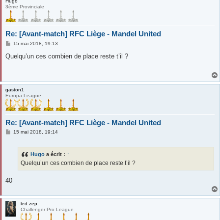
Hugo
3ème Provinciale
Re: [Avant-match] RFC Liège - Mandel United
M
15 mai 2018, 19:13
e
s
Quelqu’un ces combien de place reste t’il ?
s
a
g
e
gaston1
Europa League
Re: [Avant-match] RFC Liège - Mandel United
M
15 mai 2018, 19:14
e
s
s
Hugo
a écrit :
↑
a
g
Quelqu’un ces combien de place reste t’il ?
e
40
led zep.
Challenger Pro League