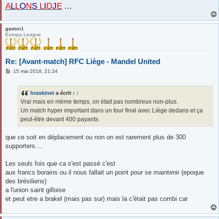
A
L
L
O
N
S
L
I
D
J
E
...
gaston1
Europa League
Re: [Avant-match] RFC Liège - Mandel United
M
15 mai 2018, 21:24
e
s
s
hraskinet
a écrit :
↑
a
g
Vrai mais en mème temps, on était pas nombreux non-plus.
e
Un match hyper important dans un tour final avec Liège dedans et ça
peut-être devant 400 payants.
que ce soit en déplacement ou non on est rarement plus de 300
supporters....
Les seuls fois que ca s'est passé c'est
aux francs borains ou il nous fallait un point pour se maintenir (epoque
des brésiliens)
a l'union saint gilloise
et peut etre a brakel (mais pas sur) mais la c'était pas combi car