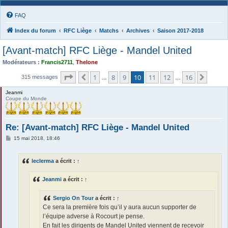
FAQ
Index du forum
RFC Liège
Matchs
Archives
Saison 2017-2018
[Avant-match] RFC Liège - Mandel United
Modérateurs :
Francis2711
,
Thelone
Page
10
sur
16
1
8
9
10
11
12
16
Précédente
Suiva
315 messages
…
…
Jeanmi
Coupe du Monde
Re: [Avant-match] RFC Liège - Mandel United
M
15 mai 2018, 18:46
e
s
s
leclerma
a écrit :
↑
a
g
e
Jeanmi
a écrit :
↑
Sergio On Tour
a écrit :
↑
Ce sera la première fois qu’il y aura aucun supporter de
l’équipe adverse à Rocourt je pense.
En fait les dirigents de Mandel United viennent de recevoir