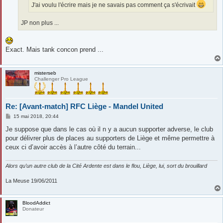
J'ai voulu l'écrire mais je ne savais pas comment ça s'écrivait
JP non plus ...
Exact. Mais tank concon prend ...
misterseb
Challenger Pro League
Re: [Avant-match] RFC Liège - Mandel United
M
15 mai 2018, 20:44
e
s
Je suppose que dans le cas où il n y a aucun supporter adverse, le club
s
pour délivrer plus de places au supporters de Liège et même permettre à
a
g
ceux ci d’avoir accès à l’autre côté du terrain...
e
Alors qu’un autre club de la Cité Ardente est dans le flou, Liège, lui, sort du brouillard
La Meuse 19/06/2011
BloodAddict
Donateur