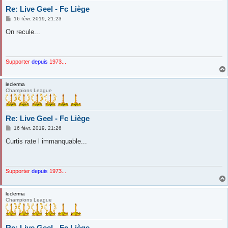
Re: Live Geel - Fc Liège
M
16 févr. 2019, 21:23
e
s
On recule...
s
a
g
e
Supporter
depuis
1973...
leclerma
Champions League
Re: Live Geel - Fc Liège
M
16 févr. 2019, 21:26
e
s
Curtis rate l immanquable...
s
a
g
e
Supporter
depuis
1973...
leclerma
Champions League
Re: Live Geel - Fc Liège