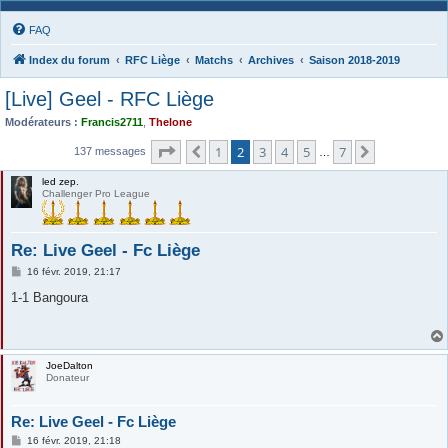
FAQ
Index du forum
RFC Liège
Matchs
Archives
Saison 2018-2019
[Live] Geel - RFC Liège
Modérateurs :
Francis2711
,
Thelone
Page
2
sur
7
1
2
3
4
5
7
Précédente
Suivante
137 messages
…
led zep.
Challenger Pro League
Re: Live Geel - Fc Liège
M
16 févr. 2019, 21:17
e
s
1-1 Bangoura
s
a
g
e
JoeDalton
Donateur
Re: Live Geel - Fc Liège
M
16 févr. 2019, 21:18