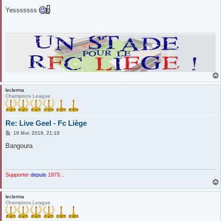
e
s
Yesssssss
s
a
g
e
leclerma
Champions League
Re: Live Geel - Fc Liège
M
16 févr. 2019, 21:18
e
s
Bangoura
s
a
g
e
Supporter
depuis
1973...
leclerma
Champions League