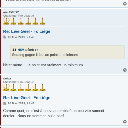
alex150892
Challenger Pro League
Re: Live Geel - Fc Liège
M
16 févr. 2019, 21:40
e
s
s
HSV
a écrit :
↑
a
g
Seraing gagne il faut un point au minimum
e
Heist mène ... le point est vraiment un minimum
simba
Challenger Pro League
Re: Live Geel - Fc Liège
M
16 févr. 2019, 21:41
e
s
Comme quoi, on s'est à nouveau emballé un peu vite samedi
s
dernier...Nous ne sommes nulle part!
a
g
e