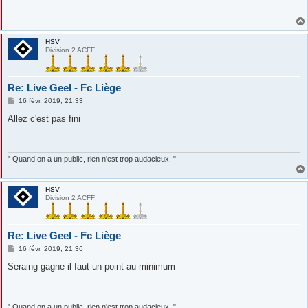
s
a
g
e
HSV
Division 2 ACFF
Re: Live Geel - Fc Liège
M
16 févr. 2019, 21:33
e
s
Allez c'est pas fini
s
a
g
e
" Quand on a un public, rien n'est trop audacieux. "
HSV
Division 2 ACFF
Re: Live Geel - Fc Liège
M
16 févr. 2019, 21:36
e
s
Seraing gagne il faut un point au minimum
s
a
g
e
" Quand on a un public, rien n'est trop audacieux. "