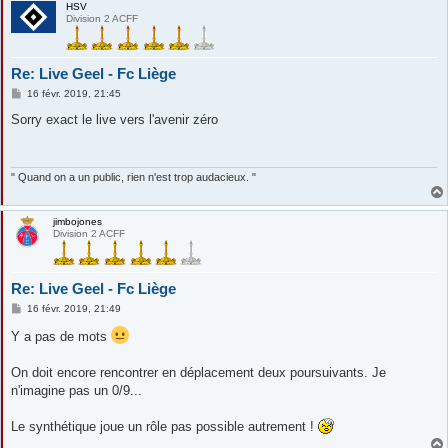
HSV
Division 2 ACFF
Re: Live Geel - Fc Liège
M
16 févr. 2019, 21:45
e
s
Sorry exact le live vers l'avenir zéro
s
a
g
e
" Quand on a un public, rien n'est trop audacieux. "
jimbojones
Division 2 ACFF
Re: Live Geel - Fc Liège
M
16 févr. 2019, 21:49
e
s
Y a pas de mots
s
a
g
On doit encore rencontrer en déplacement deux poursuivants. Je
e
n'imagine pas un 0/9...
Le synthétique joue un rôle pas possible autrement !