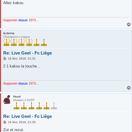
s
Allez kakou
s
a
g
e
Supporter
depuis
1973...
leclerma
Champions League
Re: Live Geel - Fc Liège
M
16 févr. 2019, 21:31
e
s
2 1 kakou la touche...
s
a
g
e
Supporter
depuis
1973...
Hood
Division 2 ACFF
Re: Live Geel - Fc Liège
M
16 févr. 2019, 21:33
e
s
Zut et rezut.