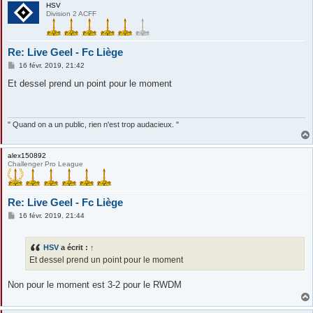
HSV
Division 2 ACFF
Re: Live Geel - Fc Liège
M
16 févr. 2019, 21:42
e
s
Et dessel prend un point pour le moment
s
a
g
e
" Quand on a un public, rien n'est trop audacieux. "
alex150892
Challenger Pro League
Re: Live Geel - Fc Liège
M
16 févr. 2019, 21:44
e
s
s
HSV
a écrit :
↑
a
g
Et dessel prend un point pour le moment
e
Non pour le moment est 3-2 pour le RWDM