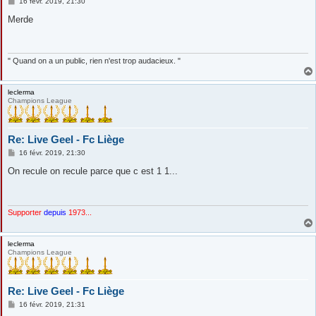
M
16 févr. 2019, 21:30
e
s
Merde
s
a
g
e
" Quand on a un public, rien n'est trop audacieux. "
leclerma
Champions League
Re: Live Geel - Fc Liège
M
16 févr. 2019, 21:30
e
s
On recule on recule parce que c est 1 1...
s
a
g
e
Supporter
depuis
1973...
leclerma
Champions League
Re: Live Geel - Fc Liège
M
16 févr. 2019, 21:31
e