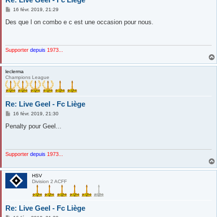
M
16 févr. 2019, 21:29
e
s
Des que l on combo e c est une occasion pour nous.
s
a
g
e
Supporter
depuis
1973...
leclerma
Champions League
Re: Live Geel - Fc Liège
M
16 févr. 2019, 21:30
e
s
Penalty pour Geel...
s
a
g
e
Supporter
depuis
1973...
HSV
Division 2 ACFF
Re: Live Geel - Fc Liège