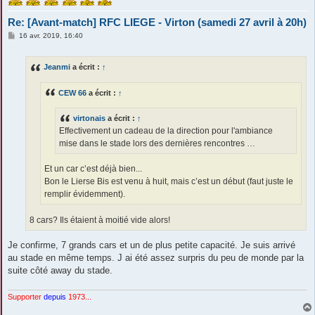
Re: [Avant-match] RFC LIEGE - Virton (samedi 27 avril à 20h)
M
16 avr. 2019, 16:40
e
s
s
Jeanmi
a écrit :
↑
a
g
e
CEW 66
a écrit :
↑
virtonais
a écrit :
↑
Effectivement un cadeau de la direction pour l'ambiance
mise dans le stade lors des dernières rencontres …
Et un car c’est déjà bien...
Bon le Lierse Bis est venu à huit, mais c’est un début (faut juste le
remplir évidemment).
8 cars? Ils étaient à moitié vide alors!
Je confirme, 7 grands cars et un de plus petite capacité. Je suis arrivé
au stade en même temps. J ai été assez surpris du peu de monde par la
suite côté away du stade.
Supporter
depuis
1973...