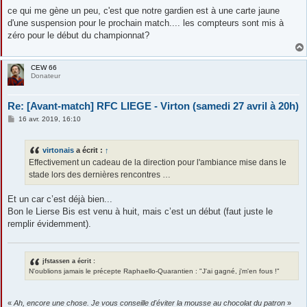
e
s
ce qui me gène un peu, c'est que notre gardien est à une carte jaune
s
d'une suspension pour le prochain match.... les compteurs sont mis à
a
g
zéro pour le début du championnat?
e
CEW 66
Donateur
Re: [Avant-match] RFC LIEGE - Virton (samedi 27 avril à 20h)
M
16 avr. 2019, 16:10
e
s
s
virtonais
a écrit :
↑
a
g
Effectivement un cadeau de la direction pour l'ambiance mise dans le
e
stade lors des dernières rencontres …
Et un car c’est déjà bien...
Bon le Lierse Bis est venu à huit, mais c’est un début (faut juste le
remplir évidemment).
jfstassen a écrit :
N'oublions jamais le précepte Raphaello-Quarantien : "J'ai gagné, j'm'en fous !"
«
Ah, encore une chose. Je vous conseille d'éviter la mousse au chocolat du patron
»