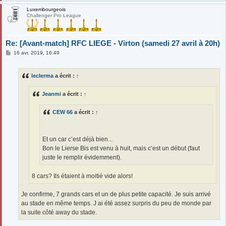
Luxembourgeois
Challenger Pro League
Re: [Avant-match] RFC LIEGE - Virton (samedi 27 avril à 20h)
M
16 avr. 2019, 16:49
e
s
s
leclerma
a écrit :
↑
a
g
e
Jeanmi
a écrit :
↑
CEW 66
a écrit :
↑
Et un car c’est déjà bien...
Bon le Lierse Bis est venu à huit, mais c’est un début (faut
juste le remplir évidemment).
8 cars? Ils étaient à moitié vide alors!
Je confirme, 7 grands cars et un de plus petite capacité. Je suis arrivé
au stade en même temps. J ai été assez surpris du peu de monde par
la suite côté away du stade.