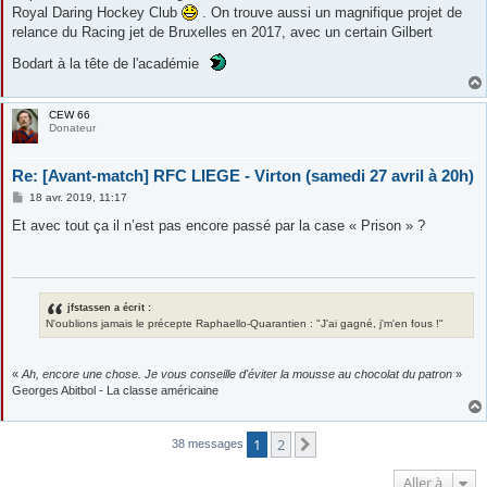
Royal Daring Hockey Club
. On trouve aussi un magnifique projet de
relance du Racing jet de Bruxelles en 2017, avec un certain Gilbert
Bodart à la tête de l'académie
CEW 66
Donateur
Re: [Avant-match] RFC LIEGE - Virton (samedi 27 avril à 20h)
M
18 avr. 2019, 11:17
e
s
Et avec tout ça il n’est pas encore passé par la case « Prison » ?
s
a
g
e
jfstassen a écrit :
N'oublions jamais le précepte Raphaello-Quarantien : "J'ai gagné, j'm'en fous !"
«
Ah, encore une chose. Je vous conseille d'éviter la mousse au chocolat du patron
»
Georges Abitbol - La classe américaine
1
2
Suivante
38 messages
Aller à