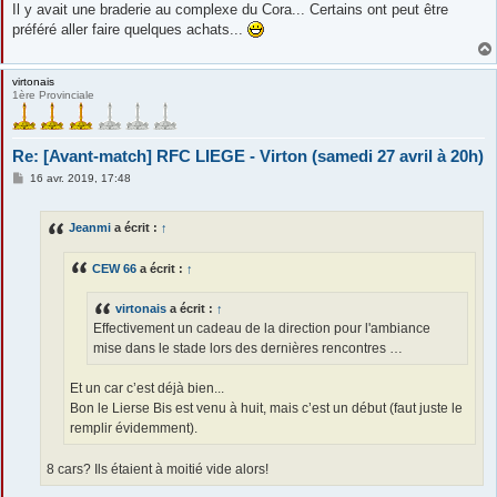
Il y avait une braderie au complexe du Cora... Certains ont peut être
préféré aller faire quelques achats...
virtonais
1ère Provinciale
Re: [Avant-match] RFC LIEGE - Virton (samedi 27 avril à 20h)
M
16 avr. 2019, 17:48
e
s
s
Jeanmi
a écrit :
↑
a
g
e
CEW 66
a écrit :
↑
virtonais
a écrit :
↑
Effectivement un cadeau de la direction pour l'ambiance
mise dans le stade lors des dernières rencontres …
Et un car c’est déjà bien...
Bon le Lierse Bis est venu à huit, mais c’est un début (faut juste le
remplir évidemment).
8 cars? Ils étaient à moitié vide alors!