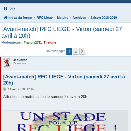
FAQ
Index du forum
RFC Liège
Matchs
Archives
Saison 2018-2019
[Avant-match] RFC LIEGE - Virton (samedi 27
avril à 20h)
Modérateurs :
Francis2711
,
Thelone
1
2
Suivante
38 messages
JoeDalton
Donateur
[Avant-match] RFC LIEGE - Virton (samedi 27 avril à
20h)
M
14 avr. 2019, 12:02
e
s
Attention, le match a lieu le samedi 27 avril à 20h
s
a
g
e