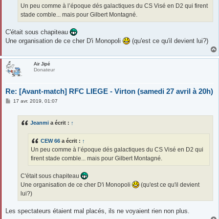
g
Un peu comme à l’époque dés galactiques du CS Visé en D2 qui firent
e
stade comble... mais pour Gilbert Montagné.
C'était sous chapiteau
Une organisation de ce cher D'i Monopoli
(qu'est ce qu'il devient lui?)
Air Jipé
Donateur
Re: [Avant-match] RFC LIEGE - Virton (samedi 27 avril à 20h)
M
17 avr. 2019, 01:07
e
s
s
Jeanmi
a écrit :
↑
a
g
e
CEW 66
a écrit :
↑
Un peu comme à l’époque dés galactiques du CS Visé en D2 qui
firent stade comble... mais pour Gilbert Montagné.
C'était sous chapiteau
Une organisation de ce cher D'i Monopoli
(qu'est ce qu'il devient
lui?)
Les spectateurs étaient mal placés, ils ne voyaient rien non plus.