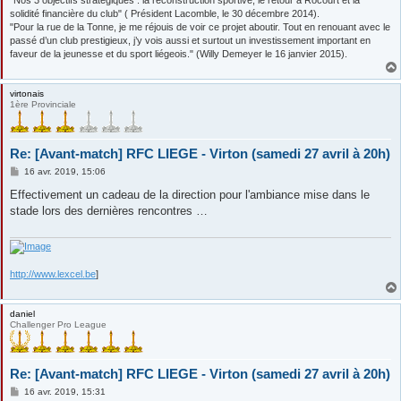
"Nos 3 objectifs stratégiques : la reconstruction sportive, le retour à Rocourt et la
solidité financière du club" ( Président Lacomble, le 30 décembre 2014).
"Pour la rue de la Tonne, je me réjouis de voir ce projet aboutir. Tout en renouant avec le
passé d’un club prestigieux, j’y vois aussi et surtout un investissement important en
faveur de la jeunesse et du sport liégeois." (Willy Demeyer le 16 janvier 2015).
virtonais
1ère Provinciale
Re: [Avant-match] RFC LIEGE - Virton (samedi 27 avril à 20h)
M
16 avr. 2019, 15:06
e
s
Effectivement un cadeau de la direction pour l'ambiance mise dans le
s
stade lors des dernières rencontres …
a
g
e
http://www.lexcel.be
]
daniel
Challenger Pro League
Re: [Avant-match] RFC LIEGE - Virton (samedi 27 avril à 20h)
M
16 avr. 2019, 15:31