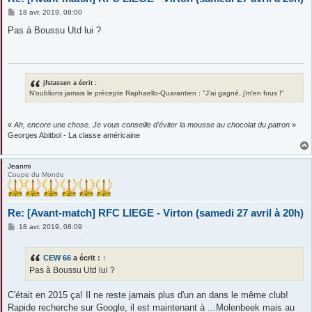
M
18 avr. 2019, 08:00
e
s
Pas à Boussu Utd lui ?
s
a
g
e
jfstassen a écrit :
N'oublions jamais le précepte Raphaello-Quarantien : "J'ai gagné, j'm'en fous !"
«
Ah, encore une chose. Je vous conseille d'éviter la mousse au chocolat du patron
»
Georges Abitbol - La classe américaine
Jeanmi
Coupe du Monde
Re: [Avant-match] RFC LIEGE - Virton (samedi 27 avril à 20h)
M
18 avr. 2019, 08:09
e
s
s
CEW 66
a écrit :
↑
a
g
Pas à Boussu Utd lui ?
e
C'était en 2015 ça! Il ne reste jamais plus d'un an dans le même club!
Rapide recherche sur Google, il est maintenant à ...Molenbeek mais au