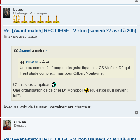
led zep.
Challenger Pro League
Re: [Avant-match] RFC LIEGE - Virton (samedi 27 avril à 20h)
M
17 avr. 2019, 22:10
e
s
s
Jeanmi
a écrit :
↑
a
g
e
CEW 66
a écrit :
↑
Un peu comme à l’époque dés galactiques du CS Visé en D2 qui
firent stade comble... mais pour Gilbert Montagné.
C'était sous chapiteau
Une organisation de ce cher D'i Monopoli
(qu'est ce qu'il devient
lui?)
Avec sa voix de fausset, certainement chanteur...
CEW 66
Donateur
Re: [Avant-match] RFC LIEGE - Virton (samedi 27 avril à 20h)