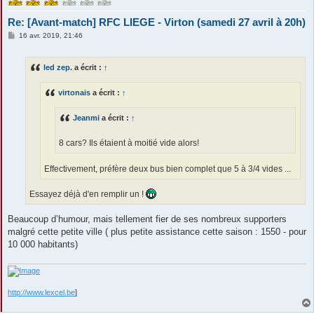
Re: [Avant-match] RFC LIEGE - Virton (samedi 27 avril à 20h)
M
16 avr. 2019, 21:46
e
s
s
led zep.
a écrit :
↑
a
g
e
virtonais
a écrit :
↑
Jeanmi
a écrit :
↑
8 cars? Ils étaient à moitié vide alors!
Effectivement, préfère deux bus bien complet que 5 à 3/4 vides ...
Essayez déjà d'en remplir un !
Beaucoup d’humour, mais tellement fier de ses nombreux supporters
malgré cette petite ville ( plus petite assistance cette saison : 1550 - pour
10 000 habitants)
http://www.lexcel.be
]