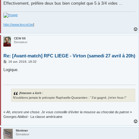
Effectivement, préfère deux bus bien complet que 5 à 3/4 vides ...
http://www.lexcel.be
]
CEW 66
Donateur
Re: [Avant-match] RFC LIEGE - Virton (samedi 27 avril à 20h)
M
16 avr. 2019, 18:32
e
s
Logique.
s
a
g
e
jfstassen a écrit :
N'oublions jamais le précepte Raphaello-Quarantien : "J'ai gagné, j'm'en fous !"
«
Ah, encore une chose. Je vous conseille d'éviter la mousse au chocolat du patron
»
Georges Abitbol - La classe américaine
Mortimer
Donateur