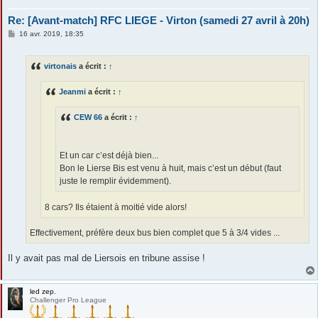
Re: [Avant-match] RFC LIEGE - Virton (samedi 27 avril à 20h)
M
16 avr. 2019, 18:35
e
s
s
virtonais
a écrit :
↑
a
g
e
Jeanmi
a écrit :
↑
CEW 66
a écrit :
↑
Et un car c’est déjà bien...
Bon le Lierse Bis est venu à huit, mais c’est un début (faut
juste le remplir évidemment).
8 cars? Ils étaient à moitié vide alors!
Effectivement, préfère deux bus bien complet que 5 à 3/4 vides ...
Il y avait pas mal de Liersois en tribune assise !
led zep.
Challenger Pro League