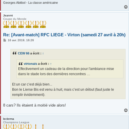
Georges Abitbol - La classe américaine
Jeanmi
Coupe du Monde
Re: [Avant-match] RFC LIEGE - Virton (samedi 27 avril à 20h)
M
16 avr. 2019, 16:26
e
s
s
CEW 66
a écrit :
↑
a
g
e
virtonais
a écrit :
↑
Effectivement un cadeau de la direction pour l'ambiance mise
dans le stade lors des dernières rencontres …
Et un car c’est déjà bien...
Bon le Lierse Bis est venu à huit, mais c’est un début (faut juste le
remplir évidemment).
8 cars? Ils étaient à moitié vide alors!
leclerma
Champions League