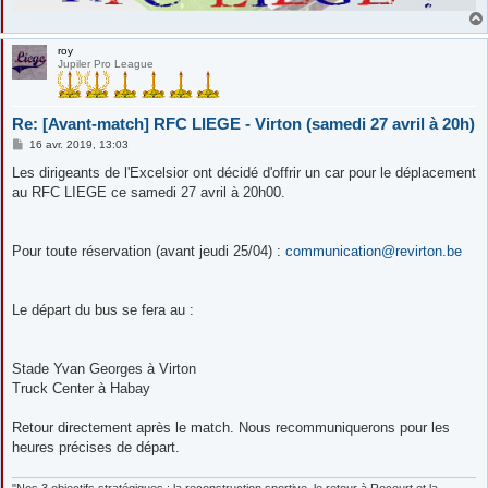
roy
Jupiler Pro League
Re: [Avant-match] RFC LIEGE - Virton (samedi 27 avril à 20h)
M
16 avr. 2019, 13:03
e
s
Les dirigeants de l'Excelsior ont décidé d'offrir un car pour le déplacement
s
au RFC LIEGE ce samedi 27 avril à 20h00.
a
g
e
Pour toute réservation (avant jeudi 25/04) :
communication@revirton.be
Le départ du bus se fera au :
Stade Yvan Georges à Virton
Truck Center à Habay
Retour directement après le match. Nous recommuniquerons pour les
heures précises de départ.