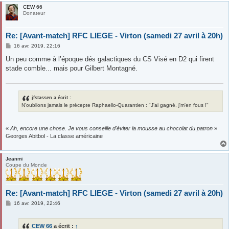
CEW 66
Donateur
Re: [Avant-match] RFC LIEGE - Virton (samedi 27 avril à 20h)
M
16 avr. 2019, 22:16
e
s
Un peu comme à l’époque dés galactiques du CS Visé en D2 qui firent
s
stade comble... mais pour Gilbert Montagné.
a
g
e
jfstassen a écrit :
N'oublions jamais le précepte Raphaello-Quarantien : "J'ai gagné, j'm'en fous !"
«
Ah, encore une chose. Je vous conseille d'éviter la mousse au chocolat du patron
»
Georges Abitbol - La classe américaine
Jeanmi
Coupe du Monde
Re: [Avant-match] RFC LIEGE - Virton (samedi 27 avril à 20h)
M
16 avr. 2019, 22:46
e
s
s
CEW 66
a écrit :
↑
a