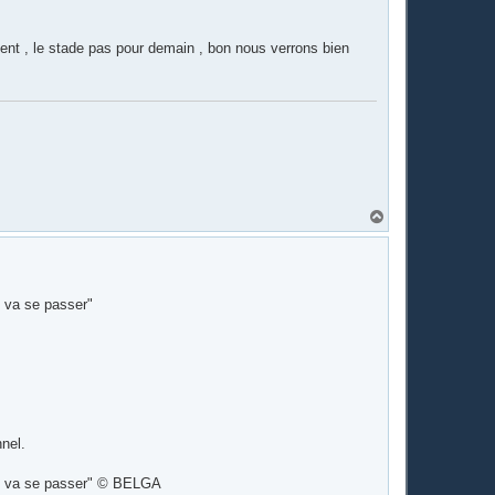
nt , le stade pas pour demain , bon nous verrons bien
H
a
u
t
i va se passer"
nel.
qui va se passer" © BELGA