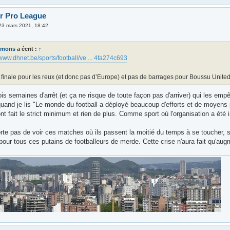
er Pro League
23 mars 2021, 18:42
imons
a écrit :
↑
/www.dhnet.be/sports/football/ve ... 4fa274c693
 finale pour les reux (et donc pas d’Europe) et pas de barrages pour Boussu Unite
ois semaines d'arrêt (et ça ne risque de toute façon pas d'arriver) qui les emp
uand je lis "Le monde du football a déployé beaucoup d'efforts et de moyens po
ont fait le strict minimum et rien de plus. Comme sport où l'organisation a été
.
rte pas de voir ces matches où ils passent la moitié du temps à se toucher, 
pour tous ces putains de footballeurs de merde. Cette crise n'aura fait qu'aug