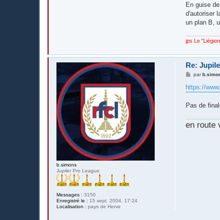
En guise de
d'autoriser 
un plan B, u
jps Le "Liègio
Re: Jupil
M
par
b.simo
e
s
https://www.
s
a
g
Pas de fina
e
en route 
b.simons
Jupiler Pro League
Messages :
3150
Enregistré le :
15 sept. 2004, 17:24
Localisation :
pays de Herve