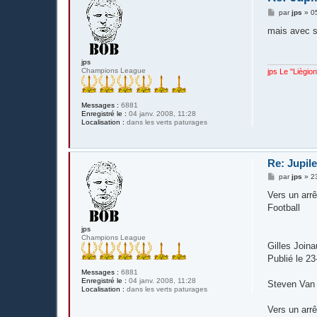
M
par
jps
»
0
e
s
mais avec s
s
a
g
jps
e
Champions League
jps Le "Liègio
Messages :
6881
Enregistré le :
04 janv. 2008, 11:28
Localisation :
dans les verts paturages
Re: Jupil
M
par
jps
»
2
e
s
Vers un arr
s
Football
a
g
e
jps
Champions League
Gilles Joina
Publié le 23
Messages :
6881
Enregistré le :
04 janv. 2008, 11:28
Steven Van 
Localisation :
dans les verts paturages
Vers un arr