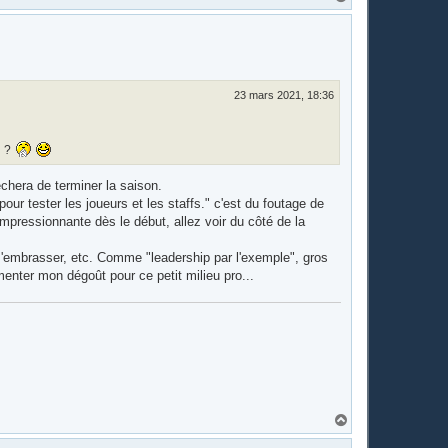
a
u
t
23 mars 2021, 18:36
d ?
êchera de terminer la saison.
ur tester les joueurs et les staffs." c'est du foutage de
 impressionnante dès le début, allez voir du côté de la
s'embrasser, etc. Comme "leadership par l'exemple", gros
menter mon dégoût pour ce petit milieu pro...
H
a
u