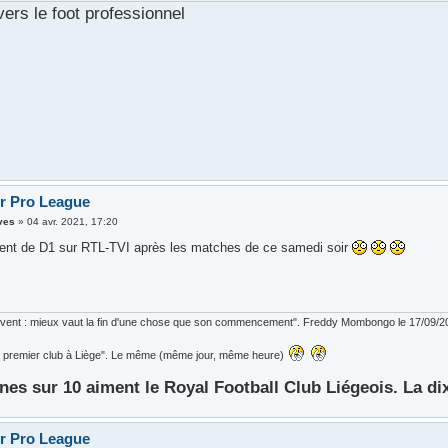
vers le foot professionnel
er Pro League
ves
»
04 avr. 2021, 17:20
nt de D1 sur RTL-TVI après les matches de ce samedi soir
ouvent : mieux vaut la fin d'une chose que son commencement". Freddy Mombongo le 17/09/2
 le premier club à Liège". Le même (même jour, même heure)
nes sur 10 aiment le Royal Football Club Liégeois. La di
er Pro League