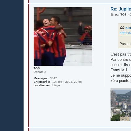
Re: Jupil
M
par
TOS
»
e
s
s
b.s
a
g
https:/
e
Pas de
C'est pas tr
Par contre q
gueule. Ils 
TOS
Formule 1..
Donateur
Je ne suppo
Messages :
3342
zéro pointé 
Enregistré le :
14 sept. 2004, 22:56
Localisation :
Liège