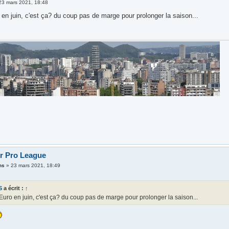
23 mars 2021, 18:48
o en juin, c'est ça? du coup pas de marge pour prolonger la saison...
er Pro League
ns
»
23 mars 2021, 18:49
S
a écrit :
↑
l'Euro en juin, c'est ça? du coup pas de marge pour prolonger la saison...