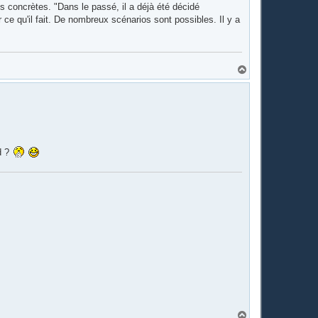
 concrètes. "Dans le passé, il a déjà été décidé
ce qu'il fait. De nombreux scénarios sont possibles. Il y a
H
a
u
t
d ?
H