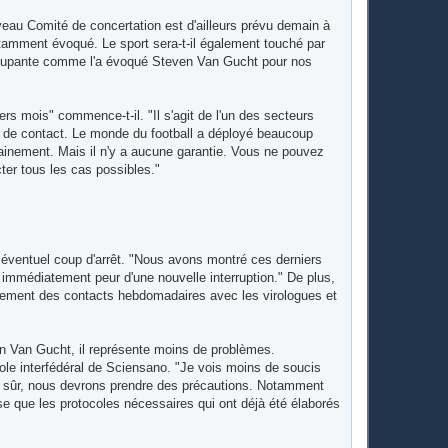
ouveau Comité de concertation est d'ailleurs prévu demain à
tamment évoqué. Le sport sera-t-il également touché par
ccupante comme l'a évoqué Steven Van Gucht pour nos
rs mois" commence-t-il. "Il s'agit de l'un des secteurs
ort de contact. Le monde du football a déployé beaucoup
rtainement. Mais il n'y a aucune garantie. Vous ne pouvez
ter tous les cas possibles."
 éventuel coup d'arrêt. "Nous avons montré ces derniers
 immédiatement peur d'une nouvelle interruption." De plus,
alement des contacts hebdomadaires avec les virologues et
n Van Gucht, il représente moins de problèmes.
role interfédéral de Sciensano. "Je vois moins de soucis
ien sûr, nous devrons prendre des précautions. Notamment
 que les protocoles nécessaires qui ont déjà été élaborés