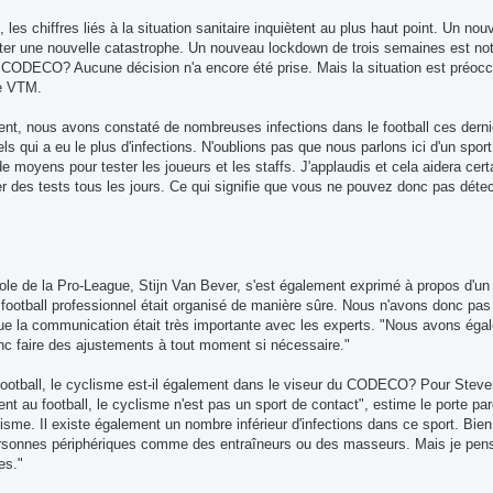
 les chiffres liés à la situation sanitaire inquiètent au plus haut point. Un n
viter une nouvelle catastrophe. Un nouveau lockdown de trois semaines est no
CODECO? Aucune décision n'a encore été prise. Mais la situation est préo
de VTM.
ent, nous avons constaté de nombreuses infections dans le football ces dernie
ls qui a eu le plus d'infections. N'oublions pas que nous parlons ici d'un sp
 de moyens pour tester les joueurs et les staffs. J'applaudis et cela aidera ce
r des tests tous les jours. Ce qui signifie que vous ne pouvez donc pas détec
role de la Pro-League, Stijn Van Bever, s'est également exprimé à propos d'un
 football professionnel était organisé de manière sûre. Nous n'avons donc pas
que la communication était très importante avec les experts. "Nous avons ég
c faire des ajustements à tout moment si nécessaire."
football, le cyclisme est-il également dans le viseur du CODECO? Pour Steve
nt au football, le cyclisme n'est pas un sport de contact", estime le porte pa
lisme. Il existe également un nombre inférieur d'infections dans ce sport. B
rsonnes périphériques comme des entraîneurs ou des masseurs. Mais je pense
es."