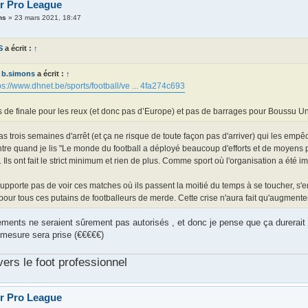
er Pro League
ns
»
23 mars 2021, 18:47
S
a écrit :
↑
b.simons
a écrit :
↑
ps://www.dhnet.be/sports/football/ve ... 4fa274c693
 de finale pour les reux (et donc pas d’Europe) et pas de barrages pour Boussu U
as trois semaines d'arrêt (et ça ne risque de toute façon pas d'arriver) qui les empê
tre quand je lis "Le monde du football a déployé beaucoup d'efforts et de moyens pou
 Ils ont fait le strict minimum et rien de plus. Comme sport où l'organisation a été 
upporte pas de voir ces matches où ils passent la moitié du temps à se toucher, s'
pour tous ces putains de footballeurs de merde. Cette crise n'aura fait qu'augmenter
ements ne seraient sûrement pas autorisés , et donc je pense que ça durerait 
 mesure sera prise (€€€€€)
vers le foot professionnel
er Pro League