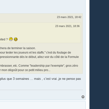
t
23 mars 2021, 18:42
23 mars 2021, 18:36
nited ?
chera de terminer la saison.
r tester les joueurs et les staffs." c'est du foutage de
impressionnante dès le début, allez voir du côté de la Formule
embrasser, etc. Comme "leadership par l'exemple", gros zéro
 mon dégoût pour ce petit milieu pro...
plus que 3 semaines ... mais , c’est vrai ,je ne pense pas
H
a
u
t