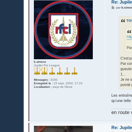
Re: Jupil
M
par
b.simo
e
s
s
TO
a
g
e
htt
Pas
C'est p
b.simons
Par con
Jupiler Pro League
gueule.
1...
Je ne s
Messages :
3150
Enregistré le :
15 sept. 2004, 17:24
pointé 
Localisation :
pays de Herve
Les entraîn
qu’une telle
en route 
Re: Jupil