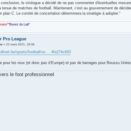
 conclusion, le virologue a décidé de ne pas commenter d'éventuelles mesures
la tenue de matches de football. Maintenant, c'est au gouvernement de décider 
n plan C. Le comité de concertation déterminera la stratégie à adopter."
nnaire"
"Buvez du Lait"
er Pro League
ns
»
23 mars 2021, 18:36
dhnet.be/sports/football/ve ... 4fa274c693
le pour les reux (et donc pas d’Europe) et pas de barrages pour Boussu Unite
vers le foot professionnel