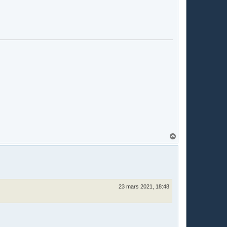
H
a
u
t
23 mars 2021, 18:48