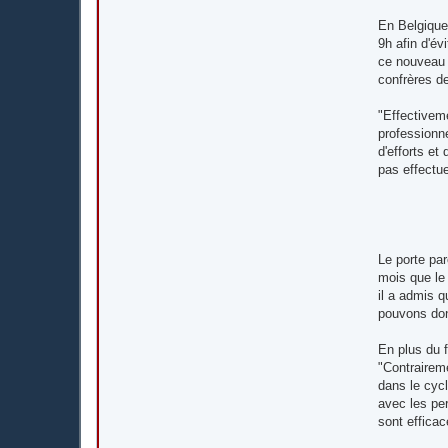
En Belgique,
9h afin d'é
ce nouveau 
confrères 
"Effectivem
professionne
d'efforts et
pas effectue
Le porte pa
mois que le
il a admis 
pouvons don
En plus du 
"Contraireme
dans le cyc
avec les pe
sont efficac