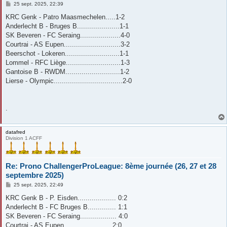
M
25 sept. 2025, 22:39
e
s
KRC Genk - Patro Maasmechelen.....1-2
s
Anderlecht B - Bruges B.....................1-1
a
g
SK Beveren - FC Seraing....................4-0
e
Courtrai - AS Eupen............................3-2
Beerschot - Lokeren...........................1-1
Lommel - RFC Liège...........................1-3
Gantoise B - RWDM...........................1-2
Lierse - Olympic..................................2-0
.
datafred
Division 1 ACFF
Re: Prono ChallengerProLeague: 8ème journée (26, 27 et 28
septembre 2025)
M
25 sept. 2025, 22:49
e
s
KRC Genk B - P. Eisden................... 0:2
s
Anderlecht B - FC Bruges B.............. 1:1
a
g
SK Beveren - FC Seraing.................. 4:0
e
Courtrai - AS Eupen....................... 2:0