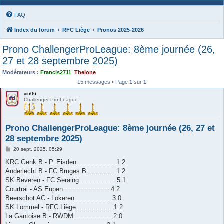
FAQ
Index du forum
RFC Liège
Pronos 2025-2026
Prono ChallengerProLeague: 8ème journée (26,
27 et 28 septembre 2025)
Modérateurs :
Francis2711
,
Thelone
15 messages • Page
1
sur
1
vin06
Challenger Pro League
Prono ChallengerProLeague: 8ème journée (26, 27 et
28 septembre 2025)
M
20 sept. 2025, 05:29
e
s
KRC Genk B - P. Eisden................... 1:2
s
Anderlecht B - FC Bruges B.............. 1:2
a
g
SK Beveren - FC Seraing.................. 5:1
e
Courtrai - AS Eupen....................... 4:2
Beerschot AC - Lokeren.................. 3:0
SK Lommel - RFC Liège.................. 1:2
La Gantoise B - RWDM................... 2:0