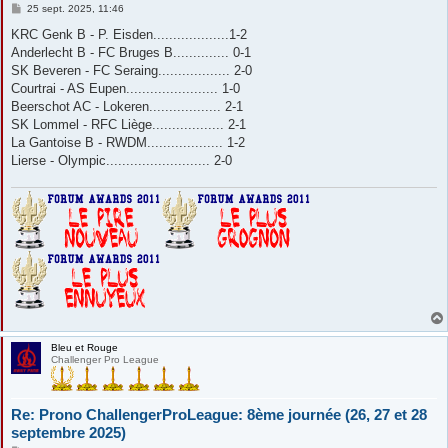
M
25 sept. 2025, 11:46
e
s
KRC Genk B - P. Eisden...................1-2
s
Anderlecht B - FC Bruges B.............. 0-1
a
g
SK Beveren - FC Seraing.................. 2-0
e
Courtrai - AS Eupen....................... 1-0
Beerschot AC - Lokeren.................. 2-1
SK Lommel - RFC Liège.................. 2-1
La Gantoise B - RWDM................... 1-2
Lierse - Olympic.......................... 2-0
Bleu et Rouge
Challenger Pro League
Re: Prono ChallengerProLeague: 8ème journée (26, 27 et 28
septembre 2025)