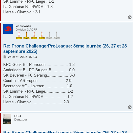
SK Lommel - RFC Liège : 1-1
La Gantoise B - RWDM : 1-3
Lierse - Olympic : 2-1
wherewolfs
Division 3 ACFF
Re: Prono ChallengerProLeague: 8ème journée (26, 27 et 28
septembre 2025)
M
25 sept. 2025, 07:04
e
s
KRC Genk B - P. Eisden................... 1-3
s
Anderlecht B - FC Bruges B.............. 0-0
a
g
SK Beveren - FC Seraing.................. 3-0
e
Courtrai - AS Eupen....................... 2-0
Beerschot AC - Lokeren.................. 1-0
SK Lommel - RFC Liège.................. 1-2
La Gantoise B - RWDM................... 1-2
Lierse - Olympic.......................... 2-0
PGO
Donateur
Re: Prono ChallengerProLeague: 8ème journée (26, 27 et 28