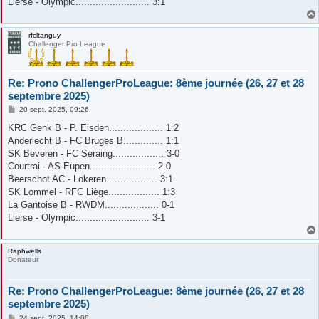
Lierse - Olympic.......................... 3:1
rfcltanguy
Challenger Pro League
Re: Prono ChallengerProLeague: 8ème journée (26, 27 et 28
septembre 2025)
M
20 sept. 2025, 09:26
e
s
KRC Genk B - P. Eisden................... 1:2
s
Anderlecht B - FC Bruges B.............. 1:1
a
g
SK Beveren - FC Seraing.................. 3-0
e
Courtrai - AS Eupen....................... 2-0
Beerschot AC - Lokeren.................. 3:1
SK Lommel - RFC Liège.................. 1:3
La Gantoise B - RWDM................... 0-1
Lierse - Olympic.......................... 3-1
Raphwells
Donateur
Re: Prono ChallengerProLeague: 8ème journée (26, 27 et 28
septembre 2025)
M
24 sept. 2025, 14:08