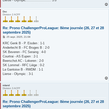
Lierse - Olympic.......................... 3:0
Doc
Division 2 ACFF
Re: Prono ChallengerProLeague: 8ème journée (26, 27 et 28
septembre 2025)
M
25 sept. 2025, 21:08
e
s
KRC Genk B - P. Eisden : 1-1
s
Anderlecht B - FC Bruges B : 2-0
a
g
SK Beveren - FC Seraing : 4-0
e
Courtrai - AS Eupen : 2-1
Beerschot AC - Lokeren : 2-0
SK Lommel - RFC Liège : 0-2
La Gantoise B - RWDM : 1-1
Lierse - Olympic : 3-1
roland
Division 3 ACFF
Re: Prono ChallengerProLeague: 8ème journée (26, 27 et 28
septembre 2025)