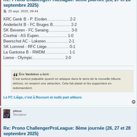
septembre 2025)
M
25 sept. 2025, 09:44
e
s
KRC Genk B - P. Eisden...................2-2
s
Anderlecht B - FC Bruges B.............. 2-2
a
g
SK Beveren - FC Seraing.................. 3-0
e
Courtrai - AS Eupen....................... 1-0
Beerschot AC - Lokeren.................. 2-1
SK Lommel - RFC Liège.................. 0-1
La Gantoise B - RWDM................... 1-1
Lierse - Olympic.......................... 2-0
Éric Vandebon a écrit :
C'est surtout palpable quand on attaque dans le sens de la nouvelle tribune
debout, on ressent une attraction. Cela fait plaisir et les supporters en
redemandent.
Le FC Liège, c'est à Rocourt et nulle part ailleurs
pitoux
Donateur
Re: Prono ChallengerProLeague: 8ème journée (26, 27 et 28
septembre 2025)