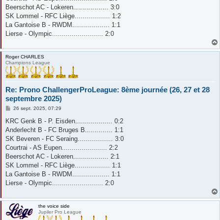
Beerschot AC - Lokeren.................. 3:0
SK Lommel - RFC Liège.................. 1:2
La Gantoise B - RWDM................... 1:1
Lierse - Olympic.......................... 2:0
Roger CHARLES
Champions League
Re: Prono ChallengerProLeague: 8ème journée (26, 27 et 28
septembre 2025)
M
26 sept. 2025, 07:29
e
s
KRC Genk B - P. Eisden................... 0:2
s
Anderlecht B - FC Bruges B.............. 1:1
a
g
SK Beveren - FC Seraing.................. 3:0
e
Courtrai - AS Eupen....................... 2:2
Beerschot AC - Lokeren.................. 2:1
SK Lommel - RFC Liège.................. 1:1
La Gantoise B - RWDM................... 1:1
Lierse - Olympic.......................... 2:0
the voice side
Jupiler Pro League