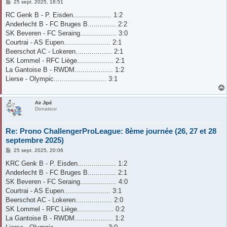
M
25 sept. 2025, 18:51
e
s
RC Genk B - P. Eisden................... 1:2
s
Anderlecht B - FC Bruges B.............. 2:2
a
g
SK Beveren - FC Seraing.................. 3:0
e
Courtrai - AS Eupen....................... 2:1
Beerschot AC - Lokeren.................. 2:1
SK Lommel - RFC Liège.................. 2:1
La Gantoise B - RWDM................... 1:2
Lierse - Olympic.......................... 3:1
Air Jipé
Donateur
Re: Prono ChallengerProLeague: 8ème journée (26, 27 et 28
septembre 2025)
M
25 sept. 2025, 20:06
e
s
KRC Genk B - P. Eisden................... 1:2
s
Anderlecht B - FC Bruges B.............. 2:1
a
g
SK Beveren - FC Seraing.................. 4:0
e
Courtrai - AS Eupen....................... 3:1
Beerschot AC - Lokeren.................. 2:0
SK Lommel - RFC Liège.................. 0:2
La Gantoise B - RWDM................... 1:2