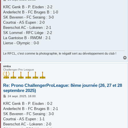
e
s
KRC Genk B - P. Eisden : 2-2
s
Anderlecht B - FC Bruges B : 1-0
a
g
SK Beveren - FC Seraing : 3-0
e
Courtrai - AS Eupen : 2-0
Beerschot AC - Lokeren : 2-1
SK Lommel - RFC Liège : 2-2
La Gantoise B - RWDM : 2-1
Lierse - Olympic : 0-0
Le RFCL, c'est comme la photographie, le négatif sert au développement du club !
simba
Challenger Pro League
Re: Prono ChallengerProLeague: 8ème journée (26, 27 et 28
septembre 2025)
M
24 sept. 2025, 16:00
e
s
KRC Genk B - P. Eisden : 0-2
s
Anderlecht B - FC Bruges B : 2-1
a
g
SK Beveren - FC Seraing : 3-0
e
Courtrai - AS Eupen : 1-1
Beerschot AC - Lokeren : 2-0