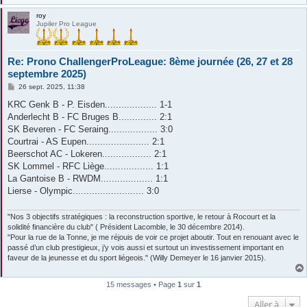
roy
Jupiler Pro League
Re: Prono ChallengerProLeague: 8ème journée (26, 27 et 28
septembre 2025)
M
26 sept. 2025, 11:38
e
s
KRC Genk B - P. Eisden................... 1-1
s
Anderlecht B - FC Bruges B.............. 2:1
a
g
SK Beveren - FC Seraing.................. 3:0
e
Courtrai - AS Eupen....................... 2:1
Beerschot AC - Lokeren.................. 2:1
SK Lommel - RFC Liège.................. 1:1
La Gantoise B - RWDM................... 1:1
Lierse - Olympic.......................... 3:0
"Nos 3 objectifs stratégiques : la reconstruction sportive, le retour à Rocourt et la
solidité financière du club" ( Président Lacomble, le 30 décembre 2014).
"Pour la rue de la Tonne, je me réjouis de voir ce projet aboutir. Tout en renouant avec le
passé d’un club prestigieux, j’y vois aussi et surtout un investissement important en
faveur de la jeunesse et du sport liégeois." (Willy Demeyer le 16 janvier 2015).
15 messages • Page
1
sur
1
Aller à