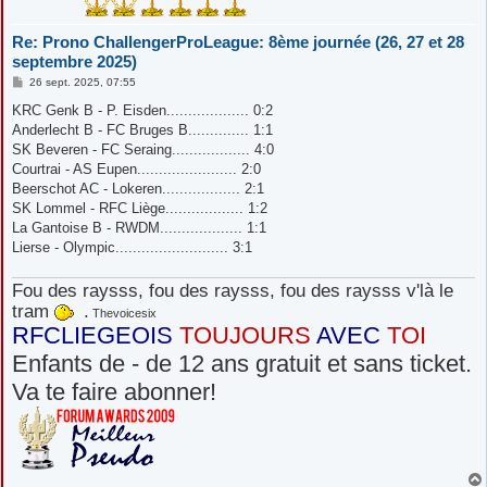
Re: Prono ChallengerProLeague: 8ème journée (26, 27 et 28
septembre 2025)
M
26 sept. 2025, 07:55
e
s
KRC Genk B - P. Eisden................... 0:2
s
Anderlecht B - FC Bruges B.............. 1:1
a
g
SK Beveren - FC Seraing.................. 4:0
e
Courtrai - AS Eupen....................... 2:0
Beerschot AC - Lokeren.................. 2:1
SK Lommel - RFC Liège.................. 1:2
La Gantoise B - RWDM................... 1:1
Lierse - Olympic.......................... 3:1
Fou des raysss, fou des raysss, fou des raysss v'là le
tram
.
Thevoicesix
RFCLIEGEOIS
TOUJOURS
AVEC
TOI
Enfants de - de 12 ans gratuit et sans ticket.
Va te faire abonner!