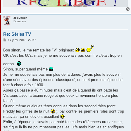
JoeDalton
Donateur
Re: Séries TV
M
17 janv. 2013, 22:57
e
s
Bon sinon, je me remate les "V" originaux
s
a
OK c'est les 80's, mais je ne me souvenais pas comme c'était trop en
g
e
carton
Sinon, super quand même
Je ne me souvenais pas non plus de la durée, j'avais plus le souvenir
d'une série avec des épisodes 'classiques', or les 4 premiers 'épisodes'
font à chaque fois 1h30...
Après ça passe à 46 minutes mais c'est déjà quand ils ont battu les
Visiteurs avec la toxine rouge et que ceux-ci reviennent encore plus
fachés.
Quand même quelques têtes connues dans les second rôles (dont
Freddy les griffes de la nuit
), par contre les premiers rôles sont trop
mauvais, ça en devient excellent
Enfin, à l'époque je n'avais pas noté toutes les références au nazisme,
sauf que là ils ne pourchassent pas les juifs mais bien les scientifiques