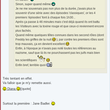
Sinon, super quand même
Je ne me souvenais pas non plus de la durée, j'avais plus le
souvenir d'une série avec des épisodes 'classiques', or les 4
premiers 'épisodes' font à chaque fois 1h30...
Après ça passe à 46 minutes mais c'est déjà quand ils ont battu
les Visiteurs avec la toxine rouge et que ceux-ci reviennent encore
plus fachés.
Quand même quelques têtes connues dans les second rôles (dont
Freddy les griffes de la nuit
), par contre les premiers rôles sont
trop mauvais, ça en devient excellent
Enfin, à l'époque je n'avais pas noté toutes les références au
nazisme, sauf que là ils ne pourchassent pas les juifs mais bien
les scientifiques
Enfin bref, terrible quoi
Très tentant en effet.
Va falloir que je m'y remette aussi.
Diana
[/
quote]
Surtout la première : Jane Badler.