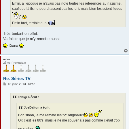
Enfin, à l'époque je n'avais pas noté toutes les références au nazisme,
sauf que là ils ne pourchassent pas les juifs mais bien les scientifiques
Enfin bref, terrible quoi
Très tentant en effet.
Va falloir que je m'y remette aussi.
Diana
ratko
2ème Provinciale
Re: Séries TV
M
18 janv. 2013, 13:56
e
s
s
Tchigi a écrit :
a
g
e
JoeDalton a écrit :
Bon sinon, je me remate les "V" originaux
OK c'est les 80's, mais je ne me souvenais pas comme c'était trop
en carton