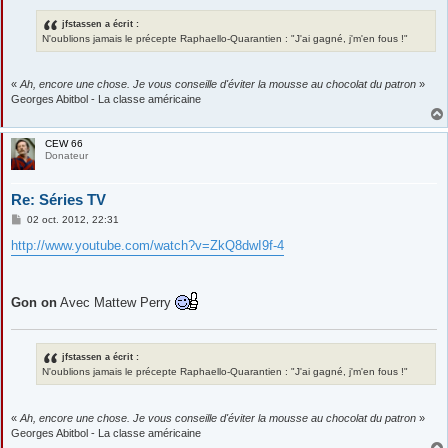
jfstassen a écrit :
N'oublions jamais le précepte Raphaello-Quarantien : "J'ai gagné, j'm'en fous !"
«
Ah, encore une chose. Je vous conseille d'éviter la mousse au chocolat du patron
»
Georges Abitbol - La classe américaine
CEW 66
Donateur
Re: Séries TV
M
02 oct. 2012, 22:31
e
s
http://www.youtube.com/watch?v=ZkQ8dwI9f-4
s
a
g
e
Gon on
Avec Mattew Perry
jfstassen a écrit :
N'oublions jamais le précepte Raphaello-Quarantien : "J'ai gagné, j'm'en fous !"
«
Ah, encore une chose. Je vous conseille d'éviter la mousse au chocolat du patron
»
Georges Abitbol - La classe américaine