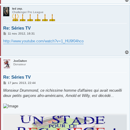
led zep.
Challenger Pro League
Re: Séries TV
M
11 nov. 2012, 16:31
e
s
http://www.youtube.com/watch?v=1_HU9f04hco
s
a
g
e
JoeDalton
Donateur
Re: Séries TV
M
17 janv. 2013, 22:44
e
s
Monsieur Drummond, ce richissime homme d'affaires qui avait recueilli
s
deux petits garçons afro-américains, Arnold et Willy, est décédé...
a
g
e