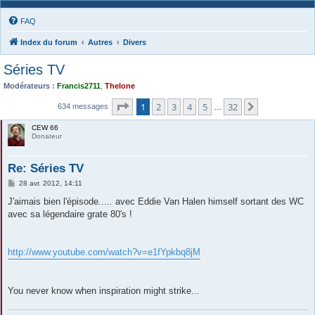
FAQ
Index du forum
Autres
Divers
Séries TV
Modérateurs :
Francis2711
,
Thelone
Page
1
sur
32
1
2
3
4
5
32
Suivante
634 messages
…
CEW 66
Donateur
Re: Séries TV
M
28 avr. 2012, 14:11
e
s
J'aimais bien l'épisode..... avec Eddie Van Halen himself sortant des WC
s
avec sa légendaire grate 80's !
a
g
e
http://www.youtube.com/watch?v=e1fYpkbq8jM
You never know when inspiration might strike...