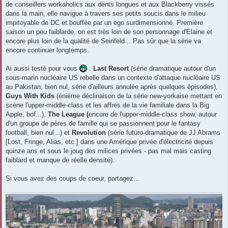
de conseillers workaholics aux dents longues et aux Blackberry vissés
dans la main, elle navigue à travers ses petits soucis dans le milieu
impitoyable de DC et bouffée par un ego surdimensionné. Première
saison un peu faiblarde, on est très loin de son personnage d'Elaine et
encore plus loin de la qualité de Seinfeld... Pas sûr que la série va
encore continuer longtemps.
Ai aussi testé pour vous
:
Last Resort
(série dramatique autour d'un
sous-marin nucléaire US rebelle dans un contexte d'attaque nucléaire US
au Pakistan, bien nul, série d'ailleurs annulée après quelques épisodes),
Guys With Kids
(énième déclinaison de la série new-yorkaise mettant en
scène l'upper-middle-class et les affres de la vie familiale dans la Big
Apple, bof...),
The League (
encore de l'upper-middle-class show, autour
d'un groupe de pères de famille qui se passionnent pour le fantasy
football, bien nul...) et
Revolution
(série futuro-dramatique de JJ Abrams
[Lost, Fringe, Alias, etc.] dans une Amérique privée d'électricité depuis
quinze ans et sous le joug des milices privées - pas mal mais casting
faiblard et manque de réelle densité).
Si vous avez des coups de coeur, partagez...