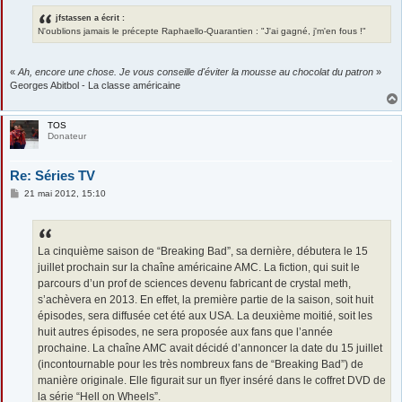
jfstassen a écrit :
N'oublions jamais le précepte Raphaello-Quarantien : "J'ai gagné, j'm'en fous !"
«
Ah, encore une chose. Je vous conseille d'éviter la mousse au chocolat du patron
»
Georges Abitbol - La classe américaine
TOS
Donateur
Re: Séries TV
M
21 mai 2012, 15:10
e
s
s
a
g
La cinquième saison de “Breaking Bad”, sa dernière, débutera le 15
e
juillet prochain sur la chaîne américaine AMC. La fiction, qui suit le
parcours d’un prof de sciences devenu fabricant de crystal meth,
s’achèvera en 2013. En effet, la première partie de la saison, soit huit
épisodes, sera diffusée cet été aux USA. La deuxième moitié, soit les
huit autres épisodes, ne sera proposée aux fans que l’année
prochaine. La chaîne AMC avait décidé d’annoncer la date du 15 juillet
(incontournable pour les très nombreux fans de “Breaking Bad”) de
manière originale. Elle figurait sur un flyer inséré dans le coffret DVD de
la série “Hell on Wheels”.