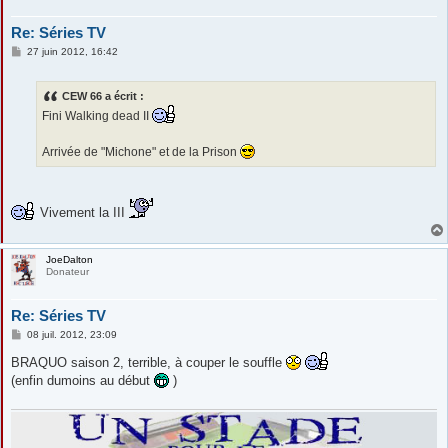
Re: Séries TV
M
27 juin 2012, 16:42
e
s
s
CEW 66 a écrit :
a
g
Fini Walking dead II
e
Arrivée de "Michone" et de la Prison
Vivement la III
JoeDalton
Donateur
Re: Séries TV
M
08 juil. 2012, 23:09
e
s
BRAQUO saison 2, terrible, à couper le souffle
s
(enfin dumoins au début
)
a
g
e