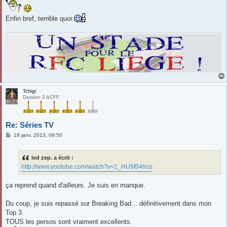
Enfin bref, terrible quoi
Tchigi
Division 2 ACFF
Re: Séries TV
M
18 janv. 2013, 09:50
e
s
s
led zep. a écrit :
a
g
http://www.youtube.com/watch?v=1_HU9f04hco
e
ça reprend quand d'ailleurs. Je suis en manque.
Du coup, je suis repassé sur Breaking Bad... définitivement dans mon
Top 3.
TOUS les persos sont vraiment excellents.