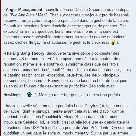
-
Anger Management
: nouvelle série de Charlie Sheen après son départ
de "Two And A Half Men". Charlie y campe un ex-joueur pro de baseball
reconverti en psycho-thérapeute spécialisé dans la gestion de la colère.
On suit les sessions à son domicile avec son groupe de patients. Pas
extraordinaire mais quelques bons moments même si la série est
finalement assez prévisible, notamment au sein du groupe de patients
assez clichés (le gay, la chaudasse, le geek et le vieux réac
).
-
The Big Bang Theory
: découverte tardive de ce blockbuster des
sitcoms US du moment. Et à l'autopsie, une série à la hauteur de sa
réputation, même si elle souffre du syndrôme classique des "trois
saisons et puis c'est du réchauffé". Rien d'original dans le concept, mais
le casting est brillant (à l'exception, peut-être, des deux principaux
personnages, Leonard et Penny, dont on se lasse au bout de quelques
saisons) et l'humour de geek marche plutôt bien (l'épisode avec
Hawkings...
). Mais ça reste fort gentillet, un peu trop parfois...
-
Veep
: nouvelle série produite par Julia Louis-Dreyfus (si, si, la cousine
de l'autre), dont le principal mérite avant cela avait été d'avoir campé
pendant neuf saisons l'inoubliable Elaine Benes dans le tout aussi
inoubliable Seinfeld. Ici, le pitch, c'est qu'elle joue une ex-candidate à la
présidence des USA "reléguée" au poste de Vice Présidente. On suit son
quotidien un peu dans le style du mockumentary. Suivie par une armée