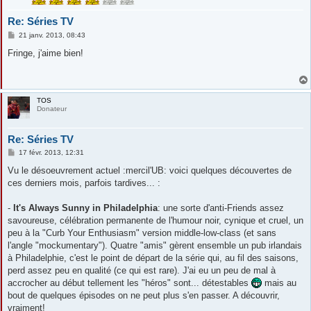
Re: Séries TV
M
21 janv. 2013, 08:43
e
s
Fringe, j'aime bien!
s
a
g
e
TOS
Donateur
Re: Séries TV
M
17 févr. 2013, 12:31
e
s
Vu le désoeuvrement actuel :mercil'UB: voici quelques découvertes de
s
ces derniers mois, parfois tardives... :
a
g
e
-
It's Always Sunny in Philadelphia
: une sorte d'anti-Friends assez
savoureuse, célébration permanente de l'humour noir, cynique et cruel, un
peu à la "Curb Your Enthusiasm" version middle-low-class (et sans
l'angle "mockumentary"). Quatre "amis" gèrent ensemble un pub irlandais
à Philadelphie, c'est le point de départ de la série qui, au fil des saisons,
perd assez peu en qualité (ce qui est rare). J'ai eu un peu de mal à
accrocher au début tellement les "héros" sont... détestables
mais au
bout de quelques épisodes on ne peut plus s'en passer. A découvrir,
vraiment!