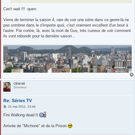
Can't wait !!! :quen:
Viens de terminer la saison 4, rare de voir une série dans ce genre-là ne
pas sombrer dans le n'importe quoi, c'est vraiment excellent d'un bout à
l'autre. Par contre, là, avec la mort de Gus, très curieux de voir comment
ils vont rebondir pour la dernière saison...
CEW 66
Donateur
Re: Séries TV
M
21 mai 2012, 23:44
e
s
Fini Walking dead II
s
a
g
Arrivée de "Michone" et de la Prison
e