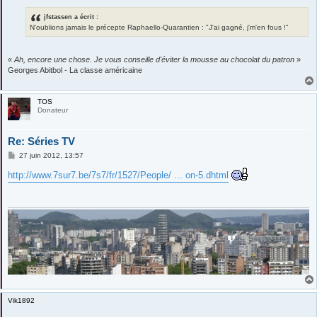
jfstassen a écrit :
N'oublions jamais le précepte Raphaello-Quarantien : "J'ai gagné, j'm'en fous !"
«
Ah, encore une chose. Je vous conseille d'éviter la mousse au chocolat du patron
»
Georges Abitbol - La classe américaine
TOS
Donateur
Re: Séries TV
M
27 juin 2012, 13:57
e
s
http://www.7sur7.be/7s7/fr/1527/People/ ... on-5.dhtml
s
a
g
e
Vik1892