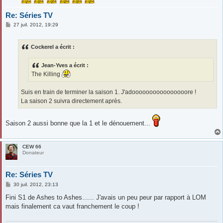
Re: Séries TV
M
27 juil. 2012, 19:29
e
s
s
Cockerel a écrit :
a
g
e
Jean-Yves a écrit :
The Killing
Suis en train de terminer la saison 1. J'adoooooooooooooooore !
La saison 2 suivra directement après.
Saison 2 aussi bonne que la 1 et le dénouement...
CEW 66
Donateur
Re: Séries TV
M
30 juil. 2012, 23:13
e
s
Fini S1 de Ashes to Ashes...... J'avais un peu peur par rapport à LOM
s
mais finalement ca vaut franchement le coup !
a
g
e