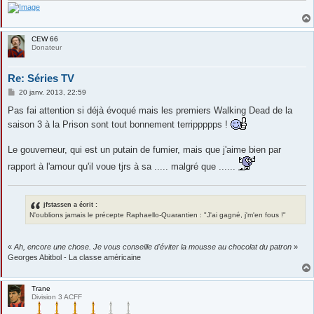
CEW 66
Donateur
Re: Séries TV
M
20 janv. 2013, 22:59
e
s
Pas fai attention si déjà évoqué mais les premiers Walking Dead de la
s
saison 3 à la Prison sont tout bonnement terrippppps !
a
g
e
Le gouverneur, qui est un putain de fumier, mais que j'aime bien par
rapport à l'amour qu'il voue tjrs à sa ..... malgré que ......
jfstassen a écrit :
N'oublions jamais le précepte Raphaello-Quarantien : "J'ai gagné, j'm'en fous !"
«
Ah, encore une chose. Je vous conseille d'éviter la mousse au chocolat du patron
»
Georges Abitbol - La classe américaine
Trane
Division 3 ACFF