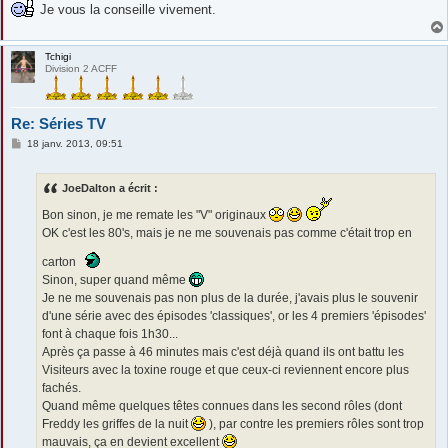
Je vous la conseille vivement.
Tchigi
Division 2 ACFF
Re: Séries TV
M
18 janv. 2013, 09:51
e
s
s
JoeDalton a écrit :
a
g
Bon sinon, je me remate les "V" originaux
e
OK c'est les 80's, mais je ne me souvenais pas comme c'était trop en
carton
Sinon, super quand même
Je ne me souvenais pas non plus de la durée, j'avais plus le souvenir
d'une série avec des épisodes 'classiques', or les 4 premiers 'épisodes'
font à chaque fois 1h30...
Après ça passe à 46 minutes mais c'est déjà quand ils ont battu les
Visiteurs avec la toxine rouge et que ceux-ci reviennent encore plus
fachés.
Quand même quelques têtes connues dans les second rôles (dont
Freddy les griffes de la nuit
), par contre les premiers rôles sont trop
mauvais, ça en devient excellent