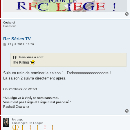
Cockerel
Donateur
Re: Séries TV
M
27 juil. 2012, 18:56
e
s
s
Jean-Yves a écrit :
a
g
The Killing
e
Suis en train de terminer la saison 1. J'adoooooooooooooooore !
La saison 2 suivra directement après.
On s'embalek de Wezet !
"Si Liège va à Visé, ce sera sans moi.
Visé n’est pas Liège et Liège n’est pas Visé."
Raphaël Quaranta
led zep.
Challenger Pro League