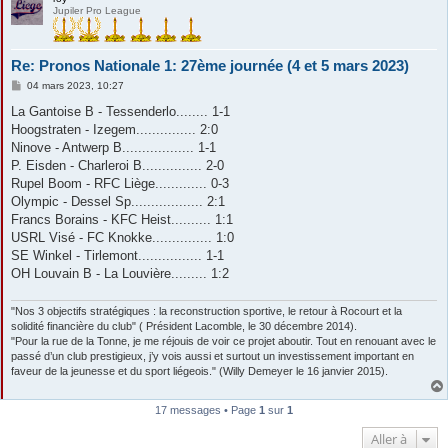
Jupiler Pro League
Re: Pronos Nationale 1: 27ème journée (4 et 5 mars 2023)
M
04 mars 2023, 10:27
e
s
La Gantoise B - Tessenderlo........ 1-1
s
Hoogstraten - Izegem............... 2:0
a
g
Ninove - Antwerp B.................. 1-1
e
P. Eisden - Charleroi B............... 2-0
Rupel Boom - RFC Liège............. 0-3
Olympic - Dessel Sp.................. 2:1
Francs Borains - KFC Heist.......... 1:1
USRL Visé - FC Knokke............... 1:0
SE Winkel - Tirlemont................ 1-1
OH Louvain B - La Louvière......... 1:2
"Nos 3 objectifs stratégiques : la reconstruction sportive, le retour à Rocourt et la
solidité financière du club" ( Président Lacomble, le 30 décembre 2014).
"Pour la rue de la Tonne, je me réjouis de voir ce projet aboutir. Tout en renouant avec le
passé d’un club prestigieux, j’y vois aussi et surtout un investissement important en
faveur de la jeunesse et du sport liégeois." (Willy Demeyer le 16 janvier 2015).
17 messages • Page
1
sur
1
Aller à