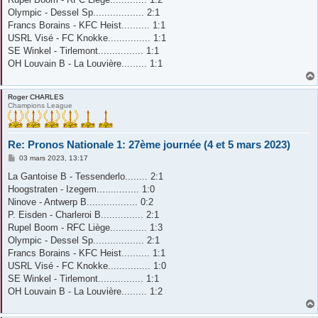
Olympic - Dessel Sp.................. 2:1
Francs Borains - KFC Heist.......... 1:1
USRL Visé - FC Knokke............... 1:1
SE Winkel - Tirlemont................ 1:1
OH Louvain B - La Louvière......... 1:1
Roger CHARLES
Champions League
Re: Pronos Nationale 1: 27ème journée (4 et 5 mars 2023)
M
03 mars 2023, 13:17
e
s
La Gantoise B - Tessenderlo........ 2:1
s
Hoogstraten - Izegem............... 1:0
a
g
Ninove - Antwerp B.................. 0:2
e
P. Eisden - Charleroi B............... 2:1
Rupel Boom - RFC Liège............. 1:3
Olympic - Dessel Sp.................. 2:1
Francs Borains - KFC Heist.......... 1:1
USRL Visé - FC Knokke............... 1:0
SE Winkel - Tirlemont................ 1:1
OH Louvain B - La Louvière......... 1:2