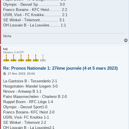
Olympic - Dessel Sp.................. 3:0
Francs Borains - KFC Heist.......... 2:2
USRL Visé - FC Knokke............... 2:1
SE Winkel - Tirlemont................ 3:1
OH Louvain B - La Louvière......... 1:1
Nicha
kaji
Division 2 ACFF
Re: Pronos Nationale 1: 27ème journée (4 et 5 mars 2023)
M
27 févr. 2023, 20:04
e
s
La Gantoise B - Tessenderlo 2-1
s
Hoogstraten- Mandel Izegem 3-0
a
g
Ninove - Antwerp B 1-1
e
Patro Maasmechelen - Charleroi B 2-0
Ruppel Boom - RFC Liège 1-4
Olympic - Dessel Sport1-0
Francs Borains- KFC Heist 2-0
USRL Visé- FC Knokke 1-1
SE Winkel - Tirlemont 2-2
OH Louvain B - La Louvière2-1