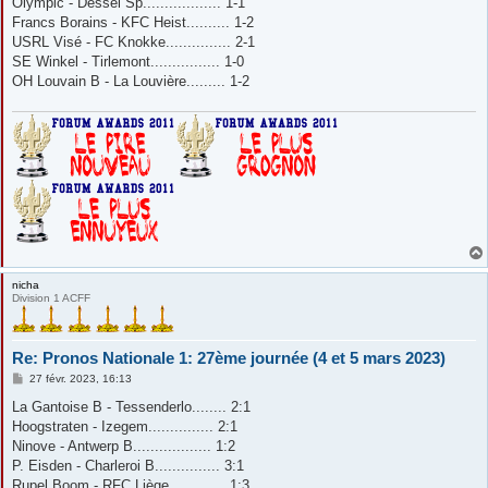
Olympic - Dessel Sp.................. 1-1
Francs Borains - KFC Heist.......... 1-2
USRL Visé - FC Knokke............... 2-1
SE Winkel - Tirlemont................ 1-0
OH Louvain B - La Louvière......... 1-2
nicha
Division 1 ACFF
Re: Pronos Nationale 1: 27ème journée (4 et 5 mars 2023)
M
27 févr. 2023, 16:13
e
s
La Gantoise B - Tessenderlo........ 2:1
s
Hoogstraten - Izegem............... 2:1
a
g
Ninove - Antwerp B.................. 1:2
e
P. Eisden - Charleroi B............... 3:1
Rupel Boom - RFC Liège............. 1:3