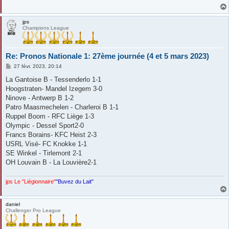
jps
Champions League
Re: Pronos Nationale 1: 27ème journée (4 et 5 mars 2023)
M
27 févr. 2023, 20:14
e
s
La Gantoise B - Tessenderlo 1-1
s
Hoogstraten- Mandel Izegem 3-0
a
g
Ninove - Antwerp B 1-2
e
Patro Maasmechelen - Charleroi B 1-1
Ruppel Boom - RFC Liège 1-3
Olympic - Dessel Sport2-0
Francs Borains- KFC Heist 2-3
USRL Visé- FC Knokke 1-1
SE Winkel - Tirlemont 2-1
OH Louvain B - La Louvière2-1
jps Le "Liègionnaire"
"Buvez du Lait"
daniel
Challenger Pro League