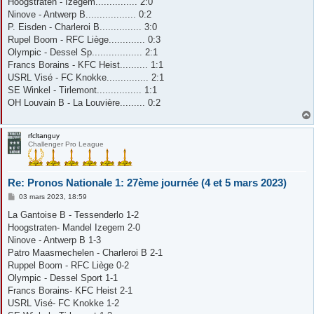
Hoogstraten - Izegem............... 2:0
a
g
Ninove - Antwerp B.................. 0:2
e
P. Eisden - Charleroi B............... 3:0
Rupel Boom - RFC Liège............. 0:3
Olympic - Dessel Sp.................. 2:1
Francs Borains - KFC Heist.......... 1:1
USRL Visé - FC Knokke............... 2:1
SE Winkel - Tirlemont................ 1:1
OH Louvain B - La Louvière......... 0:2
rfcltanguy
Challenger Pro League
Re: Pronos Nationale 1: 27ème journée (4 et 5 mars 2023)
M
03 mars 2023, 18:59
e
s
La Gantoise B - Tessenderlo 1-2
s
Hoogstraten- Mandel Izegem 2-0
a
g
Ninove - Antwerp B 1-3
e
Patro Maasmechelen - Charleroi B 2-1
Ruppel Boom - RFC Liège 0-2
Olympic - Dessel Sport 1-1
Francs Borains- KFC Heist 2-1
USRL Visé- FC Knokke 1-2