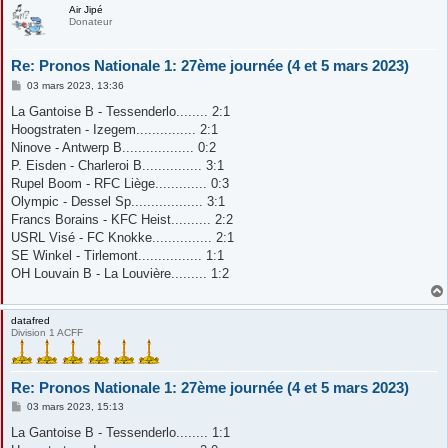
Air Jipé
Donateur
Re: Pronos Nationale 1: 27ème journée (4 et 5 mars 2023)
M
03 mars 2023, 13:36
e
s
La Gantoise B - Tessenderlo........ 2:1
s
Hoogstraten - Izegem............... 2:1
a
g
Ninove - Antwerp B.................. 0:2
e
P. Eisden - Charleroi B............... 3:1
Rupel Boom - RFC Liège............. 0:3
Olympic - Dessel Sp.................. 3:1
Francs Borains - KFC Heist.......... 2:2
USRL Visé - FC Knokke............... 2:1
SE Winkel - Tirlemont................ 1:1
OH Louvain B - La Louvière......... 1:2
datafred
Division 1 ACFF
Re: Pronos Nationale 1: 27ème journée (4 et 5 mars 2023)
M
03 mars 2023, 15:13
e
s
La Gantoise B - Tessenderlo........ 1:1
s