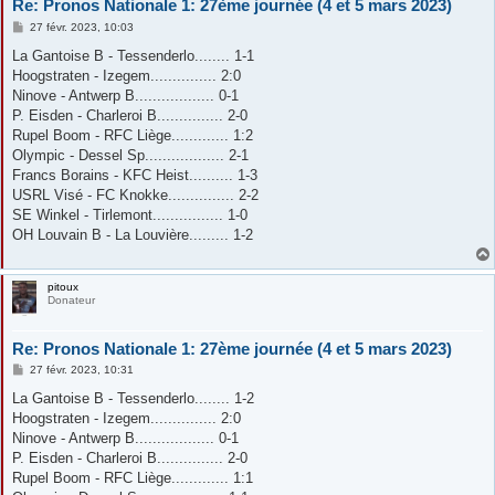
Re: Pronos Nationale 1: 27ème journée (4 et 5 mars 2023)
M
27 févr. 2023, 10:03
e
s
La Gantoise B - Tessenderlo........ 1-1
s
Hoogstraten - Izegem............... 2:0
a
g
Ninove - Antwerp B.................. 0-1
e
P. Eisden - Charleroi B............... 2-0
Rupel Boom - RFC Liège............. 1:2
Olympic - Dessel Sp.................. 2-1
Francs Borains - KFC Heist.......... 1-3
USRL Visé - FC Knokke............... 2-2
SE Winkel - Tirlemont................ 1-0
OH Louvain B - La Louvière......... 1-2
pitoux
Donateur
Re: Pronos Nationale 1: 27ème journée (4 et 5 mars 2023)
M
27 févr. 2023, 10:31
e
s
La Gantoise B - Tessenderlo........ 1-2
s
Hoogstraten - Izegem............... 2:0
a
g
Ninove - Antwerp B.................. 0-1
e
P. Eisden - Charleroi B............... 2-0
Rupel Boom - RFC Liège............. 1:1