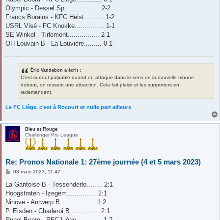
Olympic - Dessel Sp.................. 2-2
Francs Borains - KFC Heist.......... 1-2
USRL Visé - FC Knokke............... 1-1
SE Winkel - Tirlemont................ 2-1
OH Louvain B - La Louvière......... 0-1
Éric Vandebon a écrit :
C'est surtout palpable quand on attaque dans le sens de la nouvelle tribune
debout, on ressent une attraction. Cela fait plaisir et les supporters en
redemandent.
Le FC Liège, c'est à Rocourt et nulle part ailleurs
Bleu et Rouge
Challenger Pro League
Re: Pronos Nationale 1: 27ème journée (4 et 5 mars 2023)
M
03 mars 2023, 11:47
e
s
La Gantoise B - Tessenderlo........ 2:1
s
Hoogstraten - Izegem............... 2:1
a
g
Ninove - Antwerp B.................. 1:2
e
P. Eisden - Charleroi B............... 2:1
Rupel Boom - RFC Liège............. 1:2