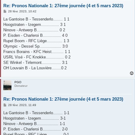
Re: Pronos Nationale 1: 27ème journée (4 et 5 mars 2023)
M
28 févr. 2023, 10:42
e
s
La Gantoise B - Tessenderlo........ 1 1
s
Hoogstraten - Izegem............... 3 1
a
g
Ninove - Antwerp B.................. 0 2
e
P. Eisden - Charleroi B............... 4 0
Rupel Boom - RFC Liège............. 1 3
Olympic - Dessel Sp.................. 3:0
Francs Borains - KFC Heist.......... 1 1
USRL Visé - FC Knokke............... 0 2
SE Winkel - Tirlemont................ 3:1
OH Louvain B - La Louvière........0 2
PGO
Donateur
Re: Pronos Nationale 1: 27ème journée (4 et 5 mars 2023)
M
28 févr. 2023, 11:49
e
s
La Gantoise B - Tessenderlo........ 1-1
s
Hoogstraten - Izegem............... 3-1
a
g
Ninove - Antwerp B.................. 1-1
e
P. Eisden - Charleroi B............... 2-0
Rupel Boom - RFC Liège............. 0-1