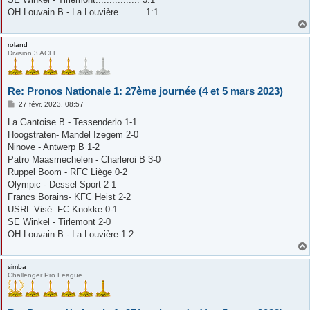
OH Louvain B - La Louvière......... 1:1
roland
Division 3 ACFF
Re: Pronos Nationale 1: 27ème journée (4 et 5 mars 2023)
M
27 févr. 2023, 08:57
e
s
La Gantoise B - Tessenderlo 1-1
s
Hoogstraten- Mandel Izegem 2-0
a
g
Ninove - Antwerp B 1-2
e
Patro Maasmechelen - Charleroi B 3-0
Ruppel Boom - RFC Liège 0-2
Olympic - Dessel Sport 2-1
Francs Borains- KFC Heist 2-2
USRL Visé- FC Knokke 0-1
SE Winkel - Tirlemont 2-0
OH Louvain B - La Louvière 1-2
simba
Challenger Pro League