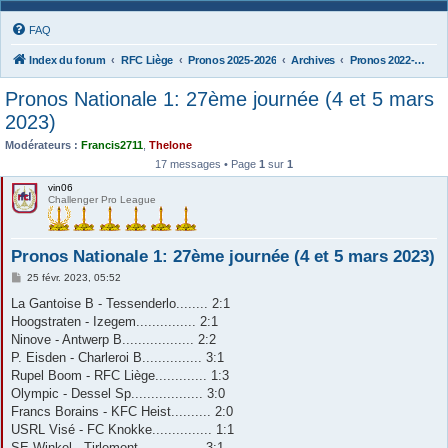
FAQ
Index du forum
RFC Liège
Pronos 2025-2026
Archives
Pronos 2022-2023
Pronos Nationale 1: 27ème journée (4 et 5 mars
2023)
Modérateurs :
Francis2711
,
Thelone
17 messages • Page
1
sur
1
vin06
Challenger Pro League
Pronos Nationale 1: 27ème journée (4 et 5 mars 2023)
M
25 févr. 2023, 05:52
e
s
La Gantoise B - Tessenderlo........ 2:1
s
Hoogstraten - Izegem............... 2:1
a
g
Ninove - Antwerp B.................. 2:2
e
P. Eisden - Charleroi B............... 3:1
Rupel Boom - RFC Liège............. 1:3
Olympic - Dessel Sp.................. 3:0
Francs Borains - KFC Heist.......... 2:0
USRL Visé - FC Knokke............... 1:1
SE Winkel - Tirlemont................ 3:1