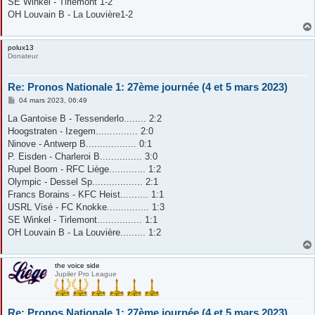
SE Winkel - Tirlemont 1-2
OH Louvain B - La Louvière1-2
polux13
Donateur
Re: Pronos Nationale 1: 27ème journée (4 et 5 mars 2023)
M
04 mars 2023, 06:49
e
s
La Gantoise B - Tessenderlo........ 2:2
s
Hoogstraten - Izegem............... 2:0
a
g
Ninove - Antwerp B.................. 0:1
e
P. Eisden - Charleroi B............... 3:0
Rupel Boom - RFC Liège............. 1:2
Olympic - Dessel Sp.................. 2:1
Francs Borains - KFC Heist.......... 1:1
USRL Visé - FC Knokke............... 1:3
SE Winkel - Tirlemont................ 1:1
OH Louvain B - La Louvière......... 1:2
the voice side
Jupiler Pro League
Re: Pronos Nationale 1: 27ème journée (4 et 5 mars 2023)