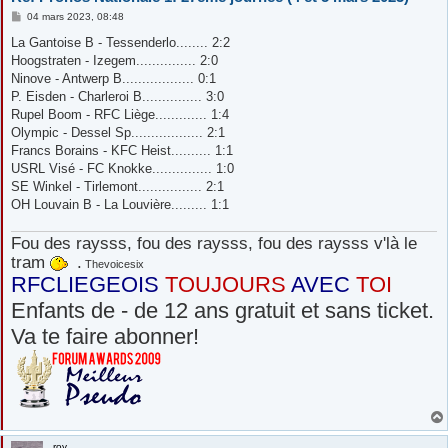
M
04 mars 2023, 08:48
e
s
La Gantoise B - Tessenderlo........ 2:2
s
Hoogstraten - Izegem............... 2:0
a
g
Ninove - Antwerp B.................. 0:1
e
P. Eisden - Charleroi B............... 3:0
Rupel Boom - RFC Liège............. 1:4
Olympic - Dessel Sp.................. 2:1
Francs Borains - KFC Heist.......... 1:1
USRL Visé - FC Knokke............... 1:0
SE Winkel - Tirlemont................ 2:1
OH Louvain B - La Louvière......... 1:1
Fou des raysss, fou des raysss, fou des raysss v'là le
tram
.
Thevoicesix
RFCLIEGEOIS
TOUJOURS
AVEC
TOI
Enfants de - de 12 ans gratuit et sans ticket.
Va te faire abonner!
roy