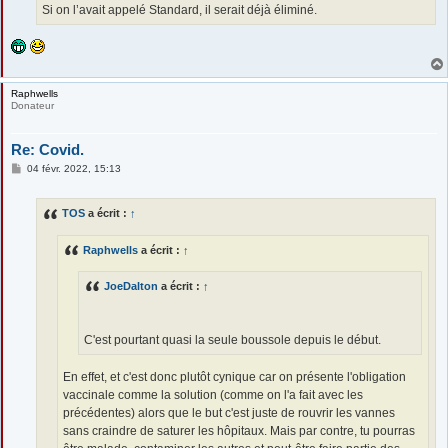
e
Si on l’avait appelé Standard, il serait déjà éliminé.
Raphwells
Donateur
Re: Covid.
M
04 févr. 2022, 15:13
e
s
s
TOS
a écrit :
↑
a
g
e
Raphwells
a écrit :
↑
JoeDalton
a écrit :
↑
C'est pourtant quasi la seule boussole depuis le début.
En effet, et c'est donc plutôt cynique car on présente l'obligation
vaccinale comme la solution (comme on l'a fait avec les
précédentes) alors que le but c'est juste de rouvrir les vannes
sans craindre de saturer les hôpitaux. Mais par contre, tu pourras