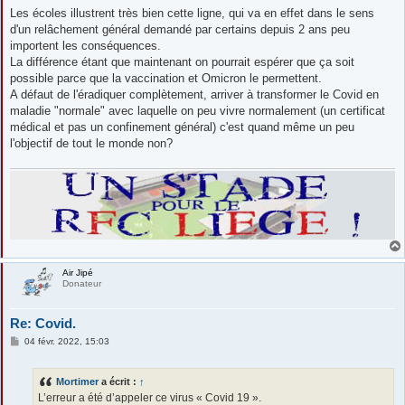
s
Les écoles illustrent très bien cette ligne, qui va en effet dans le sens
s
d'un relâchement général demandé par certains depuis 2 ans peu
a
g
importent les conséquences.
e
La différence étant que maintenant on pourrait espérer que ça soit
possible parce que la vaccination et Omicron le permettent.
A défaut de l'éradiquer complètement, arriver à transformer le Covid en
maladie "normale" avec laquelle on peu vivre normalement (un certificat
médical et pas un confinement général) c'est quand même un peu
l'objectif de tout le monde non?
Air Jipé
Donateur
Re: Covid.
M
04 févr. 2022, 15:03
e
s
s
Mortimer
a écrit :
↑
a
g
L’erreur a été d’appeler ce virus « Covid 19 ».