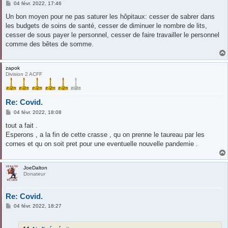
M
04 févr. 2022, 17:46
e
s
Un bon moyen pour ne pas saturer les hôpitaux: cesser de sabrer dans
s
les budgets de soins de santé, cesser de diminuer le nombre de lits,
a
g
cesser de sous payer le personnel, cesser de faire travailler le personnel
e
comme des bêtes de somme.
zapok
Division 2 ACFF
Re: Covid.
M
04 févr. 2022, 18:08
e
s
tout a fait .
s
Esperons , a la fin de cette crasse , qu on prenne le taureau par les
a
g
cornes et qu on soit pret pour une eventuelle nouvelle pandemie .
e
JoeDalton
Donateur
Re: Covid.
M
04 févr. 2022, 18:27
e
s
s