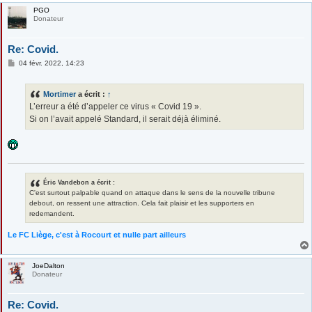
PGO
Donateur
Re: Covid.
M
04 févr. 2022, 14:23
e
s
s
Mortimer
a écrit :
↑
a
g
L’erreur a été d’appeler ce virus « Covid 19 ».
e
Si on l’avait appelé Standard, il serait déjà éliminé.
Éric Vandebon a écrit :
C'est surtout palpable quand on attaque dans le sens de la nouvelle tribune
debout, on ressent une attraction. Cela fait plaisir et les supporters en
redemandent.
Le FC Liège, c'est à Rocourt et nulle part ailleurs
JoeDalton
Donateur
Re: Covid.