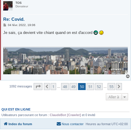
TOS
Donateur
Re: Covid.
M
04 févr. 2022, 19:06
e
s
Je sais, ça devient vite chiant quand on est d'accord
s
a
g
e
Page
50
sur
55
1
48
49
50
51
52
55
Précédente
Suiv
1092 messages
…
…
Aller à
QUI EST EN LIGNE
Utilisateurs parcourant ce forum :
ClaudeBot [Crawler]
et 0 invité
Index du forum
Nous contacter
Heures au format
UTC+02:00