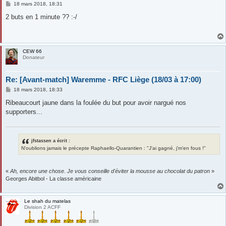
M
18 mars 2018, 18:31
e
s
2 buts en 1 minute ?? :-/
s
a
g
e
CEW 66
Donateur
Re: [Avant-match] Waremme - RFC Liège (18/03 à 17:00)
M
18 mars 2018, 18:33
e
s
Ribeaucourt jaune dans la foulée du but pour avoir nargué nos
s
supporters...
a
g
e
jfstassen a écrit :
N'oublions jamais le précepte Raphaello-Quarantien : "J'ai gagné, j'm'en fous !"
«
Ah, encore une chose. Je vous conseille d'éviter la mousse au chocolat du patron
»
Georges Abitbol - La classe américaine
Le shah du matelas
Division 2 ACFF