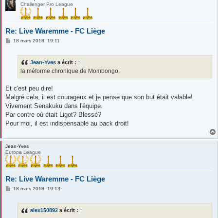
Challenger Pro League
Re: Live Waremme - FC Liège
M
18 mars 2018, 19:11
e
s
s
Jean-Yves
a écrit :
↑
a
g
la méforme chronique de Mombongo.
e
Et c'est peu dire!
Malgré cela, il est courageux et je pense que son but était valable!
Vivement Senakuku dans l'équipe.
Par contre où était Ligot? Blessé?
Pour moi, il est indispensable au back droit!
Jean-Yves
Europa League
Re: Live Waremme - FC Liège
M
18 mars 2018, 19:13
e
s
s
alex150892
a écrit :
↑
a
g