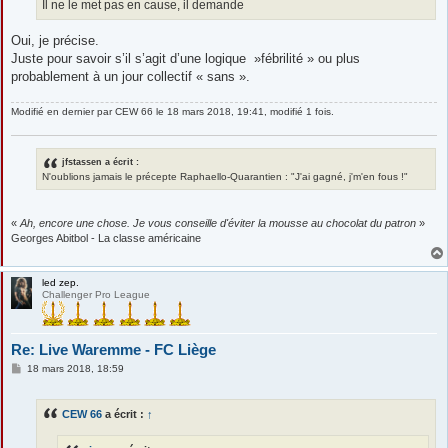
g
Il ne le met pas en cause, il demande
e
Oui, je précise.
Juste pour savoir s’il s’agit d’une logique »fébrilité » ou plus
probablement à un jour collectif « sans ».
Modifié en dernier par
CEW 66
le 18 mars 2018, 19:41, modifié 1 fois.
jfstassen a écrit :
N'oublions jamais le précepte Raphaello-Quarantien : "J'ai gagné, j'm'en fous !"
«
Ah, encore une chose. Je vous conseille d'éviter la mousse au chocolat du patron
»
Georges Abitbol - La classe américaine
led zep.
Challenger Pro League
Re: Live Waremme - FC Liège
M
18 mars 2018, 18:59
e
s
s
CEW 66
a écrit :
↑
a
g
e