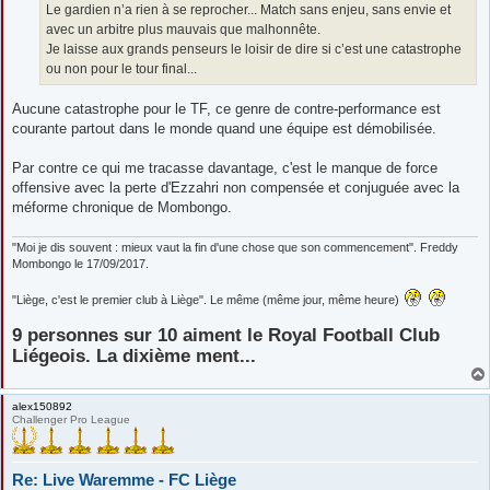
g
Le gardien n’a rien à se reprocher... Match sans enjeu, sans envie et
e
avec un arbitre plus mauvais que malhonnête.
Je laisse aux grands penseurs le loisir de dire si c’est une catastrophe
ou non pour le tour final...
Aucune catastrophe pour le TF, ce genre de contre-performance est
courante partout dans le monde quand une équipe est démobilisée.
Par contre ce qui me tracasse davantage, c'est le manque de force
offensive avec la perte d'Ezzahri non compensée et conjuguée avec la
méforme chronique de Mombongo.
"Moi je dis souvent : mieux vaut la fin d'une chose que son commencement". Freddy
Mombongo le 17/09/2017.
"Liège, c'est le premier club à Liège". Le même (même jour, même heure)
9 personnes sur 10 aiment le Royal Football Club
Liégeois. La dixième ment...
alex150892
Challenger Pro League
Re: Live Waremme - FC Liège