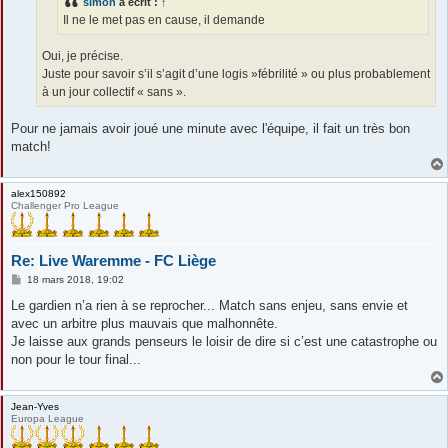
simon
a écrit :
↑
Il ne le met pas en cause, il demande
Oui, je précise.
Juste pour savoir s’il s’agit d’une logis »fébrilité » ou plus probablement
à un jour collectif « sans ».
Pour ne jamais avoir joué une minute avec l'équipe, il fait un très bon
match!
alex150892
Challenger Pro League
Re: Live Waremme - FC Liège
M
18 mars 2018, 19:02
e
s
Le gardien n’a rien à se reprocher... Match sans enjeu, sans envie et
s
avec un arbitre plus mauvais que malhonnête.
a
g
Je laisse aux grands penseurs le loisir de dire si c’est une catastrophe ou
e
non pour le tour final...
Jean-Yves
Europa League