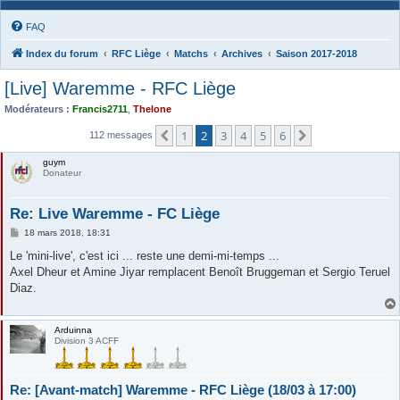
FAQ
Index du forum
RFC Liège
Matchs
Archives
Saison 2017-2018
[Live] Waremme - RFC Liège
Modérateurs :
Francis2711
,
Thelone
1
2
3
4
5
6
Précédente
Suivante
112 messages
guym
Donateur
Re: Live Waremme - FC Liège
M
18 mars 2018, 18:31
e
s
Le 'mini-live', c'est ici ... reste une demi-mi-temps ...
s
Axel Dheur et Amine Jiyar remplacent Benoît Bruggeman et Sergio Teruel
a
g
Diaz.
e
Arduinna
Division 3 ACFF
Re: [Avant-match] Waremme - RFC Liège (18/03 à 17:00)