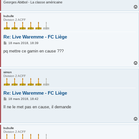
Georges Abitbol - La classe américaine
bubulle
Division 2 ACFF
Re: Live Waremme - FC Liège
M
18 mars 2018, 18:39
e
s
pq mettre ce gamin en cause ???
s
a
g
e
simon
Division 2 ACFF
Re: Live Waremme - FC Liège
M
18 mars 2018, 18:42
e
s
Il ne le met pas en cause, il demande
s
a
g
e
bubulle
Division 2 ACFF