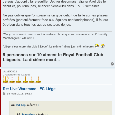
Je suis d'accord : faire souffler Dethier désormais, aligner Axel dès le
début et, pourquoi pas, relancer Senakuku dans 1 ou 2 semaines.
Ne pas oublier que l'on présente un gros déficit de taille sur les phases
arrêtées (particulièrement face aux équipes neerlandophones), il faudra
être bon dans tous les autres secteurs de jeu.
"Moi je dis souvent : mieux vaut la fin d'une chose que son commencement". Freddy
Mombongo le 17/09/2017.
"Liège, c'est le premier club à Liège". Le même (même jour, même heure)
9 personnes sur 10 aiment le Royal Football Club
Liégeois. La dixième ment...
alex150892
Challenger Pro League
Re: Live Waremme - FC Liège
M
18 mars 2018, 19:13
e
s
s
led zep.
a écrit :
↑
a
g
e
Jean-Yves
a écrit :
↑