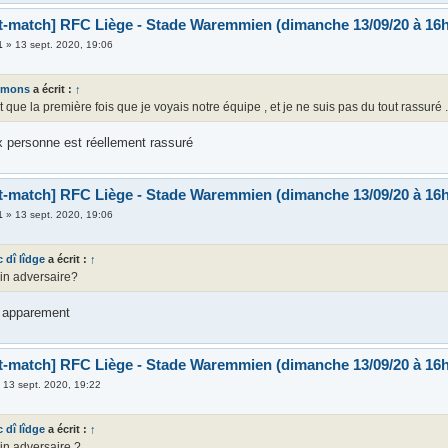
t-match] RFC Liège - Stade Waremmien (dimanche 13/09/20 à 16h
1
»
13 sept. 2020, 19:06
imons
a écrit :
↑
t que la première fois que je voyais notre équipe , et je ne suis pas du tout rassuré .
ux personne est réellement rassuré
t-match] RFC Liège - Stade Waremmien (dimanche 13/09/20 à 16h
1
»
13 sept. 2020, 19:06
c dî lîdge
a écrit :
↑
in adversaire?
e apparement
t-match] RFC Liège - Stade Waremmien (dimanche 13/09/20 à 16h
»
13 sept. 2020, 19:22
c dî lîdge
a écrit :
↑
in adversaire ?