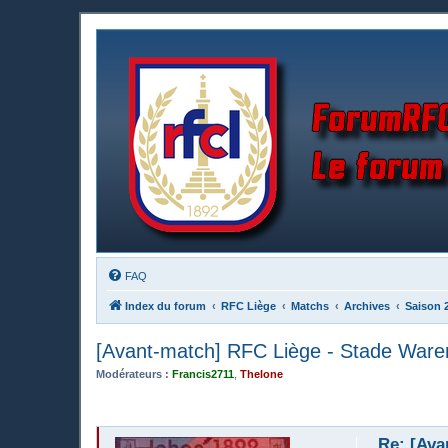
FAQ
Index du forum
RFC Liège
Matchs
Archives
Saison 
[Avant-match] RFC Liège - Stade Ware
Modérateurs :
Francis2711
,
Thelone
Re: [Ava