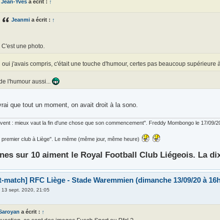
Jean-Yves
a écrit :
↑
Jeanmi
a écrit :
↑
C'est une photo.
 oui j'avais compris, c'était une touche d'humour, certes pas beaucoup supérieure à
 de l'humour aussi...
rai que tout un moment, on avait droit à la sono.
ouvent : mieux vaut la fin d'une chose que son commencement". Freddy Mombongo le 17/09/2
 le premier club à Liège". Le même (même jour, même heure)
nes sur 10 aiment le Royal Football Club Liégeois. La di
t-match] RFC Liège - Stade Waremmien (dimanche 13/09/20 à 16h
»
13 sept. 2020, 21:05
Saroyan
a écrit :
↑