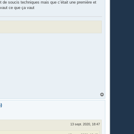
et de soucis techniques mais que c’était une première et
 vaut ce que ça vaut
H
a
u
)
t
13 sept. 2020, 18:47