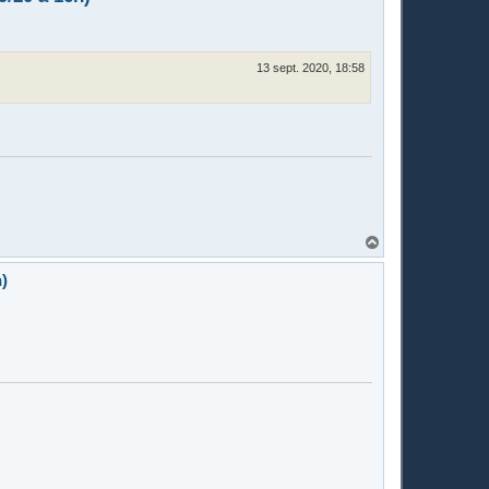
13 sept. 2020, 18:58
H
a
u
)
t