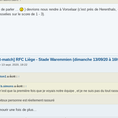
de parler ...
) devrions nous rendre à Vorselaar (c'est près de Herenthals, e
selies sur le score de 1 - 3).
t-match] RFC Liège - Stade Waremmien (dimanche 13/09/20 à 16h
»
13 sept. 2020, 19:22
ton1
a écrit :
↑
b.simons
a écrit :
↑
n’est que la première fois que je voyais notre équipe , et je ne suis pas du tout rassu
pitoux personne est réellement rassuré
ourir une fois de plus...