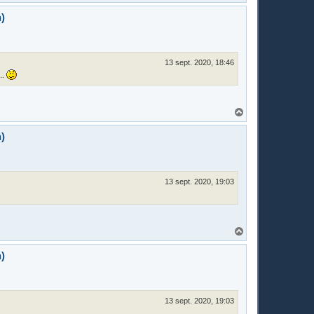
a
u
)
t
13 sept. 2020, 18:46
..
H
a
u
)
t
13 sept. 2020, 19:03
H
a
u
)
t
13 sept. 2020, 19:03