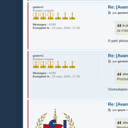
Re: [Avan
gaston1
Europa League
M
par
gaston
e
s
s
Messages :
4189
b.s
a
Enregistré le :
15 sept. 2004, 17:30
g
ce n’es
e
A part pito
Re: [Avan
gaston1
Europa League
M
par
gaston
e
s
s
Messages :
4189
vin
a
Enregistré le :
15 sept. 2004, 17:30
g
Procha
e
Voorselaer
Re: [Avan
M
par
guym
e
s
s
vin
a
g
Procha