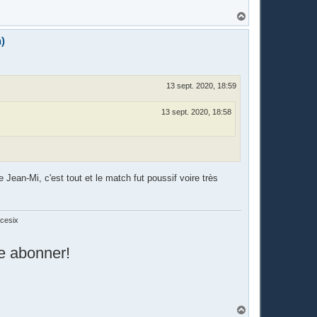
H
a
u
)
t
13 sept. 2020, 18:59
13 sept. 2020, 18:58
e Jean-Mi, c'est tout et le match fut poussif voire très
cesix
re abonner!
H