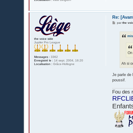
Re: [Avan
M
par
the voi
e
s
s
mis
a
the voice side
g
Jupiler Pro League
e
On 
Messages :
3362
Enregistré le :
14 sept. 2004, 16:20
Ah si o
Localisation :
Grâce-Hollogne
Je parle de
poussif.
Fou des r
RFCLI
Enfants