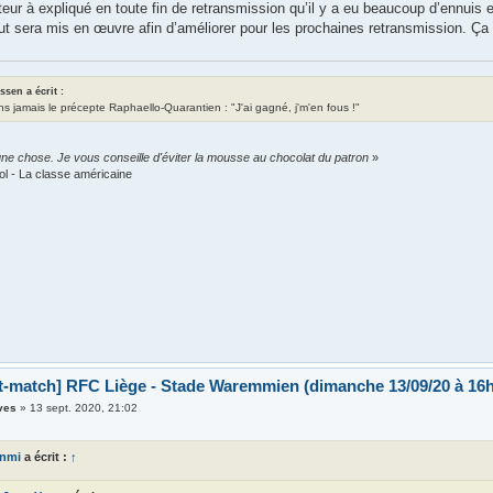
eur à expliqué en toute fin de retransmission qu’il y a eu beaucoup d’ennuis 
ut sera mis en œuvre afin d’améliorer pour les prochaines retransmission. Ça
assen a écrit :
ns jamais le précepte Raphaello-Quarantien : "J'ai gagné, j'm'en fous !"
ne chose. Je vous conseille d'éviter la mousse au chocolat du patron
»
ol - La classe américaine
t-match] RFC Liège - Stade Waremmien (dimanche 13/09/20 à 16h
ves
»
13 sept. 2020, 21:02
anmi
a écrit :
↑