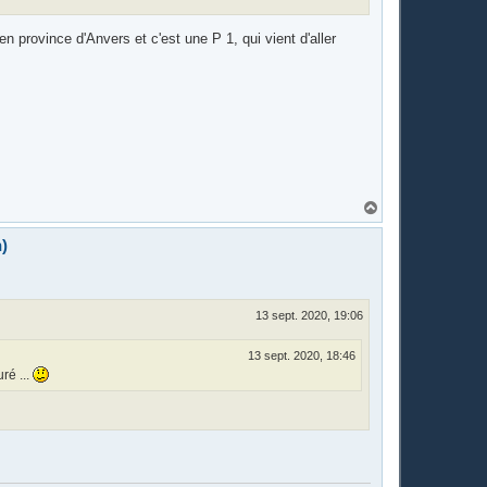
n province d'Anvers et c'est une P 1, qui vient d'aller
H
a
u
)
t
13 sept. 2020, 19:06
13 sept. 2020, 18:46
ré ...