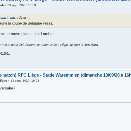
seb
»
13 sept. 2020, 18:59
 voice side
a écrit :
↑
agné la coupe de Belgique yesss.
 se retrouve place saint Lambert...
re club de la Cité Ardente est dans le flou, Liège, lui, sort du brouillard
06/2011
t-match] RFC Liège - Stade Waremmien (dimanche 13/09/20 à 16h
 lîdge
»
13 sept. 2020, 19:03
versaire?