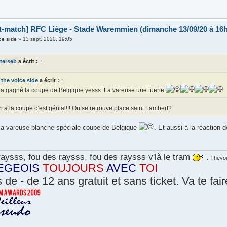
t-match] RFC Liège - Stade Waremmien (dimanche 13/09/20 à 16h
ce side
»
13 sept. 2020, 19:05
terseb
a écrit :
↑
the voice side
a écrit :
↑
a gagné la coupe de Belgique yesss. La vareuse une tuerie
n a la coupe c’est génial!!! On se retrouve place saint Lambert?
 la vareuse blanche spéciale coupe de Belgique
. Et aussi à la réaction d
aysss, fou des raysss, fou des raysss v'là le tram
.
Thevoi
EGEOIS
TOUJOURS
AVEC
TOI
 de - de 12 ans gratuit et sans ticket. Va te fai