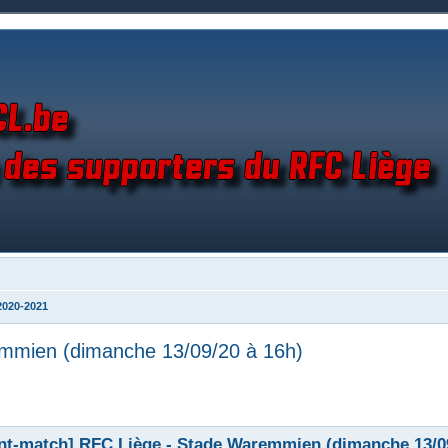
2020-2021
mmien (dimanche 13/09/20 à 16h)
nt-match] RFC Liège - Stade Waremmien (dimanche 13/09