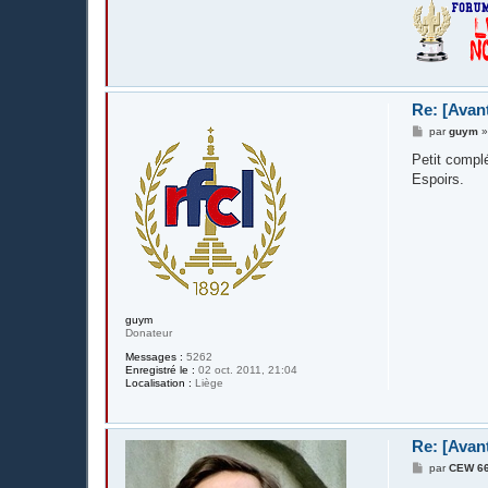
Re: [Avan
M
par
guym
e
s
Petit complé
s
Espoirs.
a
g
e
guym
Donateur
Messages :
5262
Enregistré le :
02 oct. 2011, 21:04
Localisation :
Liège
Re: [Avan
M
par
CEW 6
e