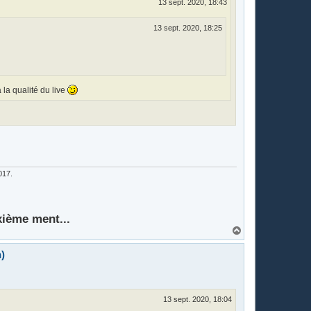
13 sept. 2020, 18:43
13 sept. 2020, 18:25
 la qualité du live
017.
xième ment...
H
a
u
)
t
13 sept. 2020, 18:04