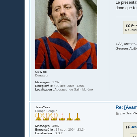
s
Le présentat
s
donc que to
a
g
e
jfst
N'oublio
«
Ah, encore u
Georges Abitb
CEW 66
Donateur
Messages :
17378
Enregistré le :
20 déc. 2005, 12:01
Localisation :
Adorateur de Saint Moréno
Re: [Avan
Jean-Yves
Europa League
M
par
Jean-Y
e
s
s
Messages :
4987
Je
a
Enregistré le :
14 sept. 2004, 23:34
g
Localisation :
S.S.F.
e