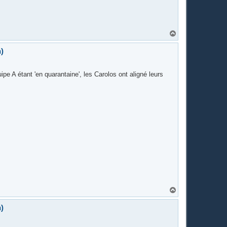
H
a
u
)
t
pe A étant 'en quarantaine', les Carolos ont aligné leurs
H
a
u
)
t