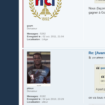
e
Nous (façon 
gagner à Gos
guym
Donateur
Messages :
5262
Enregistré le :
02 oct. 2011, 21:04
Localisation :
Liège
Re: [Avan
M
par
pitoux
e
s
s
gas
a
g
e
ce 
pitoux
A part 
Donateur
Messages :
6192
on va tous m
Enregistré le :
04 juin 2010, 23:29
Localisation :
alleur