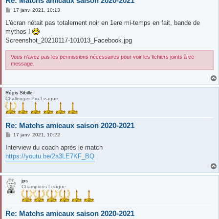
Re: Matchs amicaux saison 2020-2021
M
17 janv. 2021, 10:13
e
s
L'écran nétait pas totalement noir en 1ere mi-temps en fait, bande de
s
mythos !
a
g
Screenshot_20210117-101013_Facebook.jpg
e
Vous n’avez pas les permissions nécessaires pour voir les fichiers joints à ce
message.
Régis Sibille
Challenger Pro League
Re: Matchs amicaux saison 2020-2021
M
17 janv. 2021, 10:22
e
s
Interview du coach après le match
s
https://youtu.be/2a3LE7KF_BQ
a
g
e
jps
Champions League
Re: Matchs amicaux saison 2020-2021