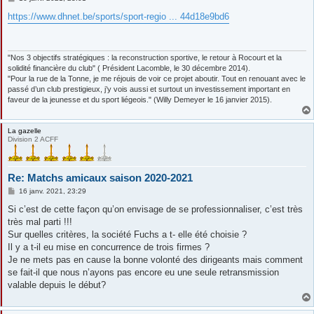
e
s
https://www.dhnet.be/sports/sport-regio ... 44d18e9bd6
s
a
g
e
"Nos 3 objectifs stratégiques : la reconstruction sportive, le retour à Rocourt et la
solidité financière du club" ( Président Lacomble, le 30 décembre 2014).
"Pour la rue de la Tonne, je me réjouis de voir ce projet aboutir. Tout en renouant avec le
passé d’un club prestigieux, j’y vois aussi et surtout un investissement important en
faveur de la jeunesse et du sport liégeois." (Willy Demeyer le 16 janvier 2015).
La gazelle
Division 2 ACFF
Re: Matchs amicaux saison 2020-2021
M
16 janv. 2021, 23:29
e
s
Si c’est de cette façon qu’on envisage de se professionnaliser, c’est très
s
très mal parti !!!
a
g
Sur quelles critères, la société Fuchs a t- elle été choisie ?
e
Il y a t-il eu mise en concurrence de trois firmes ?
Je ne mets pas en cause la bonne volonté des dirigeants mais comment
se fait-il que nous n’ayons pas encore eu une seule retransmission
valable depuis le début?