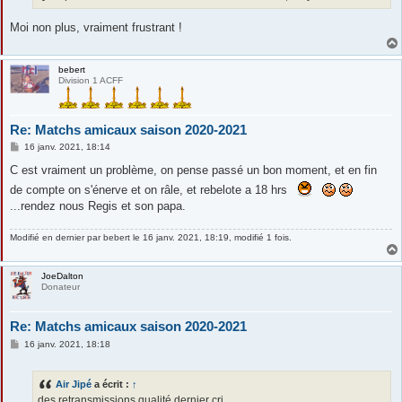
e
Moi non plus, vraiment frustrant !
bebert
Division 1 ACFF
Re: Matchs amicaux saison 2020-2021
M
16 janv. 2021, 18:14
e
s
C est vraiment un problème, on pense passé un bon moment, et en fin
s
de compte on s'énerve et on râle, et rebelote a 18 hrs
a
g
...rendez nous Regis et son papa.
e
Modifié en dernier par
bebert
le 16 janv. 2021, 18:19, modifié 1 fois.
JoeDalton
Donateur
Re: Matchs amicaux saison 2020-2021
M
16 janv. 2021, 18:18
e
s
s
Air Jipé
a écrit :
↑
a
g
des retransmissions qualité dernier cri