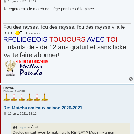
M
16 janv. 2021, 18:12
e
s
Je regarderais le match de Liège panthers à la place
s
a
g
e
Fou des raysss, fou des raysss, fou des raysss v'là le
tram
.
Thevoicesix
RFCLIEGEOIS
TOUJOURS
AVEC
TOI
Enfants de - de 12 ans gratuit et sans ticket.
Va te faire abonner!
EmmaC
Division 1 ACFF
Re: Matchs amicaux saison 2020-2021
M
16 janv. 2021, 18:12
e
s
s
papin
a écrit :
↑
a
g
Quelqu'un sait revoir le match via le REPLAY ? Moi, il n'y a rien