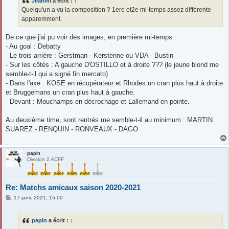
Jeanmi
a écrit :
↑
a
g
Quelqu'un a vu la composition ? 1ere et2e mi-temps assez différente
e
apparemment.
De ce que j'ai pu voir des images, en première mi-temps :
- Au goal : Debatty
- Le trois arrière : Gerstman - Kerstenne ou VDA - Bustin
- Sur les côtés : A gauche D'OSTILLO et à droite ??? (le jeune blond me
semble-t-il qui a signé fin mercato)
- Dans l'axe : KOSE en récupérateur et Rhodes un cran plus haut à droite
et Bruggemans un cran plus haut à gauche.
- Devant : Mouchamps en décrochage et Lallemand en pointe.
Au deuxième time, sont rentrés me semble-t-il au minimum : MARTIN
SUAREZ - RENQUIN - RONVEAUX - DAGO
papin
Division 2 ACFF
Re: Matchs amicaux saison 2020-2021
M
17 janv. 2021, 15:00
e
s
s
papin
a écrit :
↑
a
g