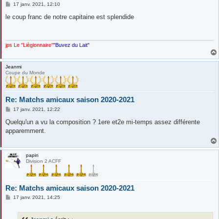
M
17 janv. 2021, 12:10
e
s
le coup franc de notre capitaine est splendide
s
a
g
e
jps Le "Liègionnaire"
"Buvez du Lait"
Jeanmi
Coupe du Monde
Re: Matchs amicaux saison 2020-2021
M
17 janv. 2021, 12:22
e
s
Quelqu'un a vu la composition ? 1ere et2e mi-temps assez différente
s
apparemment.
a
g
e
papin
Division 2 ACFF
Re: Matchs amicaux saison 2020-2021
M
17 janv. 2021, 14:25
e
s
s