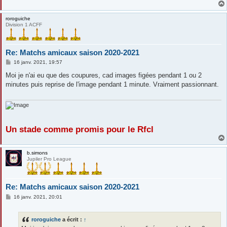
roroguiche
Division 1 ACFF
Re: Matchs amicaux saison 2020-2021
M
16 janv. 2021, 19:57
e
s
Moi je n'ai eu que des coupures, cad images figées pendant 1 ou 2
s
minutes puis reprise de l'image pendant 1 minute. Vraiment passionnant.
a
g
e
Un stade comme promis pour le Rfcl
b.simons
Jupiler Pro League
Re: Matchs amicaux saison 2020-2021
M
16 janv. 2021, 20:01
e
s
s
roroguiche
a écrit :
↑
a
g