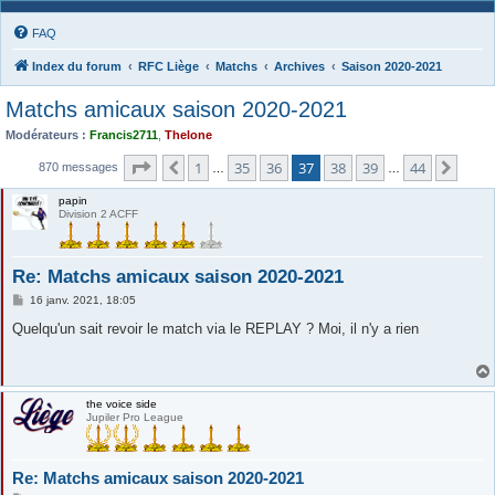
FAQ
Index du forum
RFC Liège
Matchs
Archives
Saison 2020-2021
Matchs amicaux saison 2020-2021
Modérateurs :
Francis2711
,
Thelone
Page
37
sur
44
1
35
36
37
38
39
44
Précédente
Suiv
870 messages
…
…
papin
Division 2 ACFF
Re: Matchs amicaux saison 2020-2021
M
16 janv. 2021, 18:05
e
s
Quelqu'un sait revoir le match via le REPLAY ? Moi, il n'y a rien
s
a
g
e
the voice side
Jupiler Pro League
Re: Matchs amicaux saison 2020-2021