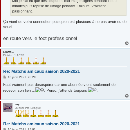
Moi je n'ai eu que des coupures, cad images figées pendant 1 ou 2
e
minutes puis reprise de l'image pendant 1 minute. Vraiment
passionnant.
Ça vient de votre connection puisqu’on est plusieurs à ne pas avoir eu de
souci
en route vers le foot professionnel
EmmaC
Division 1 ACFF
Re: Matchs amicaux saison 2020-2021
M
16 janv. 2021, 20:20
e
s
Faut vraiment pas désespérer car une abonnée vient seulement de
s
recevoir son lien ...
. Perso, j'attends toujours
.
a
g
e
roy
Jupiler Pro League
Re: Matchs amicaux saison 2020-2021
M
16 janv. 2021, 23:01