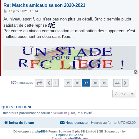
Re: Matchs amicaux saison 2020-2021
M
17 janv. 2021, 15:14
e
s
Au niveau sportif, qui n'est pas non plus un détail, Brncic semble plutôt
s
satisfait de cette reprise
a
g
Par contre au niveau communication et mobilisation des supporters, c'est
e
malheureusement un coup dans l'eau...
Page
37
sur
44
1
35
36
37
38
39
44
Précédente
Suiv
870 messages
…
…
Aller à
QUI EST EN LIGNE
Utilisateurs parcourant ce forum :
Semrush [Bot]
et 0 invité
Index du forum
Nous contacter
Heures au format
UTC+02:00
Développé par
phpBB
® Forum Software © phpBB Limited | SE Square Left by
PhpBB3 BBCodes
Traduit par
phpBB-fr.com