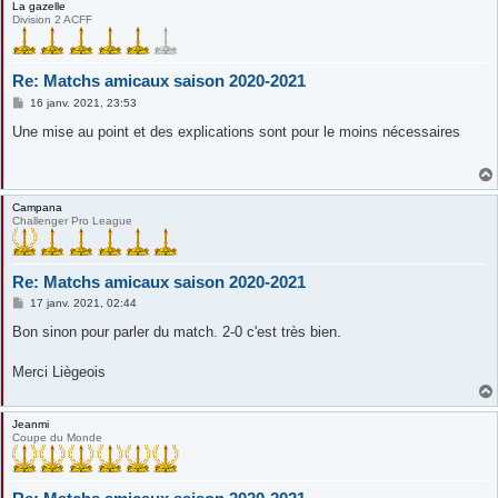
La gazelle
Division 2 ACFF
Re: Matchs amicaux saison 2020-2021
M
16 janv. 2021, 23:53
e
s
Une mise au point et des explications sont pour le moins nécessaires
s
a
g
e
Campana
Challenger Pro League
Re: Matchs amicaux saison 2020-2021
M
17 janv. 2021, 02:44
e
s
Bon sinon pour parler du match. 2-0 c'est très bien.
s
a
g
Merci Liègeois
e
Jeanmi
Coupe du Monde