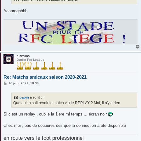
e
Aaaargghhhh
b.simons
Jupiler Pro League
Re: Matchs amicaux saison 2020-2021
M
16 janv. 2021, 18:36
e
s
s
papin
a écrit :
↑
a
g
Quelqu'un sait revoir le match via le REPLAY ? Moi, il n'y a rien
e
Si c’est un replay , oublie la 1iere mi temps ... écran noir
Chez moi , pas de coupures dès que la connection a été disponible
en route vers le foot professionnel