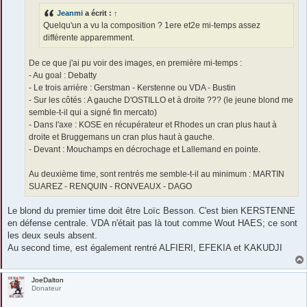
e
Jeanmi
a écrit :
↑
Quelqu'un a vu la composition ? 1ere et2e mi-temps assez
différente apparemment.
De ce que j'ai pu voir des images, en première mi-temps :
- Au goal : Debatty
- Le trois arrière : Gerstman - Kerstenne ou VDA - Bustin
- Sur les côtés : A gauche D'OSTILLO et à droite ??? (le jeune blond me
semble-t-il qui a signé fin mercato)
- Dans l'axe : KOSE en récupérateur et Rhodes un cran plus haut à
droite et Bruggemans un cran plus haut à gauche.
- Devant : Mouchamps en décrochage et Lallemand en pointe.
Au deuxième time, sont rentrés me semble-t-il au minimum : MARTIN
SUAREZ - RENQUIN - RONVEAUX - DAGO
Le blond du premier time doit être Loïc Besson. C'est bien KERSTENNE
en défense centrale. VDA n'était pas là tout comme Wout HAES; ce sont
les deux seuls absent.
Au second time, est également rentré ALFIERI, EFEKIA et KAKUDJI
JoeDalton
Donateur