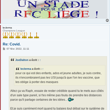
leclerma
Champions League
Re: Covid.
M
07 févr. 2022, 11:11
e
s
s
JoeDalton
a écrit :
↑
a
g
e
leclerma
a écrit :
↑
pour ce qui est des enfants, ados et jeune adultes, je suis contre,
ils n'encombraient pas les USI jusqu'à que l'on les vaccine, que
les oblige à porter des masques
Allez ça va Raph, essaie de rester crédible quand tu te mets aux côtés
d'un sale type pareil, si t'es même pas foutu de prendre tes distances
parce qu'il partage certaines de tes idées...
Et je suis carrément mort quand tu balaies tout débat sur le système de