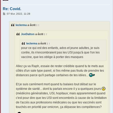
Re: Covid.
M
07 févr. 2022, 11:28
e
s
s
leclerma
a écrit :
↑
a
g
e
JoeDalton
a écrit :
↑
leclerma
a écrit :
↑
pour ce qui est des enfants, ados et jeune adultes, je suis
contre, ils n'encombraient pas les USI jusqu'à que l'on les
vaccine, que les oblige à porter des masques
Allez ça va Raph, essaie de rester crédible quand tu te mets aux
côtés d'un sale type pareil, si t'es même pas foutu de prendre tes
distances parce qu'il partage certaines de tes idées...
Et je suis carrément mort quand tu balaies tout débat sur le
système de santé... dont tu parlais encore il y a quelques jours
(médécins généralistes, USI, hopitaux; mais apparemment quand
c'est pour dire que les USI sont encombrés à cause de la limitation
de l'accès aux professions médicales ou que les vaccinés sont
touchés en priorité par omicron, ça dépasse tes compétences?