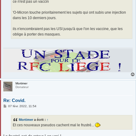
ce n'est pas un vaccin
'O-Micron touche prioritairement les sujets qui ont subis une injection
dans les 10 derniers jours.
ils n'encombraient pas les USI jusqu'à que l'on les vaccine, que les
oblige à porter des masques.
Mortimer
Donateur
Re: Covid.
M
07 févr. 2022, 11:54
e
s
s
Mortimer
a écrit :
↑
a
g
Et ces nouveaux pseudos cachent mal le frustré...
e