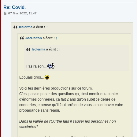
Re: Covid.
M
07 févr. 2022, 11:47
e
s
s
leclerma
a écrit :
↑
a
g
e
JoeDalton
a écrit :
↑
leclerma
a écrit :
↑
T'as raison...
Et ouais gros...
Voici tes dernières productions sur ce forum.
C'est pas se poser des questions ça, c'est mentir et raconter
d'énormes conneries, ça fait 2 ans qu'on subit ce genre de
conneries je pense qu'il faut arrêter de vous laisser baver votre
propagande sans réagir.
Dans la vallée de l'Ourthe faut il sauver les personnes non
vaccinées?