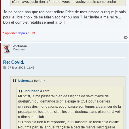
n'en n'avez juste rien a foutre et vous ne voulez pas le comprendre
Je ne pense pas que ton post reflète l'idée de mes propos puisque je suis
pour le libre choix de se faire vacciner ou non ? Je t'invite à me relire...
Bon et complet rétablissement à toi !
Supporter
depuis
1973...
JoeDalton
Donateur
Re: Covid.
M
07 févr. 2022, 11:41
e
s
s
leclerma
a écrit :
↑
a
g
e
JoeDalton
a écrit :
↑
Mi ptit fi, je me passerai bien des leçons de savoir vivre de
quelqu'un qui demande si on a exigé le CST pour aider les
sinistrés des inondations, et qui passe son temps à balancer de la
propagande issue des sites les plus douteux, sans plus rien à voir
à dire sur le club.
Si Raph n'a rien à te répondre, je lui laisserai le recul et la civilité.
Pour ma part, la langue française a ceci de merveilleux qu'elle