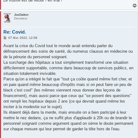
Le frustré est de retour ! en vrai !
JoeDalton
Donateur
Re: Covid.
M
07 févr. 2022, 12:09
e
s
Avant la crise du Covid tout le monde avait entendu parler du
s
définancement des soins de santé, du numerus clausus en médecine ou
a
g
de la pénurie du personnel soignant.
e
La surcharge des hôpitaux a tout simplement transformé une situation
difficilement supportable, comme dans beaucoup de services publics, en
situation totalement invivable.
Parce qu'on a intégré le fait que "tout ça coûte quand même fort cher, et
on paie quand même beaucoup d'impôts mais si on peut faire un peu de
black c'est cool" (les mêmes viennent nous donner des leçons de
financement), mais aussi parce que ceux qui "se posent des questions"
ont rempli les hopitaux depuis 2 ans (ce qui devrait quand même les
inciter à la modestie sur le sujet).
Ils étaient déjà dans la merde, mais ensuite on a bien participé à leur
mettre le nez dedans, ça ne suffit plus d'applaudir à 20h ou de brandir le
personnel soignant comme argument quand on sème le doute permanent
sur chaque mesure qui leur permet de garder la tête hors de l'eau.