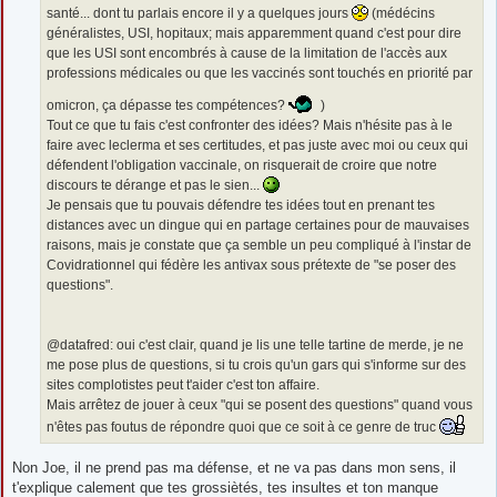
santé... dont tu parlais encore il y a quelques jours
(médécins
généralistes, USI, hopitaux; mais apparemment quand c'est pour dire
que les USI sont encombrés à cause de la limitation de l'accès aux
professions médicales ou que les vaccinés sont touchés en priorité par
omicron, ça dépasse tes compétences?
)
Tout ce que tu fais c'est confronter des idées? Mais n'hésite pas à le
faire avec leclerma et ses certitudes, et pas juste avec moi ou ceux qui
défendent l'obligation vaccinale, on risquerait de croire que notre
discours te dérange et pas le sien...
Je pensais que tu pouvais défendre tes idées tout en prenant tes
distances avec un dingue qui en partage certaines pour de mauvaises
raisons, mais je constate que ça semble un peu compliqué à l'instar de
Covidrationnel qui fédère les antivax sous prétexte de "se poser des
questions".
@datafred: oui c'est clair, quand je lis une telle tartine de merde, je ne
me pose plus de questions, si tu crois qu'un gars qui s'informe sur des
sites complotistes peut t'aider c'est ton affaire.
Mais arrêtez de jouer à ceux "qui se posent des questions" quand vous
n'êtes pas foutus de répondre quoi que ce soit à ce genre de truc
Non Joe, il ne prend pas ma défense, et ne va pas dans mon sens, il
t'explique calement que tes grossiètés, tes insultes et ton manque