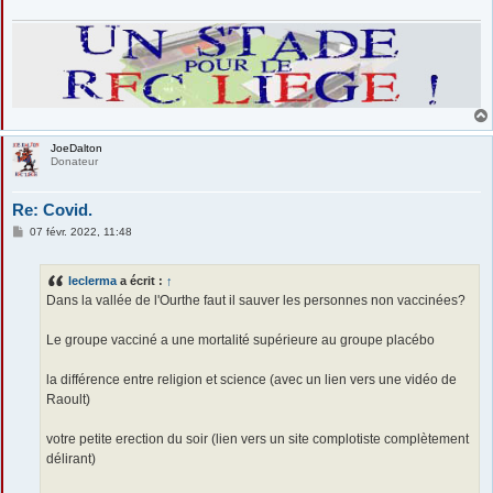
JoeDalton
Donateur
Re: Covid.
M
07 févr. 2022, 11:48
e
s
s
leclerma
a écrit :
↑
a
g
Dans la vallée de l'Ourthe faut il sauver les personnes non vaccinées?
e
Le groupe vacciné a une mortalité supérieure au groupe placébo
la différence entre religion et science (avec un lien vers une vidéo de
Raoult)
votre petite erection du soir (lien vers un site complotiste complètement
délirant)