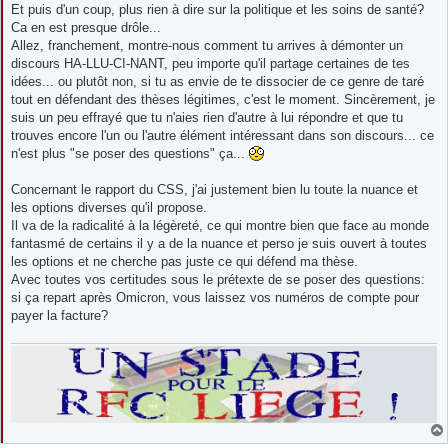
Et puis d'un coup, plus rien à dire sur la politique et les soins de santé?
Ca en est presque drôle...
Allez, franchement, montre-nous comment tu arrives à démonter un
discours HA-LLU-CI-NANT, peu importe qu'il partage certaines de tes
idées... ou plutôt non, si tu as envie de te dissocier de ce genre de taré
tout en défendant des thèses légitimes, c'est le moment. Sincèrement, je
suis un peu effrayé que tu n'aies rien d'autre à lui répondre et que tu
trouves encore l'un ou l'autre élément intéressant dans son discours... ce
n'est plus "se poser des questions" ça...
Concernant le rapport du CSS, j'ai justement bien lu toute la nuance et
les options diverses qu'il propose.
Il va de la radicalité à la légèreté, ce qui montre bien que face au monde
fantasmé de certains il y a de la nuance et perso je suis ouvert à toutes
les options et ne cherche pas juste ce qui défend ma thèse.
Avec toutes vos certitudes sous le prétexte de se poser des questions:
si ça repart après Omicron, vous laissez vos numéros de compte pour
payer la facture?