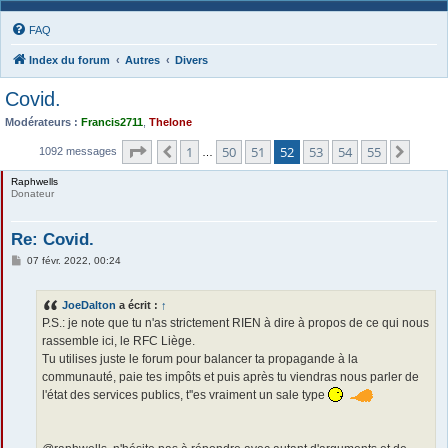
FAQ
Index du forum
Autres
Divers
Covid.
Modérateurs :
Francis2711
,
Thelone
Page
52
sur
55
1
50
51
52
53
54
55
Précédente
Suiva
1092 messages
…
Raphwells
Donateur
Re: Covid.
M
07 févr. 2022, 00:24
e
s
s
JoeDalton
a écrit :
↑
a
g
P.S.: je note que tu n'as strictement RIEN à dire à propos de ce qui nous
e
rassemble ici, le RFC Liège.
Tu utilises juste le forum pour balancer ta propagande à la
communauté, paie tes impôts et puis après tu viendras nous parler de
l'état des services publics, t''es vraiment un sale type