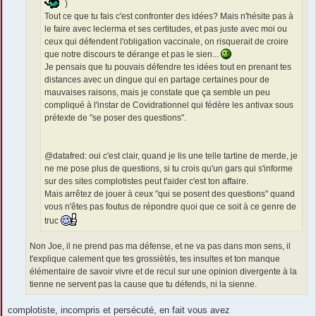
)
Tout ce que tu fais c'est confronter des idées? Mais n'hésite pas à
le faire avec leclerma et ses certitudes, et pas juste avec moi ou
ceux qui défendent l'obligation vaccinale, on risquerait de croire
que notre discours te dérange et pas le sien...
Je pensais que tu pouvais défendre tes idées tout en prenant tes
distances avec un dingue qui en partage certaines pour de
mauvaises raisons, mais je constate que ça semble un peu
compliqué à l'instar de Covidrationnel qui fédère les antivax sous
prétexte de "se poser des questions".
@datafred: oui c'est clair, quand je lis une telle tartine de merde, je
ne me pose plus de questions, si tu crois qu'un gars qui s'informe
sur des sites complotistes peut t'aider c'est ton affaire.
Mais arrêtez de jouer à ceux "qui se posent des questions" quand
vous n'êtes pas foutus de répondre quoi que ce soit à ce genre de
truc
Non Joe, il ne prend pas ma défense, et ne va pas dans mon sens, il
t'explique calement que tes grossiètés, tes insultes et ton manque
élémentaire de savoir vivre et de recul sur une opinion divergente à la
tienne ne servent pas la cause que tu défends, ni la sienne.
complotiste, incompris et persécuté, en fait vous avez