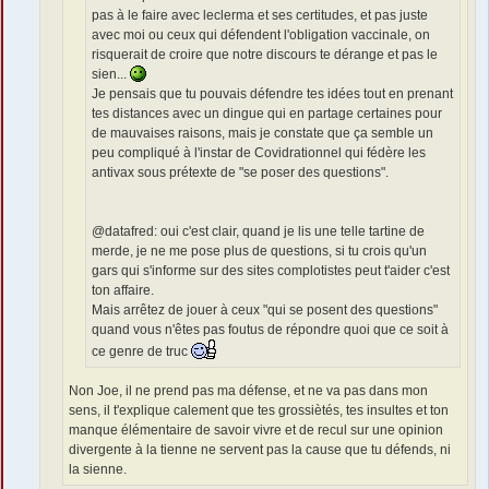
pas à le faire avec leclerma et ses certitudes, et pas juste
avec moi ou ceux qui défendent l'obligation vaccinale, on
risquerait de croire que notre discours te dérange et pas le
sien...
Je pensais que tu pouvais défendre tes idées tout en prenant
tes distances avec un dingue qui en partage certaines pour
de mauvaises raisons, mais je constate que ça semble un
peu compliqué à l'instar de Covidrationnel qui fédère les
antivax sous prétexte de "se poser des questions".
@datafred: oui c'est clair, quand je lis une telle tartine de
merde, je ne me pose plus de questions, si tu crois qu'un
gars qui s'informe sur des sites complotistes peut t'aider c'est
ton affaire.
Mais arrêtez de jouer à ceux "qui se posent des questions"
quand vous n'êtes pas foutus de répondre quoi que ce soit à
ce genre de truc
Non Joe, il ne prend pas ma défense, et ne va pas dans mon
sens, il t'explique calement que tes grossiètés, tes insultes et ton
manque élémentaire de savoir vivre et de recul sur une opinion
divergente à la tienne ne servent pas la cause que tu défends, ni
la sienne.