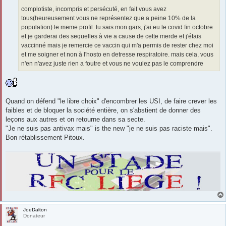
complotiste, incompris et persécuté, en fait vous avez
tous(heureusement vous ne représentez que a peine 10% de la
population) le meme profil. tu sais mon gars, j'ai eu le covid fin octobre
et je garderai des sequelles à vie a cause de cette merde et j'étais
vaccinné mais je remercie ce vaccin qui m'a permis de rester chez moi
et me soigner et non à l'hosto en detresse respiratoire. mais cela, vous
n'en n'avez juste rien a foutre et vous ne voulez pas le comprendre
Quand on défend "le libre choix" d'encombrer les USI, de faire crever les
faibles et de bloquer la société entière, on s'abstient de donner des
leçons aux autres et on retourne dans sa secte.
"Je ne suis pas antivax mais" is the new "je ne suis pas raciste mais".
Bon rétablissement Pitoux.
JoeDalton
Donateur