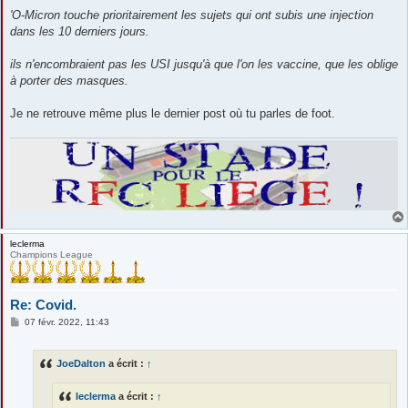
'O-Micron touche prioritairement les sujets qui ont subis une injection
dans les 10 derniers jours.
ils n'encombraient pas les USI jusqu'à que l'on les vaccine, que les oblige
à porter des masques.
Je ne retrouve même plus le dernier post où tu parles de foot.
leclerma
Champions League
Re: Covid.
M
07 févr. 2022, 11:43
e
s
s
JoeDalton
a écrit :
↑
a
g
e
leclerma
a écrit :
↑