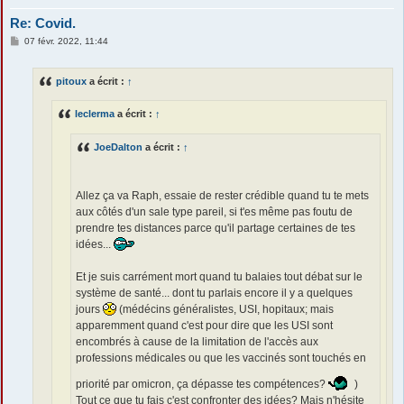
Re: Covid.
M
07 févr. 2022, 11:44
e
s
s
pitoux
a écrit :
↑
a
g
e
leclerma
a écrit :
↑
JoeDalton
a écrit :
↑
Allez ça va Raph, essaie de rester crédible quand tu te mets
aux côtés d'un sale type pareil, si t'es même pas foutu de
prendre tes distances parce qu'il partage certaines de tes
idées...
Et je suis carrément mort quand tu balaies tout débat sur le
système de santé... dont tu parlais encore il y a quelques
jours
(médécins généralistes, USI, hopitaux; mais
apparemment quand c'est pour dire que les USI sont
encombrés à cause de la limitation de l'accès aux
professions médicales ou que les vaccinés sont touchés en
priorité par omicron, ça dépasse tes compétences?
)
Tout ce que tu fais c'est confronter des idées? Mais n'hésite