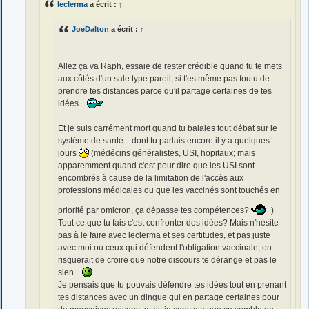
leclerma
a écrit :
↑
JoeDalton
a écrit :
↑
Allez ça va Raph, essaie de rester crédible quand tu te mets
aux côtés d'un sale type pareil, si t'es même pas foutu de
prendre tes distances parce qu'il partage certaines de tes
idées...
Et je suis carrément mort quand tu balaies tout débat sur le
système de santé... dont tu parlais encore il y a quelques
jours
(médécins généralistes, USI, hopitaux; mais
apparemment quand c'est pour dire que les USI sont
encombrés à cause de la limitation de l'accès aux
professions médicales ou que les vaccinés sont touchés en
priorité par omicron, ça dépasse tes compétences?
)
Tout ce que tu fais c'est confronter des idées? Mais n'hésite
pas à le faire avec leclerma et ses certitudes, et pas juste
avec moi ou ceux qui défendent l'obligation vaccinale, on
risquerait de croire que notre discours te dérange et pas le
sien...
Je pensais que tu pouvais défendre tes idées tout en prenant
tes distances avec un dingue qui en partage certaines pour