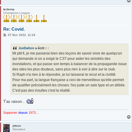
leclerma
Champions League
Re: Covid.
M
07 févr. 2022, 11:24
e
s
s
JoeDalton
a écrit :
↑
a
g
Mi ptit fi, je me passerai bien des leçons de savoir vivre de quelqu'un
e
qui demande si on a exigé le CST pour aider les sinistrés des
inondations, et qui passe son temps à balancer de la propagande issue
des sites les plus douteux, sans plus rien à voir à dire sur le club.
Si Raph n'a rien à te répondre, je lui laisserai le recul et la civilité.
Pour ma part, la langue française a ceci de merveilleux qu'elle permet
de qualifier précisément les choses: t'es juste un sale type et un débile.
C'est pas des insultes c'est la réalité.
T'as raison...
Supporter
depuis
1973...
pitoux
Donateur