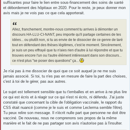
suffisantes pour faire le lien entre sous-financement des soins de santé
et débordement des hôpitaux en 2020. Pour le reste, je peux donner mon
avis mais je ne vois pas ce que cela apporterait.
Allez, franchement, montre-nous comment tu arrives à démonter un
discours HA-LLU-CI-NANT, peu importe qu'il partage certaines de tes
idées... ou plutôt non, si tu as envie de te dissocier de ce genre de taré
tout en défendant des thèses légitimes, c'est le moment. Sincèrement,
je suis un peu effrayé que tu n'aies rien d'autre à lui répondre et que tu
trouves encore l'un ou l'autre élément intéressant dans son discours...
ce n'est plus "se poser des questions" ça...
Je n'ai pas à me dissocier de quoi que ce soit auquel je ne me suis
jamais associé. Si toi, tu n'es pas en mesure de faire la part des choises,
c'est à toi de le gérer, pas aux autres.
Le sujet est tellement sensible que tu t'emballes et en arrive à ne plus lire
ce qui est écris et à réagir sur ce qui n'est ni écris, ni défendu. J'ai juste
constaté que concernant la cible de l'obligation vaccinale, le rapport du
CSS était nuancé (comme je le suis et comme Leclerma semble l'être).
Tu peux relire son message. Il n'écrit nulle part que personne ne doit être
vacciné. De nouveau, nous ne comprenons ses propos de la même
manière et le fait de ne pas partager son avis n'autorise pas à l'insulter.