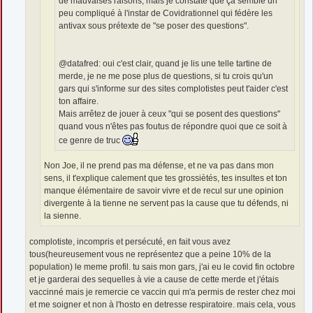
de mauvaises raisons, mais je constate que ça semble un
peu compliqué à l'instar de Covidrationnel qui fédère les
antivax sous prétexte de "se poser des questions".
@datafred: oui c'est clair, quand je lis une telle tartine de
merde, je ne me pose plus de questions, si tu crois qu'un
gars qui s'informe sur des sites complotistes peut t'aider c'est
ton affaire.
Mais arrêtez de jouer à ceux "qui se posent des questions"
quand vous n'êtes pas foutus de répondre quoi que ce soit à
ce genre de truc
Non Joe, il ne prend pas ma défense, et ne va pas dans mon
sens, il t'explique calement que tes grossiètés, tes insultes et ton
manque élémentaire de savoir vivre et de recul sur une opinion
divergente à la tienne ne servent pas la cause que tu défends, ni
la sienne.
complotiste, incompris et persécuté, en fait vous avez
tous(heureusement vous ne représentez que a peine 10% de la
population) le meme profil. tu sais mon gars, j'ai eu le covid fin octobre
et je garderai des sequelles à vie a cause de cette merde et j'étais
vaccinné mais je remercie ce vaccin qui m'a permis de rester chez moi
et me soigner et non à l'hosto en detresse respiratoire. mais cela, vous