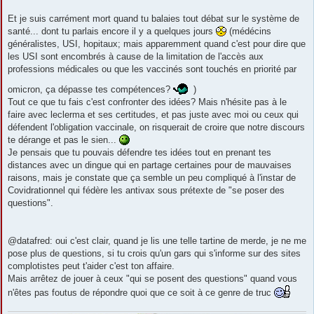
Et je suis carrément mort quand tu balaies tout débat sur le système de
santé... dont tu parlais encore il y a quelques jours
(médécins
généralistes, USI, hopitaux; mais apparemment quand c'est pour dire que
les USI sont encombrés à cause de la limitation de l'accès aux
professions médicales ou que les vaccinés sont touchés en priorité par
omicron, ça dépasse tes compétences?
)
Tout ce que tu fais c'est confronter des idées? Mais n'hésite pas à le
faire avec leclerma et ses certitudes, et pas juste avec moi ou ceux qui
défendent l'obligation vaccinale, on risquerait de croire que notre discours
te dérange et pas le sien...
Je pensais que tu pouvais défendre tes idées tout en prenant tes
distances avec un dingue qui en partage certaines pour de mauvaises
raisons, mais je constate que ça semble un peu compliqué à l'instar de
Covidrationnel qui fédère les antivax sous prétexte de "se poser des
questions".
@datafred: oui c'est clair, quand je lis une telle tartine de merde, je ne me
pose plus de questions, si tu crois qu'un gars qui s'informe sur des sites
complotistes peut t'aider c'est ton affaire.
Mais arrêtez de jouer à ceux "qui se posent des questions" quand vous
n'êtes pas foutus de répondre quoi que ce soit à ce genre de truc