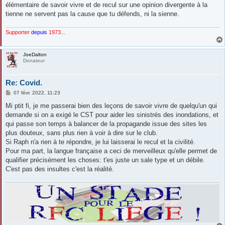
élémentaire de savoir vivre et de recul sur une opinion divergente à la
tienne ne servent pas la cause que tu défends, ni la sienne.
Supporter
depuis
1973...
JoeDalton
Donateur
Re: Covid.
M
07 févr. 2022, 11:23
e
s
Mi ptit fi, je me passerai bien des leçons de savoir vivre de quelqu'un qui
s
demande si on a exigé le CST pour aider les sinistrés des inondations, et
a
g
qui passe son temps à balancer de la propagande issue des sites les
e
plus douteux, sans plus rien à voir à dire sur le club.
Si Raph n'a rien à te répondre, je lui laisserai le recul et la civilité.
Pour ma part, la langue française a ceci de merveilleux qu'elle permet de
qualifier précisément les choses: t'es juste un sale type et un débile.
C'est pas des insultes c'est la réalité.