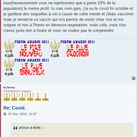
tous(heureusement vous ne représentez que a peine 10% de la
population) le meme profil. tu sais mon gars, j'ai eu le covid fin octobre et
je garderai des sequelles à vie a cause de cette merde et j'étais vaccinné
mais je remercie ce vaccin qui m'a permis de rester chez moi et me
soigner et non à l'hosto en detresse respiratoire. mais cela, vous n'en
n'avez juste rien a foutre et vous ne voulez pas le comprendre
leclerma
Champions League
Re: Covid.
M
07 févr. 2022, 11:37
e
s
s
pitoux
a écrit :
↑
a
g
e