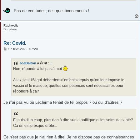
Pas de certitudes, des questionnements !
Raphwells
Donateur
Re: Covid.
M
07 févr. 2022, 07:20
e
s
s
JoeDalton
a écrit :
↑
a
g
Non, réponds à lui pas à moi
e
Allez, les USI qui débordent d'enfants depuis qu'on leur impose le
vaccin et le masque, quelles compétences sont nécessaires pour
répondre à ça?
Je n'ai pas vu où Leclerma tenait de tel propos ? où qui d'autres ?
Et puis d'un coup, plus rien à dire sur la politique et les soins de santé?
Ca en est presque drôle...
Ce n'est pas que je n'ai rien à dire. Je ne dispose pas de connaissances