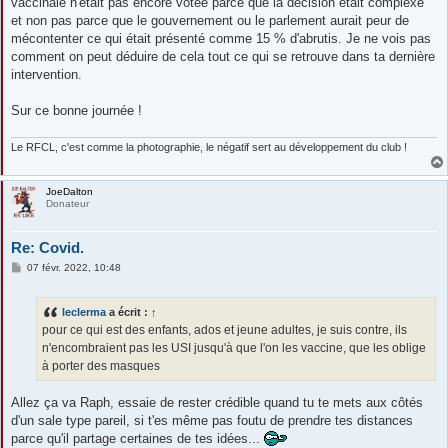
vaccinale n'était pas encore votée parce que la décision était complexe
et non pas parce que le gouvernement ou le parlement aurait peur de
mécontenter ce qui était présenté comme 15 % d'abrutis. Je ne vois pas
comment on peut déduire de cela tout ce qui se retrouve dans ta dernière
intervention.
Sur ce bonne journée !
Le RFCL, c'est comme la photographie, le négatif sert au développement du club !
JoeDalton
Donateur
Re: Covid.
M
07 févr. 2022, 10:48
e
s
s
leclerma
a écrit :
↑
a
g
pour ce qui est des enfants, ados et jeune adultes, je suis contre, ils
e
n'encombraient pas les USI jusqu'à que l'on les vaccine, que les oblige
à porter des masques
Allez ça va Raph, essaie de rester crédible quand tu te mets aux côtés
d'un sale type pareil, si t'es même pas foutu de prendre tes distances
parce qu'il partage certaines de tes idées...