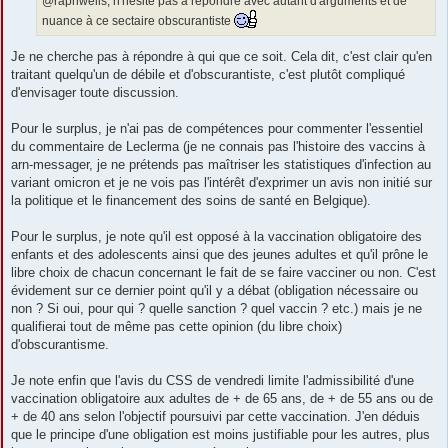
@raphwells, n'hésite pas à répondre avec autant d'arguments et de
nuance à ce sectaire obscurantiste
Je ne cherche pas à répondre à qui que ce soit. Cela dit, c'est clair qu'en
traitant quelqu'un de débile et d'obscurantiste, c'est plutôt compliqué
d'envisager toute discussion.
Pour le surplus, je n'ai pas de compétences pour commenter l'essentiel
du commentaire de Leclerma (je ne connais pas l'histoire des vaccins à
arn-messager, je ne prétends pas maîtriser les statistiques d'infection au
variant omicron et je ne vois pas l'intérêt d'exprimer un avis non initié sur
la politique et le financement des soins de santé en Belgique).
Pour le surplus, je note qu'il est opposé à la vaccination obligatoire des
enfants et des adolescents ainsi que des jeunes adultes et qu'il prône le
libre choix de chacun concernant le fait de se faire vacciner ou non. C'est
évidement sur ce dernier point qu'il y a débat (obligation nécessaire ou
non ? Si oui, pour qui ? quelle sanction ? quel vaccin ? etc.) mais je ne
qualifierai tout de même pas cette opinion (du libre choix)
d'obscurantisme.
Je note enfin que l'avis du CSS de vendredi limite l'admissibilité d'une
vaccination obligatoire aux adultes de + de 65 ans, de + de 55 ans ou de
+ de 40 ans selon l'objectif poursuivi par cette vaccination. J'en déduis
que le principe d'une obligation est moins justifiable pour les autres, plus