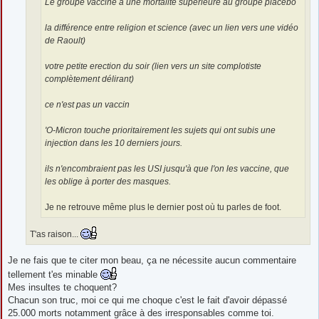
Le groupe vacciné a une mortalité supérieure au groupe placébo
la différence entre religion et science (avec un lien vers une vidéo
de Raoult)
votre petite erection du soir (lien vers un site complotiste
complètement délirant)
ce n'est pas un vaccin
'O-Micron touche prioritairement les sujets qui ont subis une
injection dans les 10 derniers jours.
ils n'encombraient pas les USI jusqu'à que l'on les vaccine, que
les oblige à porter des masques.
Je ne retrouve même plus le dernier post où tu parles de foot.
T'as raison...
Je ne fais que te citer mon beau, ça ne nécessite aucun commentaire
tellement t'es minable
Mes insultes te choquent?
Chacun son truc, moi ce qui me choque c'est le fait d'avoir dépassé
25.000 morts notamment grâce à des irresponsables comme toi.