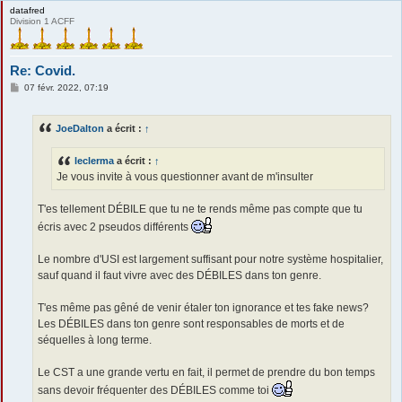
datafred
Division 1 ACFF
Re: Covid.
M
07 févr. 2022, 07:19
e
s
s
JoeDalton
a écrit :
↑
a
g
e
leclerma
a écrit :
↑
Je vous invite à vous questionner avant de m'insulter
T'es tellement DÉBILE que tu ne te rends même pas compte que tu
écris avec 2 pseudos différents
Le nombre d'USI est largement suffisant pour notre système hospitalier,
sauf quand il faut vivre avec des DÉBILES dans ton genre.
T'es même pas gêné de venir étaler ton ignorance et tes fake news?
Les DÉBILES dans ton genre sont responsables de morts et de
séquelles à long terme.
Le CST a une grande vertu en fait, il permet de prendre du bon temps
sans devoir fréquenter des DÉBILES comme toi