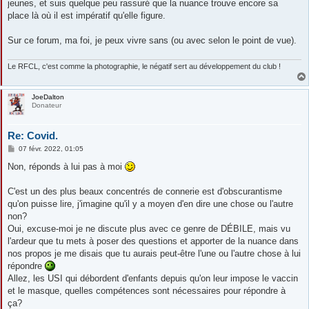
jeunes, et suis quelque peu rassuré que la nuance trouve encore sa
place là où il est impératif qu'elle figure.
Sur ce forum, ma foi, je peux vivre sans (ou avec selon le point de vue).
Le RFCL, c'est comme la photographie, le négatif sert au développement du club !
JoeDalton
Donateur
Re: Covid.
M
07 févr. 2022, 01:05
e
s
Non, réponds à lui pas à moi
s
a
g
C'est un des plus beaux concentrés de connerie est d'obscurantisme
e
qu'on puisse lire, j'imagine qu'il y a moyen d'en dire une chose ou l'autre
non?
Oui, excuse-moi je ne discute plus avec ce genre de DÉBILE, mais vu
l'ardeur que tu mets à poser des questions et apporter de la nuance dans
nos propos je me disais que tu aurais peut-être l'une ou l'autre chose à lui
répondre
Allez, les USI qui débordent d'enfants depuis qu'on leur impose le vaccin
et le masque, quelles compétences sont nécessaires pour répondre à
ça?