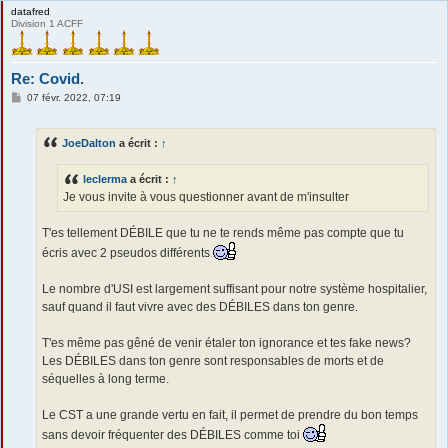
datafred
Division 1 ACFF
Re: Covid.
M
07 févr. 2022, 07:19
e
s
s
JoeDalton
a écrit :
↑
a
g
e
leclerma
a écrit :
↑
Je vous invite à vous questionner avant de m'insulter
T'es tellement DÉBILE que tu ne te rends même pas compte que tu
écris avec 2 pseudos différents
Le nombre d'USI est largement suffisant pour notre système hospitalier,
sauf quand il faut vivre avec des DÉBILES dans ton genre.
T'es même pas gêné de venir étaler ton ignorance et tes fake news?
Les DÉBILES dans ton genre sont responsables de morts et de
séquelles à long terme.
Le CST a une grande vertu en fait, il permet de prendre du bon temps
sans devoir fréquenter des DÉBILES comme toi