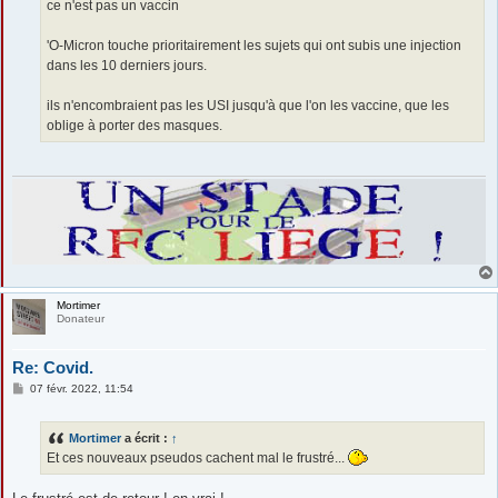
ce n'est pas un vaccin
'O-Micron touche prioritairement les sujets qui ont subis une injection
dans les 10 derniers jours.
ils n'encombraient pas les USI jusqu'à que l'on les vaccine, que les
oblige à porter des masques.
Mortimer
Donateur
Re: Covid.
M
07 févr. 2022, 11:54
e
s
s
Mortimer
a écrit :
↑
a
g
Et ces nouveaux pseudos cachent mal le frustré...
e