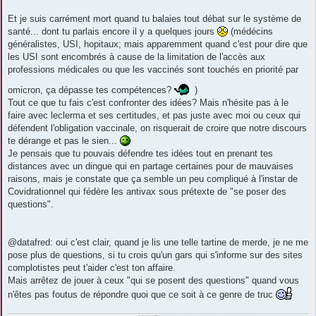
Et je suis carrément mort quand tu balaies tout débat sur le système de
santé... dont tu parlais encore il y a quelques jours
(médécins
généralistes, USI, hopitaux; mais apparemment quand c'est pour dire que
les USI sont encombrés à cause de la limitation de l'accès aux
professions médicales ou que les vaccinés sont touchés en priorité par
omicron, ça dépasse tes compétences?
)
Tout ce que tu fais c'est confronter des idées? Mais n'hésite pas à le
faire avec leclerma et ses certitudes, et pas juste avec moi ou ceux qui
défendent l'obligation vaccinale, on risquerait de croire que notre discours
te dérange et pas le sien...
Je pensais que tu pouvais défendre tes idées tout en prenant tes
distances avec un dingue qui en partage certaines pour de mauvaises
raisons, mais je constate que ça semble un peu compliqué à l'instar de
Covidrationnel qui fédère les antivax sous prétexte de "se poser des
questions".
@datafred: oui c'est clair, quand je lis une telle tartine de merde, je ne me
pose plus de questions, si tu crois qu'un gars qui s'informe sur des sites
complotistes peut t'aider c'est ton affaire.
Mais arrêtez de jouer à ceux "qui se posent des questions" quand vous
n'êtes pas foutus de répondre quoi que ce soit à ce genre de truc