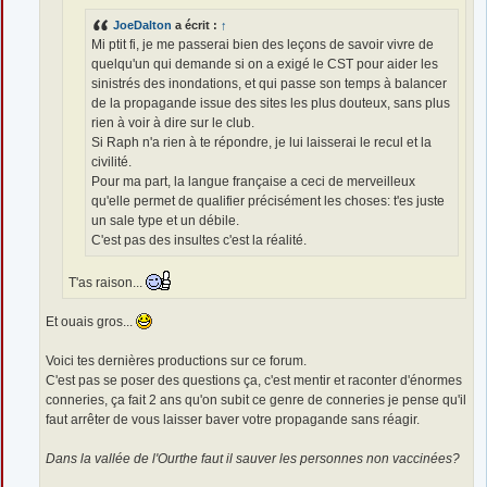
JoeDalton
a écrit :
↑
Mi ptit fi, je me passerai bien des leçons de savoir vivre de
quelqu'un qui demande si on a exigé le CST pour aider les
sinistrés des inondations, et qui passe son temps à balancer
de la propagande issue des sites les plus douteux, sans plus
rien à voir à dire sur le club.
Si Raph n'a rien à te répondre, je lui laisserai le recul et la
civilité.
Pour ma part, la langue française a ceci de merveilleux
qu'elle permet de qualifier précisément les choses: t'es juste
un sale type et un débile.
C'est pas des insultes c'est la réalité.
T'as raison...
Et ouais gros...
Voici tes dernières productions sur ce forum.
C'est pas se poser des questions ça, c'est mentir et raconter d'énormes
conneries, ça fait 2 ans qu'on subit ce genre de conneries je pense qu'il
faut arrêter de vous laisser baver votre propagande sans réagir.
Dans la vallée de l'Ourthe faut il sauver les personnes non vaccinées?