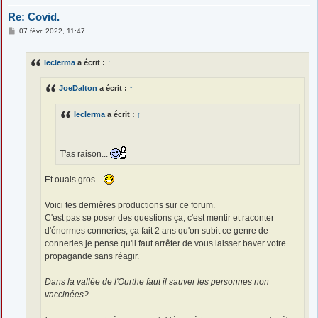
Re: Covid.
M
07 févr. 2022, 11:47
e
s
s
leclerma
a écrit :
↑
a
g
e
JoeDalton
a écrit :
↑
leclerma
a écrit :
↑
T'as raison...
Et ouais gros...
Voici tes dernières productions sur ce forum.
C'est pas se poser des questions ça, c'est mentir et raconter
d'énormes conneries, ça fait 2 ans qu'on subit ce genre de
conneries je pense qu'il faut arrêter de vous laisser baver votre
propagande sans réagir.
Dans la vallée de l'Ourthe faut il sauver les personnes non
vaccinées?