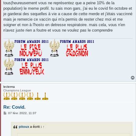
tous(heureusement vous ne représentez que a peine 10% de la
population) le meme profil. tu sais mon gars, j'ai eu le covid fin octobre et
je garderai des sequelles à vie a cause de cette merde et j'étais vaccinné
mais je remercie ce vaccin qui m'a permis de rester chez moi et me
soigner et non à l'hosto en detresse respiratoire. mais cela, vous n'en
n'avez juste rien a foutre et vous ne voulez pas le comprendre
leclerma
Champions League
Re: Covid.
M
07 févr. 2022, 11:37
e
s
s
pitoux
a écrit :
↑
a
g
e