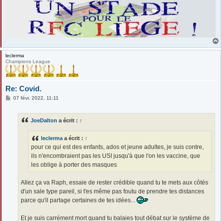
leclerma
Champions League
Re: Covid.
M
07 févr. 2022, 11:11
e
s
s
JoeDalton
a écrit :
↑
a
g
e
leclerma
a écrit :
↑
pour ce qui est des enfants, ados et jeune adultes, je suis contre,
ils n'encombraient pas les USI jusqu'à que l'on les vaccine, que
les oblige à porter des masques
Allez ça va Raph, essaie de rester crédible quand tu te mets aux côtés
d'un sale type pareil, si t'es même pas foutu de prendre tes distances
parce qu'il partage certaines de tes idées...
Et je suis carrément mort quand tu balaies tout débat sur le système de