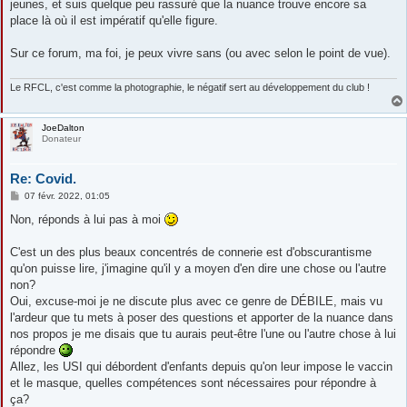
jeunes, et suis quelque peu rassuré que la nuance trouve encore sa
place là où il est impératif qu'elle figure.
Sur ce forum, ma foi, je peux vivre sans (ou avec selon le point de vue).
Le RFCL, c'est comme la photographie, le négatif sert au développement du club !
JoeDalton
Donateur
Re: Covid.
M
07 févr. 2022, 01:05
e
s
Non, réponds à lui pas à moi
s
a
g
C'est un des plus beaux concentrés de connerie est d'obscurantisme
e
qu'on puisse lire, j'imagine qu'il y a moyen d'en dire une chose ou l'autre
non?
Oui, excuse-moi je ne discute plus avec ce genre de DÉBILE, mais vu
l'ardeur que tu mets à poser des questions et apporter de la nuance dans
nos propos je me disais que tu aurais peut-être l'une ou l'autre chose à lui
répondre
Allez, les USI qui débordent d'enfants depuis qu'on leur impose le vaccin
et le masque, quelles compétences sont nécessaires pour répondre à
ça?