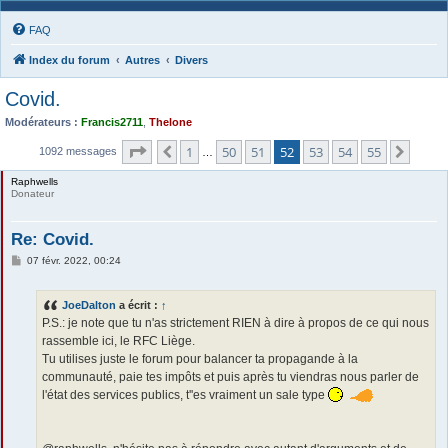
FAQ
Index du forum
Autres
Divers
Covid.
Modérateurs :
Francis2711
,
Thelone
Page
52
sur
55
1
50
51
52
53
54
55
Précédente
Suiva
1092 messages
…
Raphwells
Donateur
Re: Covid.
M
07 févr. 2022, 00:24
e
s
s
JoeDalton
a écrit :
↑
a
g
P.S.: je note que tu n'as strictement RIEN à dire à propos de ce qui nous
e
rassemble ici, le RFC Liège.
Tu utilises juste le forum pour balancer ta propagande à la
communauté, paie tes impôts et puis après tu viendras nous parler de
l'état des services publics, t''es vraiment un sale type