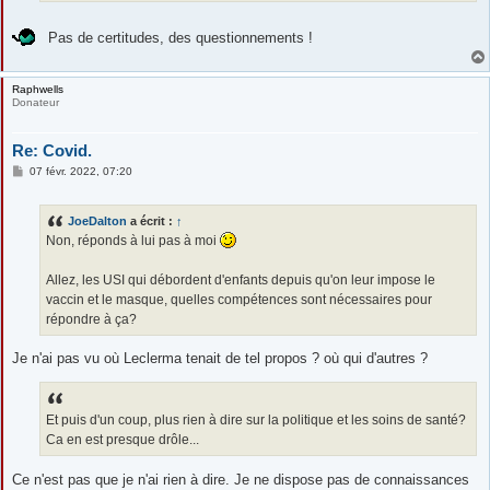
Pas de certitudes, des questionnements !
Raphwells
Donateur
Re: Covid.
M
07 févr. 2022, 07:20
e
s
s
JoeDalton
a écrit :
↑
a
g
Non, réponds à lui pas à moi
e
Allez, les USI qui débordent d'enfants depuis qu'on leur impose le
vaccin et le masque, quelles compétences sont nécessaires pour
répondre à ça?
Je n'ai pas vu où Leclerma tenait de tel propos ? où qui d'autres ?
Et puis d'un coup, plus rien à dire sur la politique et les soins de santé?
Ca en est presque drôle...
Ce n'est pas que je n'ai rien à dire. Je ne dispose pas de connaissances