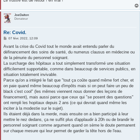
Le frustré est de retour ! en vrai !
JoeDalton
Donateur
Re: Covid.
M
07 févr. 2022, 12:09
e
s
Avant la crise du Covid tout le monde avait entendu parler du
s
définancement des soins de santé, du numerus clausus en médecine ou
a
g
de la pénurie du personnel soignant.
e
La surcharge des hôpitaux a tout simplement transformé une situation
difficilement supportable, comme dans beaucoup de services publics, en
situation totalement invivable.
Parce qu'on a intégré le fait que "tout ça coûte quand même fort cher, et
on paie quand même beaucoup d'impôts mais si on peut faire un peu de
black c'est cool" (les mêmes viennent nous donner des leçons de
financement), mais aussi parce que ceux qui "se posent des questions"
ont rempli les hopitaux depuis 2 ans (ce qui devrait quand même les
inciter à la modestie sur le sujet).
Ils étaient déjà dans la merde, mais ensuite on a bien participé à leur
mettre le nez dedans, ça ne suffit plus d'applaudir à 20h ou de brandir le
personnel soignant comme argument quand on sème le doute permanent
sur chaque mesure qui leur permet de garder la tête hors de l'eau.