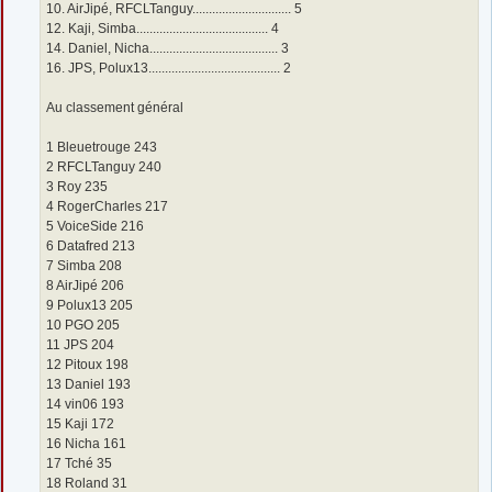
10. AirJipé, RFCLTanguy.............................. 5
12. Kaji, Simba........................................ 4
14. Daniel, Nicha....................................... 3
16. JPS, Polux13........................................ 2
Au classement général
1 Bleuetrouge 243
2 RFCLTanguy 240
3 Roy 235
4 RogerCharles 217
5 VoiceSide 216
6 Datafred 213
7 Simba 208
8 AirJipé 206
9 Polux13 205
10 PGO 205
11 JPS 204
12 Pitoux 198
13 Daniel 193
14 vin06 193
15 Kaji 172
16 Nicha 161
17 Tché 35
18 Roland 31