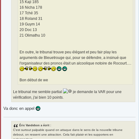
15 Kaji 185
16 Nicha 178
17 Tché 35
18 Roland 31
19 Guym 14
20 Doc 13
21 Olimathu 10
En outre, le tribunal trouve peu élégant et peu fair play les
arguments de Bleuetrouge qui, pour se défendre, a insinué que
l'organisateur des pronos était un alcoolique notoire de Rocourt.....
Bon début de we
Le tribunal me semble partial
je demande la VAR pour une
vérification, j'ai bien 10 points.
Va donc en appel
Éric Vandebon a écrit :
C'est surtout palpable quand on attaque dans le sens de la nouvelle tribune
debout, on ressent une attraction. Cela fait plaisir et les supporters en