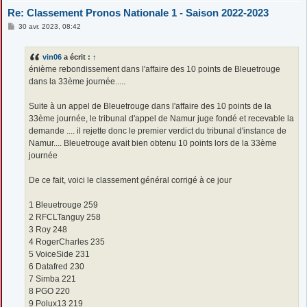
Re: Classement Pronos Nationale 1 - Saison 2022-2023
M
30 avr. 2023, 08:42
e
s
s
vin06
a écrit :
↑
a
g
énième rebondissement dans l'affaire des 10 points de Bleuetrouge
e
dans la 33ème journée.....
Suite à un appel de Bleuetrouge dans l'affaire des 10 points de la
33ème journée, le tribunal d'appel de Namur juge fondé et recevable la
demande .... il rejette donc le premier verdict du tribunal d'instance de
Namur.... Bleuetrouge avait bien obtenu 10 points lors de la 33ème
journée
De ce fait, voici le classement général corrigé à ce jour
1 Bleuetrouge 259
2 RFCLTanguy 258
3 Roy 248
4 RogerCharles 235
5 VoiceSide 231
6 Datafred 230
7 Simba 221
8 PGO 220
9 Polux13 219