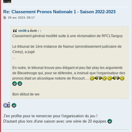
Re: Classement Pronos Nationale 1 - Saison 2022-2023
M
29 avr. 2023, 09:17
e
s
s
vin06
a écrit :
↑
a
g
Classement général modifié suite à une réclamation de RFCLTanguy
e
Le tribunal de 1ère instance de Namur (arrondissement judiciaire de
Ciney), a jugé
...
En outre, le tribunal trouve peu élégant et peu fair play les arguments
de Bleuetrouge qui, pour se défendre, a insinué que l'organisateur des
pronos était un alcoolique notoire de Rocourt.....
Bon début de we
J'en profite pour te remercier pour l'organisation du jeu !
D'autant plus lors d'une saison avec une série de 20 équipes