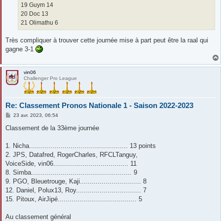
19 Guym 14
20 Doc 13
21 Olimathu 6
Très compliquer à trouver cette journée mise à part peut être la raal qui
gagne 3-1
vin06
Challenger Pro League
Re: Classement Pronos Nationale 1 - Saison 2022-2023
M
23 avr. 2023, 06:54
e
s
Classement de la 33ème journée
s
a
g
1. Nicha.................................................. 13 points
e
2. JPS, Datafred, RogerCharles, RFCLTanguy,
VoiceSide, vin06...................................... 11
8. Simba................................................... 9
9. PGO, Bleuetrouge, Kaji............................... 8
12. Daniel, Polux13, Roy................................. 7
15. Pitoux, AirJipé........................................ 5
Au classement général