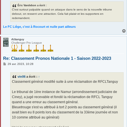
Éric Vandebon a écrit :
C'est surtout palpable quand on attaque dans le sens de la nouvelle tribune
debout, on ressent une attraction. Cela fait plaisir et les supporters en
redemandent.
Le FC Liège, c'est à Rocourt et nulle part ailleurs
rfcltanguy
Challenger Pro League
Re: Classement Pronos Nationale 1 - Saison 2022-2023
M
29 avr. 2023, 10:28
e
s
s
vin06
a écrit :
↑
a
g
Classement général modifié suite à une réclamation de RFCLTanguy
e
Le tribunal de 1ère instance de Namur (arrondissement judiciaire de
Ciney), a jugé recevable et fondé la réclamation de RFCL Tanguy
quand a une erreur au classement général.
Bleuetrouge s'est vu attribué à tort 2 points au classement général (il
avait bien eu 8 points lors du classement de la 33ème journée et non
10 comme attribué au général)