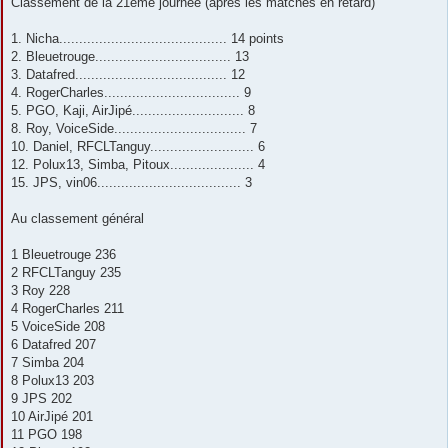
Classement de la 21ème journée (après les matches en retard)
s
a
g
1. Nicha.......................................... 14 points
e
2. Bleuetrouge.................................. 13
3. Datafred...................................... 12
4. RogerCharles.................................. 9
5. PGO, Kaji, AirJipé............................ 8
8. Roy, VoiceSide................................. 7
10. Daniel, RFCLTanguy.......................... 6
12. Polux13, Simba, Pitoux..................... 4
15. JPS, vin06.................................... 3
Au classement général
1 Bleuetrouge 236
2 RFCLTanguy 235
3 Roy 228
4 RogerCharles 211
5 VoiceSide 208
6 Datafred 207
7 Simba 204
8 Polux13 203
9 JPS 202
10 AirJipé 201
11 PGO 198