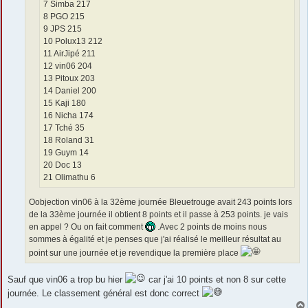
7 Simba 217
8 PGO 215
9 JPS 215
10 Polux13 212
11 AirJipé 211
12 vin06 204
13 Pitoux 203
14 Daniel 200
15 Kaji 180
16 Nicha 174
17 Tché 35
18 Roland 31
19 Guym 14
20 Doc 13
21 Olimathu 6
Oobjection vin06 à la 32ème journée Bleuetrouge avait 243 points lors
de la 33ème journée il obtient 8 points et il passe à 253 points. je vais
en appel ? Ou on fait comment
.Avec 2 points de moins nous
sommes à égalité et je penses que j'ai réalisé le meilleur résultat au
point sur une journée et je revendique la première place
Sauf que vin06 a trop bu hier
car j'ai 10 points et non 8 sur cette
journée. Le classement général est donc correct