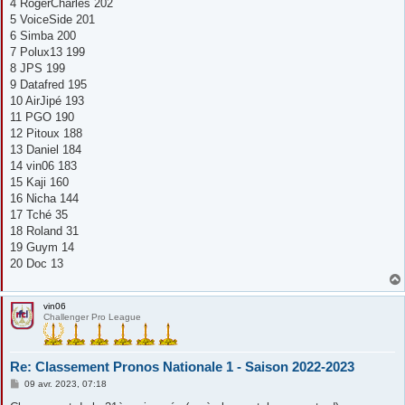
4 RogerCharles 202
5 VoiceSide 201
6 Simba 200
7 Polux13 199
8 JPS 199
9 Datafred 195
10 AirJipé 193
11 PGO 190
12 Pitoux 188
13 Daniel 184
14 vin06 183
15 Kaji 160
16 Nicha 144
17 Tché 35
18 Roland 31
19 Guym 14
20 Doc 13
vin06
Challenger Pro League
Re: Classement Pronos Nationale 1 - Saison 2022-2023
M
09 avr. 2023, 07:18
e
s