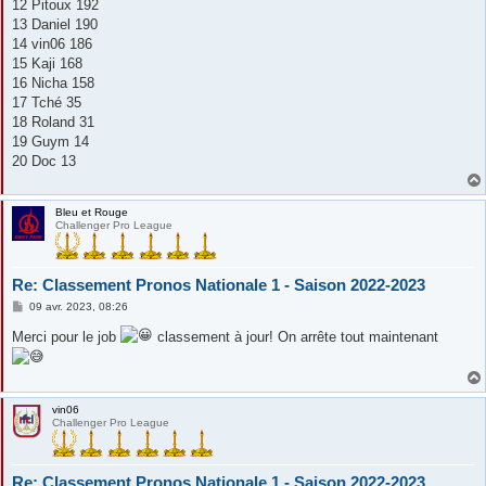
12 Pitoux 192
13 Daniel 190
14 vin06 186
15 Kaji 168
16 Nicha 158
17 Tché 35
18 Roland 31
19 Guym 14
20 Doc 13
Bleu et Rouge
Challenger Pro League
Re: Classement Pronos Nationale 1 - Saison 2022-2023
M
09 avr. 2023, 08:26
e
s
Merci pour le job
classement à jour! On arrête tout maintenant
s
a
g
e
vin06
Challenger Pro League
Re: Classement Pronos Nationale 1 - Saison 2022-2023