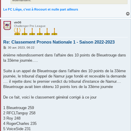
redemandent.
Le FC Liège, c'est à Rocourt et nulle part ailleurs
vin06
Challenger Pro League
Re: Classement Pronos Nationale 1 - Saison 2022-2023
M
30 avr. 2023, 06:22
e
s
énième rebondissement dans l'affaire des 10 points de Bleuetrouge dans
s
la 33ème journée.....
a
g
e
Suite à un appel de Bleuetrouge dans l'affaire des 10 points de la 33ème
journée, le tribunal d'appel de Namur juge fondé et recevable la demande
.... il rejette donc le premier verdict du tribunal d'instance de Namur....
Bleuetrouge avait bien obtenu 10 points lors de la 33ème journée
De ce fait, voici le classement général corrigé à ce jour
1 Bleuetrouge 259
2 RFCLTanguy 258
3 Roy 248
4 RogerCharles 235
5 VoiceSide 231