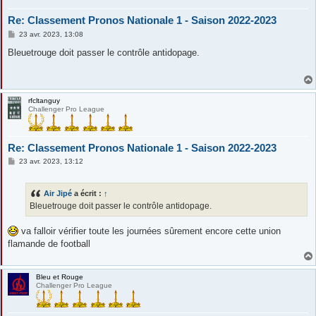
Re: Classement Pronos Nationale 1 - Saison 2022-2023
M
23 avr. 2023, 13:08
e
s
Bleuetrouge doit passer le contrôle antidopage.
s
a
g
e
rfcltanguy
Challenger Pro League
Re: Classement Pronos Nationale 1 - Saison 2022-2023
M
23 avr. 2023, 13:12
e
s
s
Air Jipé
a écrit :
↑
a
g
Bleuetrouge doit passer le contrôle antidopage.
e
va falloir vérifier toute les journées sûrement encore cette union
flamande de football
Bleu et Rouge
Challenger Pro League