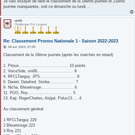
Je vais essayer de faire le classement de la 18eme journée et 21eme
journée manquantes, soit ce dimanche ou lundi....
vin06
Challenger Pro League
Re: Classement Pronos Nationale 1 - Saison 2022-2023
M
09 avr. 2023, 07:05
e
s
Classement de la 18ème journée (après les matches en retard)
s
a
g
1. Pitoux......................................... 10 points
e
2. VoiceSide, vin06.............................. 9
4. RFCLTanguy, JPS.............................. 8
6. Daniel, Datafred, Simba..................... 7
9. Nicha, Bleuetrouge........................... 6
11. PGO, Roy..................................... 5
13. Kaji, RogerCharles, Airjipé, Polux13..... 4
Au classement général
1 RFCLTanguy 229
2 Bleuetrouge 223
3 Roy 221