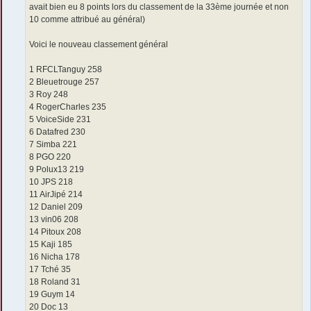
avait bien eu 8 points lors du classement de la 33ème journée et non
10 comme attribué au général)
Voici le nouveau classement général
1 RFCLTanguy 258
2 Bleuetrouge 257
3 Roy 248
4 RogerCharles 235
5 VoiceSide 231
6 Datafred 230
7 Simba 221
8 PGO 220
9 Polux13 219
10 JPS 218
11 AirJipé 214
12 Daniel 209
13 vin06 208
14 Pitoux 208
15 Kaji 185
16 Nicha 178
17 Tché 35
18 Roland 31
19 Guym 14
20 Doc 13