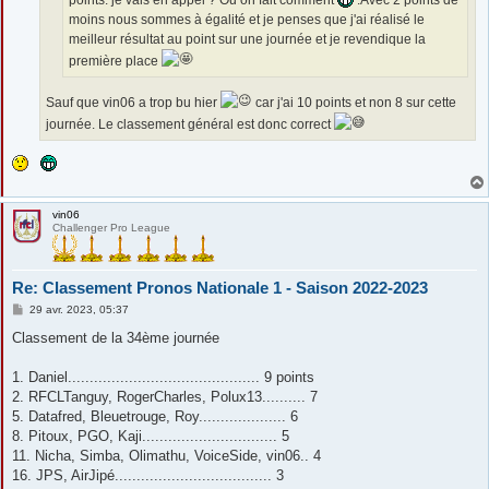
moins nous sommes à égalité et je penses que j'ai réalisé le
meilleur résultat au point sur une journée et je revendique la
première place
Sauf que vin06 a trop bu hier
car j'ai 10 points et non 8 sur cette
journée. Le classement général est donc correct
vin06
Challenger Pro League
Re: Classement Pronos Nationale 1 - Saison 2022-2023
M
29 avr. 2023, 05:37
e
s
Classement de la 34ème journée
s
a
g
1. Daniel............................................ 9 points
e
2. RFCLTanguy, RogerCharles, Polux13.......... 7
5. Datafred, Bleuetrouge, Roy.................... 6
8. Pitoux, PGO, Kaji............................... 5
11. Nicha, Simba, Olimathu, VoiceSide, vin06.. 4
16. JPS, AirJipé.................................... 3