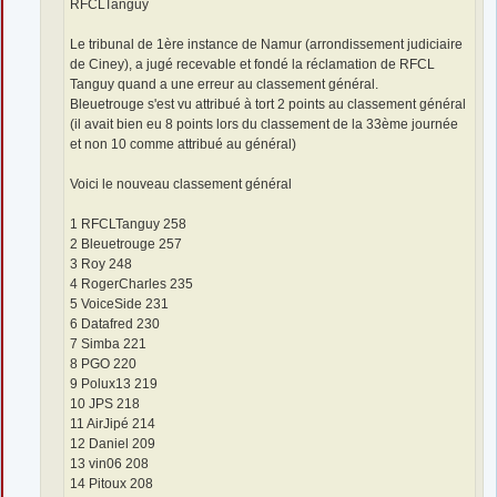
RFCLTanguy
Le tribunal de 1ère instance de Namur (arrondissement judiciaire
de Ciney), a jugé recevable et fondé la réclamation de RFCL
Tanguy quand a une erreur au classement général.
Bleuetrouge s'est vu attribué à tort 2 points au classement général
(il avait bien eu 8 points lors du classement de la 33ème journée
et non 10 comme attribué au général)
Voici le nouveau classement général
1 RFCLTanguy 258
2 Bleuetrouge 257
3 Roy 248
4 RogerCharles 235
5 VoiceSide 231
6 Datafred 230
7 Simba 221
8 PGO 220
9 Polux13 219
10 JPS 218
11 AirJipé 214
12 Daniel 209
13 vin06 208
14 Pitoux 208