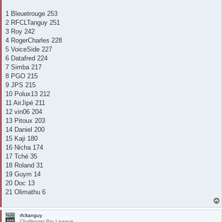
1 Bleuetrouge 253
2 RFCLTanguy 251
3 Roy 242
4 RogerCharles 228
5 VoiceSide 227
6 Datafred 224
7 Simba 217
8 PGO 215
9 JPS 215
10 Polux13 212
11 AirJipé 211
12 vin06 204
13 Pitoux 203
14 Daniel 200
15 Kaji 180
16 Nicha 174
17 Tché 35
18 Roland 31
19 Guym 14
20 Doc 13
21 Olimathu 6
rfcltanguy
Challenger Pro League