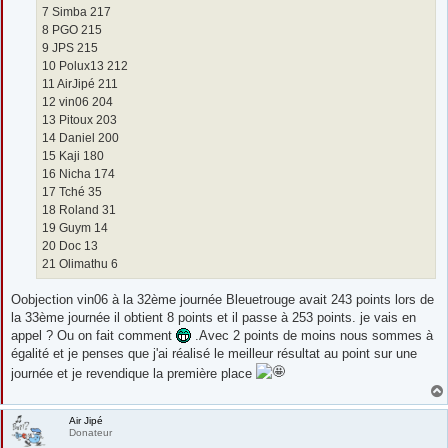
7 Simba 217
8 PGO 215
9 JPS 215
10 Polux13 212
11 AirJipé 211
12 vin06 204
13 Pitoux 203
14 Daniel 200
15 Kaji 180
16 Nicha 174
17 Tché 35
18 Roland 31
19 Guym 14
20 Doc 13
21 Olimathu 6
Oobjection vin06 à la 32ème journée Bleuetrouge avait 243 points lors de
la 33ème journée il obtient 8 points et il passe à 253 points. je vais en
appel ? Ou on fait comment
.Avec 2 points de moins nous sommes à
égalité et je penses que j'ai réalisé le meilleur résultat au point sur une
journée et je revendique la première place
Air Jipé
Donateur