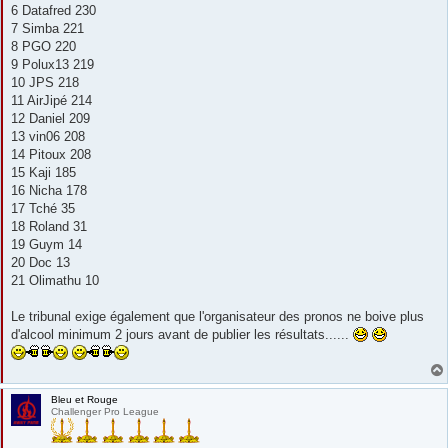
6 Datafred 230
7 Simba 221
8 PGO 220
9 Polux13 219
10 JPS 218
11 AirJipé 214
12 Daniel 209
13 vin06 208
14 Pitoux 208
15 Kaji 185
16 Nicha 178
17 Tché 35
18 Roland 31
19 Guym 14
20 Doc 13
21 Olimathu 10
Le tribunal exige également que l'organisateur des pronos ne boive plus
d'alcool minimum 2 jours avant de publier les résultats......
Bleu et Rouge
Challenger Pro League