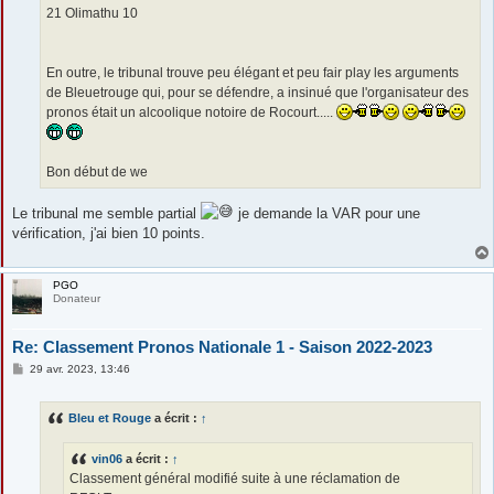
21 Olimathu 10
En outre, le tribunal trouve peu élégant et peu fair play les arguments
de Bleuetrouge qui, pour se défendre, a insinué que l'organisateur des
pronos était un alcoolique notoire de Rocourt.....
Bon début de we
Le tribunal me semble partial
je demande la VAR pour une
vérification, j'ai bien 10 points.
PGO
Donateur
Re: Classement Pronos Nationale 1 - Saison 2022-2023
M
29 avr. 2023, 13:46
e
s
s
Bleu et Rouge
a écrit :
↑
a
g
e
vin06
a écrit :
↑
Classement général modifié suite à une réclamation de