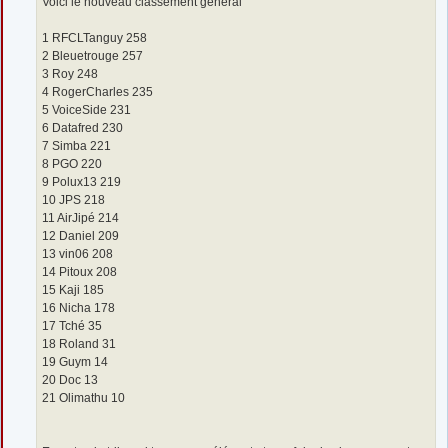
Voici le nouveau classement général
1 RFCLTanguy 258
2 Bleuetrouge 257
3 Roy 248
4 RogerCharles 235
5 VoiceSide 231
6 Datafred 230
7 Simba 221
8 PGO 220
9 Polux13 219
10 JPS 218
11 AirJipé 214
12 Daniel 209
13 vin06 208
14 Pitoux 208
15 Kaji 185
16 Nicha 178
17 Tché 35
18 Roland 31
19 Guym 14
20 Doc 13
21 Olimathu 10