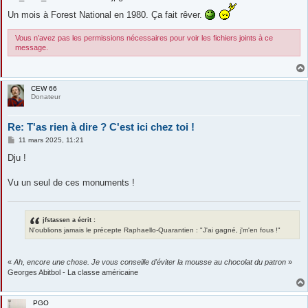
s
a
Un mois à Forest National en 1980. Ça fait rêver.
g
e
Vous n’avez pas les permissions nécessaires pour voir les fichiers joints à ce
message.
CEW 66
Donateur
Re: T'as rien à dire ? C'est ici chez toi !
M
11 mars 2025, 11:21
e
s
Dju !
s
a
g
Vu un seul de ces monuments !
e
jfstassen a écrit :
N'oublions jamais le précepte Raphaello-Quarantien : "J'ai gagné, j'm'en fous !"
«
Ah, encore une chose. Je vous conseille d'éviter la mousse au chocolat du patron
»
Georges Abitbol - La classe américaine
PGO