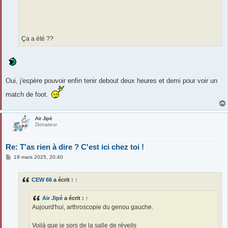
Ça a été ??
Oui, j'espère pouvoir enfin tenir debout deux heures et demi pour voir un
match de foot.
Air Jipé
Donateur
Re: T'as rien à dire ? C'est ici chez toi !
M
19 mars 2025, 20:40
e
s
s
CEW 66
a écrit :
↑
a
g
e
Air Jipé
a écrit :
↑
Aujourd'hui, arthroscopie du genou gauche.
Voilà que je sors de la salle de réveil
s