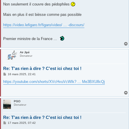
s
Non seulement il couvre des pédophiles
s
a
g
Mais en plus il est bièsse comme pas possible
e
https://video.lefigaro.fr/figaro/video/ ... -discours/
Premier ministre de la France ...
Air Jipé
Donateur
Re: T'as rien à dire ? C'est ici chez toi !
M
16 mars 2025, 22:41
e
s
https://youtube.com/shorts/XVcHvuVcWIk? ... Me3BXU8cQj
s
a
g
e
PGO
Donateur
Re: T'as rien à dire ? C'est ici chez toi !
M
17 mars 2025, 07:42
e