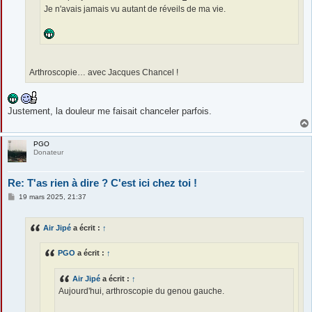
Je n'avais jamais vu autant de réveils de ma vie.
Arthroscopie… avec Jacques Chancel !
Justement, la douleur me faisait chanceler parfois.
PGO
Donateur
Re: T'as rien à dire ? C'est ici chez toi !
M
19 mars 2025, 21:37
e
s
s
Air Jipé
a écrit :
↑
a
g
e
PGO
a écrit :
↑
Air Jipé
a écrit :
↑
Aujourd'hui, arthroscopie du genou gauche.