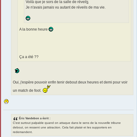
Voilà que je sors de la salle de réveil
s
Je n'avais jamais vu autant de réveils de ma vie.
A la bonne heure
Ça a été ??
Oui, j'espère pouvoir enfin tenir debout deux heures et demi pour voir
un match de foot.
Éric Vandebon a écrit :
C'est surtout palpable quand on attaque dans le sens de la nouvelle tribune
debout, on ressent une attraction. Cela fait plaisir et les supporters en
redemandent.