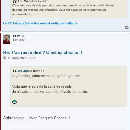
Éric Vandebon a écrit :
C'est surtout palpable quand on attaque dans le sens de la nouvelle tribune
debout, on ressent une attraction. Cela fait plaisir et les supporters en
redemandent.
Le FC Liège, c'est à Rocourt et nulle part ailleurs
CEW 66
Donateur
Re: T'as rien à dire ? C'est ici chez toi !
M
19 mars 2025, 19:17
e
s
s
Air Jipé
a écrit :
↑
a
g
Aujourd'hui, arthroscopie du genou gauche.
e
Voilà que je sors de la salle de réveil
s
Je n'avais jamais vu autant de réveils de ma vie.
Arthroscopie… avec Jacques Chancel !