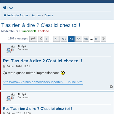
FAQ
Index du forum
Autres
Divers
T'as rien à dire ? C'est ici chez toi !
Modérateurs :
Francis2711
,
Thelone
Page
54
sur
61
1
52
53
54
55
56
61
Précédente
Suiv
1207 messages
…
…
Air Jipé
Donateur
Re: T'as rien à dire ? C'est ici chez toi !
M
30 oct. 2024, 11:31
e
s
Ça reste quand même impressionnant.
s
a
g
https://www.koreus.com/video/supporter- ... ibune.html
e
Air Jipé
Donateur
Re: T'as rien à dire ? C'est ici chez toi !
M
06 nov. 2024, 12:08