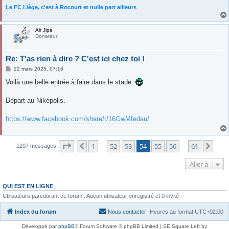
Le FC Liège, c'est à Rocourt et nulle part ailleurs
Air Jipé
Donateur
Re: T'as rien à dire ? C'est ici chez toi !
M
22 mars 2025, 07:16
e
s
Voilà une belle entrée à faire dans le stade.
s
a
g
Départ au Niképolis.
e
https://www.facebook.com/share/r/16GwMfedau/
Page
54
sur
61
1
52
53
54
55
56
61
Précédente
Suiv
1207 messages
…
…
Aller à
QUI EST EN LIGNE
Utilisateurs parcourant ce forum : Aucun utilisateur enregistré et 0 invité
Index du forum
Nous contacter
Heures au format
UTC+02:00
Développé par
phpBB
® Forum Software © phpBB Limited | SE Square Left by