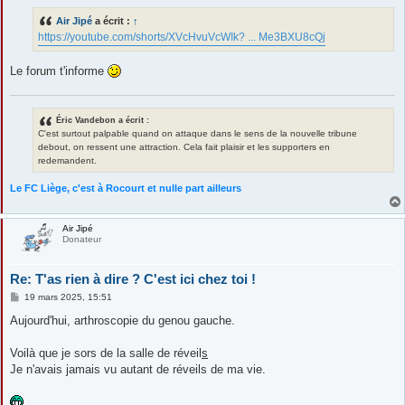
s
s
Air Jipé
a écrit :
↑
a
g
https://youtube.com/shorts/XVcHvuVcWIk? ... Me3BXU8cQj
e
Le forum t'informe
Éric Vandebon a écrit :
C'est surtout palpable quand on attaque dans le sens de la nouvelle tribune
debout, on ressent une attraction. Cela fait plaisir et les supporters en
redemandent.
Le FC Liège, c'est à Rocourt et nulle part ailleurs
Air Jipé
Donateur
Re: T'as rien à dire ? C'est ici chez toi !
M
19 mars 2025, 15:51
e
s
Aujourd'hui, arthroscopie du genou gauche.
s
a
g
Voilà que je sors de la salle de réveil
s
e
Je n'avais jamais vu autant de réveils de ma vie.