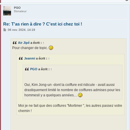
PGO
Donateur
Re: T'as rien à dire ? C'est ici chez toi !
M
06 nov. 2024, 14:19
e
s
s
Air Jipé
a écrit :
↑
a
g
Pour changer de topic.
e
Jeanmi
a écrit :
↑
PGO
a écrit :
↑
Oui, Kim Jong-un -dont la coiffure est ridicule - avait aussi
drastiquement limité le nombre de coiffures admises pour les
hommesil y a quelques années....
Moi je ne fait que des coiffures "Mortimer ", les autres passez votre
chemin !