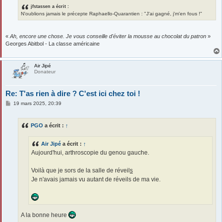
jfstassen a écrit :
N'oublions jamais le précepte Raphaello-Quarantien : "J'ai gagné, j'm'en fous !"
«
Ah, encore une chose. Je vous conseille d'éviter la mousse au chocolat du patron
»
Georges Abitbol - La classe américaine
Air Jipé
Donateur
Re: T'as rien à dire ? C'est ici chez toi !
M
19 mars 2025, 20:39
e
s
s
PGO
a écrit :
↑
a
g
e
Air Jipé
a écrit :
↑
Aujourd'hui, arthroscopie du genou gauche.
Voilà que je sors de la salle de réveil
s
Je n'avais jamais vu autant de réveils de ma vie.
A la bonne heure