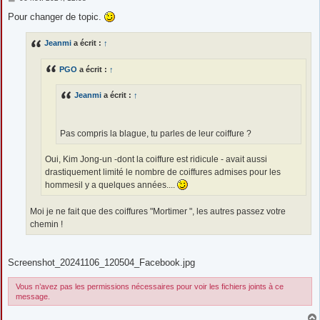
e
s
Pour changer de topic.
s
a
g
Jeanmi
a écrit :
↑
e
PGO
a écrit :
↑
Jeanmi
a écrit :
↑
Pas compris la blague, tu parles de leur coiffure ?
Oui, Kim Jong-un -dont la coiffure est ridicule - avait aussi
drastiquement limité le nombre de coiffures admises pour les
hommesil y a quelques années....
Moi je ne fait que des coiffures "Mortimer ", les autres passez votre
chemin !
Screenshot_20241106_120504_Facebook.jpg
Vous n’avez pas les permissions nécessaires pour voir les fichiers joints à ce
message.