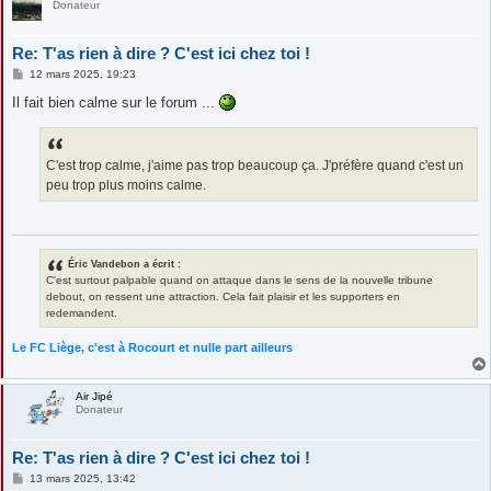
Donateur
Re: T'as rien à dire ? C'est ici chez toi !
M
12 mars 2025, 19:23
e
s
Il fait bien calme sur le forum ...
s
a
g
e
C'est trop calme, j'aime pas trop beaucoup ça. J'préfère quand c'est un
peu trop plus moins calme.
Éric Vandebon a écrit :
C'est surtout palpable quand on attaque dans le sens de la nouvelle tribune
debout, on ressent une attraction. Cela fait plaisir et les supporters en
redemandent.
Le FC Liège, c'est à Rocourt et nulle part ailleurs
Air Jipé
Donateur
Re: T'as rien à dire ? C'est ici chez toi !
M
13 mars 2025, 13:42
e