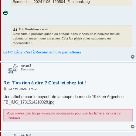
Screenshot_20241106_120504_Facebook.jpg
Éric Vandebon a écrit :
C'est surtout palpable quand on attaque dans le sens de la nouvelle tribune
debout, on ressent une attraction. Cela fait plaisir et les supporters en
redemandent.
Le FC Liège, c'est à Rocourt et nulle part ailleurs
Air Jipé
Donateur
Re: T'as rien à dire ? C'est ici chez toi !
M
13 nov. 2024, 17:12
e
s
Une affiche pour le boycott de la coupe du monde 1978 en Argentine.
s
FB_IMG_1731514210028.jpg
a
g
e
Vous n’avez pas les permissions nécessaires pour voir les fichiers joints à ce
message.
Air Jipé