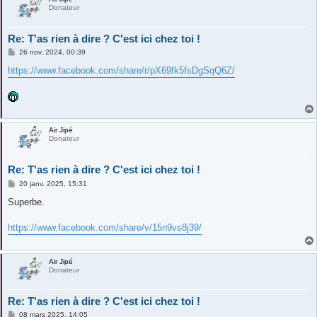
Donateur
Re: T'as rien à dire ? C'est ici chez toi !
M
26 nov. 2024, 00:39
e
s
https://www.facebook.com/share/r/pX69fk5fsDgSqQ6Z/
s
a
g
e
Air Jipé
Donateur
Re: T'as rien à dire ? C'est ici chez toi !
M
20 janv. 2025, 15:31
e
s
Superbe.
s
a
g
https://www.facebook.com/share/v/15n9vs8j39/
e
Air Jipé
Donateur
Re: T'as rien à dire ? C'est ici chez toi !
M
08 mars 2025, 14:05