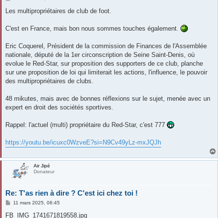
e
s
Les multipropriétaires de club de foot.
s
a
g
C'est en France, mais bon nous sommes touches également.
e
Eric Coquerel, Président de la commission de Finances de l'Assemblée
nationale, député de la 1er circonscription de Seine Saint-Denis, où
evolue le Red-Star, sur proposition des supporters de ce club, planche
sur une proposition de loi qui limiterait les actions, l'influence, le pouvoir
des multipropriétaires de clubs.
48 mikutes, mais avec de bonnes réflexions sur le sujet, menée avec un
expert en droit des sociétés sportives.
Rappel: l'actuel (multi) propriétaire du Red-Star, c'est 777
https://youtu.be/icuxc0WzveE?si=N9Cv49yLz-mxJQJh
Air Jipé
Donateur
Re: T'as rien à dire ? C'est ici chez toi !
M
11 mars 2025, 06:45
e
s
FB_IMG_1741671819558.jpg