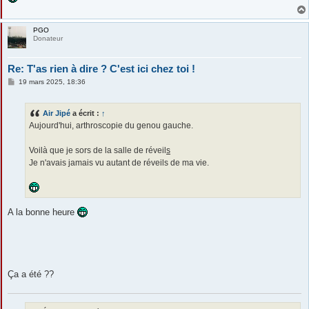
PGO
Donateur
Re: T'as rien à dire ? C'est ici chez toi !
M
19 mars 2025, 18:36
e
s
s
Air Jipé
a écrit :
↑
a
g
Aujourd'hui, arthroscopie du genou gauche.
e
Voilà que je sors de la salle de réveil
s
Je n'avais jamais vu autant de réveils de ma vie.
A la bonne heure
Ça a été ??