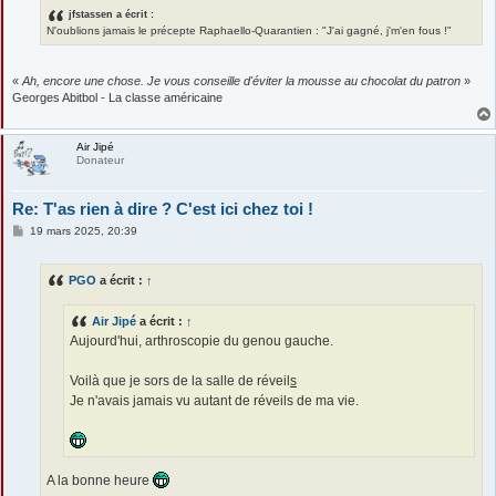
jfstassen a écrit :
N'oublions jamais le précepte Raphaello-Quarantien : "J'ai gagné, j'm'en fous !"
«
Ah, encore une chose. Je vous conseille d'éviter la mousse au chocolat du patron
»
Georges Abitbol - La classe américaine
Air Jipé
Donateur
Re: T'as rien à dire ? C'est ici chez toi !
M
19 mars 2025, 20:39
e
s
s
PGO
a écrit :
↑
a
g
e
Air Jipé
a écrit :
↑
Aujourd'hui, arthroscopie du genou gauche.
Voilà que je sors de la salle de réveil
s
Je n'avais jamais vu autant de réveils de ma vie.
A la bonne heure