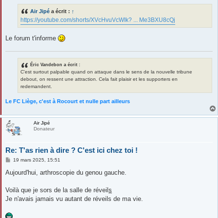
s
s
Air Jipé
a écrit :
↑
a
g
https://youtube.com/shorts/XVcHvuVcWIk? ... Me3BXU8cQj
e
Le forum t'informe
Éric Vandebon a écrit :
C'est surtout palpable quand on attaque dans le sens de la nouvelle tribune
debout, on ressent une attraction. Cela fait plaisir et les supporters en
redemandent.
Le FC Liège, c'est à Rocourt et nulle part ailleurs
Air Jipé
Donateur
Re: T'as rien à dire ? C'est ici chez toi !
M
19 mars 2025, 15:51
e
s
Aujourd'hui, arthroscopie du genou gauche.
s
a
g
Voilà que je sors de la salle de réveil
s
e
Je n'avais jamais vu autant de réveils de ma vie.