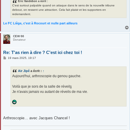
Éric Vandebon a écrit :
C'est surtout palpable quand on attaque dans le sens de la nouvelle tribune
debout, on ressent une attraction. Cela fait plaisir et les supporters en
redemandent.
Le FC Liège, c'est à Rocourt et nulle part ailleurs
CEW 66
Donateur
Re: T'as rien à dire ? C'est ici chez toi !
M
19 mars 2025, 19:17
e
s
s
Air Jipé
a écrit :
↑
a
g
Aujourd'hui, arthroscopie du genou gauche.
e
Voilà que je sors de la salle de réveil
s
Je n'avais jamais vu autant de réveils de ma vie.
Arthroscopie… avec Jacques Chancel !