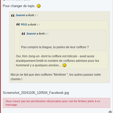
e
s
Pour changer de topic.
s
a
g
Jeanmi
a écrit :
↑
e
PGO
a écrit :
↑
Jeanmi
a écrit :
↑
Pas compris la blague, tu parles de leur coiffure ?
Oui, Kim Jong-un -dont la coiffure est ridicule - avait aussi
drastiquement limité le nombre de coiffures admises pour les
hommesil y a quelques années....
Moi je ne fait que des coiffures "Mortimer ", les autres passez votre
chemin !
Screenshot_20241106_120504_Facebook.jpg
Vous n’avez pas les permissions nécessaires pour voir les fichiers joints à ce
message.