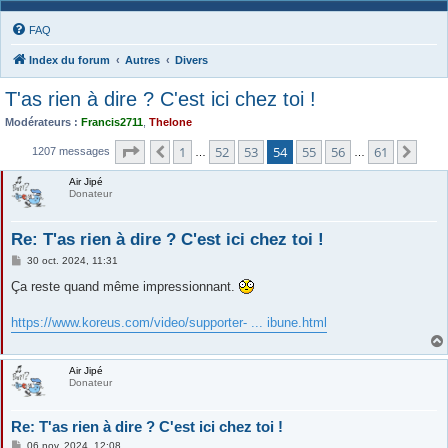
FAQ
Index du forum
Autres
Divers
T'as rien à dire ? C'est ici chez toi !
Modérateurs :
Francis2711
,
Thelone
Page
54
sur
61
1
52
53
54
55
56
61
Précédente
Suiv
1207 messages
…
…
Air Jipé
Donateur
Re: T'as rien à dire ? C'est ici chez toi !
M
30 oct. 2024, 11:31
e
s
Ça reste quand même impressionnant.
s
a
g
https://www.koreus.com/video/supporter- ... ibune.html
e
Air Jipé
Donateur
Re: T'as rien à dire ? C'est ici chez toi !
M
06 nov. 2024, 12:08