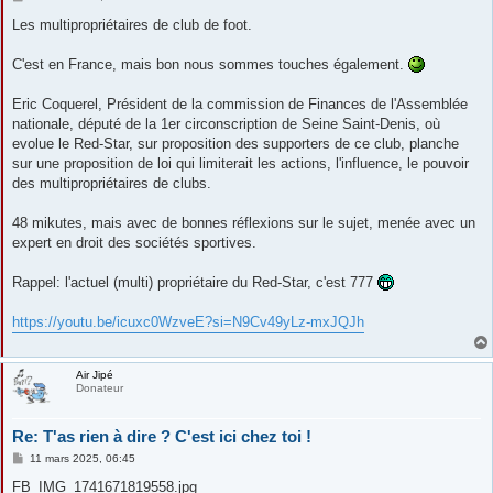
e
s
Les multipropriétaires de club de foot.
s
a
g
C'est en France, mais bon nous sommes touches également.
e
Eric Coquerel, Président de la commission de Finances de l'Assemblée
nationale, député de la 1er circonscription de Seine Saint-Denis, où
evolue le Red-Star, sur proposition des supporters de ce club, planche
sur une proposition de loi qui limiterait les actions, l'influence, le pouvoir
des multipropriétaires de clubs.
48 mikutes, mais avec de bonnes réflexions sur le sujet, menée avec un
expert en droit des sociétés sportives.
Rappel: l'actuel (multi) propriétaire du Red-Star, c'est 777
https://youtu.be/icuxc0WzveE?si=N9Cv49yLz-mxJQJh
Air Jipé
Donateur
Re: T'as rien à dire ? C'est ici chez toi !
M
11 mars 2025, 06:45
e
s
FB_IMG_1741671819558.jpg