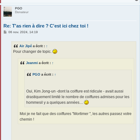
PGO
Donateur
Re: T'as rien à dire ? C'est ici chez toi !
M
06 nov. 2024, 14:19
e
s
s
Air Jipé
a écrit :
↑
a
g
Pour changer de topic.
e
Jeanmi
a écrit :
↑
PGO
a écrit :
↑
Oui, Kim Jong-un -dont la coiffure est ridicule - avait aussi
drastiquement limité le nombre de coiffures admises pour les
hommesil y a quelques années....
Moi je ne fait que des coiffures "Mortimer ", les autres passez votre
chemin !