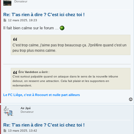
Donateur
Re: T'as rien à dire ? C'est ici chez toi !
M
12 mars 2025, 19:23
e
s
Il fait bien calme sur le forum ...
s
a
g
e
C'est trop calme, j'aime pas trop beaucoup ça. J'préfère quand c'est un
peu trop plus moins calme.
Éric Vandebon a écrit :
C'est surtout palpable quand on attaque dans le sens de la nouvelle tribune
debout, on ressent une attraction. Cela fait plaisir et les supporters en
redemandent.
Le FC Liège, c'est à Rocourt et nulle part ailleurs
Air Jipé
Donateur
Re: T'as rien à dire ? C'est ici chez toi !
M
13 mars 2025, 13:42
e