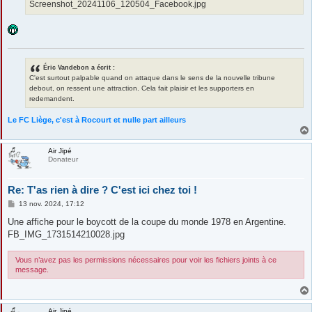
Screenshot_20241106_120504_Facebook.jpg
Éric Vandebon a écrit :
C'est surtout palpable quand on attaque dans le sens de la nouvelle tribune
debout, on ressent une attraction. Cela fait plaisir et les supporters en
redemandent.
Le FC Liège, c'est à Rocourt et nulle part ailleurs
Air Jipé
Donateur
Re: T'as rien à dire ? C'est ici chez toi !
M
13 nov. 2024, 17:12
e
s
Une affiche pour le boycott de la coupe du monde 1978 en Argentine.
s
FB_IMG_1731514210028.jpg
a
g
e
Vous n’avez pas les permissions nécessaires pour voir les fichiers joints à ce
message.
Air Jipé