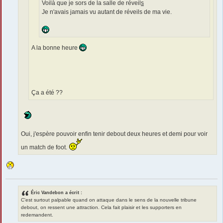
Voilà que je sors de la salle de réveil
s
Je n'avais jamais vu autant de réveils de ma vie.
A la bonne heure
Ça a été ??
Oui, j'espère pouvoir enfin tenir debout deux heures et demi pour voir
un match de foot.
Éric Vandebon a écrit :
C'est surtout palpable quand on attaque dans le sens de la nouvelle tribune
debout, on ressent une attraction. Cela fait plaisir et les supporters en
redemandent.