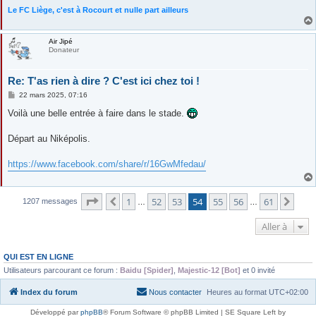
Le FC Liège, c'est à Rocourt et nulle part ailleurs
Air Jipé
Donateur
Re: T'as rien à dire ? C'est ici chez toi !
M
22 mars 2025, 07:16
e
s
Voilà une belle entrée à faire dans le stade.
s
a
g
Départ au Niképolis.
e
https://www.facebook.com/share/r/16GwMfedau/
Page
54
sur
61
1
52
53
54
55
56
61
Précédente
Suiv
1207 messages
…
…
Aller à
QUI EST EN LIGNE
Utilisateurs parcourant ce forum :
Baidu [Spider]
,
Majestic-12 [Bot]
et 0 invité
Index du forum
Nous contacter
Heures au format
UTC+02:00
Développé par
phpBB
® Forum Software © phpBB Limited | SE Square Left by