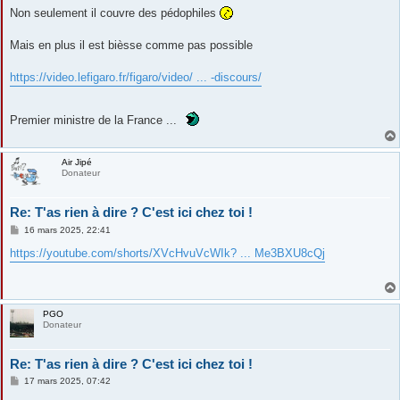
s
Non seulement il couvre des pédophiles
s
a
g
Mais en plus il est bièsse comme pas possible
e
https://video.lefigaro.fr/figaro/video/ ... -discours/
Premier ministre de la France ...
Air Jipé
Donateur
Re: T'as rien à dire ? C'est ici chez toi !
M
16 mars 2025, 22:41
e
s
https://youtube.com/shorts/XVcHvuVcWIk? ... Me3BXU8cQj
s
a
g
e
PGO
Donateur
Re: T'as rien à dire ? C'est ici chez toi !
M
17 mars 2025, 07:42
e