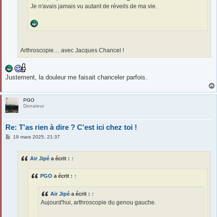
Je n'avais jamais vu autant de réveils de ma vie.
Arthroscopie… avec Jacques Chancel !
Justement, la douleur me faisait chanceler parfois.
PGO
Donateur
Re: T'as rien à dire ? C'est ici chez toi !
M
19 mars 2025, 21:37
e
s
s
Air Jipé
a écrit :
↑
a
g
e
PGO
a écrit :
↑
Air Jipé
a écrit :
↑
Aujourd'hui, arthroscopie du genou gauche.