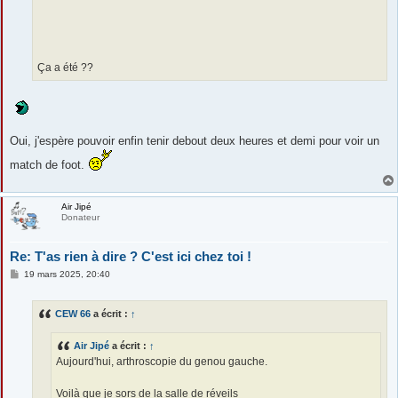
Ça a été ??
Oui, j'espère pouvoir enfin tenir debout deux heures et demi pour voir un
match de foot.
Air Jipé
Donateur
Re: T'as rien à dire ? C'est ici chez toi !
M
19 mars 2025, 20:40
e
s
s
CEW 66
a écrit :
↑
a
g
e
Air Jipé
a écrit :
↑
Aujourd'hui, arthroscopie du genou gauche.
Voilà que je sors de la salle de réveil
s