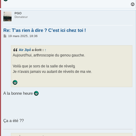
PGO
Donateur
Re: T'as rien à dire ? C'est ici chez toi !
M
19 mars 2025, 18:36
e
s
s
Air Jipé
a écrit :
↑
a
g
Aujourd'hui, arthroscopie du genou gauche.
e
Voilà que je sors de la salle de réveil
s
Je n'avais jamais vu autant de réveils de ma vie.
A la bonne heure
Ça a été ??