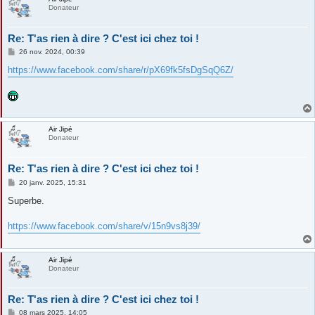
Donateur
Re: T'as rien à dire ? C'est ici chez toi !
M
26 nov. 2024, 00:39
e
s
https://www.facebook.com/share/r/pX69fk5fsDgSqQ6Z/
s
a
g
e
Air Jipé
Donateur
Re: T'as rien à dire ? C'est ici chez toi !
M
20 janv. 2025, 15:31
e
s
Superbe.
s
a
g
https://www.facebook.com/share/v/15n9vs8j39/
e
Air Jipé
Donateur
Re: T'as rien à dire ? C'est ici chez toi !
M
08 mars 2025, 14:05