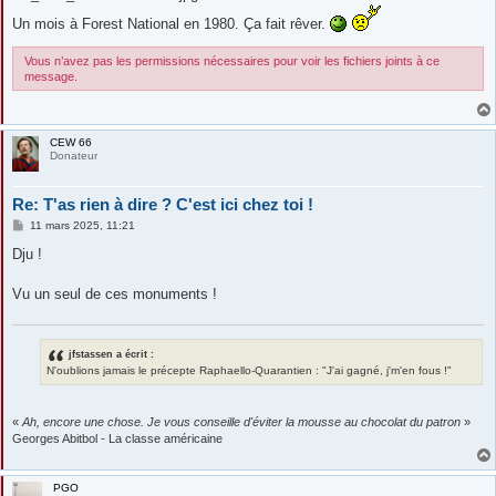
s
a
Un mois à Forest National en 1980. Ça fait rêver.
g
e
Vous n’avez pas les permissions nécessaires pour voir les fichiers joints à ce
message.
CEW 66
Donateur
Re: T'as rien à dire ? C'est ici chez toi !
M
11 mars 2025, 11:21
e
s
Dju !
s
a
g
Vu un seul de ces monuments !
e
jfstassen a écrit :
N'oublions jamais le précepte Raphaello-Quarantien : "J'ai gagné, j'm'en fous !"
«
Ah, encore une chose. Je vous conseille d'éviter la mousse au chocolat du patron
»
Georges Abitbol - La classe américaine
PGO