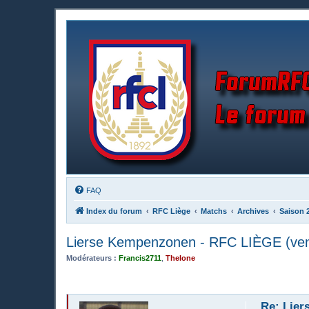
FAQ
Index du forum
RFC Liège
Matchs
Archives
Saison 
Lierse Kempenzonen - RFC LIÈGE (ven
Modérateurs :
Francis2711
,
Thelone
Re: Lier