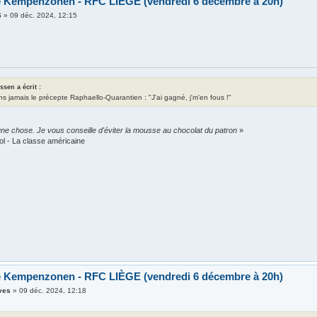
e Kempenzonen - RFC LIÈGE (vendredi 6 décembre à 20h)
6
»
09 déc. 2024, 12:15
assen a écrit :
ns jamais le précepte Raphaello-Quarantien : "J'ai gagné, j'm'en fous !"
ne chose. Je vous conseille d'éviter la mousse au chocolat du patron
»
ol - La classe américaine
e Kempenzonen - RFC LIÈGE (vendredi 6 décembre à 20h)
ves
»
09 déc. 2024, 12:18