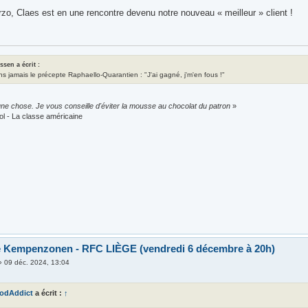
rzo, Claes est en une rencontre devenu notre nouveau « meilleur » client !
assen a écrit :
ns jamais le précepte Raphaello-Quarantien : "J'ai gagné, j'm'en fous !"
ne chose. Je vous conseille d'éviter la mousse au chocolat du patron
»
ol - La classe américaine
e Kempenzonen - RFC LIÈGE (vendredi 6 décembre à 20h)
»
09 déc. 2024, 13:04
odAddict
a écrit :
↑