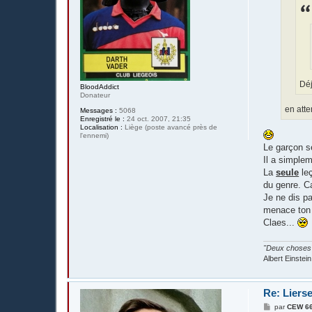
e
Déj
BloodAddict
Donateur
en atte
Messages :
5068
Enregistré le :
24 oct. 2007, 21:35
Localisation :
Liège (poste avancé près de
l'ennemi)
Le garçon se
Il a simplem
La
seule
leç
du genre. Ca
Je ne dis pa
menace ton i
Claes...
"Deux choses s
Albert Einstein
Re: Liers
M
par
CEW 6