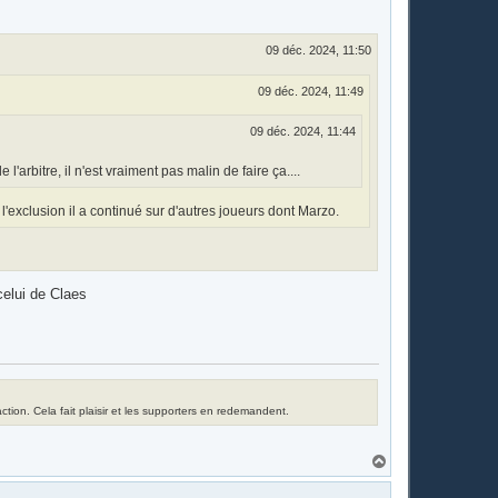
09 déc. 2024, 11:50
09 déc. 2024, 11:49
09 déc. 2024, 11:44
arbitre, il n'est vraiment pas malin de faire ça....
 l'exclusion il a continué sur d'autres joueurs dont Marzo.
 celui de Claes
tion. Cela fait plaisir et les supporters en redemandent.
H
a
u