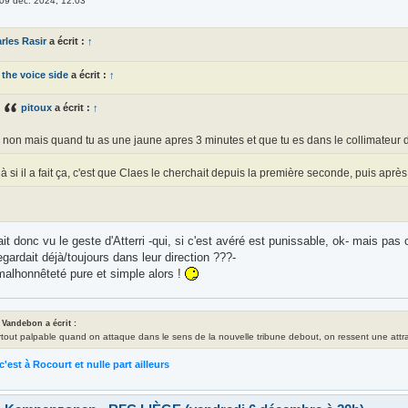
09 déc. 2024, 12:03
rles Rasir
a écrit :
↑
the voice side
a écrit :
↑
pitoux
a écrit :
↑
non mais quand tu as une jaune apres 3 minutes et que tu es dans le collimateur de l'
à si il a fait ça, c'est que Claes le cherchait depuis la première seconde, puis après
rait donc vu le geste d'Atterri -qui, si c'est avéré est punissable, ok- mais pas
 regardait déjà/toujours dans leur direction ???-
malhonnêteté pure et simple alors !
 Vandebon a écrit :
rtout palpable quand on attaque dans le sens de la nouvelle tribune debout, on ressent une attrac
c'est à Rocourt et nulle part ailleurs