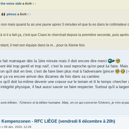
the voice side
a écrit :
↑
pitoux
a écrit :
↑
non mais quand tu as une jaune apres 3 minutes et que tu es dans le collimateur de l'
à si il a fait ça, c'est que Claes le cherchait depuis la première seconde, puis après
ndant, il met son équipe dans la m....pour la Xieme fois
 fait matraquer dès la 1ère minute mais il doit encore dire merci
ent été trop gentil et trop naïf, c'est le seul reproche qu'on peut lui faire. Mais
on qu'il doit en tirer, c'est de faire bien plus mal à l'adversaire (pincer
) 
r ça va encore arriver des dizaines de fois dans sa carrière.
s qu'il doit lui-même devenir une crasse sur le terrain et tt le temps cherche
ntégrité physique, il faut aussi savoir se faire respecter. Surtout qu'il a lar
ont infinies : l’Univers et la bêtise humaine. Mais, en ce qui concerne l’Univers, je n’en ai p
e Kempenzonen - RFC LIÈGE (vendredi 6 décembre à 20h)
6
»
09 déc. 2024, 12:26