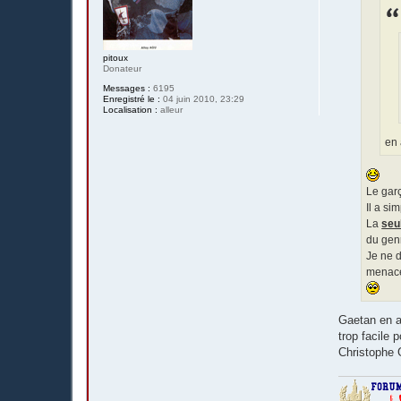
e
pitoux
Donateur
Messages :
6195
Enregistré le :
04 juin 2010, 23:29
Localisation :
alleur
en 
Le garç
Il a si
La
seu
du genr
Je ne d
menace 
Gaetan en a 
trop facile
Christophe 