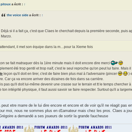
pitoux
a écrit :
↑
the voice side
a écrit :
↑
Déjà si il a fait ça, c'est que Claes le cherchait depuis la première seconde, puis a
Marzo.
attendant, il met son équipe dans la m....pour la Xieme fois
on se fait matraquer dès la 1ère minute mais il doit encore dire merci
mplement été trop gentil et trop naïf, c'est le seul reproche qu'on peut lui faire. Mais i
le
leçon qu'il doit en tirer, c'est de faire bien plus mal à l'adversaire (pincer
) 
e. Car ça va encore arriver des dizaines de fois dans sa carrière.
is pas qu'il doit lui-même devenir une crasse sur le terrain et tt le temps chercher
ton intégrité physique, il faut aussi savoir se faire respecter. Surtout qu'il a large
peut etre marre de le lui dire encore et encore et de voir qu'il ne réagit pas en a
 pour moi, nous ne sommes plus en d1amateur mais chez les pros. Claes a j
Grégoire a demandé a ses joueurs de sortir la grande faucheuse