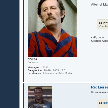
e
s
Atteri et Ma
s
a
g
e
jfst
N'oublio
«
Ah, encore u
Georges Abitb
CEW 66
Donateur
Messages :
17380
Enregistré le :
20 déc. 2005, 12:01
Localisation :
Adorateur de Saint Moréno
Re: Liers
M
par
pitoux
e
s
s
Blo
a
g