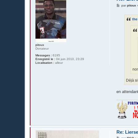
M
par
pitoux
e
s
s
the
a
g
e
pitoux
Donateur
Messages :
6195
Enregistré le :
04 juin 2010, 23:29
Localisation :
alleur
non
Déjà si
en attendant
Re: Liers
M