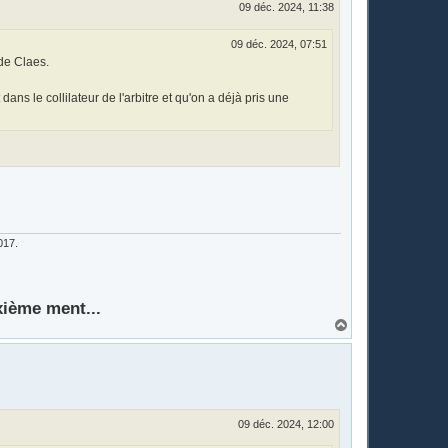
09 déc. 2024, 11:38
09 déc. 2024, 07:51
 de Claes.
ans le collilateur de l'arbitre et qu'on a déjà pris une
017.
xième ment...
H
a
u
t
09 déc. 2024, 12:00