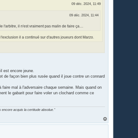
09 déc. 2024, 11:49
09 déc. 2024, 11:44
arbitre, il n'est vraiment pas malin de faire ça....
 l'exclusion il a continué sur d'autres joueurs dont Marzo.
 il est encore jeune.
et de façon bien plus rusée quand il joue contre un connard
r à faire mal à l'adversaire chaque semaine. Mais quand on
gement le gabarit pour faire voler un clochard comme ce
as encore acquis la certitude absolue."
H
a
u
t