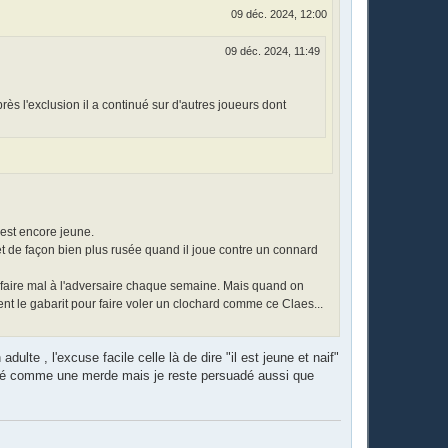
09 déc. 2024, 12:00
09 déc. 2024, 11:49
près l'exclusion il a continué sur d'autres joueurs dont
l est encore jeune.
et de façon bien plus rusée quand il joue contre un connard
 à faire mal à l'adversaire chaque semaine. Mais quand on
ment le gabarit pour faire voler un clochard comme ce Claes...
dulte , l'excuse facile celle là de dire "il est jeune et naif"
oué comme une merde mais je reste persuadé aussi que