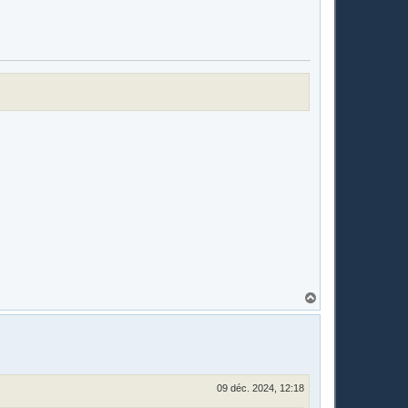
H
a
u
t
09 déc. 2024, 12:18