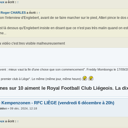
oux
a écrit :
↑
Roger CHARLES
a écrit :
↑
on l'interview d'Englebert, avant de se faire marcher sur le pied, Atteri pince le dos
st là dessus qu'Englebert insiste en disant que ce n'est pas très malin quand on est d
ne...
la vidéo c'est tres visible malheureusement
ouvent : mieux vaut la fin d'une chose que son commencement". Freddy Mombongo le 17/09/2
 le premier club à Liège". Le même (même jour, même heure)
nes sur 10 aiment le Royal Football Club Liégeois. La di
e Kempenzonen - RFC LIÈGE (vendredi 6 décembre à 20h)
ddict
»
09 déc. 2024, 12:18
oux
a écrit :
↑