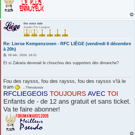
the voice side
Jupiler Pro League
Re: Lierse Kempenzonen - RFC LIÈGE (vendredi 6 décembre
à 20h)
M
09 déc. 2024, 16:21
e
s
Et si Zakaria devenait le chouchou des supporters dès dimanche?
s
a
g
e
Fou des raysss, fou des raysss, fou des raysss v'là le
tram
.
Thevoicesix
RFCLIEGEOIS
TOUJOURS
AVEC
TOI
Enfants de - de 12 ans gratuit et sans ticket.
Va te faire abonner!