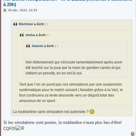
à 20h)
M
09 déc. 2024, 13:33
e
s
s
Mortimer
a écrit :
↑
a
g
e
simba
a écrit :
↑
Jeanmi
a écrit :
↑
Voir Alderweireld qui s'écroule lamentablement après avoir
été touché sur la joue par la main du gardien carolo et qui
obtient un penalty, on en est là oui.
Tant que l’on ne punit pas ces simulateurs par une suspension
systématique pour le match suivant ( faisable grâce à la Var), le
foot continuera sa lente descente vers un dégoût total des
amoureux de ce sport.
La roublardise sans simulation est autorisée ?
Si les simulations sont punies, la roublardise n’aura plus lieu d’être!
CQFD!