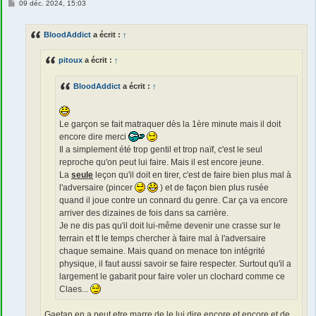
M
09 déc. 2024, 15:03
e
s
s
BloodAddict
a écrit :
↑
a
g
e
pitoux
a écrit :
↑
BloodAddict
a écrit :
↑
Le garçon se fait matraquer dès la 1ère minute mais il doit
encore dire merci
Il a simplement été trop gentil et trop naïf, c'est le seul
reproche qu'on peut lui faire. Mais il est encore jeune.
La
seule
leçon qu'il doit en tirer, c'est de faire bien plus mal à
l'adversaire (pincer
) et de façon bien plus rusée
quand il joue contre un connard du genre. Car ça va encore
arriver des dizaines de fois dans sa carrière.
Je ne dis pas qu'il doit lui-même devenir une crasse sur le
terrain et tt le temps chercher à faire mal à l'adversaire
chaque semaine. Mais quand on menace ton intégrité
physique, il faut aussi savoir se faire respecter. Surtout qu'il a
largement le gabarit pour faire voler un clochard comme ce
Claes...
Gaetan en a peut etre marre de le lui dire encore et encore et de