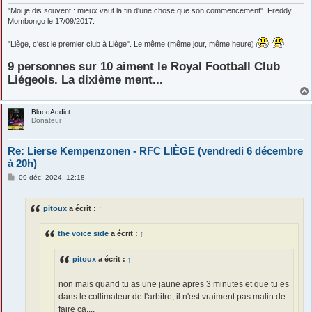
"Moi je dis souvent : mieux vaut la fin d'une chose que son commencement". Freddy
Mombongo le 17/09/2017.
"Liège, c'est le premier club à Liège". Le même (même jour, même heure)
9 personnes sur 10 aiment le Royal Football Club
Liégeois. La dixième ment...
BloodAddict
Donateur
Re: Lierse Kempenzonen - RFC LIÈGE (vendredi 6 décembre
à 20h)
M
09 déc. 2024, 12:18
e
s
s
pitoux
a écrit :
↑
a
g
e
the voice side
a écrit :
↑
pitoux
a écrit :
↑
non mais quand tu as une jaune apres 3 minutes et que tu es
dans le collimateur de l'arbitre, il n'est vraiment pas malin de
faire ça....