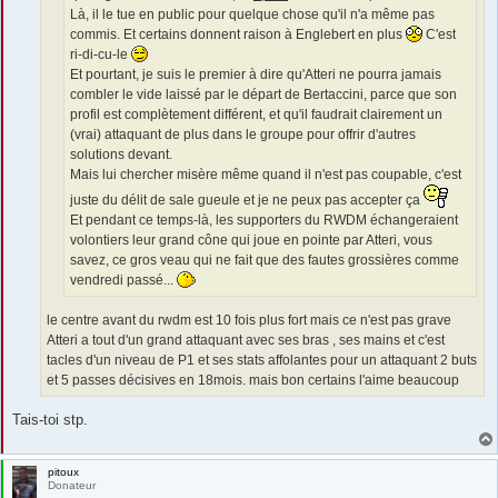
Là, il le tue en public pour quelque chose qu'il n'a même pas
commis. Et certains donnent raison à Englebert en plus
C'est
ri-di-cu-le
Et pourtant, je suis le premier à dire qu'Atteri ne pourra jamais
combler le vide laissé par le départ de Bertaccini, parce que son
profil est complètement différent, et qu'il faudrait clairement un
(vrai) attaquant de plus dans le groupe pour offrir d'autres
solutions devant.
Mais lui chercher misère même quand il n'est pas coupable, c'est
juste du délit de sale gueule et je ne peux pas accepter ça
Et pendant ce temps-là, les supporters du RWDM échangeraient
volontiers leur grand cône qui joue en pointe par Atteri, vous
savez, ce gros veau qui ne fait que des fautes grossières comme
vendredi passé...
le centre avant du rwdm est 10 fois plus fort mais ce n'est pas grave
Atteri a tout d'un grand attaquant avec ses bras , ses mains et c'est
tacles d'un niveau de P1 et ses stats affolantes pour un attaquant 2 buts
et 5 passes décisives en 18mois. mais bon certains l'aime beaucoup
Tais-toi stp.
pitoux
Donateur