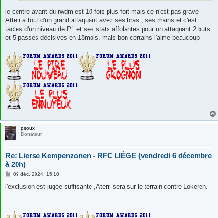
le centre avant du rwdm est 10 fois plus fort mais ce n'est pas grave
Atteri a tout d'un grand attaquant avec ses bras , ses mains et c'est
tacles d'un niveau de P1 et ses stats affolantes pour un attaquant 2 buts
et 5 passes décisives en 18mois. mais bon certains l'aime beaucoup
pitoux
Donateur
Re: Lierse Kempenzonen - RFC LIÈGE (vendredi 6 décembre
à 20h)
M
09 déc. 2024, 15:10
e
s
l'exclusion est jugée suffisante ,Aterri sera sur le terrain contre Lokeren.
s
a
g
e