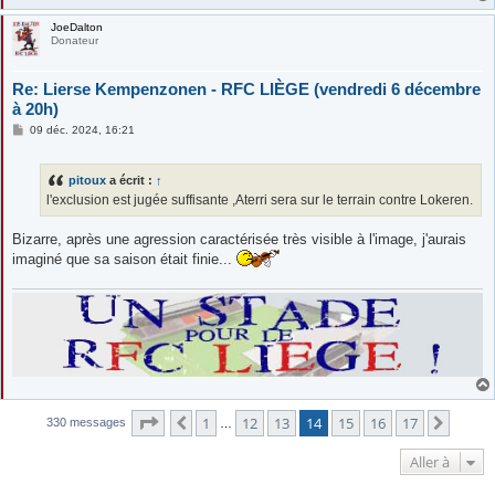
JoeDalton
Donateur
Re: Lierse Kempenzonen - RFC LIÈGE (vendredi 6 décembre
à 20h)
M
09 déc. 2024, 16:21
e
s
s
pitoux
a écrit :
↑
a
g
l'exclusion est jugée suffisante ,Aterri sera sur le terrain contre Lokeren.
e
Bizarre, après une agression caractérisée très visible à l'image, j'aurais
imaginé que sa saison était finie...
Page
14
sur
17
1
12
13
14
15
16
17
Précédente
Suiva
330 messages
…
Aller à