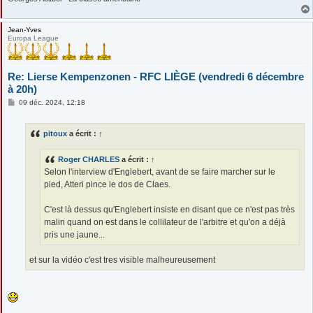
Jean-Yves
Europa League
Re: Lierse Kempenzonen - RFC LIÈGE (vendredi 6 décembre
à 20h)
M
09 déc. 2024, 12:18
e
s
s
pitoux
a écrit :
↑
a
g
e
Roger CHARLES
a écrit :
↑
Selon l'interview d'Englebert, avant de se faire marcher sur le
pied, Atteri pince le dos de Claes.
C'est là dessus qu'Englebert insiste en disant que ce n'est pas très
malin quand on est dans le collilateur de l'arbitre et qu'on a déjà
pris une jaune...
et sur la vidéo c'est tres visible malheureusement