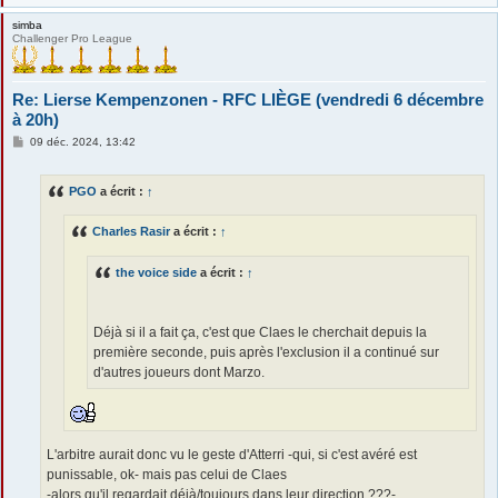
simba
Challenger Pro League
Re: Lierse Kempenzonen - RFC LIÈGE (vendredi 6 décembre
à 20h)
M
09 déc. 2024, 13:42
e
s
s
PGO
a écrit :
↑
a
g
e
Charles Rasir
a écrit :
↑
the voice side
a écrit :
↑
Déjà si il a fait ça, c'est que Claes le cherchait depuis la
première seconde, puis après l'exclusion il a continué sur
d'autres joueurs dont Marzo.
L'arbitre aurait donc vu le geste d'Atterri -qui, si c'est avéré est
punissable, ok- mais pas celui de Claes
-alors qu'il regardait déjà/toujours dans leur direction ???-