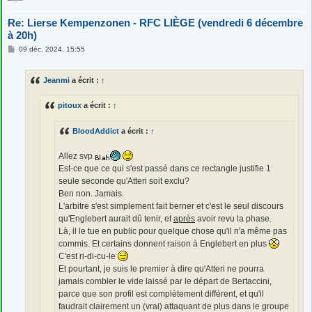
Re: Lierse Kempenzonen - RFC LIÈGE (vendredi 6 décembre
à 20h)
M
09 déc. 2024, 15:55
e
s
s
Jeanmi
a écrit :
↑
a
g
e
pitoux
a écrit :
↑
BloodAddict
a écrit :
↑
Allez svp
Est-ce que ce qui s'est passé dans ce rectangle justifie 1
seule seconde qu'Atteri soit exclu?
Ben non. Jamais.
L'arbitre s'est simplement fait berner et c'est le seul discours
qu'Englebert aurait dû tenir, et
après
avoir revu la phase.
Là, il le tue en public pour quelque chose qu'il n'a même pas
commis. Et certains donnent raison à Englebert en plus
C'est ri-di-cu-le
Et pourtant, je suis le premier à dire qu'Atteri ne pourra
jamais combler le vide laissé par le départ de Bertaccini,
parce que son profil est complètement différent, et qu'il
faudrait clairement un (vrai) attaquant de plus dans le groupe