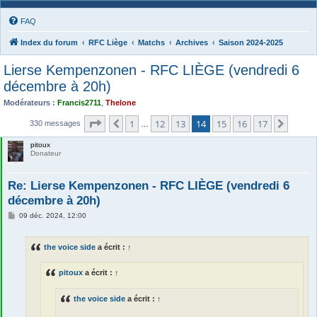
FAQ
Index du forum
RFC Liège
Matchs
Archives
Saison 2024-2025
Lierse Kempenzonen - RFC LIÈGE (vendredi 6
décembre à 20h)
Modérateurs :
Francis2711
,
Thelone
Page
14
sur
17
1
12
13
14
15
16
17
Précédente
Suiva
330 messages
…
pitoux
Donateur
Re: Lierse Kempenzonen - RFC LIÈGE (vendredi 6
décembre à 20h)
M
09 déc. 2024, 12:00
e
s
s
the voice side
a écrit :
↑
a
g
e
pitoux
a écrit :
↑
the voice side
a écrit :
↑