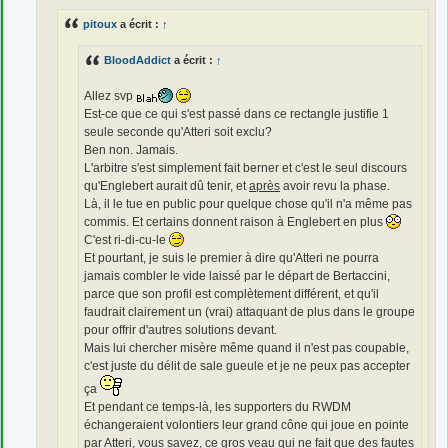
g
e
pitoux
a écrit :
↑
BloodAddict
a écrit :
↑
Allez svp
Est-ce que ce qui s'est passé dans ce rectangle justifie 1
seule seconde qu'Atteri soit exclu?
Ben non. Jamais.
L'arbitre s'est simplement fait berner et c'est le seul discours
qu'Englebert aurait dû tenir, et
après
avoir revu la phase.
Là, il le tue en public pour quelque chose qu'il n'a même pas
commis. Et certains donnent raison à Englebert en plus
C'est ri-di-cu-le
Et pourtant, je suis le premier à dire qu'Atteri ne pourra
jamais combler le vide laissé par le départ de Bertaccini,
parce que son profil est complètement différent, et qu'il
faudrait clairement un (vrai) attaquant de plus dans le groupe
pour offrir d'autres solutions devant.
Mais lui chercher misère même quand il n'est pas coupable,
c'est juste du délit de sale gueule et je ne peux pas accepter
ça
Et pendant ce temps-là, les supporters du RWDM
échangeraient volontiers leur grand cône qui joue en pointe
par Atteri, vous savez, ce gros veau qui ne fait que des fautes