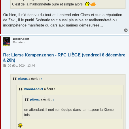
C'est de la malhonnêteté pure et simple alors !
Ou bien, il n’à rien vu du tout et il entend crier Claes et sur la réputation
de Zak , il le punit! Scénario tout aussi plausible et malhonnêteté ou
incompétence manifeste du gars aux narines démesurées...
BloodAddict
Donateur
Re: Lierse Kempenzonen - RFC LIÈGE (vendredi 6 décembre
à 20h)
M
09 déc. 2024, 13:46
e
s
s
pitoux
a écrit :
↑
a
g
e
BloodAddict
a écrit :
↑
pitoux
a écrit :
↑
en attendant, il met son équipe dans la m....pour la Xieme
fois