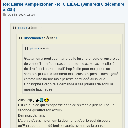
Re: Lierse Kempenzonen - RFC LIÈGE (vendredi 6 décembre
à 20h)
M
09 déc. 2024, 15:24
e
s
s
pitoux
a écrit :
↑
a
g
e
BloodAddict
a écrit :
↑
pitoux
a écrit :
↑
Gaetan en a peut etre marre de le lui dire encore et encore et
de voir qu'il ne réagit pas en adulte , l'excuse facile celle là
de dire "il est jeune et naif" trop facile pour moi, nous ne
sommes plus en d1amateur mais chez les pros. Claes a joué
comme une merde mais je reste persuadé aussi que
Christophe Grégoire a demandé a ses joueurs de sortir la
grande faucheuse
Allez svp
Est-ce que ce qui s'est passé dans ce rectangle justifie 1 seule
seconde qu'Atteri soit exclu?
Ben non. Jamais.
L'arbitre s'est simplement fait berner et c'est le seul discours
qu'Englebert aurait dû tenir, et
après
avoir revu la phase.