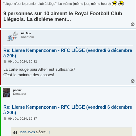
"Liège, c'est le premier club à Liège". Le même (même jour, même heure)
9 personnes sur 10 aiment le Royal Football Club
Liégeois. La dixième ment...
Air Jipé
Donateur
Re: Lierse Kempenzonen - RFC LIÈGE (vendredi 6 décembre
à 20h)
M
09 déc. 2024, 15:32
e
s
La carte rouge pour Atteri est suffisante?
s
C'est la moindre des choses!
a
g
e
pitoux
Donateur
Re: Lierse Kempenzonen - RFC LIÈGE (vendredi 6 décembre
à 20h)
M
09 déc. 2024, 15:37
e
s
s
Jean-Yves
a écrit :
↑
a