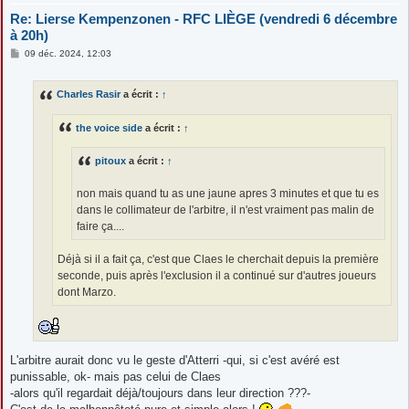
Re: Lierse Kempenzonen - RFC LIÈGE (vendredi 6 décembre
à 20h)
M
09 déc. 2024, 12:03
e
s
s
Charles Rasir
a écrit :
↑
a
g
e
the voice side
a écrit :
↑
pitoux
a écrit :
↑
non mais quand tu as une jaune apres 3 minutes et que tu es
dans le collimateur de l'arbitre, il n'est vraiment pas malin de
faire ça....
Déjà si il a fait ça, c'est que Claes le cherchait depuis la première
seconde, puis après l'exclusion il a continué sur d'autres joueurs
dont Marzo.
L'arbitre aurait donc vu le geste d'Atterri -qui, si c'est avéré est
punissable, ok- mais pas celui de Claes
-alors qu'il regardait déjà/toujours dans leur direction ???-