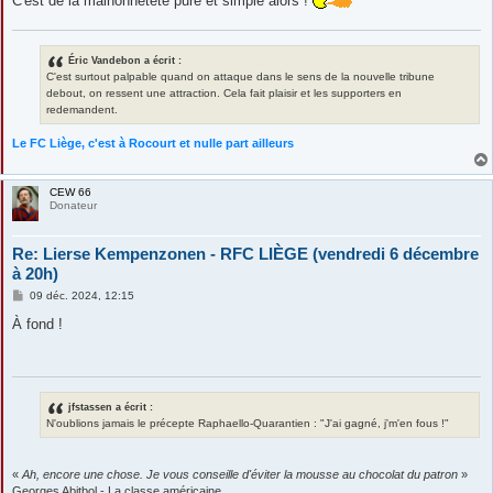
C'est de la malhonnêteté pure et simple alors !
Éric Vandebon a écrit :
C'est surtout palpable quand on attaque dans le sens de la nouvelle tribune
debout, on ressent une attraction. Cela fait plaisir et les supporters en
redemandent.
Le FC Liège, c'est à Rocourt et nulle part ailleurs
CEW 66
Donateur
Re: Lierse Kempenzonen - RFC LIÈGE (vendredi 6 décembre
à 20h)
M
09 déc. 2024, 12:15
e
s
À fond !
s
a
g
e
jfstassen a écrit :
N'oublions jamais le précepte Raphaello-Quarantien : "J'ai gagné, j'm'en fous !"
«
Ah, encore une chose. Je vous conseille d'éviter la mousse au chocolat du patron
»
Georges Abitbol - La classe américaine