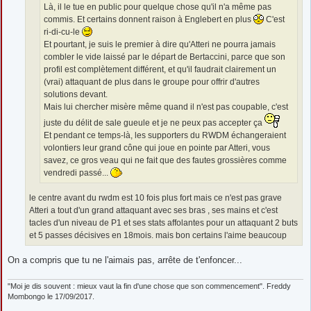
Là, il le tue en public pour quelque chose qu'il n'a même pas
commis. Et certains donnent raison à Englebert en plus
C'est
ri-di-cu-le
Et pourtant, je suis le premier à dire qu'Atteri ne pourra jamais
combler le vide laissé par le départ de Bertaccini, parce que son
profil est complètement différent, et qu'il faudrait clairement un
(vrai) attaquant de plus dans le groupe pour offrir d'autres
solutions devant.
Mais lui chercher misère même quand il n'est pas coupable, c'est
juste du délit de sale gueule et je ne peux pas accepter ça
Et pendant ce temps-là, les supporters du RWDM échangeraient
volontiers leur grand cône qui joue en pointe par Atteri, vous
savez, ce gros veau qui ne fait que des fautes grossières comme
vendredi passé...
le centre avant du rwdm est 10 fois plus fort mais ce n'est pas grave
Atteri a tout d'un grand attaquant avec ses bras , ses mains et c'est
tacles d'un niveau de P1 et ses stats affolantes pour un attaquant 2 buts
et 5 passes décisives en 18mois. mais bon certains l'aime beaucoup
On a compris que tu ne l'aimais pas, arrête de t'enfoncer...
"Moi je dis souvent : mieux vaut la fin d'une chose que son commencement". Freddy
Mombongo le 17/09/2017.