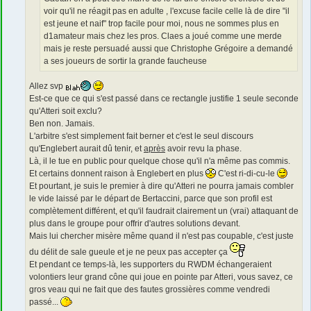
voir qu'il ne réagit pas en adulte , l'excuse facile celle là de dire "il
est jeune et naif" trop facile pour moi, nous ne sommes plus en
d1amateur mais chez les pros. Claes a joué comme une merde
mais je reste persuadé aussi que Christophe Grégoire a demandé
a ses joueurs de sortir la grande faucheuse
Allez svp
Est-ce que ce qui s'est passé dans ce rectangle justifie 1 seule seconde
qu'Atteri soit exclu?
Ben non. Jamais.
L'arbitre s'est simplement fait berner et c'est le seul discours
qu'Englebert aurait dû tenir, et
après
avoir revu la phase.
Là, il le tue en public pour quelque chose qu'il n'a même pas commis.
Et certains donnent raison à Englebert en plus
C'est ri-di-cu-le
Et pourtant, je suis le premier à dire qu'Atteri ne pourra jamais combler
le vide laissé par le départ de Bertaccini, parce que son profil est
complètement différent, et qu'il faudrait clairement un (vrai) attaquant de
plus dans le groupe pour offrir d'autres solutions devant.
Mais lui chercher misère même quand il n'est pas coupable, c'est juste
du délit de sale gueule et je ne peux pas accepter ça
Et pendant ce temps-là, les supporters du RWDM échangeraient
volontiers leur grand cône qui joue en pointe par Atteri, vous savez, ce
gros veau qui ne fait que des fautes grossières comme vendredi
passé...