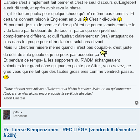
L'arbitre s'est simplement fait berner et c'est le seul discours qu'Englebert
aurait dû tenir, et
après
avoir revu la phase.
Là, il le tue en public pour quelque chose qu'il n'a même pas commis. Et
certains donnent raison à Englebert en plus
C'est ri-di-cu-le
Et pourtant, je suis le premier à dire qu'Atteri ne pourra jamais combler le
vide laissé par le départ de Bertaccini, parce que son profil est
complètement différent, et qu'il faudrait clairement un (vrai) attaquant de
plus dans le groupe pour offrir d'autres solutions devant.
Mais lui chercher misère même quand il n'est pas coupable, c'est juste
du délit de sale gueule et je ne peux pas accepter ça
Et pendant ce temps-là, les supporters du RWDM échangeraient
volontiers leur grand cône qui joue en pointe par Atteri, vous savez, ce
gros veau qui ne fait que des fautes grossières comme vendredi passé...
"Deux choses sont infinies : l’Univers et la bêtise humaine. Mais, en ce qui concerne
l’Univers, je n’en ai pas encore acquis la certitude absolue."
Albert Einstein
pitoux
Donateur
Re: Lierse Kempenzonen - RFC LIÈGE (vendredi 6 décembre
à 20h)