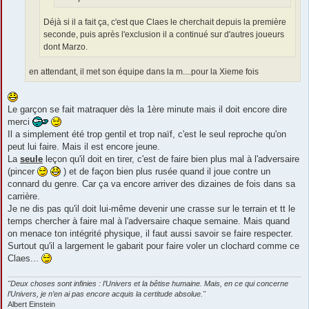
Déjà si il a fait ça, c'est que Claes le cherchait depuis la première
seconde, puis après l'exclusion il a continué sur d'autres joueurs
dont Marzo.
en attendant, il met son équipe dans la m....pour la Xieme fois
Le garçon se fait matraquer dès la 1ère minute mais il doit encore dire
merci
Il a simplement été trop gentil et trop naïf, c'est le seul reproche qu'on
peut lui faire. Mais il est encore jeune.
La
seule
leçon qu'il doit en tirer, c'est de faire bien plus mal à l'adversaire
(pincer
) et de façon bien plus rusée quand il joue contre un
connard du genre. Car ça va encore arriver des dizaines de fois dans sa
carrière.
Je ne dis pas qu'il doit lui-même devenir une crasse sur le terrain et tt le
temps chercher à faire mal à l'adversaire chaque semaine. Mais quand
on menace ton intégrité physique, il faut aussi savoir se faire respecter.
Surtout qu'il a largement le gabarit pour faire voler un clochard comme ce
Claes...
"Deux choses sont infinies : l’Univers et la bêtise humaine. Mais, en ce qui concerne
l’Univers, je n’en ai pas encore acquis la certitude absolue."
Albert Einstein