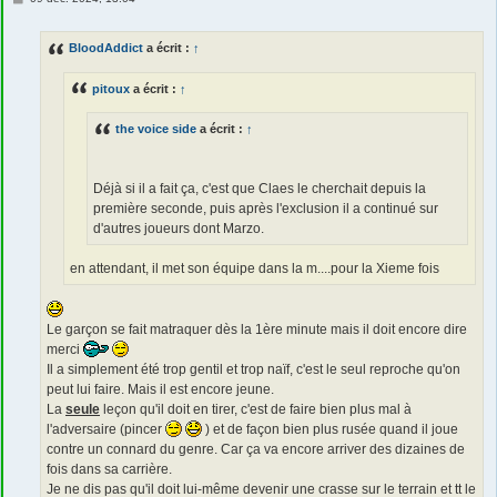
e
s
s
BloodAddict
a écrit :
↑
a
g
e
pitoux
a écrit :
↑
the voice side
a écrit :
↑
Déjà si il a fait ça, c'est que Claes le cherchait depuis la
première seconde, puis après l'exclusion il a continué sur
d'autres joueurs dont Marzo.
en attendant, il met son équipe dans la m....pour la Xieme fois
Le garçon se fait matraquer dès la 1ère minute mais il doit encore dire
merci
Il a simplement été trop gentil et trop naïf, c'est le seul reproche qu'on
peut lui faire. Mais il est encore jeune.
La
seule
leçon qu'il doit en tirer, c'est de faire bien plus mal à
l'adversaire (pincer
) et de façon bien plus rusée quand il joue
contre un connard du genre. Car ça va encore arriver des dizaines de
fois dans sa carrière.
Je ne dis pas qu'il doit lui-même devenir une crasse sur le terrain et tt le