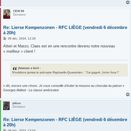
CEW 66
Donateur
Re: Lierse Kempenzonen - RFC LIÈGE (vendredi 6 décembre
à 20h)
M
09 déc. 2024, 12:26
e
s
Atteri et Marzo, Claes est en une rencontre devenu notre nouveau
s
« meilleur » client !
a
g
e
jfstassen a écrit :
N'oublions jamais le précepte Raphaello-Quarantien : "J'ai gagné, j'm'en fous !"
«
Ah, encore une chose. Je vous conseille d'éviter la mousse au chocolat du patron
»
Georges Abitbol - La classe américaine
pitoux
Donateur
Re: Lierse Kempenzonen - RFC LIÈGE (vendredi 6 décembre
à 20h)
M
09 déc. 2024, 13:04