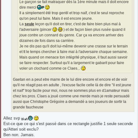
Le garçon se fait matraquer dès la 1ère minute mais il doit encore
dire merci
Il a simplement été trop gentil et trop naïf, c'est le seul reproche
qu'on peut lui faire. Mais il est encore jeune.
La
seule
leçon qu'il doit en tirer, c'est de faire bien plus mal à
l'adversaire (pincer
) et de façon bien plus rusée quand il
joue contre un connard du genre. Car ça va encore arriver des
dizaines de fois dans sa carrière.
Je ne dis pas qu'il doit lui-même devenir une crasse sur le terrain
et tt le temps chercher à faire mal à l'adversaire chaque semaine.
Mais quand on menace ton intégrité physique, il faut aussi savoir
se faire respecter. Surtout qu'il a largement le gabarit pour faire
voler un clochard comme ce Claes...
Gaetan en a peut etre marre de le lui dire encore et encore et de voir
qu'il ne réagit pas en adulte , l'excuse facile celle là de dire "il est jeune
et naif" trop facile pour moi, nous ne sommes plus en d1amateur mais
chez les pros. Claes a joué comme une merde mais je reste persuadé
aussi que Christophe Grégoire a demandé a ses joueurs de sortir la
grande faucheuse
Allez svp
Est-ce que ce qui s'est passé dans ce rectangle justifie 1 seule seconde
qu'Atteri soit exclu?
Ben non. Jamais.