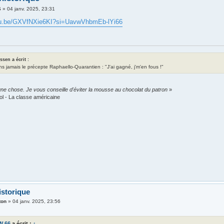
6
»
04 janv. 2025, 23:31
utu.be/GXVfNXie6KI?si=UavwVhbmEb-lYi66
assen a écrit :
ns jamais le précepte Raphaello-Quarantien : "J'ai gagné, j'm'en fous !"
ne chose. Je vous conseille d'éviter la mousse au chocolat du patron
»
ol - La classe américaine
istorique
ton
»
04 janv. 2025, 23:56
W 66
a écrit :
↑