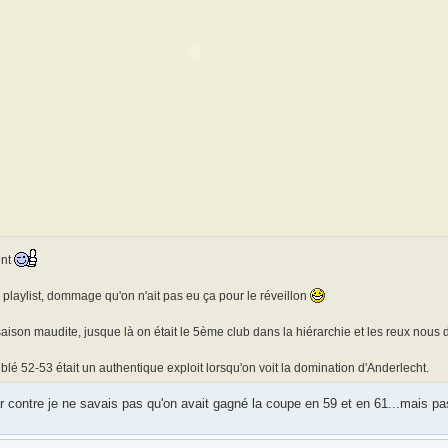
ent
playlist, dommage qu'on n'ait pas eu ça pour le réveillon
aison maudite, jusque là on était le 5ème club dans la hiérarchie et les reux nous 
lé 52-53 était un authentique exploit lorsqu'on voit la domination d'Anderlecht.
r contre je ne savais pas qu'on avait gagné la coupe en 59 et en 61...mais p