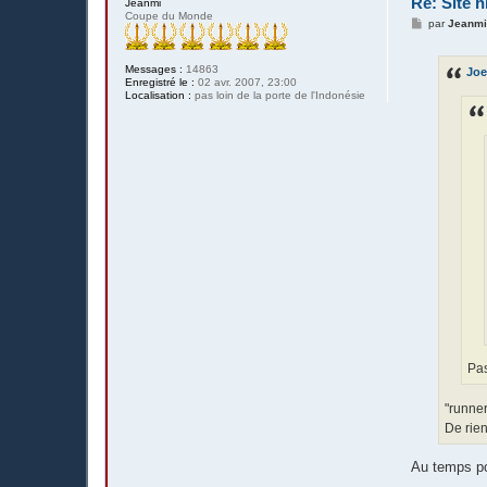
Re: Site h
Jeanmi
Coupe du Monde
M
par
Jeanm
e
s
s
Messages :
14863
Joe
a
Enregistré le :
02 avr. 2007, 23:00
g
Localisation :
pas loin de la porte de l'Indonésie
e
Pas
"runner
De rie
Au temps pou