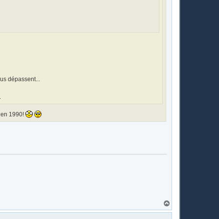
ous dépassent...
.
s en 1990!
H
a
u