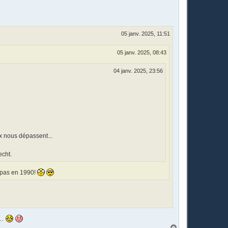
t
05 janv. 2025, 11:51
05 janv. 2025, 08:43
04 janv. 2025, 23:56
ux nous dépassent...
echt.
s pas en 1990!
..
H