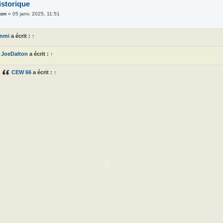
istorique
ton
»
05 janv. 2025, 11:51
anmi
a écrit :
↑
JoeDalton
a écrit :
↑
CEW 66
a écrit :
↑