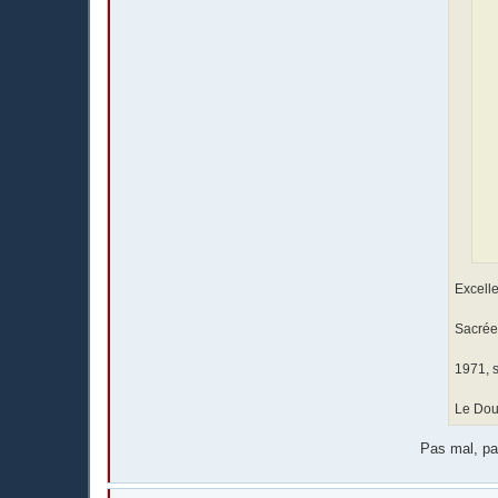
Excell
Sacrée 
1971, s
Le Doub
Pas mal, pa