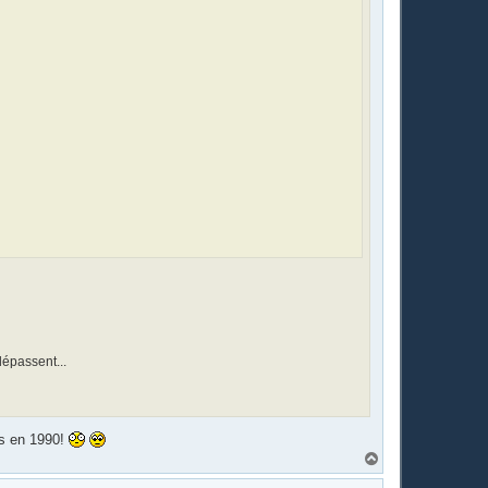
dépassent...
as en 1990!
H
a