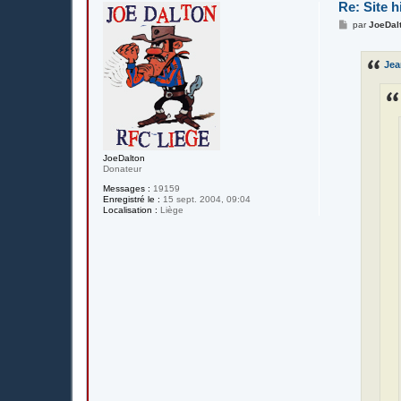
Re: Site h
M
par
JoeDal
e
s
s
Je
a
g
e
JoeDalton
Donateur
Messages :
19159
Enregistré le :
15 sept. 2004, 09:04
Localisation :
Liège