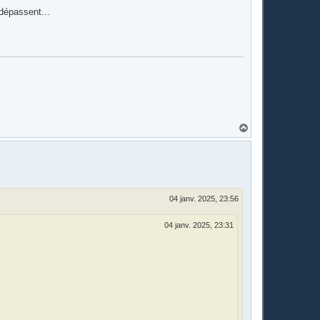
 dépassent...
H
a
u
t
04 janv. 2025, 23:56
04 janv. 2025, 23:31