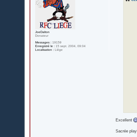
a
g
e
JoeDalton
Donateur
Messages :
19159
Enregistré le :
15 sept. 2004, 09:04
Localisation :
Liège
Excellent
Sacrée playl