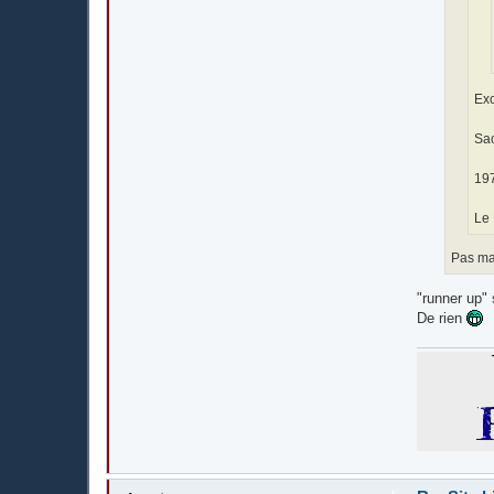
Exc
Sac
197
Le 
Pas mal
"runner up" 
De rien