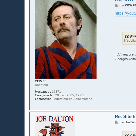
M
par
CEW 6
e
s
https://yo
s
a
g
e
jfst
N'oublio
«
Ah, encore u
Georges Abitb
CEW 66
Donateur
Messages :
17371
Enregistré le :
20 déc. 2005, 12:01
Localisation :
Adorateur de Saint Moréno
Re: Site h
M
par
JoeDal
e
s
s
CE