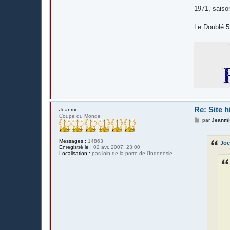
1971, saison
Le Doublé 52
Re: Site h
Jeanmi
Coupe du Monde
M
par
Jeanm
e
s
s
Messages :
14863
Joe
a
Enregistré le :
02 avr. 2007, 23:00
g
Localisation :
pas loin de la porte de l'Indonésie
e