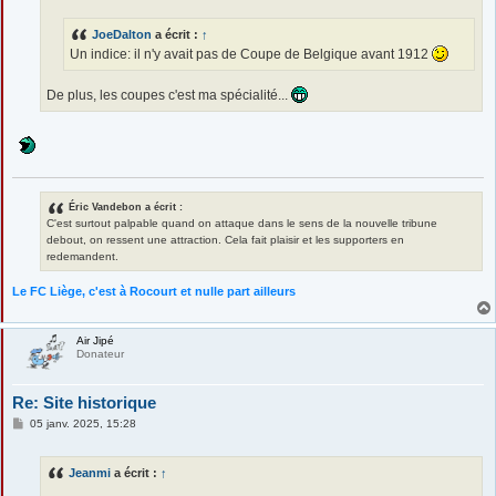
g
e
JoeDalton
a écrit :
↑
Un indice: il n'y avait pas de Coupe de Belgique avant 1912
De plus, les coupes c'est ma spécialité...
Éric Vandebon a écrit :
C'est surtout palpable quand on attaque dans le sens de la nouvelle tribune
debout, on ressent une attraction. Cela fait plaisir et les supporters en
redemandent.
Le FC Liège, c'est à Rocourt et nulle part ailleurs
Air Jipé
Donateur
Re: Site historique
M
05 janv. 2025, 15:28
e
s
s
Jeanmi
a écrit :
↑
a
g