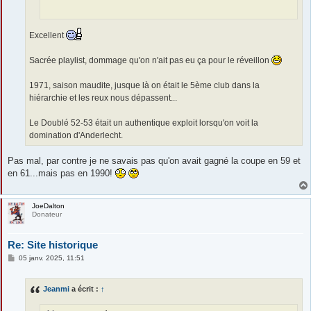
Excellent
Sacrée playlist, dommage qu'on n'ait pas eu ça pour le réveillon
1971, saison maudite, jusque là on était le 5ème club dans la
hiérarchie et les reux nous dépassent...
Le Doublé 52-53 était un authentique exploit lorsqu'on voit la
domination d'Anderlecht.
Pas mal, par contre je ne savais pas qu'on avait gagné la coupe en 59 et
en 61...mais pas en 1990!
JoeDalton
Donateur
Re: Site historique
M
05 janv. 2025, 11:51
e
s
s
Jeanmi
a écrit :
↑
a
g
e