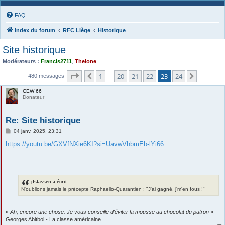
FAQ
Index du forum
RFC Liège
Historique
Site historique
Modérateurs :
Francis2711
,
Thelone
Page
23
sur
24
1
20
21
22
23
24
Précédente
Suivante
480 messages
…
CEW 66
Donateur
Re: Site historique
M
04 janv. 2025, 23:31
e
s
https://youtu.be/GXVfNXie6KI?si=UavwVhbmEb-lYi66
s
a
g
e
jfstassen a écrit :
N'oublions jamais le précepte Raphaello-Quarantien : "J'ai gagné, j'm'en fous !"
«
Ah, encore une chose. Je vous conseille d'éviter la mousse au chocolat du patron
»
Georges Abitbol - La classe américaine