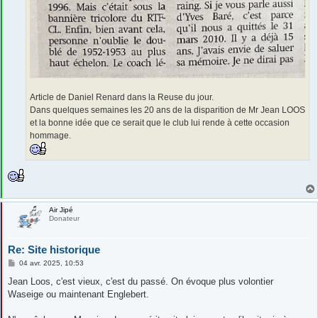
Article de Daniel Renard dans la Reuse du jour.
Dans quelques semaines les 20 ans de la disparition de Mr Jean LOOS
et la bonne idée que ce serait que le club lui rende à cette occasion
hommage.
Air Jipé
Donateur
Re: Site historique
M
04 avr. 2025, 10:53
e
s
Jean Loos, c'est vieux, c'est du passé. On évoque plus volontier
s
Waseige ou maintenant Englebert.
a
g
e