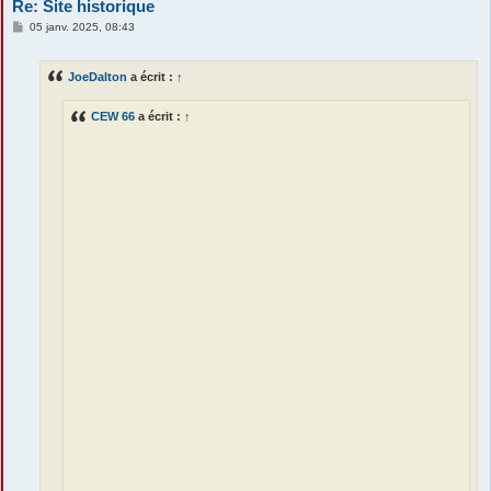
Re: Site historique
M
05 janv. 2025, 08:43
e
s
s
JoeDalton
a écrit :
↑
a
g
e
CEW 66
a écrit :
↑