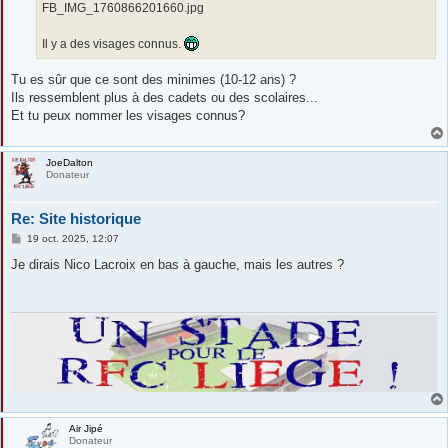
FB_IMG_1760866201660.jpg
Il y a des visages connus.
Tu es sûr que ce sont des minimes (10-12 ans) ?
Ils ressemblent plus à des cadets ou des scolaires...
Et tu peux nommer les visages connus?
JoeDalton
Donateur
Re: Site historique
M
19 oct. 2025, 12:07
e
s
Je dirais Nico Lacroix en bas à gauche, mais les autres ?
s
a
g
e
Air Jipé
Donateur