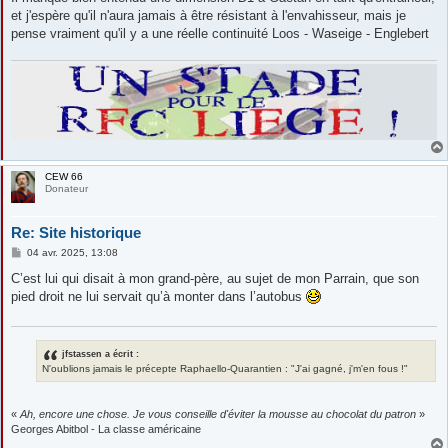
et j'espère qu'il n'aura jamais à être résistant à l'envahisseur, mais je
pense vraiment qu'il y a une réelle continuité Loos - Waseige - Englebert
CEW 66
Donateur
Re: Site historique
M
04 avr. 2025, 13:08
e
s
C’est lui qui disait à mon grand-père, au sujet de mon Parrain, que son
s
pied droit ne lui servait qu’à monter dans l’autobus
a
g
e
jfstassen a écrit :
N'oublions jamais le précepte Raphaello-Quarantien : "J'ai gagné, j'm'en fous !"
«
Ah, encore une chose. Je vous conseille d'éviter la mousse au chocolat du patron
»
Georges Abitbol - La classe américaine