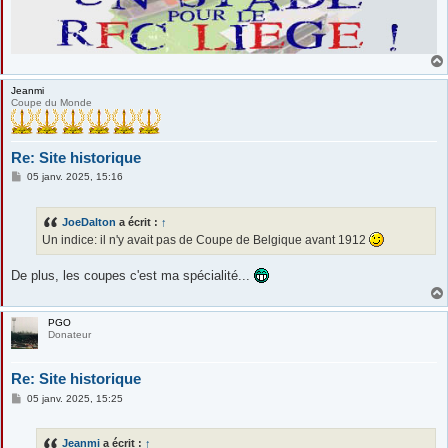
Jeanmi
Coupe du Monde
Re: Site historique
M
05 janv. 2025, 15:16
e
s
s
JoeDalton
a écrit :
↑
a
g
Un indice: il n'y avait pas de Coupe de Belgique avant 1912
e
De plus, les coupes c'est ma spécialité...
PGO
Donateur
Re: Site historique
M
05 janv. 2025, 15:25
e
s
s
Jeanmi
a écrit :
↑
a