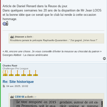
Article de Daniel Renard dans la Reuse du jour.
Dans quelques semaines les 20 ans de la disparition de Mr Jean LOOS
et la bonne idée que ce serait que le club lui rende à cette occasion
hommage.
jfstassen a écrit :
N'oublions jamais le précepte Raphaello-Quarantien : "J'ai gagné, j'm'en fous !"
«
Ah, encore une chose. Je vous conseille d'éviter la mousse au chocolat du patron
»
Georges Abitbol - La classe américaine
Charles Rasir
Challenger Pro League
Re: Site historique
M
04 avr. 2025, 10:02
e
s
s
CEW 66
a écrit :
↑
a
g
e