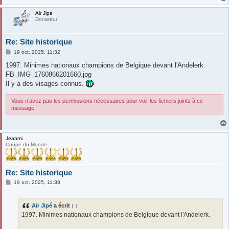
Air Jipé
Donateur
Re: Site historique
M
19 oct. 2025, 11:32
e
s
1997. Minimes nationaux champions de Belgique devant l'Andelerk.
s
FB_IMG_1760866201660.jpg
a
g
Il y a des visages connus.
e
Vous n’avez pas les permissions nécessaires pour voir les fichiers joints à ce
message.
Jeanmi
Coupe du Monde
Re: Site historique
M
19 oct. 2025, 11:38
e
s
s
Air Jipé
a écrit :
↑
a
g
1997. Minimes nationaux champions de Belgique devant l'Andelerk.
e