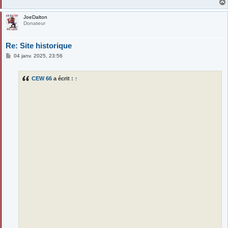
JoeDalton
Donateur
Re: Site historique
M
04 janv. 2025, 23:56
e
s
s
CEW 66
a écrit :
↑
a
g
e