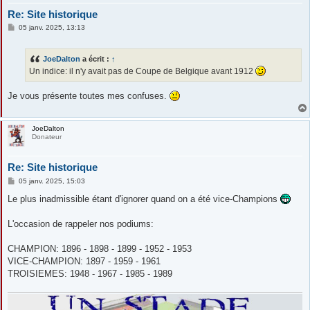
Re: Site historique
M
05 janv. 2025, 13:13
e
s
s
JoeDalton
a écrit :
↑
a
g
Un indice: il n'y avait pas de Coupe de Belgique avant 1912
e
Je vous présente toutes mes confuses.
JoeDalton
Donateur
Re: Site historique
M
05 janv. 2025, 15:03
e
s
Le plus inadmissible étant d'ignorer quand on a été vice-Champions
s
a
g
L'occasion de rappeler nos podiums:
e
CHAMPION: 1896 - 1898 - 1899 - 1952 - 1953
VICE-CHAMPION: 1897 - 1959 - 1961
TROISIEMES: 1948 - 1967 - 1985 - 1989