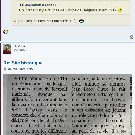
e
JoeDalton
a écrit :
↑
Un indice: il n'y avait pas de Coupe de Belgique avant 1912
De plus, les coupes c'est ma spécialité...
CEW 66
Donateur
Re: Site historique
M
04 avr. 2025, 09:22
e
s
s
a
g
e