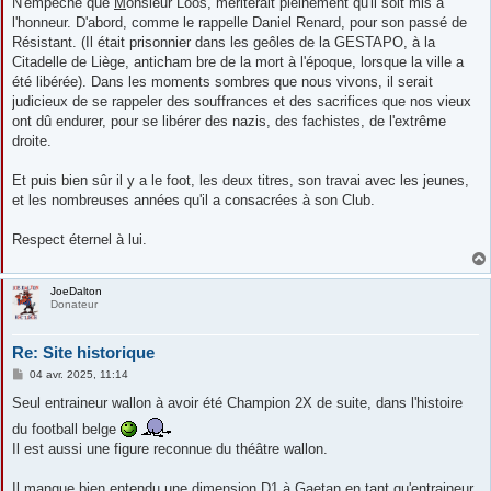
N'empêche que
M
onsieur Loos, mériterait pleinement qu'il soit mis à
l'honneur. D'abord, comme le rappelle Daniel Renard, pour son passé de
Résistant. (Il était prisonnier dans les geôles de la GESTAPO, à la
Citadelle de Liège, anticham bre de la mort à l'époque, lorsque la ville a
été libérée). Dans les moments sombres que nous vivons, il serait
judicieux de se rappeler des souffrances et des sacrifices que nos vieux
ont dû endurer, pour se libérer des nazis, des fachistes, de l'extrême
droite.
Et puis bien sûr il y a le foot, les deux titres, son travai avec les jeunes,
et les nombreuses années qu'il a consacrées à son Club.
Respect éternel à lui.
JoeDalton
Donateur
Re: Site historique
M
04 avr. 2025, 11:14
e
s
Seul entraineur wallon à avoir été Champion 2X de suite, dans l'histoire
s
a
du football belge
g
Il est aussi une figure reconnue du théâtre wallon.
e
Il manque bien entendu une dimension D1 à Gaetan en tant qu'entraineur,