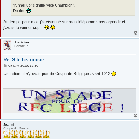
"runner up" signifie "vice Champion".
De rien
Au temps pour moi, j'ai visionné sur mon téléphone sans agrandir et
j'avais lu winner cup...
JoeDalton
Donateur
Re: Site historique
M
05 janv. 2025, 12:30
e
s
Un indice: il n'y avait pas de Coupe de Belgique avant 1912
s
a
g
e
Jeanmi
Coupe du Monde