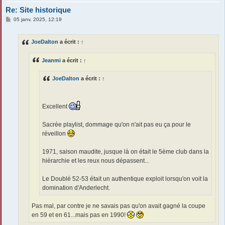
Re: Site historique
M
05 janv. 2025, 12:19
e
s
s
JoeDalton
a écrit :
↑
a
g
e
Jeanmi
a écrit :
↑
JoeDalton
a écrit :
↑
Excellent
Sacrée playlist, dommage qu'on n'ait pas eu ça pour le
réveillon
1971, saison maudite, jusque là on était le 5ème club dans la
hiérarchie et les reux nous dépassent...
Le Doublé 52-53 était un authentique exploit lorsqu'on voit la
domination d'Anderlecht.
Pas mal, par contre je ne savais pas qu'on avait gagné la coupe
en 59 et en 61...mais pas en 1990!