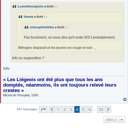
s
Luxembourgeois
a écrit :
↑
a
g
e
thema
a écrit :
↑
onecupfivetitles
a écrit :
↑
Pas forcément, on nous dira qu'il reste l'EDJ probablement.
Wihogne disparait et les jeunes en rouge et noir ...
Info ou supposition ?
Info
« Les Liégeois ont été plus que tous les ans
domptés, néanmoins, ils ont toujours relevé leurs
crestes »
Michel de l’Hospital, 1558.
Page
4
sur
33
1
2
3
4
5
6
33
Précédente
Suivante
647 messages
…
Aller à