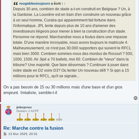
s
rougebleutoujours
a écrit :
↑
a
g
Depuis 30 ans, combien de stade a-t-on construit en Belgique ? Un, à
e
la Gantoise. La Louvière est en train d'en construire un nouveau grâce
à un seul homme, Curaba qui apparemment fait fortune dans
l'informatique. JPL tente depuis plus de 10 ans d'amener des
investisseurs liégeois pour mener à bien la construction d'un stade.
Personne ne répond. Marchandise nous a foutus dans une impasse
totale. D'une manière incroyable, nous avons toujours le matricule 4.
Malheureusement, ce n'est pas 30.000 supporters qui suivent le RFCL
mais bien 3000. Combien sommes-nous des mordus de Rocourt ? 500,
1000, 1500. Air Jipé a 70 ballets, moi 60. Combien de "vieux" dans la
tribune? Une majorité. Que faire désormais ? Continuer à jouer dans
notre stade en D2 voire D3? Ou tenter Un nouveau défi ? Si qqn a 15
millions pour le RFCL, qu'il se signale...
On a pas besoin de 15 ou 30 millions mais d'une base et d'un gros
emprunt. Irréaliste, semble-t-il
jimbojones
Division 2 ACFF
Re: Marche contre la fusion
M
13 févr. 2025, 20:31
e