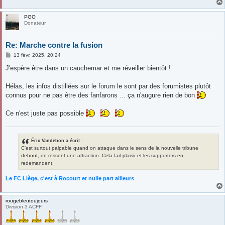
PGO
Donateur
Re: Marche contre la fusion
M
13 févr. 2025, 20:24
e
s
J'espère être dans un cauchemar et me réveiller bientôt !
s
a
g
Hélas, les infos distillées sur le forum le sont par des forumistes plutôt
e
connus pour ne pas être des fanfarons ... ça n'augure rien de bon
Ce n'est juste pas possible
Éric Vandebon a écrit :
C'est surtout palpable quand on attaque dans le sens de la nouvelle tribune
debout, on ressent une attraction. Cela fait plaisir et les supporters en
redemandent.
Le FC Liège, c'est à Rocourt et nulle part ailleurs
rougebleutoujours
Division 3 ACFF