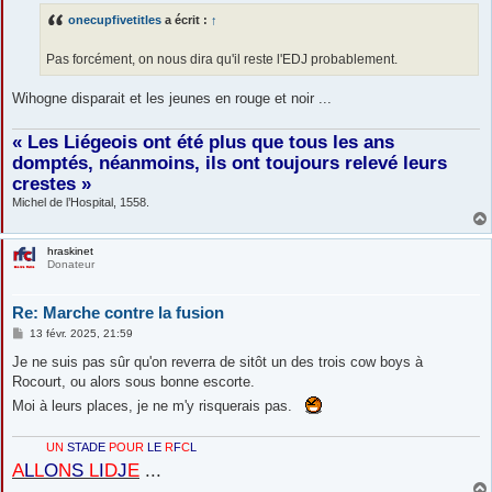
s
onecupfivetitles
a écrit :
↑
a
g
e
Pas forcément, on nous dira qu'il reste l'EDJ probablement.
Wihogne disparait et les jeunes en rouge et noir ...
« Les Liégeois ont été plus que tous les ans
domptés, néanmoins, ils ont toujours relevé leurs
crestes »
Michel de l’Hospital, 1558.
hraskinet
Donateur
Re: Marche contre la fusion
M
13 févr. 2025, 21:59
e
s
Je ne suis pas sûr qu'on reverra de sitôt un des trois cow boys à
s
Rocourt, ou alors sous bonne escorte.
a
g
Moi à leurs places, je ne m'y risquerais pas.
e
UN
STADE
POUR
LE
R
F
C
L
A
L
L
O
N
S
L
I
D
J
E
...