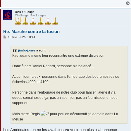
Bleu et Rouge
Challenger Pro League
Re: Marche contre la fusion
M
13 févr. 2025, 20:44
e
s
s
jimbojones
a écrit :
↑
a
g
Faut quand même leur reconnaître une extrême discrétion
e
Donc à part Daniel Renard, personne n'a balancé...
Aucun journaleux, personne dans l'entourage des bourgmestres ou
échevins 4000 et 4100
Personne dans l'entourage de notre club pour lancer l'alerte il y a
qques semaines de ça, pas un sponsor, pas un fournisseur un peu
supporter.
Mais merci Regis
pour peu on découvrait ça demain dans La
Meuse
Les Américains, on ne les avait pas vu venir non plus. paf annonce