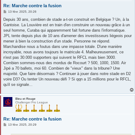
Re: Marche contre la fusion
M
13 févr. 2025, 20:26
e
s
Depuis 30 ans, combien de stade a-t-on construit en Belgique ? Un, à la
s
Gantoise. La Louvière est en train d'en construire un nouveau grâce à un
a
g
seul homme, Curaba qui apparemment fait fortune dans l'informatique.
e
JPL tente depuis plus de 10 ans d'amener des investisseurs liégeois pour
mener à bien la construction d'un stade. Personne ne répond.
Marchandise nous a foutus dans une impasse totale. D'une manière
incroyable, nous avons toujours le matricule 4. Malheureusement, ce
n'est pas 30.000 supporters qui suivent le RFCL mais bien 3000.
Combien sommes-nous des mordus de Rocourt ? 500, 1000, 1500. Air
Jipé a 70 ballets, moi 60. Combien de "vieux" dans la tribune? Une
majorité. Que faire désormais ? Continuer à jouer dans notre stade en D2
voire D3? Ou tenter Un nouveau défi ? Si qqn a 15 millions pour le RFCL,
qu'il se signale...
Bleu et Rouge
Challenger Pro League
Re: Marche contre la fusion
M
13 févr. 2025, 20:29
e
s