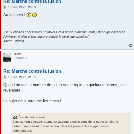
Re: Marche contre la fusion
M
13 févr. 2025, 20:59
e
s
Au secours !
s
a
g
e
"Deux choses sont infinies : l’Univers et la bêtise humaine. Mais, en ce qui concerne
l’Univers, je n’en ai pas encore acquis la certitude absolue."
Albert Einstein
PGO
Donateur
Re: Marche contre la fusion
M
13 févr. 2025, 21:06
e
s
Quand on voit le nombre de posts sur le topic en quelques heures, c'est
s
révélateur !
a
g
e
Le sujet nous retourne les tripes !
Éric Vandebon a écrit :
C'est surtout palpable quand on attaque dans le sens de la nouvelle tribune
debout, on ressent une attraction. Cela fait plaisir et les supporters en
redemandent.