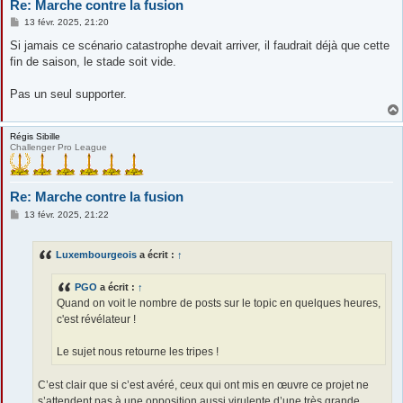
Re: Marche contre la fusion
M
13 févr. 2025, 21:20
e
s
Si jamais ce scénario catastrophe devait arriver, il faudrait déjà que cette
s
fin de saison, le stade soit vide.
a
g
e
Pas un seul supporter.
Régis Sibille
Challenger Pro League
Re: Marche contre la fusion
M
13 févr. 2025, 21:22
e
s
s
Luxembourgeois
a écrit :
↑
a
g
e
PGO
a écrit :
↑
Quand on voit le nombre de posts sur le topic en quelques heures,
c'est révélateur !
Le sujet nous retourne les tripes !
C’est clair que si c’est avéré, ceux qui ont mis en œuvre ce projet ne
s’attendent pas à une opposition aussi virulente d’une très grande