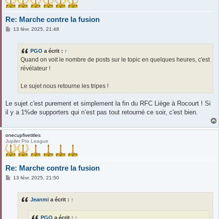
Re: Marche contre la fusion
M
13 févr. 2025, 21:48
e
s
s
PGO
a écrit :
↑
a
g
Quand on voit le nombre de posts sur le topic en quelques heures, c'est
e
révélateur !
Le sujet nous retourne les tripes !
Le sujet c'est purement et simplement la fin du RFC Liège à Rocourt ! Si
il y a 1%de supporters qui n’est pas tout retourné ce soir, c'est bien.
onecupfivetitles
Jupiler Pro League
Re: Marche contre la fusion
M
13 févr. 2025, 21:50
e
s
s
Jeanmi
a écrit :
↑
a
g
e
PGO
a écrit :
↑