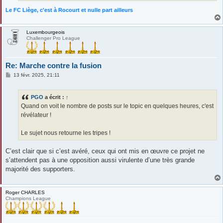
Le FC Liège, c'est à Rocourt et nulle part ailleurs
Luxembourgeois
Challenger Pro League
Re: Marche contre la fusion
M
13 févr. 2025, 21:11
e
s
s
PGO
a écrit :
↑
a
g
Quand on voit le nombre de posts sur le topic en quelques heures, c'est
e
révélateur !
Le sujet nous retourne les tripes !
C’est clair que si c’est avéré, ceux qui ont mis en œuvre ce projet ne
s’attendent pas à une opposition aussi virulente d’une très grande
majorité des supporters.
Roger CHARLES
Champions League