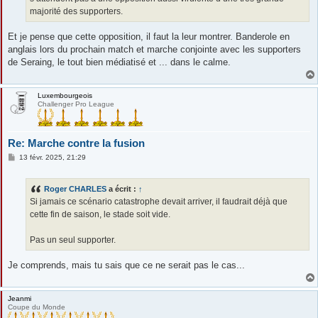
majorité des supporters.
Et je pense que cette opposition, il faut la leur montrer. Banderole en
anglais lors du prochain match et marche conjointe avec les supporters
de Seraing, le tout bien médiatisé et ... dans le calme.
Luxembourgeois
Challenger Pro League
Re: Marche contre la fusion
M
13 févr. 2025, 21:29
e
s
s
Roger CHARLES
a écrit :
↑
a
g
Si jamais ce scénario catastrophe devait arriver, il faudrait déjà que
e
cette fin de saison, le stade soit vide.
Pas un seul supporter.
Je comprends, mais tu sais que ce ne serait pas le cas...
Jeanmi
Coupe du Monde