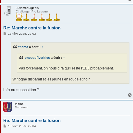
Luxembourgeois
Challenger Pro League
Re: Marche contre la fusion
M
13 févr. 2025, 22:03
e
s
s
thema
a écrit :
↑
a
g
e
onecupfivetitles
a écrit :
↑
Pas forcément, on nous dira qu'il reste l'EDJ probablement.
Wihogne disparait et les jeunes en rouge et noir ...
Info ou supposition ?
thema
Donateur
Re: Marche contre la fusion
M
13 févr. 2025, 22:04
e
s