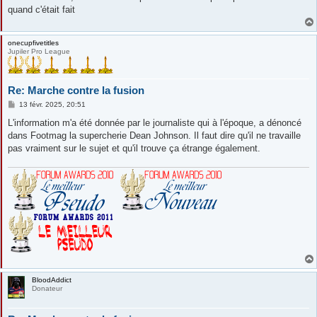
quand c'était fait
onecupfivetitles
Jupiler Pro League
Re: Marche contre la fusion
M
13 févr. 2025, 20:51
e
s
L'information m'a été donnée par le journaliste qui à l'époque, a dénoncé
s
dans Footmag la supercherie Dean Johnson. Il faut dire qu'il ne travaille
a
g
pas vraiment sur le sujet et qu'il trouve ça étrange également.
e
BloodAddict
Donateur