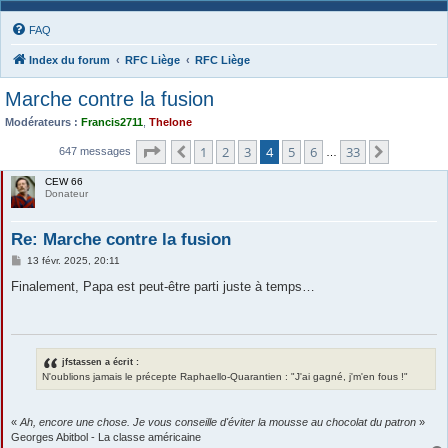
FAQ
Index du forum
RFC Liège
RFC Liège
Marche contre la fusion
Modérateurs :
Francis2711
,
Thelone
Page
4
sur
33
1
2
3
4
5
6
33
Précédente
Suivante
647 messages
…
CEW 66
Donateur
Re: Marche contre la fusion
M
13 févr. 2025, 20:11
e
s
Finalement, Papa est peut-être parti juste à temps…
s
a
g
e
jfstassen a écrit :
N'oublions jamais le précepte Raphaello-Quarantien : "J'ai gagné, j'm'en fous !"
«
Ah, encore une chose. Je vous conseille d'éviter la mousse au chocolat du patron
»
Georges Abitbol - La classe américaine