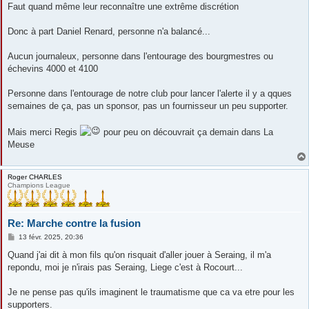
s
Faut quand même leur reconnaître une extrême discrétion
s
a
g
Donc à part Daniel Renard, personne n'a balancé...
e
Aucun journaleux, personne dans l'entourage des bourgmestres ou
échevins 4000 et 4100
Personne dans l'entourage de notre club pour lancer l'alerte il y a qques
semaines de ça, pas un sponsor, pas un fournisseur un peu supporter.
Mais merci Regis
pour peu on découvrait ça demain dans La
Meuse
Roger CHARLES
Champions League
Re: Marche contre la fusion
M
13 févr. 2025, 20:36
e
s
Quand j'ai dit à mon fils qu'on risquait d'aller jouer à Seraing, il m'a
s
repondu, moi je n'irais pas Seraing, Liege c'est à Rocourt...
a
g
e
Je ne pense pas qu'ils imaginent le traumatisme que ca va etre pour les
supporters.