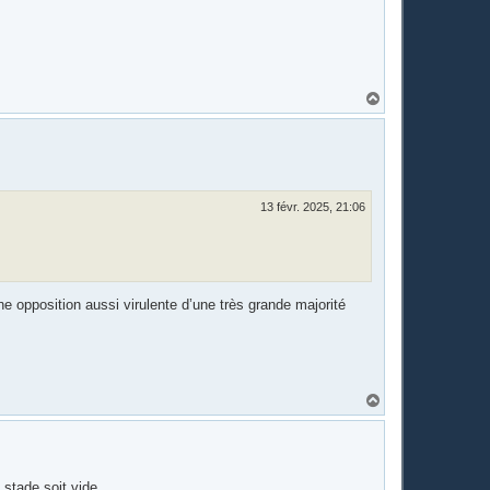
H
a
u
t
13 févr. 2025, 21:06
ne opposition aussi virulente d’une très grande majorité
H
a
u
t
 stade soit vide.