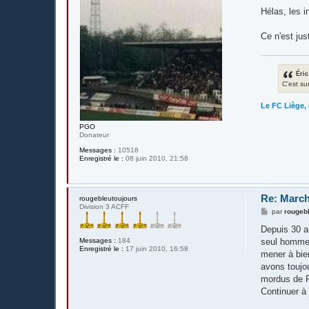
a
g
Hélas, les i
e
Ce n'est ju
Éric
C'est su
Le FC Liège, 
PGO
Donateur
Messages :
10518
Enregistré le :
08 juin 2010, 21:58
Re: March
rougebleutoujours
Division 3 ACFF
M
par
rougeb
e
s
Depuis 30 a
s
Messages :
184
seul homme,
a
Enregistré le :
17 juin 2010, 16:58
g
mener à bie
e
avons toujo
mordus de R
Continuer à 