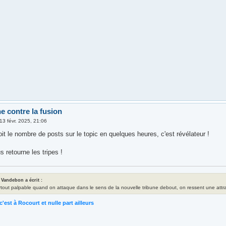
e contre la fusion
13 févr. 2025, 21:06
t le nombre de posts sur le topic en quelques heures, c'est révélateur !
s retourne les tripes !
 Vandebon a écrit :
rtout palpable quand on attaque dans le sens de la nouvelle tribune debout, on ressent une attrac
c'est à Rocourt et nulle part ailleurs