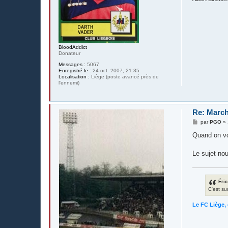
BloodAddict
Donateur
Messages :
5067
Enregistré le :
24 oct. 2007, 21:35
Localisation :
Liège (poste avancé près de
l'ennemi)
Re: March
M
par
PGO
»
e
s
Quand on voi
s
a
g
Le sujet nou
e
Éric
C'est su
Le FC Liège, 