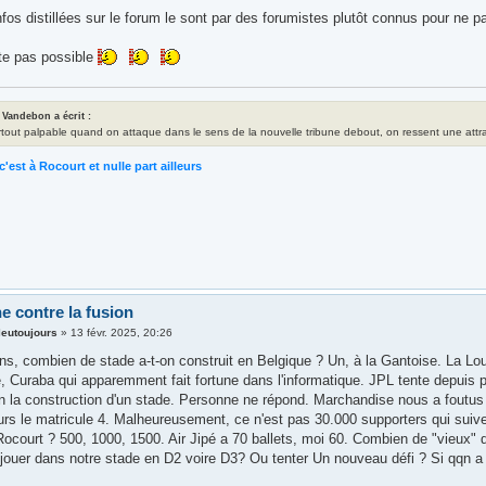
nfos distillées sur le forum le sont par des forumistes plutôt connus pour ne p
ste pas possible
 Vandebon a écrit :
rtout palpable quand on attaque dans le sens de la nouvelle tribune debout, on ressent une attrac
c'est à Rocourt et nulle part ailleurs
e contre la fusion
leutoujours
»
13 févr. 2025, 20:26
ns, combien de stade a-t-on construit en Belgique ? Un, à la Gantoise. La Lou
 Curaba qui apparemment fait fortune dans l'informatique. JPL tente depuis p
n la construction d'un stade. Personne ne répond. Marchandise nous a foutus
urs le matricule 4. Malheureusement, ce n'est pas 30.000 supporters qui s
ocourt ? 500, 1000, 1500. Air Jipé a 70 ballets, moi 60. Combien de "vieux" 
jouer dans notre stade en D2 voire D3? Ou tenter Un nouveau défi ? Si qqn a 1