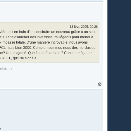
a
u
t
13 févr. 2025, 20:26
ière est en train d'en construire un nouveau grâce à un seul
de 10 ans d'amener des investisseurs liégeois pour mener à
e impasse totale. D'une manière incroyable, nous avons
 le RFCL mais bien 3000. Combien sommes-nous des mordus de
une? Une majorité. Que faire désormais ? Continuer à jouer
RFCL, qu'il se signale...
ble-t-il
H
a
u
t
0