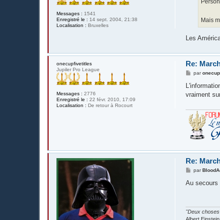
Personn
Messages :
1541
Enregistré le :
14 sept. 2004, 21:38
Mais m
Localisation :
Bruxelles
Les Américai
Re: March
onecupfivetitles
Jupiler Pro League
M
par
onecupf
e
s
L'informatio
s
Messages :
2776
vraiment sur
a
Enregistré le :
22 févr. 2010, 17:09
g
Localisation :
De retour à Rocourt
e
Re: March
M
par
BloodA
e
s
Au secours
s
a
g
e
"Deux choses s
Albert Einstein