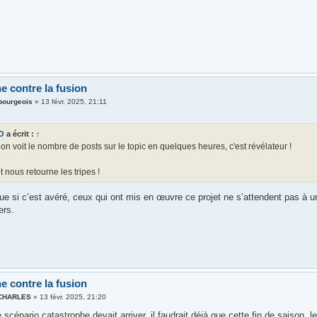
e contre la fusion
ourgeois
»
13 févr. 2025, 21:11
O
a écrit :
↑
n voit le nombre de posts sur le topic en quelques heures, c'est révélateur !
t nous retourne les tripes !
que si c’est avéré, ceux qui ont mis en œuvre ce projet ne s’attendent pas à u
ers.
e contre la fusion
 CHARLES
»
13 févr. 2025, 21:20
 scénario catastrophe devait arriver, il faudrait déjà que cette fin de saison, le