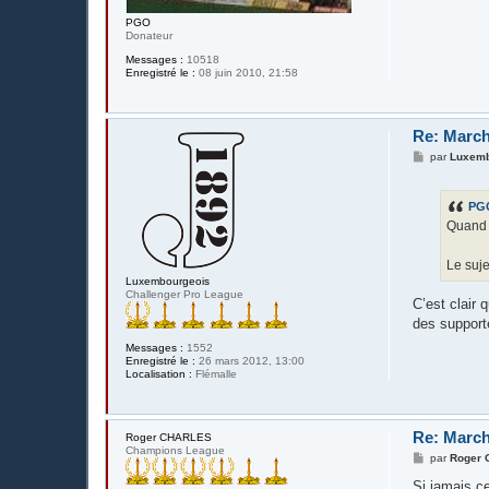
PGO
Donateur
Messages :
10518
Enregistré le :
08 juin 2010, 21:58
Re: March
M
par
Luxemb
e
s
s
PG
a
g
Quand o
e
Le suje
Luxembourgeois
Challenger Pro League
C’est clair 
des support
Messages :
1552
Enregistré le :
26 mars 2012, 13:00
Localisation :
Flémalle
Re: March
Roger CHARLES
Champions League
M
par
Roger
e
s
Si jamais ce