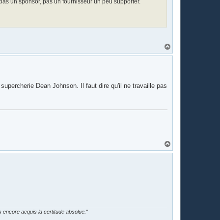
 pas un sponsor, pas un fournisseur un peu supporter.
H
a
u
t
upercherie Dean Johnson. Il faut dire qu'il ne travaille pas
H
a
u
t
as encore acquis la certitude absolue."