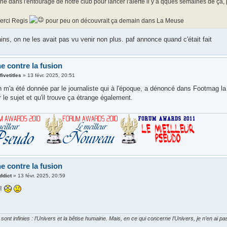
e dans l'entourage de notre club pour lancer l'alerte il y a qques semaines de ça,
erci Regis
pour peu on découvrait ça demain dans La Meuse
ns, on ne les avait pas vu venir non plus. paf annonce quand c'était fait
e contre la fusion
ivetitles
»
13 févr. 2025, 20:51
n m'a été donnée par le journaliste qui à l'époque, a dénoncé dans Footmag la s
 le sujet et qu'il trouve ça étrange également.
e contre la fusion
ddict
»
13 févr. 2025, 20:59
 !
ont infinies : l’Univers et la bêtise humaine. Mais, en ce qui concerne l’Univers, je n’en ai p