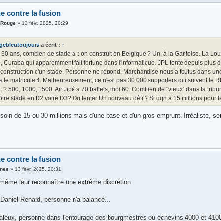
e contre la fusion
t Rouge
»
13 févr. 2025, 20:29
gebleutoujours
a écrit :
↑
30 ans, combien de stade a-t-on construit en Belgique ? Un, à la Gantoise. La Louv
 Curaba qui apparemment fait fortune dans l'informatique. JPL tente depuis plus 
a construction d'un stade. Personne ne répond. Marchandise nous a foutus dans un
rs le matricule 4. Malheureusement, ce n'est pas 30.000 supporters qui suivent
 ? 500, 1000, 1500. Air Jipé a 70 ballets, moi 60. Combien de "vieux" dans la trib
tre stade en D2 voire D3? Ou tenter Un nouveau défi ? Si qqn a 15 millions pour le 
oin de 15 ou 30 millions mais d'une base et d'un gros emprunt. Irréaliste, sem
e contre la fusion
ones
»
13 févr. 2025, 20:31
même leur reconnaître une extrême discrétion
 Daniel Renard, personne n'a balancé...
aleux, personne dans l'entourage des bourgmestres ou échevins 4000 et 410