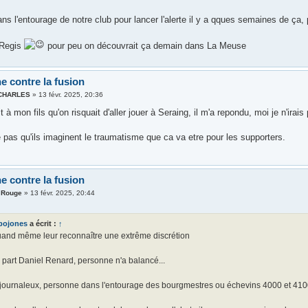
s l'entourage de notre club pour lancer l'alerte il y a qques semaines de ça,
 Regis
pour peu on découvrait ça demain dans La Meuse
e contre la fusion
 CHARLES
»
13 févr. 2025, 20:36
it à mon fils qu'on risquait d'aller jouer à Seraing, il m'a repondu, moi je n'irai
 pas qu'ils imaginent le traumatisme que ca va etre pour les supporters.
e contre la fusion
t Rouge
»
13 févr. 2025, 20:44
bojones
a écrit :
↑
uand même leur reconnaître une extrême discrétion
 part Daniel Renard, personne n'a balancé...
journaleux, personne dans l'entourage des bourgmestres ou échevins 4000 et 41