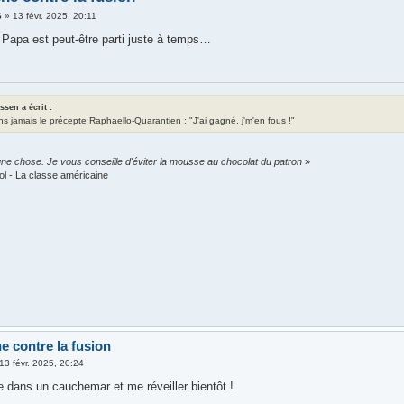
6
»
13 févr. 2025, 20:11
 Papa est peut-être parti juste à temps…
assen a écrit :
ns jamais le précepte Raphaello-Quarantien : "J'ai gagné, j'm'en fous !"
ne chose. Je vous conseille d'éviter la mousse au chocolat du patron
»
ol - La classe américaine
e contre la fusion
13 févr. 2025, 20:24
e dans un cauchemar et me réveiller bientôt !