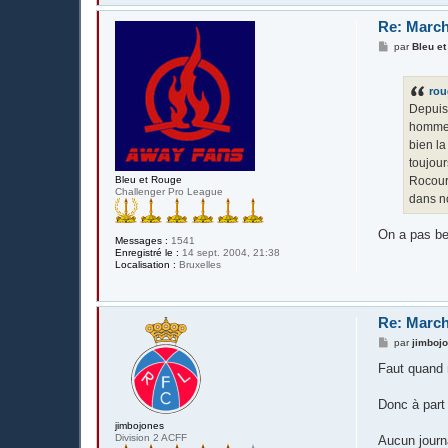
Re: March
M
par
Bleu e
e
s
s
rou
a
g
Depuis 
e
homme,
bien l
toujou
Rocourt
Bleu et Rouge
Challenger Pro League
dans no
On a pas bes
Messages :
1541
Enregistré le :
14 sept. 2004, 21:38
Localisation :
Bruxelles
Re: March
M
par
jimboj
e
s
Faut quand 
s
a
g
Donc à part
e
jimbojones
Division 2 ACFF
Aucun journ