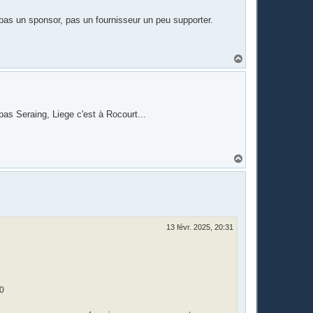
 pas un sponsor, pas un fournisseur un peu supporter.
H
a
u
t
s pas Seraing, Liege c'est à Rocourt...
H
a
u
t
13 févr. 2025, 20:31
00