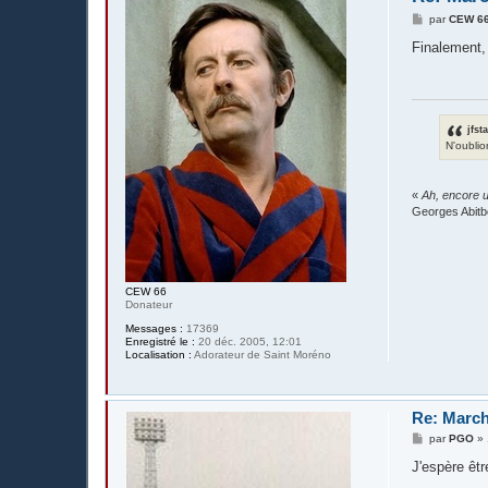
M
par
CEW 6
e
s
Finalement,
s
a
g
e
jfst
N'oublio
«
Ah, encore u
Georges Abitb
CEW 66
Donateur
Messages :
17369
Enregistré le :
20 déc. 2005, 12:01
Localisation :
Adorateur de Saint Moréno
Re: March
M
par
PGO
»
e
s
J'espère êtr
s