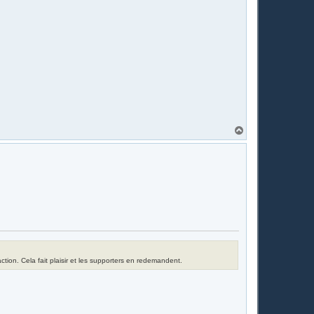
H
a
u
t
tion. Cela fait plaisir et les supporters en redemandent.