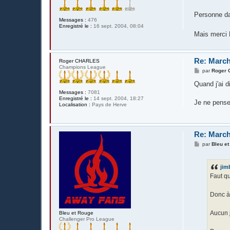
Personne dan
Messages :
476
Enregistré le :
16 sept. 2004, 08:04
Mais merci
Re: March
Roger CHARLES
Champions League
M
par
Roger
e
s
Quand j'ai d
s
Messages :
7081
a
Enregistré le :
14 sept. 2004, 18:27
g
Je ne pense
Localisation :
Pays de Herve
e
Re: March
M
par
Bleu e
e
s
s
jim
a
g
Faut q
e
Donc à
Aucun 
Bleu et Rouge
Challenger Pro League