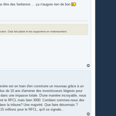
as être des fanfarons ... ça n'augure rien de bon
tion. Cela fait plaisir et les supporters en redemandent.
H
a
u
t
vière est en train d'en construire un nouveau grâce à un
lus de 10 ans d'amener des investisseurs liégeois pour
 dans une impasse totale. D'une manière incroyable, nous
uivent le RFCL mais bien 3000. Combien sommes-nous des
dans la tribune? Une majorité. Que faire désormais ?
5 millions pour le RFCL, qu'il se signale...
H