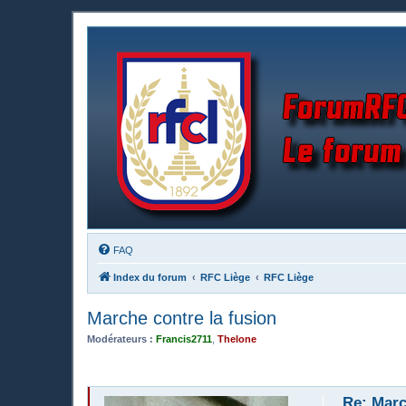
FAQ
Index du forum
RFC Liège
RFC Liège
Marche contre la fusion
Modérateurs :
Francis2711
,
Thelone
Re: Marc