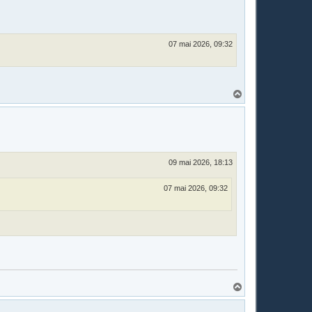
t
07 mai 2026, 09:32
H
a
u
t
09 mai 2026, 18:13
07 mai 2026, 09:32
H
a
u