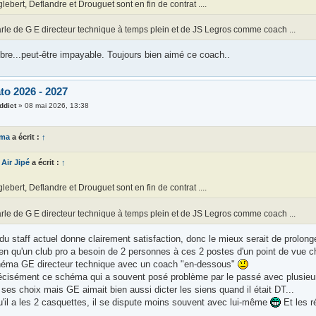
lebert, Deflandre et Drouguet sont en fin de contrat ....
rle de G E directeur technique à temps plein et de JS Legros comme coach ...
ibre...peut-être impayable. Toujours bien aimé ce coach..
to 2026 - 2027
ddict
»
08 mai 2026, 13:38
ema
a écrit :
↑
Air Jipé
a écrit :
↑
lebert, Deflandre et Drouguet sont en fin de contrat ....
rle de G E directeur technique à temps plein et de JS Legros comme coach ...
u staff actuel donne clairement satisfaction, donc le mieux serait de prolonger
en qu'un club pro a besoin de 2 personnes à ces 2 postes d'un point de vue char
héma GE directeur technique avec un coach "en-dessous"
récisément ce schéma qui a souvent posé problème par le passé avec plusieur
e ses choix mais GE aimait bien aussi dicter les siens quand il était DT...
u'il a les 2 casquettes, il se dispute moins souvent avec lui-même
Et les ré