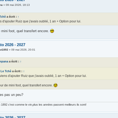
na
»
09 mai 2026, 18:13
Tchè
a écrit :
↑
s d'ajouter Ruiz que j'avais oublié, 1 an + Option pour lui.
 mini foot, quel transfert encore.
to 2026 - 2027
ast1892
»
09 mai 2026, 20:01
mpana
a écrit :
↑
Le Tchè
a écrit :
↑
viens d'ajouter Ruiz que j'avais oublié, 1 an + Option pour lui.
ur de mini foot, quel transfert encore.
es pas un peu?
892 c'est comme le vin,plus les années passent meilleurs ils sont!
to 2026 - 2027