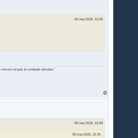
06 mai 2026, 16:35
as encore acquis la certitude absolue."
H
a
u
t
06 mai 2026, 16:59
06 mai 2026, 16:35