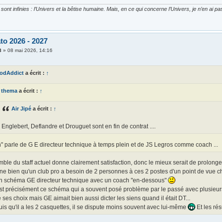
ont infinies : l’Univers et la bêtise humaine. Mais, en ce qui concerne l’Univers, je n’en ai p
to 2026 - 2027
3
»
08 mai 2026, 14:16
odAddict
a écrit :
↑
thema
a écrit :
↑
Air Jipé
a écrit :
↑
Englebert, Deflandre et Drouguet sont en fin de contrat ....
" parle de G E directeur technique à temps plein et de JS Legros comme coach ...
ble du staff actuel donne clairement satisfaction, donc le mieux serait de prolonger 
ne bien qu'un club pro a besoin de 2 personnes à ces 2 postes d'un point de vue char
n schéma GE directeur technique avec un coach "en-dessous"
st précisément ce schéma qui a souvent posé problème par le passé avec plusieurs 
e ses choix mais GE aimait bien aussi dicter les siens quand il était DT...
is qu'il a les 2 casquettes, il se dispute moins souvent avec lui-même
Et les résu