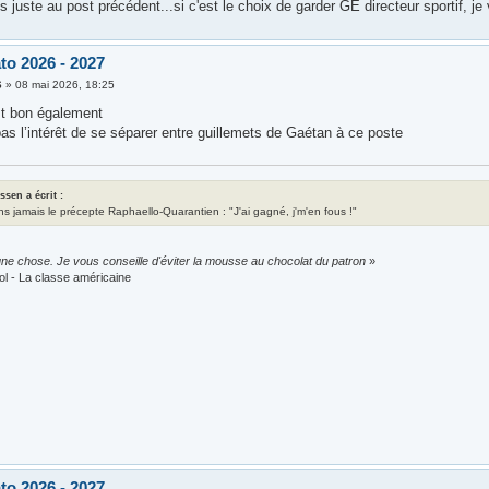
s juste au post précédent...si c'est le choix de garder GE directeur sportif, je
to 2026 - 2027
6
»
08 mai 2026, 18:25
est bon également
as l’intérêt de se séparer entre guillemets de Gaétan à ce poste
assen a écrit :
ns jamais le précepte Raphaello-Quarantien : "J'ai gagné, j'm'en fous !"
ne chose. Je vous conseille d'éviter la mousse au chocolat du patron
»
ol - La classe américaine
to 2026 - 2027