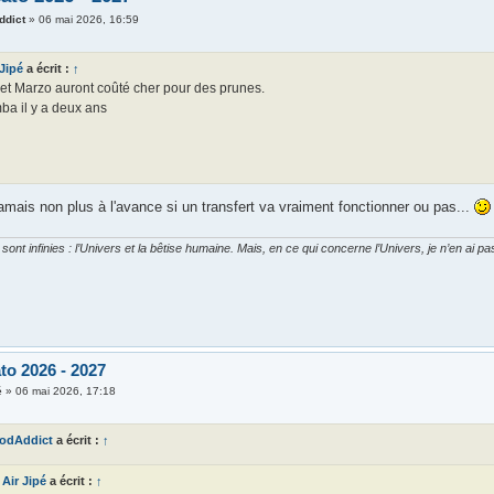
ddict
»
06 mai 2026, 16:59
 Jipé
a écrit :
↑
 et Marzo auront coûté cher pour des prunes.
ba il y a deux ans
amais non plus à l'avance si un transfert va vraiment fonctionner ou pas...
ont infinies : l’Univers et la bêtise humaine. Mais, en ce qui concerne l’Univers, je n’en ai p
to 2026 - 2027
é
»
06 mai 2026, 17:18
odAddict
a écrit :
↑
Air Jipé
a écrit :
↑