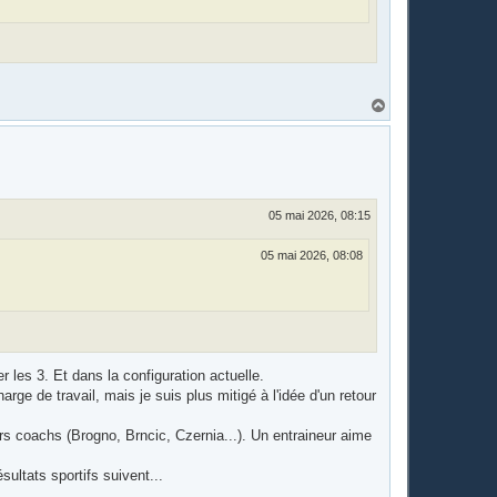
H
a
u
t
05 mai 2026, 08:15
05 mai 2026, 08:08
 les 3. Et dans la configuration actuelle.
ge de travail, mais je suis plus mitigé à l'idée d'un retour
s coachs (Brogno, Brncic, Czernia...). Un entraineur aime
sultats sportifs suivent...