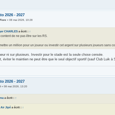
to 2026 - 2027
Fiore
»
08 mai 2026, 10:28
ger CHARLES
a écrit :
↑
 content de ne pas être sur les RS.
 mettre un million pour un joueur ou investir cet argent sur plusieurs joueurs sans con
ueur ni sur plusieurs. Investir pour le stade est la seule chose censée.
, éviter le maintien ne peut être que le seul objectif sportif (sauf Club Luik à 
to 2026 - 2027
3
»
08 mai 2026, 13:20
ema
a écrit :
↑
Air Jipé
a écrit :
↑