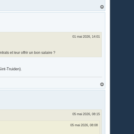
H
a
u
t
01 mai 2026, 14:01
trats et leur offrir un bon salaire ?
Sint-Truiden).
H
a
u
t
05 mai 2026, 08:15
05 mai 2026, 08:08