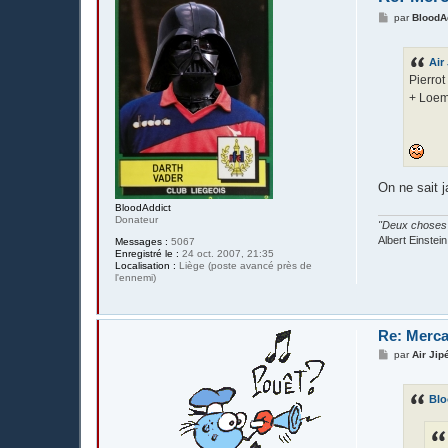
M
par
BloodA
e
s
s
Air
a
g
Pierrot
e
+ Loem
On ne sait j
BloodAddict
Donateur
"Deux choses s
Albert Einstein
Messages :
5067
Enregistré le :
24 oct. 2007, 21:35
Localisation :
Liège (poste avancé près de
l'ennemi)
Re: Merca
M
par
Air Jip
e
s
s
Blo
a
g
e