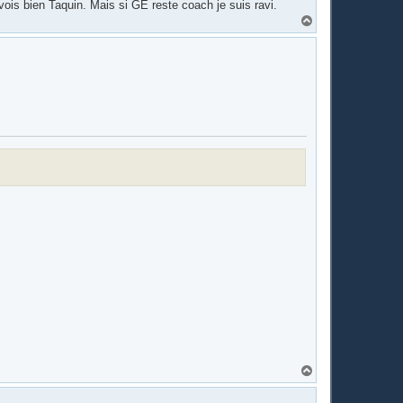
 vois bien Taquin. Mais si GE reste coach je suis ravi.
H
a
u
t
H
a
u