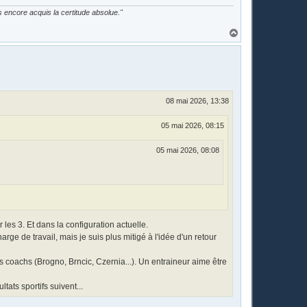
as encore acquis la certitude absolue."
H
a
u
t
08 mai 2026, 13:38
05 mai 2026, 08:15
05 mai 2026, 08:08
les 3. Et dans la configuration actuelle.
ge de travail, mais je suis plus mitigé à l'idée d'un retour
coachs (Brogno, Brncic, Czernia...). Un entraineur aime être
ltats sportifs suivent...