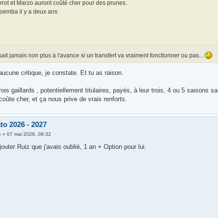
rrot et Marzo auront coûté cher pour des prunes.
oemba il y a deux ans
ait jamais non plus à l'avance si un transfert va vraiment fonctionner ou pas...
ucune critique, je constate. Et tu as raison.
rois gaillards , potentiellement titulaires, payés, à leur trois, 4 ou 5 saisons 
oûte cher, et ça nous prive de vrais renforts.
to 2026 - 2027
è
»
07 mai 2026, 09:32
jouter Ruiz que j'avais oublié, 1 an + Option pour lui.