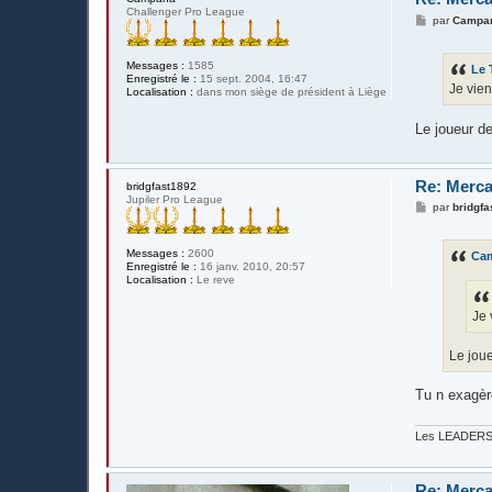
Challenger Pro League
M
par
Campa
e
s
s
Messages :
1585
Le 
a
Enregistré le :
15 sept. 2004, 16:47
g
Je vien
Localisation :
dans mon siège de président à Liège
e
Le joueur de
Re: Merca
bridgfast1892
Jupiler Pro League
M
par
bridgf
e
s
s
Messages :
2600
Ca
a
Enregistré le :
16 janv. 2010, 20:57
g
Localisation :
Le reve
e
Je 
Le joue
Tu n exagèr
Les LEADERS 1
Re: Merca