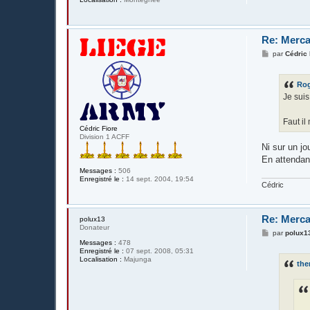
Re: Merca
M
par
Cédric 
e
s
s
Ro
a
g
Je suis
e
Faut il
Cédric Fiore
Division 1 ACFF
Ni sur un jo
En attendant
Messages :
506
Enregistré le :
14 sept. 2004, 19:54
Cédric
Re: Merca
polux13
Donateur
M
par
polux1
e
Messages :
478
s
Enregistré le :
07 sept. 2008, 05:31
s
Localisation :
Majunga
th
a
g
e