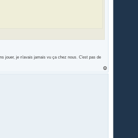
sans jouer, je n'avais jamais vu ça chez nous. C'est pas de
H
a
u
t