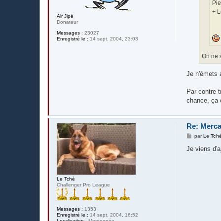
Pie
+ L
Air Jipé
Donateur
Messages :
23027
Enregistré le :
14 sept. 2004, 23:03
On ne s
Je n'émets a
Par contre t
chance, ça c
Re: Merca
M
par
Le Tch
e
s
Je viens d'a
s
a
g
e
Le Tchè
Challenger Pro League
Messages :
1353
Enregistré le :
14 sept. 2004, 16:52
Localisation :
Montegnée