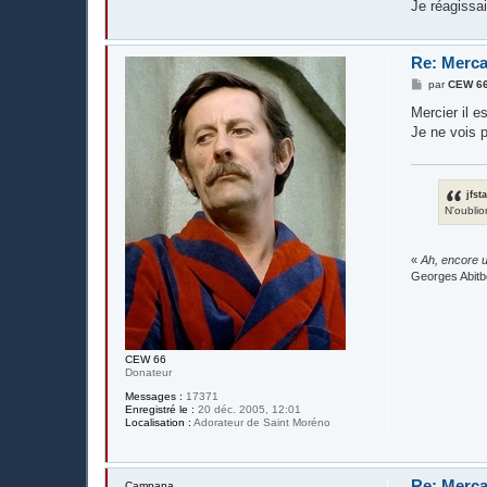
Je réagissai
Re: Merca
M
par
CEW 6
e
s
Mercier il 
s
Je ne vois p
a
g
e
jfst
N'oublio
«
Ah, encore u
Georges Abitb
CEW 66
Donateur
Messages :
17371
Enregistré le :
20 déc. 2005, 12:01
Localisation :
Adorateur de Saint Moréno
Re: Merca
Campana