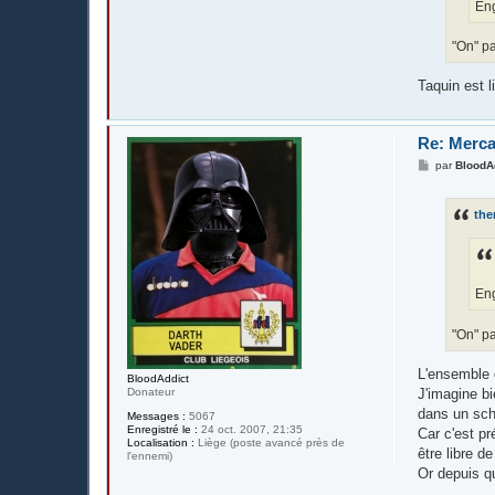
Eng
"On" pa
Taquin est l
Re: Merca
M
par
BloodA
e
s
s
th
a
g
e
Eng
"On" pa
L'ensemble d
BloodAddict
J'imagine bi
Donateur
dans un sc
Messages :
5067
Enregistré le :
24 oct. 2007, 21:35
Car c'est p
Localisation :
Liège (poste avancé près de
être libre d
l'ennemi)
Or depuis q