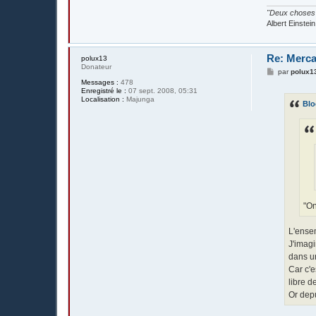
"Deux choses s
Albert Einstein
Re: Merca
polux13
Donateur
M
par
polux1
e
Messages :
478
s
Enregistré le :
07 sept. 2008, 05:31
s
Localisation :
Majunga
Blo
a
g
e
"On
L'ensem
J'imagi
dans u
Car c'e
libre d
Or depu